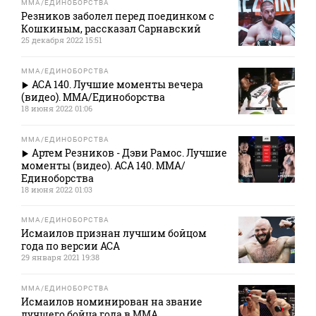
MMA/ЕДИНОБОРСТВА
Резников заболел перед поединком с
Кошкиным, рассказал Сарнавский
25 декабря 2022 15:51
MMA/ЕДИНОБОРСТВА
ACA 140. Лучшие моменты вечера
(видео). MMA/Единоборства
18 июня 2022 01:06
MMA/ЕДИНОБОРСТВА
Артем Резников - Дэви Рамос. Лучшие
моменты (видео). АСА 140. MMA/
Единоборства
18 июня 2022 01:03
MMA/ЕДИНОБОРСТВА
Исмаилов признан лучшим бойцом
года по версии АСА
29 января 2021 19:38
MMA/ЕДИНОБОРСТВА
Исмаилов номинирован на звание
лучшего бойца года в ММА