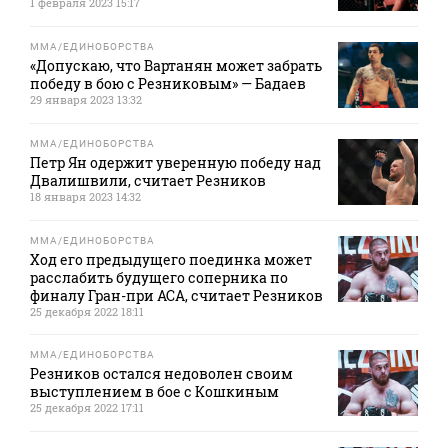
1 февраля 2023 15:17
MMA/ЕДИНОБОРСТВА
«Допускаю, что Вартанян может забрать
победу в бою с Резниковым» — Бадаев
29 января 2023 13:32
MMA/ЕДИНОБОРСТВА
Петр Ян одержит уверенную победу над
Двалишвили, считает Резников
18 января 2023 14:32
MMA/ЕДИНОБОРСТВА
Ход его предыдущего поединка может
расслабить будущего соперника по
финалу Гран-при ACA, считает Резников
25 декабря 2022 18:11
MMA/ЕДИНОБОРСТВА
Резников остался недоволен своим
выступлением в бое с Кошкиным
25 декабря 2022 17:11