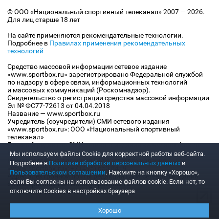
© ООО «Национальный спортивный телеканал» 2007 — 2026.
Для лиц старше 18 лет
На сайте применяются рекомендательные технологии.
Подробнее в
Правилах применения рекомендательных
технологий
Средство массовой информации сетевое издание
«www.sportbox.ru» зарегистрировано Федеральной службой
по надзору в сфере связи, информационных технологий
и массовых коммуникаций (Роскомнадзор).
Свидетельство о регистрации средства массовой информации
Эл № ФС77-72613 от 04.04.2018
Название — www.sportbox.ru
Учредитель (соучредители) СМИ сетевого издания
«www.sportbox.ru»: ООО «Национальный спортивный
телеканал»
Главный редактор СМИ сетевого издания «www.sportbox.ru»:
Конов В.А.
Мы используем файлы Сookie для корректной работы веб-сайта.
Номер телефона редакции СМИ сетевого издания
Подробнее в
Политике обработки персональных данных
и
«www.sportbox.ru»: +7 (495) 653 8419
Пользовательском соглашении
. Нажмите на кнопку «Хорошо»,
Адрес электронной почты редакции СМИ сетевого издания
если Вы согласны на использование файлов cookie. Если нет, то
«www.sportbox.ru»: editor@sportbox.ru
отключите Cookies в настройках браузера
Хорошо