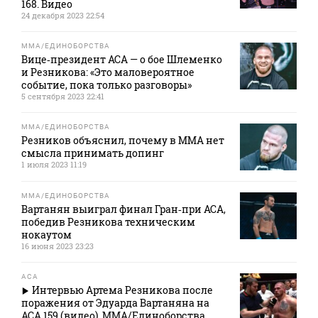
168. Видео
24 декабря 2023 22:54
MMA/ЕДИНОБОРСТВА
Вице‑президент АСА — о бое Шлеменко
и Резникова: «Это маловероятное
событие, пока только разговоры»
5 сентября 2023 22:41
MMA/ЕДИНОБОРСТВА
Резников объяснил, почему в ММА нет
смысла принимать допинг
1 июля 2023 11:19
MMA/ЕДИНОБОРСТВА
Вартанян выиграл финал Гран‑при АСА,
победив Резникова техническим
нокаутом
16 июня 2023 23:23
АСА
Интервью Артема Резникова после
поражения от Эдуарда Вартаняна на
ACA 159 (видео). ММА/Единоборства