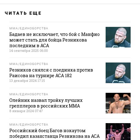
ЧИТАТЬ ЕЩЕ
MMA/ЕДИНОБОРСТВА
Бадаев не исключает, что бой с Манфио
может стать для бойца Резникова
последним в АСА
14 сентября 2025 06:00
MMA/ЕДИНОБОРСТВА
Резников снялся с поединка против
Раисова на турнире АСА 182
13 декабря 2024 17:15
MMA/ЕДИНОБОРСТВА
Олейник назвал тройку лучших
грепплеров в российских MMA
8 января 2024 07:47
MMA/ЕДИНОБОРСТВА
Российский боец Багов нокаутом
победил казахстанца Резникова на ACA