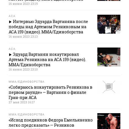
16 июня 2023 23:19
АСА
Интервью Эдуарда Вартаняна после
победы над Артемом Резниковым на
ACA 159 (видео). ММА/Единоборства
16 июня 2023 23:13
АСА
Эдуард Вартанян нокаутировал
Артема Резникова на ACA 159 (видео).
ММА/Единоборства
16 июня 2023 23:10
MMA/ЕДИНОБОРСТВА
«Собираюсь нокаутировать Резникова в
первом раунде» — Вартанян о финале
Гран-при АСА
27 мая 2023 16:17
MMA/ЕДИНОБОРСТВА
«Исход поединков Федора Емельяненко
легко предсказать» — Резников