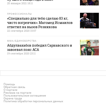
25 января 2021 18:11
ПРОФЕССИОНАЛЫ
«Специально для тебя сделаю 83 кг,
чисто взгревчик». Магомед Исмаилов
ответил на вызов Резникова
22 сентября 2020 10:07
MMA/ЕДИНОБОРСТВА
Абдулвахабов победил Сарнавского и
завоевал пояс ACA
19 сентября 2020 23:11
Помощь
Обратная связь
О портале
Реклама на портале
Пользовательское соглашение
Охрана труда
Политика обработки персональных данных