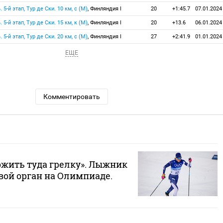
 5-й этап, Тур де Ски. 10 км, с (М)
, Финляндия I
20
+1:45.7
07.01.2024
 5-й этап, Тур де Ски. 15 км, к (М)
, Финляндия I
20
+13.6
06.01.2024
 5-й этап, Тур де Ски. 20 км, с (М)
, Финляндия I
27
+2:41.9
01.01.2024
ЕЩЕ
Комментировать
жить туда грелку». Лыжник
вой орган на Олимпиаде.