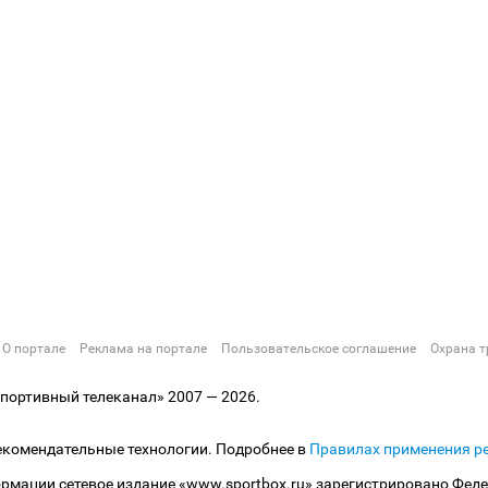
О портале
Реклама на портале
Пользовательское соглашение
Охрана т
ортивный телеканал» 2007 — 2026.
екомендательные технологии. Подробнее в
Правилах применения р
рмации сетевое издание «www.sportbox.ru» зарегистрировано Феде