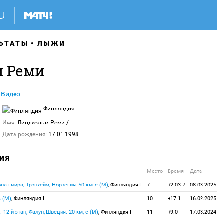
ЬТАТЫ
ЛЫЖИ
м Реми
Видео
Финляндия
Имя:
Линдхольм Реми
/
Дата рождения:
17.01.1998
ИЯ
Место
Время
Дата
нат мира, Тронхейм, Норвегия. 50 км, с (М)
, Финляндия I
7
+2:03.7
08.03.2025
с (M)
, Финляндия I
10
+17.1
16.02.2025
. 12-й этап, Фалун, Швеция. 20 км, с (М)
, Финляндия I
11
+9.0
17.03.2024