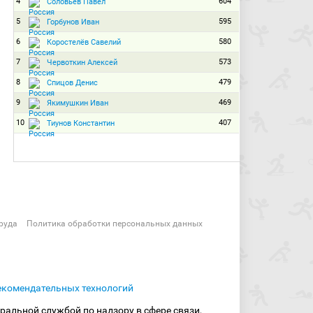
4
604
Соловьёв Павел
5
595
Горбунов Иван
6
580
Коростелёв Савелий
7
573
Червоткин Алексей
8
479
Спицов Денис
9
469
Якимушкин Иван
10
407
Тиунов Константин
руда
Политика обработки персональных данных
екомендательных технологий
ральной службой по надзору в сфере связи,