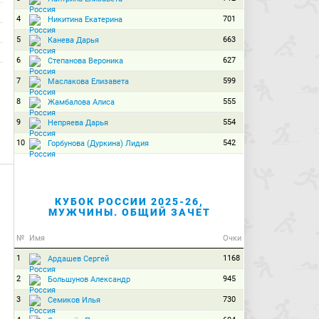
4
701
Никитина Екатерина
5
663
Канева Дарья
6
627
Степанова Вероника
7
599
Маслакова Елизавета
8
555
Жамбалова Алиса
9
554
Непряева Дарья
10
542
Горбунова (Дуркина) Лидия
КУБОК РОССИИ 2025-26,
МУЖЧИНЫ. ОБЩИЙ ЗАЧЕТ
№
Имя
Очки
1
1168
Ардашев Сергей
2
945
Большунов Александр
3
730
Семиков Илья