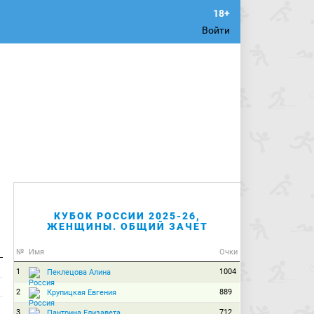
Войти
КУБОК РОССИИ 2025-26,
ЖЕНЩИНЫ. ОБЩИЙ ЗАЧЕТ
№
Имя
Очки
1
1004
Пеклецова Алина
2
889
Крупицкая Евгения
3
712
Пантрина Елизавета