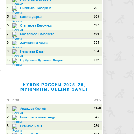
4
701
Никитина Екатерина
5
663
Канева Дарья
6
627
Степанова Вероника
7
599
Маслакова Елизавета
8
555
Жамбалова Алиса
9
554
Непряева Дарья
10
542
Горбунова (Дуркина) Лидия
КУБОК РОССИИ 2025-26,
МУЖЧИНЫ. ОБЩИЙ ЗАЧЕТ
№
Имя
Очки
1
1168
Ардашев Сергей
2
945
Большунов Александр
3
730
Семиков Илья