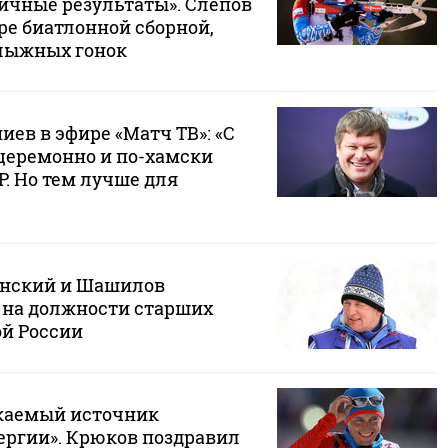
ичные результаты». Слепов
ре биатлонной сборной,
лыжных гонок
ев в эфире «Матч ТВ»: «С
еремонно и по-хамски
. Но тем лучше для
инский и Шашилов
на должности старших
ой России
каемый источник
ергии». Крюков поздравил