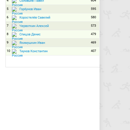
4
604
Соловьёв Павел
5
595
Горбунов Иван
6
580
Коростелёв Савелий
7
573
Червоткин Алексей
8
479
Спицов Денис
9
469
Якимушкин Иван
10
407
Тиунов Константин