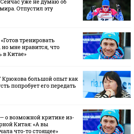
«Сейчас уже не думаю об
 мира. Отпустил эту
 «Готов тренировать
 но мне нравится, что
 в Китае»
«У Крюкова большой опыт как
усть попробует его передать
— о возможной критике из-
орной Китая: «А вы
чала что-то стоящее»