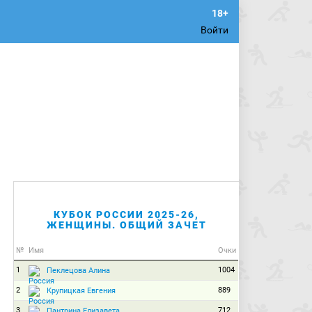
Войти
КУБОК РОССИИ 2025-26,
ЖЕНЩИНЫ. ОБЩИЙ ЗАЧЕТ
№
Имя
Очки
1
1004
Пеклецова Алина
2
889
Крупицкая Евгения
3
712
Пантрина Елизавета