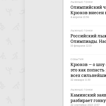
ЛЫЖНЫЕ ГОНКИ
Олимпийский ч
Крюков внесен в
4 апреля 21:56
ЛЫЖНЫЕ ГОНКИ
Российский лыж
Олимпиады. Нас
10 февраля 12:10
СОБЫТИЯ
Крюков — о шоу 
это как попасть
всех сильнейши
22 января 11:30
ЛЫЖНЫЕ ГОНКИ
Каминский заяв
разбирает гонк
22 сентября 2023 13:57