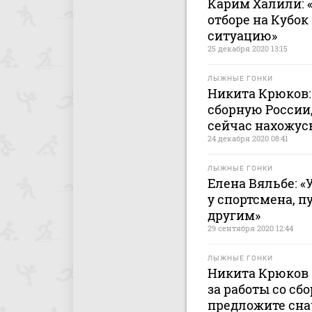
Карим Халили: 
отборе на Кубок
ситуацию»
25 декабря 2020 13:15
ЛЫЖНЫЕ ГОНКИ
Никита Крюков:
сборную России,
сейчас нахожусь
24 декабря 2020 08:41
ЛЫЖНЫЕ ГОНКИ
Елена Вяльбе: 
у спортсмена, п
другим»
29 сентября 2020 12:44
ЛЫЖНЫЕ ГОНКИ
Никита Крюков 
за работы со сб
предложите сна