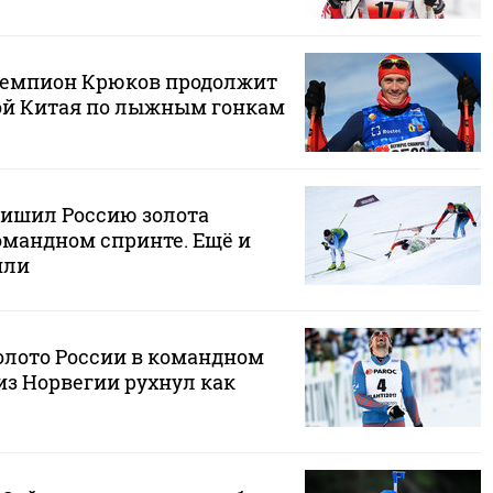
емпион Крюков продолжит
ной Китая по лыжным гонкам
ишил Россию золота
мандном спринте. Ещё и
или
олото России в командном
из Норвегии рухнул как