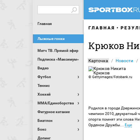
Главная
ГЛАВНАЯ
РЕЗУЛ
Лыжные гонки
Крюков Ни
Матч ТВ. Прямой эфир
Подписка «Максимум»
Карточка
Новости
Видео
Футбол
©
Gettyimages/Fotobank.ru
Теннис
Хоккей
MMA/Единоборства
Родился в городе Дзержинс
Фигурное катание
чемпион 2010, двукратный ч
спорта помнят эти слова Н
Биатлон
Орденом Дружбы
…
Еще
Бокс
Допинг