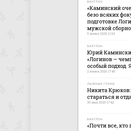
БИАТЛОН
«Каминский оче
безо всяких фок
подготовке Логи
мужской сборно
5 июня 2020 11:53
БИАТЛОН
Юрий Каминский
«Логинов — чем
особый подход. 
2 июня 2020 17:40
ЛЫЖНЫЕ ГОНКИ
Никита Крюков:
стараться и отд
30 мая 2020 17:42
БИАТЛОН
«Почти все, кто 