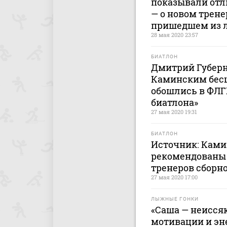
показывали отл
— о новом трене
пришедшем из 
28 мая 2020 23:57
БИАТЛОН
Дмитрий Губерни
Каминским бесц
обошлись в ФЛГР
биатлона»
27 мая 2020 19:31
БИАТЛОН
Источник: Кам
рекомендованы 
тренеров сборн
27 мая 2020 17:00
ЛЫЖНЫЕ ГОНКИ
«Саша — неисся
мотивации и эн