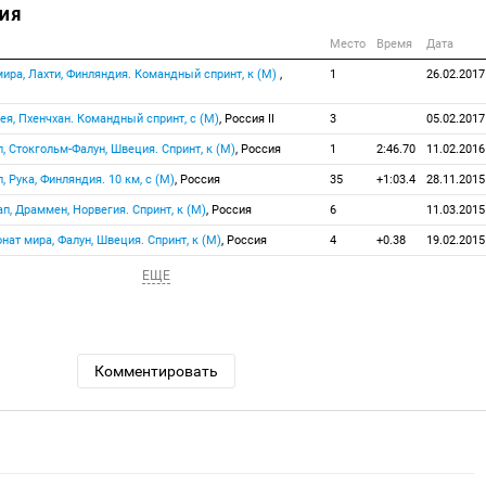
ИЯ
Место
Время
Дата
ира, Лахти, Финляндия. Командный спринт, к (М)
,
1
26.02.2017
рея, Пхенчхан. Командный спринт, с (М)
, Россия II
3
05.02.2017
п, Стокгольм-Фалун, Швеция. Спринт, к (М)
, Россия
1
2:46.70
11.02.2016
п, Рука, Финляндия. 10 км, с (М)
, Россия
35
+1:03.4
28.11.2015
ап, Драммен, Норвегия. Спринт, к (M)
, Россия
6
11.03.2015
нат мира, Фалун, Швеция. Спринт, к (М)
, Россия
4
+0.38
19.02.2015
ЕЩЕ
Комментировать