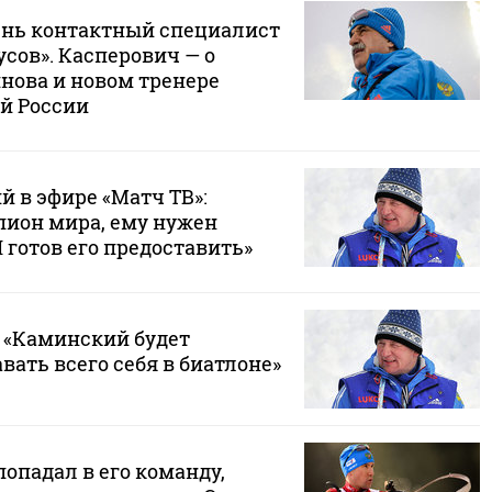
нь контактный специалист
усов». Касперович — о
нова и новом тренере
й России
 в эфире «Матч ТВ»:
пион мира, ему нужен
Я готов его предоставить»
 «Каминский будет
авать всего себя в биатлоне»
попадал в его команду,