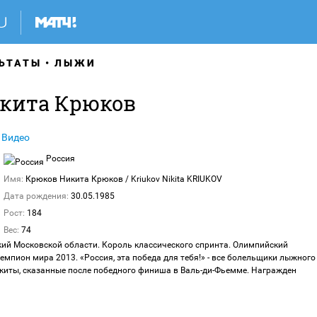
ЬТАТЫ
ЛЫЖИ
кита Крюков
Видео
Россия
Имя:
Крюков Никита Крюков
/ Kriukov Nikita KRIUKOV
Дата рождения:
30.05.1985
Рост:
184
Вес:
74
кий Московской области. Король классического спринта. Олимпийский
емпион мира 2013. «Россия, эта победа для тебя!» - все болельщики лыжного
икиты, сказанные после победного финиша в Валь-ди-Фьемме. Награжден