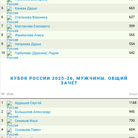
5
663
Канева Дарья
6
627
Степанова Вероника
7
599
Маслакова Елизавета
8
555
Жамбалова Алиса
9
554
Непряева Дарья
10
542
Горбунова (Дуркина) Лидия
КУБОК РОССИИ 2025-26, МУЖЧИНЫ. ОБЩИЙ
ЗАЧЕТ
№
Имя
Очки
1
1168
Ардашев Сергей
2
945
Большунов Александр
3
730
Семиков Илья
4
604
Соловьёв Павел