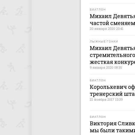
БИАТЛОН
Михаил Девятья
частой сменяем
20 января 2020 20:41
ЛЫЖНЫЕ ГОНКИ
Михаил Девятья
стремительного
жесткая конкур
9 января 2020 08:35
БИАТЛОН
Королькевич оф
тренерский шта
21 ноября 2017 13:39
БИАТЛОН
Виктория Сливко
мы были такими