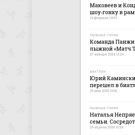
Маковеев и Кон
шоу‑гонку в рам
14 февраля 14:59
ЛЫЖНЫЕ ГОНКИ
Команда Панжин
лыжной «Матч Т
27 января 2024 13:26
БИАТЛОН
Юрий Каминский
перешел в биатл
29 мая 2020 10:41
ЛЫЖНЫЕ ГОНКИ
Наталья Непряе
семьи. Сосредот
29 апреля 2020 10:24