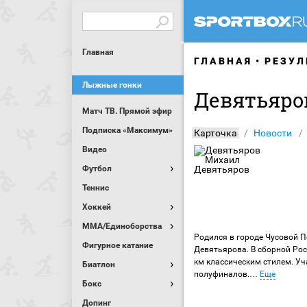
Главная
ГЛАВНАЯ
РЕЗУЛ
Лыжные гонки
Девятьяро
Матч ТВ. Прямой эфир
Подписка «Максимум»
Карточка
Новости
Видео
Футбол
Теннис
Хоккей
MMA/Единоборства
Родился в городе Чусовой 
Фигурное катание
Девятьярова. В сборной Рос
км классическим стилем. Уч
Биатлон
полуфиналов.
…
Еще
Бокс
Допинг