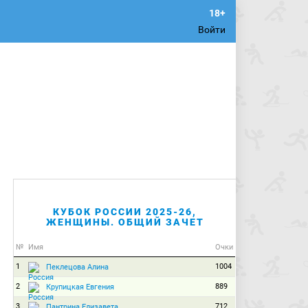
Войти
КУБОК РОССИИ 2025-26,
ЖЕНЩИНЫ. ОБЩИЙ ЗАЧЕТ
№
Имя
Очки
1
1004
Пеклецова Алина
2
889
Крупицкая Евгения
3
712
Пантрина Елизавета