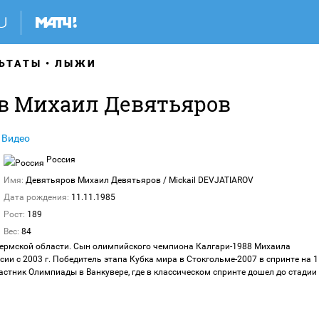
ЬТАТЫ
ЛЫЖИ
в Михаил Девятьяров
Видео
Россия
Имя:
Девятьяров Михаил Девятьяров
/ Mickail DEVJATIAROV
Дата рождения:
11.11.1985
Рост:
189
Вес:
84
Пермской области. Сын олимпийского чемпиона Калгари-1988 Михаила
сии с 2003 г. Победитель этапа Кубка мира в Стокгольме-2007 в спринте на 1
астник Олимпиады в Ванкувере, где в классическом спринте дошел до стадии