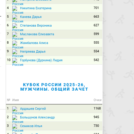
4
701
Никитина Екатерина
5
663
Канева Дарья
6
627
Степанова Вероника
7
599
Маслакова Елизавета
8
555
Жамбалова Алиса
9
554
Непряева Дарья
10
542
Горбунова (Дуркина) Лидия
КУБОК РОССИИ 2025-26,
МУЖЧИНЫ. ОБЩИЙ ЗАЧЕТ
№
Имя
Очки
1
1168
Ардашев Сергей
2
945
Большунов Александр
3
730
Семиков Илья