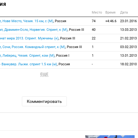
ИЯ
Место
Время
Дата
п, Нове Место, Чехия. 15 км, с (М)
, Россия
74
+4:46.6
23.01.2016
ап, Драммен-Осло, Норвегия. Спринт, к (М)
, Россия III
40
13.03.2013
нат мира 2013. Спринт. Мужчины (к)
, Россия III
22
21.02.2013
п, Сочи, Россия. Командный спринт, к (М)
, Россия III
1
03.02.2013
п, Либерец, Чехия. Спринт, ком (М)
, Россия I
1
13.01.2013
 Ванкувер. Лыжи. спринт 1.5 км (м)
, Россия
-
18.02.2010
ЕЩЕ
Комментировать