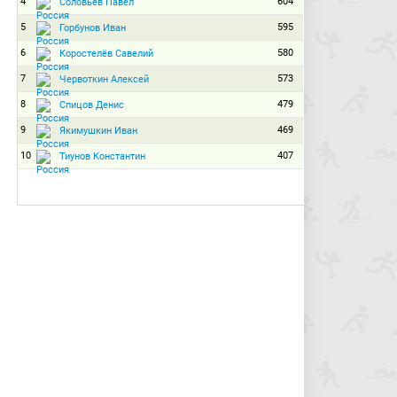
4
604
Соловьёв Павел
5
595
Горбунов Иван
6
580
Коростелёв Савелий
7
573
Червоткин Алексей
8
479
Спицов Денис
9
469
Якимушкин Иван
10
407
Тиунов Константин