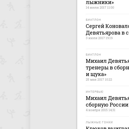
лыжники»
14 июля 2017 11:00
БИАТЛОН
Сергей Коновал
Девятьярова в с
3 июля 2017 19:19
БИАТЛОН
Михаил Девятья
тренеры в сборн
и щука»
25 мая 2017 10:22
ИНТЕРВЬЮ
Михаил Девятья
сборную России
4 ноября 2015 14:31
ЛЫЖНЫЕ ГОНКИ
Крюков выиграл