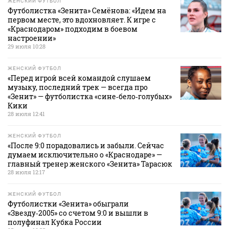
ЖЕНСКИЙ ФУТБОЛ
Футболистка «Зенита» Семёнова: «Идем на
первом месте, это вдохновляет. К игре с
«Краснодаром» подходим в боевом
настроении»
29 июля 10:28
ЖЕНСКИЙ ФУТБОЛ
«Перед игрой всей командой слушаем
музыку, последний трек — всегда про
«Зенит» — футболистка «сине‑бело‑голубых»
Кики
28 июля 12:41
ЖЕНСКИЙ ФУТБОЛ
«После 9:0 порадовались и забыли. Сейчас
думаем исключительно о «Краснодаре» —
главный тренер женского «Зенита» Тарасюк
28 июля 12:17
ЖЕНСКИЙ ФУТБОЛ
Футболистки «Зенита» обыграли
«Звезду‑2005» со счетом 9:0 и вышли в
полуфинал Кубка России