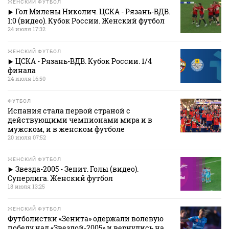
ЖЕНСКИЙ ФУТБОЛ
Гол Милены Николич. ЦСКА - Рязань-ВДВ.
1:0 (видео). Кубок России. Женский футбол
24 июля 17:32
ЖЕНСКИЙ ФУТБОЛ
ЦСКА - Рязань-ВДВ. Кубок России. 1/4
финала
24 июля 16:50
ФУТБОЛ
Испания стала первой страной с
действующими чемпионами мира и в
мужском, и в женском футболе
20 июля 07:52
ЖЕНСКИЙ ФУТБОЛ
Звезда-2005 - Зенит. Голы (видео).
Суперлига. Женский футбол
18 июля 13:25
ЖЕНСКИЙ ФУТБОЛ
Футболистки «Зенита» одержали волевую
победу над «Звездой‑2005» и вернулись на