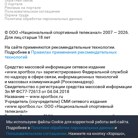
Обратная связь
О портале
Реклама на портале
Пользовательское соглашение
Охрана труда
Политика обработки персональных данных
© ООО «Национальный спортивный телеканал» 2007 — 2026.
Для лиц старше 18 лет
На сайте применяются рекомендательные технологии.
Подробнее в
Правилах применения рекомендательных
технологий
Средство массовой информации сетевое издание
«www.sportbox.ru» зарегистрировано Федеральной службой
по надзору в сфере связи, информационных технологий
и массовых коммуникаций (Роскомнадзор).
Свидетельство о регистрации средства массовой информации
Эл № ФС77-72613 от 04.04.2018
Название — www.sportbox.ru
Учредитель (соучредители) СМИ сетевого издания
«www.sportbox.ru»: ООО «Национальный спортивный
телеканал»
Главный редактор СМИ сетевого издания «www.sportbox.ru»:
Конов В.А.
Мы используем файлы Сookie для корректной работы веб-сайта.
Номер телефона редакции СМИ сетевого издания
Подробнее в
Политике обработки персональных данных
и
«www.sportbox.ru»: +7 (495) 653 8419
Пользовательском соглашении
. Нажмите на кнопку «Хорошо»,
Адрес электронной почты редакции СМИ сетевого издания