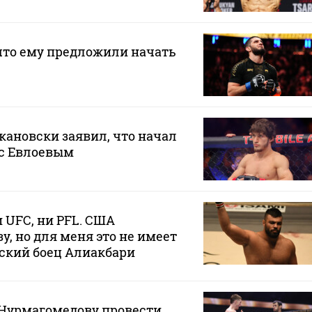
что ему предложили начать
ановски заявил, что начал
 с Евлоевым
 UFC, ни PFL. США
у, но для меня это не имеет
ский боец Алиакбари
Нурмагомедову провести