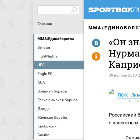
Главная
MMA/ЕДИНОБОРС
«Он зн
MMA/Единоборства
R
Bellator
Нурма
Y
FightNights
Капри
UFC
Eagle FC
30 ноября 2018 2
АСА
Вольная борьба
ПСЖ - Лив
Греко-римская борьба
Дзюдо
Российский 
Женская борьба
с известным
Кикбоксинг
Самбо
— Он зна