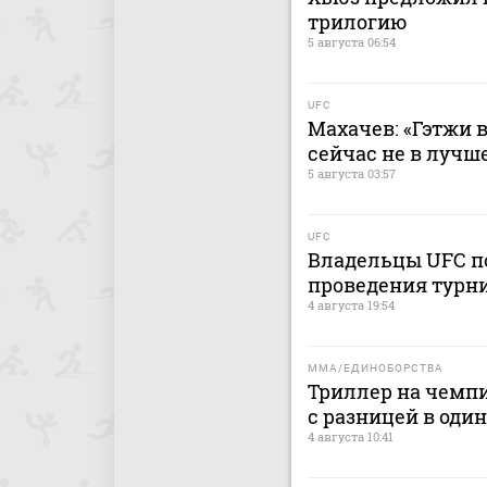
трилогию
5 августа 06:54
UFC
Махачев: «Гэтжи в
сейчас не в лучш
5 августа 03:57
UFC
Владельцы UFC по
проведения турни
4 августа 19:54
MMA/ЕДИНОБОРСТВА
Триллер на чемпи
с разницей в один
4 августа 10:41