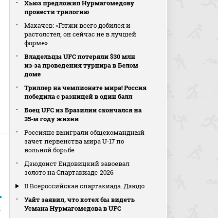
Хьюз предложил Нурмагомедову
провести трилогию
Махачев: «Гэтжи всего добился и
растолстел, он сейчас не в лучшей
форме»
Владельцы UFC потеряли $30 млн
из‑за проведения турнира в Белом
доме
Триллер на чемпионате мира! Россия
победила с разницей в один балл
Боец UFC из Бразилии скончался на
35‑м году жизни
Россияне выиграли общекомандный
зачет первенства мира U‑17 по
вольной борьбе
Дзюдоист Ендовицкий завоевал
золото на Спартакиаде‑2026
II Всероссийская спартакиада. Дзюдо
Уайт заявил, что хотел бы видеть
и
Усмана Нурмагомедова в UFC