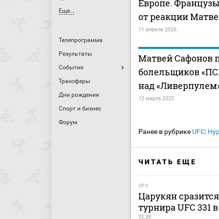
Европе. Французы
Еще...
от реакции Матве
11 апреля 2026
Телепрограмма
Результаты
Матвей Сафонов 
События
болельщиков «ПС
Трансферы
над «Ливерпулем
Дни рождения
12 марта 2025
Спорт и бизнес
Форум
Ранее в рубрике
UFC
:
Нур
ЧИТАТЬ ЕЩЕ
UFC
Царукян сразится
турнира UFC 331 
02:38