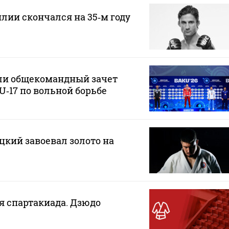
илии скончался на 35‑м году
ли общекомандный зачет
U‑17 по вольной борьбе
кий завоевал золото на
ая спартакиада. Дзюдо