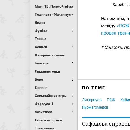
Хабиб в 
Матч ТВ. Прямой эфир
Подписка «Максимум»
Напомним, и
Видео
между
«ПСЖ
Футбол
провел трен
Теннис
* Соцсеть, п
Хоккей
Фигурное катание
Биатлон
Лыжные гонки
Бокс
Допинг
ПО ТЕМЕ
Олимпийские игры
Ливерпуль
ПСЖ
Хаби
Формула-1
Нурмагомедов
Баскетбол
Легкая атлетика
Сафонова спрово
Трансляции