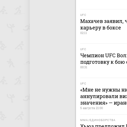
UFC
Махачев заявил, 
карьеру в боксе
02:11
UFC
Чемпион UFC Волк
подготовку к бою
00:31
UFC
«Мне не нужны ни
аннулировали виз
значения» — иран
5 августа 21:00
MMA/ЕДИНОБОРСТВА
Хьюз предложил 