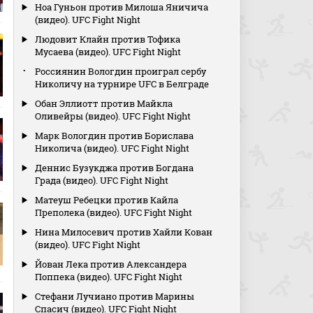
Ноа Гуньон против Милоша Яничича
(видео). UFC Fight Night
Людовит Клайн против Тофика
Мусаева (видео). UFC Fight Night
Россиянин Вологдин проиграл сербу
Николичу на турнире UFC в Белграде
Обан Эллиотт против Майкла
Оливейры (видео). UFC Fight Night
Марк Вологдин против Борислава
Николича (видео). UFC Fight Night
Деннис Бузукджа против Богдана
Града (видео). UFC Fight Night
Матеуш Ребецки против Кайла
Преполека (видео). UFC Fight Night
Нина Милосевич против Хайли Кован
(видео). UFC Fight Night
Йован Лека против Александера
Поппека (видео). UFC Fight Night
Стефани Лучиано против Марины
Спасич (видео). UFC Fight Night