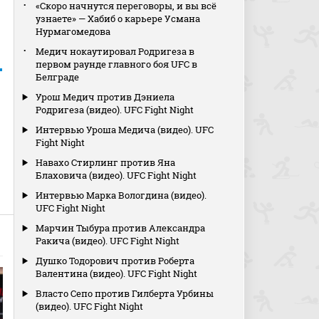
«Скоро начнутся переговоры, и вы всё
узнаете» — Хабиб о карьере Усмана
Нурмагомедова
Медич нокаутировал Родригеза в
первом раунде главного боя UFC в
Белграде
Урош Медич против Дэниела
Родригеза (видео). UFC Fight Night
Интервью Уроша Медича (видео). UFC
Fight Night
Навахо Стирлинг против Яна
Блаховича (видео). UFC Fight Night
Интервью Марка Вологдина (видео).
UFC Fight Night
Марчин Тыбура против Александра
Ракича (видео). UFC Fight Night
Душко Тодорович против Роберта
Валентина (видео). UFC Fight Night
Власто Сепо против Гилберта Урбины
(видео). UFC Fight Night