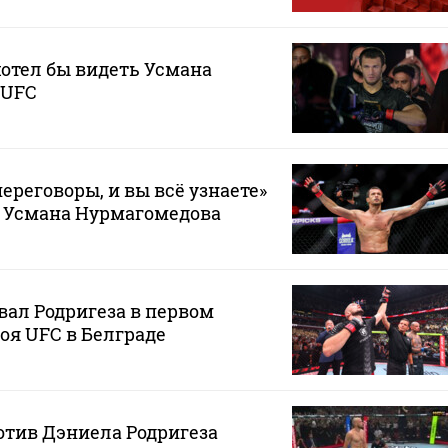
хотел бы видеть Усмана
 UFC
ереговоры, и вы всё узнаете»
е Усмана Нурмагомедова
ал Родригеза в первом
боя UFC в Белграде
тив Дэниела Родригеза