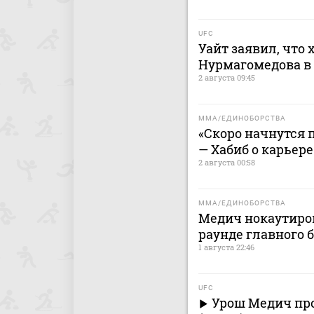
UFC
Уайт заявил, что 
Нурмагомедова в
2 августа 09:45
MMA/ЕДИНОБОРСТВА
«Скоро начнутся п
— Хабиб о карьер
2 августа 00:58
MMA/ЕДИНОБОРСТВА
Медич нокаутиров
раунде главного 
1 августа 22:46
UFC
Урош Медич про