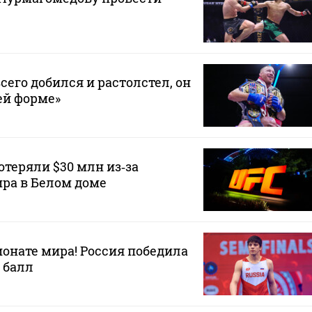
сего добился и растолстел, он
ей форме»
теряли $30 млн из‑за
ра в Белом доме
онате мира! Россия победила
 балл