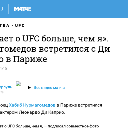
ТВА
UFC
ает о UFC больше, чем я».
гомедов встретился с Ди
о в Париже
1:10
ерпуль
Все видео матча
боец
Хабиб Нурмагомедов
в Париже встретился
 актером Леонардо Ди Каприо.
ет о UFC больше, чем я, — подписал совместное фото