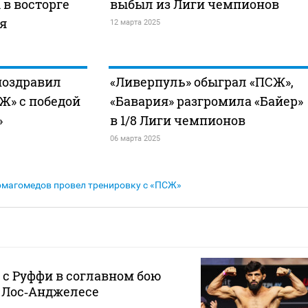
 в восторге
выбыл из Лиги чемпионов
я
12 марта 2025
поздравил
«Ливерпуль» обыграл «ПСЖ»,
Ж» с победой
«Бавария» разгромила «Байер»
»
в 1/8 Лиги чемпионов
06 марта 2025
магомедов провел тренировку с «ПСЖ»
 с Руффи в соглавном бою
в Лос‑Анджелесе