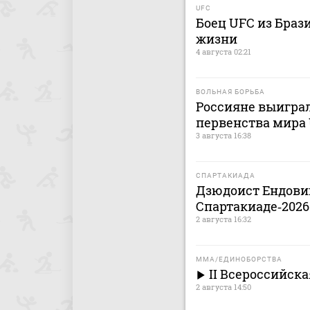
UFC
Боец UFC из Браз
жизни
4 августа 02:21
ВОЛЬНАЯ БОРЬБА
Россияне выигра
первенства мира 
3 августа 16:38
СПАРТАКИАДА
Дзюдоист Ендовиц
Спартакиаде‑2026
2 августа 16:32
MMA/ЕДИНОБОРСТВА
II Всероссийск
2 августа 14:50