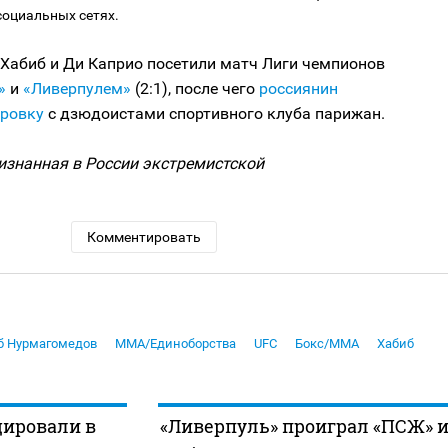
социальных сетях.
 Хабиб и Ди Каприо посетили матч Лиги чемпионов
»
и
«Ливерпулем»
(2:1), после чего
россиянин
ировку
с дзюдоистами спортивного клуба парижан.
ризнанная в России экстремистской
Комментировать
б Нурмагомедов
MMA/Единоборства
UFC
Бокс/MMA
Хабиб
цировали в
«Ливерпуль» проиграл «ПСЖ» 