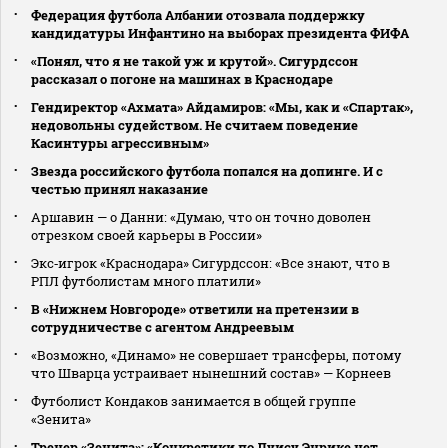
Федерация футбола Албании отозвала поддержку
кандидатуры Инфантино на выборах президента ФИФА
«Понял, что я не такой уж и крутой». Сигурдссон
рассказал о погоне на машинах в Краснодаре
Гендиректор «Ахмата» Айдамиров: «Мы, как и «Спартак»,
недовольны судейством. Не считаем поведение
Касинтуры агрессивным»
Звезда российского футбола попался на допинге. И с
честью принял наказание
Аршавин — о Данни: «Думаю, что он точно доволен
отрезком своей карьеры в России»
Экс‑игрок «Краснодара» Сигурдссон: «Все знают, что в
РПЛ футболистам много платили»
В «Нижнем Новгороде» ответили на претензии в
сотрудничестве с агентом Андреевым
«Возможно, «Динамо» не совершает трансферы, потому
что Шварца устраивает нынешний состав» — Корнеев
Футболист Кондаков занимается в общей группе
«Зенита»
Тренер «Зенита»: «Конкретики по Луису Энрике нет.