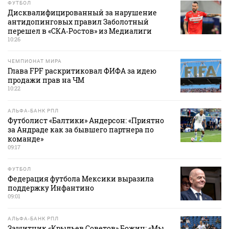
ФУТБОЛ
Дисквалифицированный за нарушение
антидопинговых правил Заболотный
перешел в «СКА‑Ростов» из Медиалиги
10:26
ЧЕМПИОНАТ МИРА
Глава FPF раскритиковал ФИФА за идею
продажи прав на ЧМ
10:22
АЛЬФА-БАНК РПЛ
Футболист «Балтики» Андерсон: «Приятно
за Андраде как за бывшего партнера по
команде»
09:17
ФУТБОЛ
Федерация футбола Мексики выразила
поддержку Инфантино
09:01
АЛЬФА-БАНК РПЛ
Защитник «Крыльев Советов» Божин: «Мы