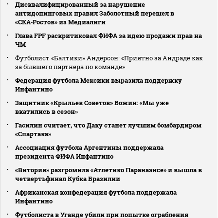
Дисквалифицированный за нарушение
антидопинговых правил Заболотный перешел в
«СКА‑Ростов» из Медиалиги
Глава FPF раскритиковал ФИФА за идею продажи прав на
ЧМ
Футболист «Балтики» Андерсон: «Приятно за Андраде как
за бывшего партнера по команде»
Федерация футбола Мексики выразила поддержку
Инфантино
Защитник «Крыльев Советов» Божин: «Мы уже
вкатились в сезон»
Гасилин считает, что Даку станет лучшим бомбардиром
«Спартака»
Ассоциация футбола Аргентины поддержала
президента ФИФА Инфантино
«Витория» разгромила «Атлетико Паранаэнсе» и вышла в
четвертьфинал Кубка Бразилии
Африканская конфедерация футбола поддержала
Инфантино
Футболиста в Уганде убили при попытке ограбления