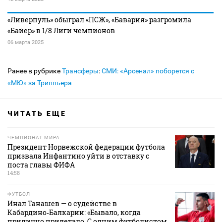
«Ливерпуль» обыграл «ПСЖ», «Бавария» разгромила
«Байер» в 1/8 Лиги чемпионов
06 марта 2025
Ранее в рубрике
Трансферы
:
СМИ: «Арсенал» поборется с
«МЮ» за Триппьера
ЧИТАТЬ ЕЩЕ
ЧЕМПИОНАТ МИРА
Президент Норвежской федерации футбола
призвала Инфантино уйти в отставку с
поста главы ФИФА
14:58
ФУТБОЛ
Инал Танашев — о судействе в
Кабардино‑Балкарии: «Бывало, когда
прилично прилетало. С одним футболистом