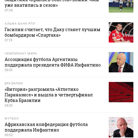
уже вкатились в сезон»
07:34
АЛЬФА-БАНК РПЛ
Гасилин считает, что Даку станет лучшим
бомбардиром «Спартака»
07:19
ЧЕМПИОНАТ МИРА
Ассоциация футбола Аргентины
поддержала президента ФИФА Инфантино
06:55
БРАЗИЛИЯ
«Витория» разгромила «Атлетико
Паранаэнсе» и вышла в четвертьфинал
Кубка Бразилии
04:25
ФУТБОЛ
Африканская конфедерация футбола
поддержала Инфантино
00:52