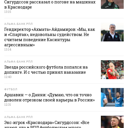
Сигурдссон рассказал о погоне на машинах
в Краснодаре
13:15
АЛЬФА-БАНК РПЛ
Гендиректор «Ахмата» Айдамиров: «Мы, как
и «Спартак», недовольны судейством. Не
считаем поведение Касинтуры
агрессивным»
13:14
АЛЬФА-БАНК РПЛ
Звезда российского футбола попался на
допинге. И с честью принял наказание
12:40
ФУТБОЛ
Аршавин — о Данни: «Думаю, что он точно
доволен отрезком своей карьеры в России»
12:31
АЛЬФА-БАНК РПЛ
Экс‑игрок «Краснодара» Сигурдссон: «Все
знают, что в РПЛ футболистам много