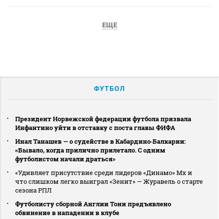
ЕЩЕ
ФУТБОЛ
Президент Норвежской федерации футбола призвала
Инфантино уйти в отставку с поста главы ФИФА
Инал Танашев — о судействе в Кабардино‑Балкарии:
«Бывало, когда прилично прилетало. С одним
футболистом начали драться»
«Удивляет присутствие среди лидеров «Динамо» Мх и
что слишком легко выиграл «Зенит» — Журавель о старте
сезона РПЛ
Футболисту сборной Англии Тони предъявлено
обвинение в нападении в клубе