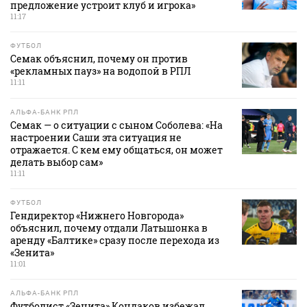
предложение устроит клуб и игрока»
11:17
ФУТБОЛ
Семак объяснил, почему он против
«рекламных пауз» на водопой в РПЛ
11:11
АЛЬФА-БАНК РПЛ
Семак — о ситуации с сыном Соболева: «На
настроении Саши эта ситуация не
отражается. С кем ему общаться, он может
делать выбор сам»
11:11
ФУТБОЛ
Гендиректор «Нижнего Новгорода»
объяснил, почему отдали Латышонка в
аренду «Балтике» сразу после перехода из
«Зенита»
11:01
АЛЬФА-БАНК РПЛ
Футболист «Зенита» Кондаков избежал