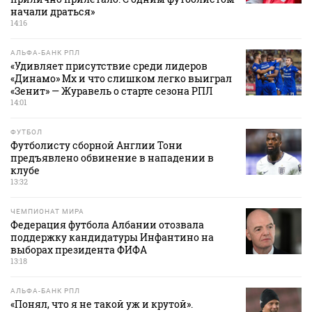
начали драться»
14:16
АЛЬФА-БАНК РПЛ
«Удивляет присутствие среди лидеров
«Динамо» Мх и что слишком легко выиграл
«Зенит» — Журавель о старте сезона РПЛ
14:01
ФУТБОЛ
Футболисту сборной Англии Тони
предъявлено обвинение в нападении в
клубе
13:32
ЧЕМПИОНАТ МИРА
Федерация футбола Албании отозвала
поддержку кандидатуры Инфантино на
выборах президента ФИФА
13:18
АЛЬФА-БАНК РПЛ
«Понял, что я не такой уж и крутой».