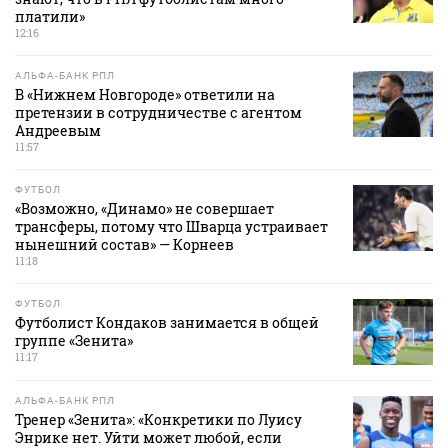
платили»
12:16
АЛЬФА-БАНК РПЛ
В «Нижнем Новгороде» ответили на
претензии в сотрудничестве с агентом
Андреевым
11:57
ФУТБОЛ
«Возможно, «Динамо» не совершает
трансферы, потому что Шварца устраивает
нынешний состав» — Корнеев
11:18
ФУТБОЛ
Футболист Кондаков занимается в общей
группе «Зенита»
11:17
АЛЬФА-БАНК РПЛ
Тренер «Зенита»: «Конкретики по Луису
Энрике нет. Уйти может любой, если