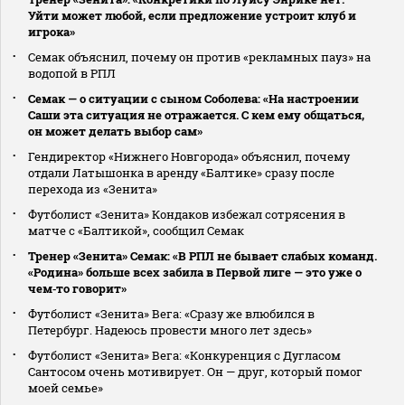
Уйти может любой, если предложение устроит клуб и
игрока»
Семак объяснил, почему он против «рекламных пауз» на
водопой в РПЛ
Семак — о ситуации с сыном Соболева: «На настроении
Саши эта ситуация не отражается. С кем ему общаться,
он может делать выбор сам»
Гендиректор «Нижнего Новгорода» объяснил, почему
отдали Латышонка в аренду «Балтике» сразу после
перехода из «Зенита»
Футболист «Зенита» Кондаков избежал сотрясения в
матче с «Балтикой», сообщил Семак
Тренер «Зенита» Семак: «В РПЛ не бывает слабых команд.
«Родина» больше всех забила в Первой лиге — это уже о
чем‑то говорит»
Футболист «Зенита» Вега: «Сразу же влюбился в
Петербург. Надеюсь провести много лет здесь»
Футболист «Зенита» Вега: «Конкуренция с Дугласом
Сантосом очень мотивирует. Он — друг, который помог
моей семье»