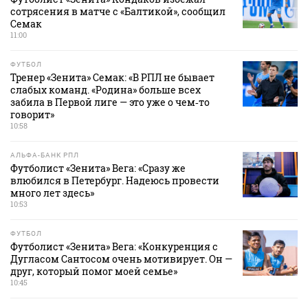
сотрясения в матче с «Балтикой», сообщил
Семак
11:00
ФУТБОЛ
Тренер «Зенита» Семак: «В РПЛ не бывает
слабых команд. «Родина» больше всех
забила в Первой лиге — это уже о чем‑то
говорит»
10:58
АЛЬФА-БАНК РПЛ
Футболист «Зенита» Вега: «Сразу же
влюбился в Петербург. Надеюсь провести
много лет здесь»
10:53
ФУТБОЛ
Футболист «Зенита» Вега: «Конкуренция с
Дугласом Сантосом очень мотивирует. Он —
друг, который помог моей семье»
10:45