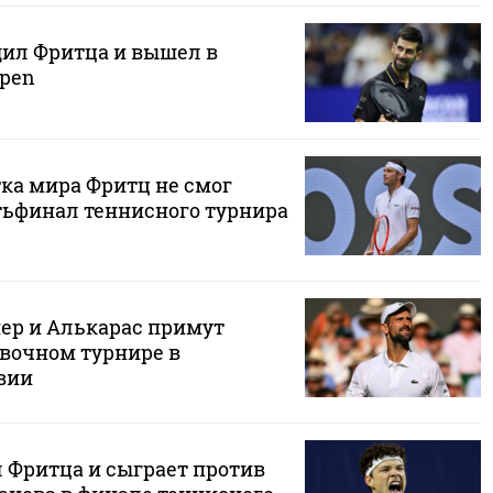
ил Фритца и вышел в
pen
тка мира Фритц не смог
тьфинал теннисного турнира
ер и Алькарас примут
авочном турнире в
вии
 Фритца и сыграет против