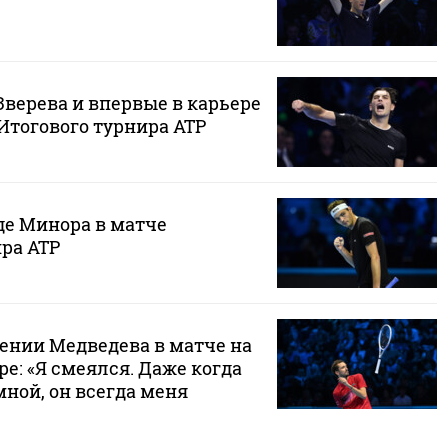
Зверева и впервые в карьере
Итогового турнира ATP
де Минора в матче
ра ATP
дении Медведева в матче на
е: «Я смеялся. Даже когда
 мной, он всегда меня