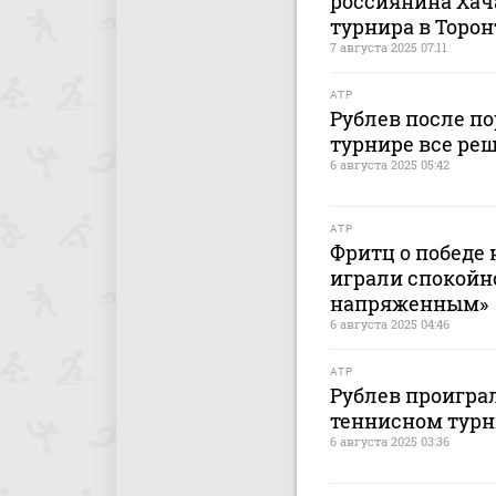
россиянина Хач
турнира в Торон
7 августа 2025 07:11
ATP
Рублев после по
турнире все реш
6 августа 2025 05:42
ATP
Фритц о победе 
играли спокойн
напряженным»
6 августа 2025 04:46
ATP
Рублев проигра
теннисном турн
6 августа 2025 03:36