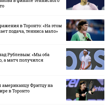
анова в финале теннисного
то
ражения в Торонто: «На этом
ает подача, тенниса мало»
над Рублевым: «Мы оба
о, а матч получился
л американцу Фритцу на
ире в Торонто