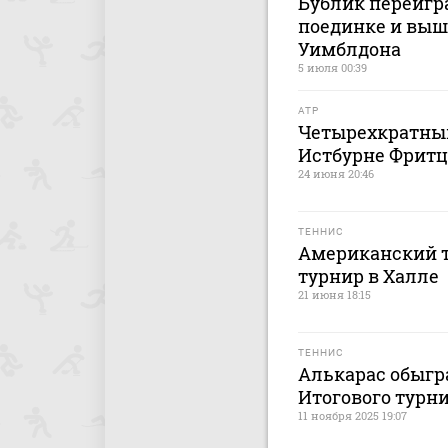
Бублик переигр
поединке и выш
Уимблдона
5 июля 00:39
ATP
Четырехкратный
Истбурне Фритц
24 июня 20:46
ТЕННИС
Американский т
турнир в Халле
21 июня 18:15
ТЕННИС
Алькарас обыгр
Итогового турни
11 ноября 2025 19:07