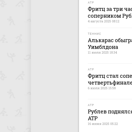
ATP
Фритц за три ч
соперником Рубл
4 августа 2025 08:12
ТЕННИС
Алькарас обыгр
Уимблдона
11 июля 2025 18:34
ATP
Фритц стал соп
четвертьфинал
6 июля 2025 15:58
ATP
Рублев поднялся
АТР
16 июня 2025 05:22