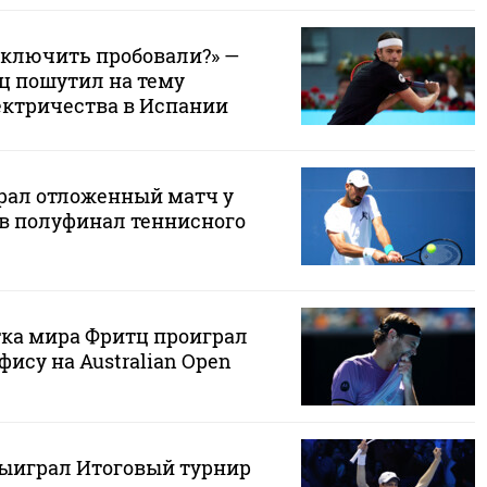
ключить пробовали?» —
ц пошутил на тему
ктричества в Испании
рал отложенный матч у
в полуфинал теннисного
тка мира Фритц проиграл
ису на Australian Open
ыиграл Итоговый турнир