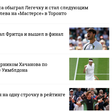
аса обыграл Легечку и стал следующим
ева на «Мастерсе» в Торонто
ал Фритца и вышел в финал
ерником Хачанова по
е Уимблдона
 на одну строчку в рейтинге