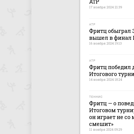
ATP
17 ноября 2024 21:39
ATP
Фритц обыграл 
вышел в финал 
16 ноября 2024 19:13
ATP
Фритц победил 
Итогового турни
14 ноября 2024 18:24
ТЕННИС
Фритц — о пове
Итоговом турнир
он играет не со
смешит»
11 ноября 2024 09:29