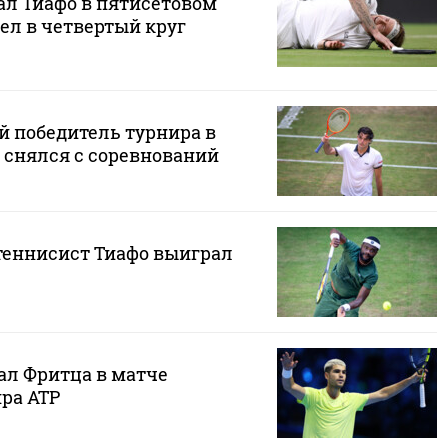
ал Тиафо в пятисетовом
ел в четвертый круг
 победитель турнира в
 снялся с соревнований
еннисист Тиафо выиграл
ал Фритца в матче
ра ATP