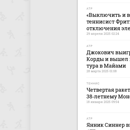
ATP
«Выключить и в
теннисист Фрит
отключения эле
29 апреля 2025 02:24
ATP
Джокович выиг
Корды и вышел 
тура в Майами
28 марта 2025 01:08
ТЕННИС
Четвертая раке
38‑летнему Монф
18 января 2025 09:54
ATP
Янник Синнер в