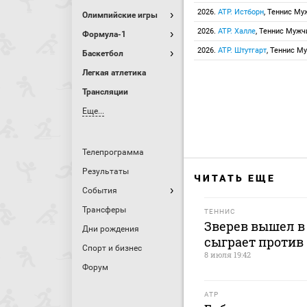
2026.
ATP. Истборн
, Теннис М
Олимпийские игры
2026.
ATP. Халле
, Теннис Муж
Формула-1
2026.
ATP. Штутгарт
, Теннис М
Баскетбол
Легкая атлетика
Трансляции
Еще...
Телепрограмма
Результаты
ЧИТАТЬ ЕЩЕ
События
Трансферы
ТЕННИС
Зверев вышел в
Дни рождения
сыграет против 
Спорт и бизнес
8 июля 19:42
Форум
ATP