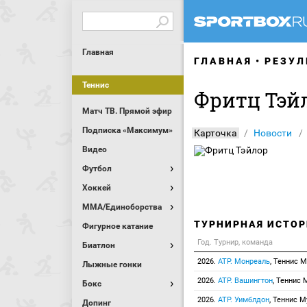
Главная
ГЛАВНАЯ
РЕЗУЛ
Теннис
Фритц Тэй
Матч ТВ. Прямой эфир
Подписка «Максимум»
Карточка
Новости
Видео
Футбол
Хоккей
MMA/Единоборства
ТУРНИРНАЯ ИСТОР
Фигурное катание
Год. Турнир, команда
Биатлон
2026.
ATP. Монреаль
, Теннис 
Лыжные гонки
2026.
ATP. Вашингтон
, Теннис
Бокс
2026.
ATP. Уимблдон
, Теннис 
Допинг