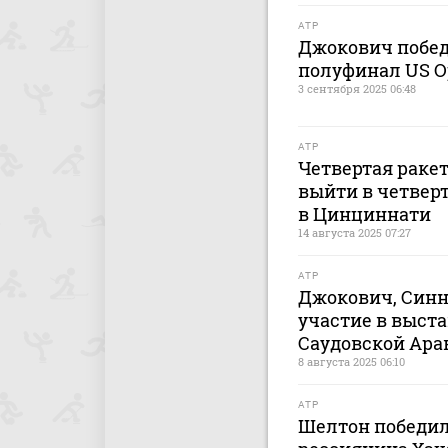
ATP
Джокович побед
полуфинал US O
3 сентября 2025 06:48
ATP
Четвертая раке
выйти в четвер
в Цинциннати
14 августа 2025 07:27
ATP
Джокович, Синн
участие в выст
Саудовской Ара
8 августа 2025 06:10
ATP
Шелтон победил