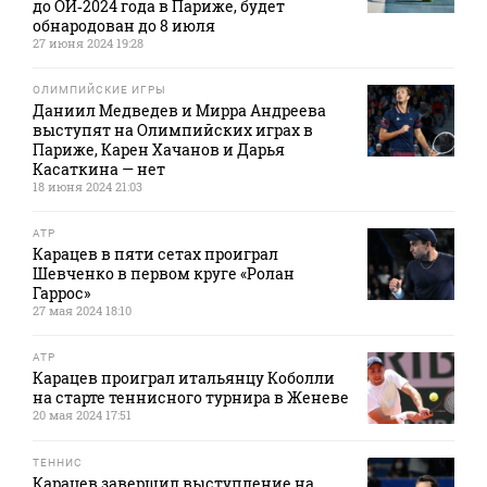
до ОИ‑2024 года в Париже, будет
обнародован до 8 июля
27 июня 2024 19:28
ОЛИМПИЙСКИЕ ИГРЫ
Даниил Медведев и Мирра Андреева
выступят на Олимпийских играх в
Париже, Карен Хачанов и Дарья
Касаткина — нет
18 июня 2024 21:03
ATP
Карацев в пяти сетах проиграл
Шевченко в первом круге «Ролан
Гаррос»
27 мая 2024 18:10
ATP
Карацев проиграл итальянцу Коболли
на старте теннисного турнира в Женеве
20 мая 2024 17:51
ТЕННИС
Карацев завершил выступление на