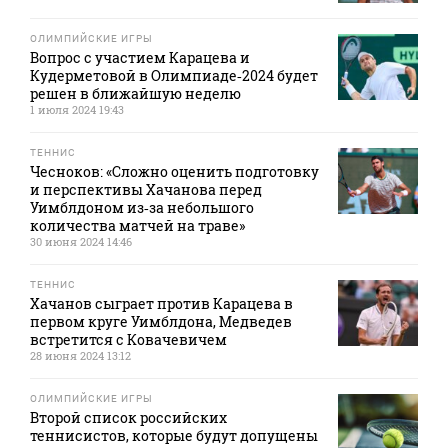
ОЛИМПИЙСКИЕ ИГРЫ
Вопрос с участием Карацева и
Кудерметовой в Олимпиаде‑2024 будет
решен в ближайшую неделю
1 июля 2024 19:43
ТЕННИС
Чесноков: «Сложно оценить подготовку
и перспективы Хачанова перед
Уимблдоном из‑за небольшого
количества матчей на траве»
30 июня 2024 14:46
ТЕННИС
Хачанов сыграет против Карацева в
первом круге Уимблдона, Медведев
встретится с Ковачевичем
28 июня 2024 13:12
ОЛИМПИЙСКИЕ ИГРЫ
Второй список российских
теннисистов, которые будут допущены