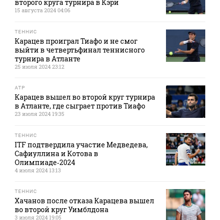
второго круга турнира в Кэри
15 августа 2024 04:06
ТЕННИС
Карацев проиграл Тиафо и не смог
выйти в четвертьфинал теннисного
турнира в Атланте
25 июля 2024 23:12
ATP
Карацев вышел во второй круг турнира
в Атланте, где сыграет против Тиафо
23 июля 2024 19:35
ТЕННИС
ITF подтвердила участие Медведева,
Сафиуллина и Котова в
Олимпиаде‑2024
4 июля 2024 13:13
ТЕННИС
Хачанов после отказа Карацева вышел
во второй круг Уимблдона
3 июля 2024 19:05