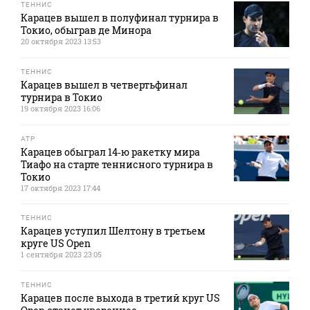
ТЕННИС
Карацев вышел в полуфинал турнира в
Токио, обыграв де Минора
20 октября 2023 13:53
ТЕННИС
Карацев вышел в четвертьфинал
турнира в Токио
19 октября 2023 16:06
ATP
Карацев обыграл 14‑ю ракетку мира
Тиафо на старте теннисного турнира в
Токио
17 октября 2023 17:44
ТЕННИС
Карацев уступил Шелтону в третьем
круге US Open
1 сентября 2023 23:05
ТЕННИС
Карацев после выхода в третий круг US