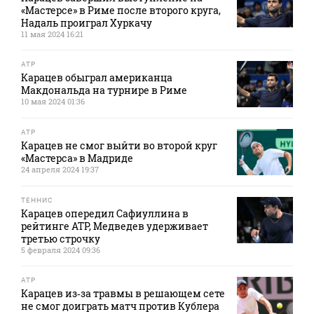
«Мастерсе» в Риме после второго круга,
Надаль проиграл Хуркачу
11 мая 2024 16:21
ATP
Карацев обыграл американца
Макдональда на турнире в Риме
10 мая 2024 01:36
ATP
Карацев не смог выйти во второй круг
«Мастерса» в Мадриде
24 апреля 2024 19:37
ТЕННИС
Карацев опередил Сафиуллина в
рейтинге ATP, Медведев удерживает
третью строчку
5 февраля 2024 09:36
ATP
Карацев из‑за травмы в решающем сете
не смог доиграть матч против Кублера