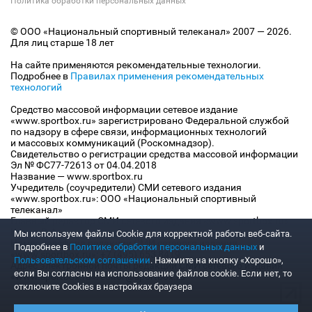
Политика обработки персональных данных
© ООО «Национальный спортивный телеканал» 2007 — 2026.
Для лиц старше 18 лет
На сайте применяются рекомендательные технологии.
Подробнее в
Правилах применения рекомендательных
технологий
Средство массовой информации сетевое издание
«www.sportbox.ru» зарегистрировано Федеральной службой
по надзору в сфере связи, информационных технологий
и массовых коммуникаций (Роскомнадзор).
Свидетельство о регистрации средства массовой информации
Эл № ФС77-72613 от 04.04.2018
Название — www.sportbox.ru
Учредитель (соучредители) СМИ сетевого издания
«www.sportbox.ru»: ООО «Национальный спортивный
телеканал»
Главный редактор СМИ сетевого издания «www.sportbox.ru»:
Конов В.А.
Мы используем файлы Сookie для корректной работы веб-сайта.
Номер телефона редакции СМИ сетевого издания
Подробнее в
Политике обработки персональных данных
и
«www.sportbox.ru»: +7 (495) 653 8419
Пользовательском соглашении
. Нажмите на кнопку «Хорошо»,
Адрес электронной почты редакции СМИ сетевого издания
если Вы согласны на использование файлов cookie. Если нет, то
«www.sportbox.ru»: editor@sportbox.ru
отключите Cookies в настройках браузера