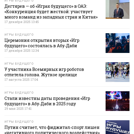
ИГРЫ БУДУЩЕГО
Дегтярев — об «Играх будущего» в ОАЭ:
«Конкуренция будет жесткой: участвует
много команд из западных стран и Китая»
17 декабря 2025 13:45
ИГРЫ БУДУЩЕГО
Церемония открытия вторых «Игр
будущего» состоялась в Абу‑Даби
17 декабря 2025 12:34
ИГРЫ БУДУЩЕГО
У участника Всемирных игр роботов
отлетела голова. Жуткое зрелище
17 августа 2025 17:04
ИГРЫ БУДУЩЕГО
Стали известны даты проведения «Игр
будущего» в Абу‑Даби в 2025 году
29 мая 2025 17:41
ИГРЫ БУДУЩЕГО
Путин считает, что фиджитал‑спорт лишен
«негативного политического воздействия»