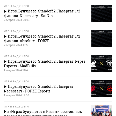
ИГРЫ БУДУЩЕГО
Игры Будущего. Standoff 2. Лазертаг. 1/2
финала. Necessary - SaiNts
2 марта 2024 20:03
ИГРЫ БУДУЩЕГО
Игры Будущего. Standoff 2. Лазертаг. 1/2
финала. Absolute - FORZE
2 марта 2024 17:50
ИГРЫ БУДУЩЕГО
Игры Будущего. Standoff 2. Лазертаг. Pepes
Esports - MadBulls
1 марта 2024 20:40
ИГРЫ БУДУЩЕГО
Игры Будущего. Standoff 2. Лазертаг.
Necessary - FORZE Esports
1 марта 2024 17:50
ИГРЫ БУДУЩЕГО
На «Играх будущего» в Казани состоялась