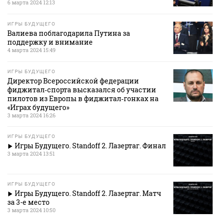
6 марта 2024 12:13
ИГРЫ БУДУЩЕГО
Валиева поблагодарила Путина за
поддержку и внимание
4 марта 2024 15:49
ИГРЫ БУДУЩЕГО
Директор Всероссийской федерации
фиджитал‑спорта высказался об участии
пилотов из Европы в фиджитал‑гонках на
«Играх будущего»
3 марта 2024 16:26
ИГРЫ БУДУЩЕГО
Игры Будущего. Standoff 2. Лазертаг. Финал
3 марта 2024 13:51
ИГРЫ БУДУЩЕГО
Игры Будущего. Standoff 2. Лазертаг. Матч
за 3-е место
3 марта 2024 10:50