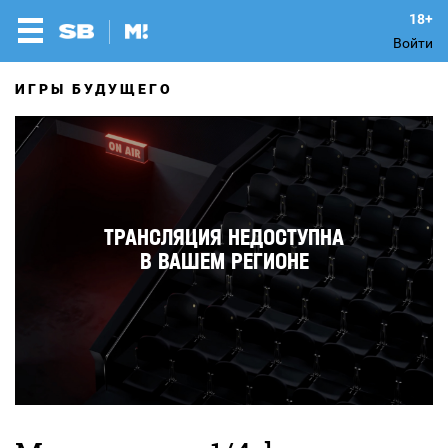
Войти
ИГРЫ БУДУЩЕГО