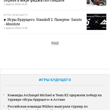
первая в мире фиджитал‑свадьба
1 марта 2024 16:47
ИГРЫ БУДУЩЕГО
Игры Будущего. Standoff 2. Лазертаг. Saints
- Absolute
1 марта 2024 13:40
ЕЩЕ
ИГРЫ БУДУЩЕГО
Команды Archangel Michael и Team KZ одержали победу на
турнире «Игры будущего» в Астане
Российская команда Wilders выиграла турнир по