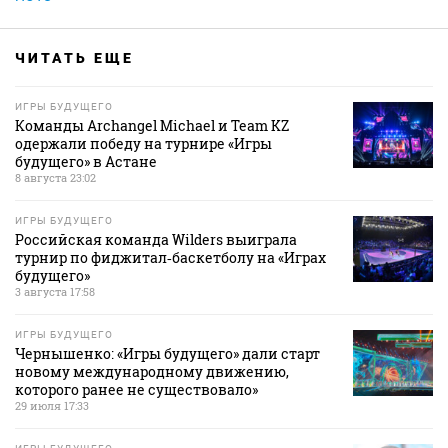
ЧИТАТЬ ЕЩЕ
ИГРЫ БУДУЩЕГО
Команды Archangel Michael и Team KZ
одержали победу на турнире «Игры
будущего» в Астане
8 августа 23:02
ИГРЫ БУДУЩЕГО
Российская команда Wilders выиграла
турнир по фиджитал‑баскетболу на «Играх
будущего»
3 августа 17:58
ИГРЫ БУДУЩЕГО
Чернышенко: «Игры будущего» дали старт
новому международному движению,
которого ранее не существовало»
29 июля 17:33