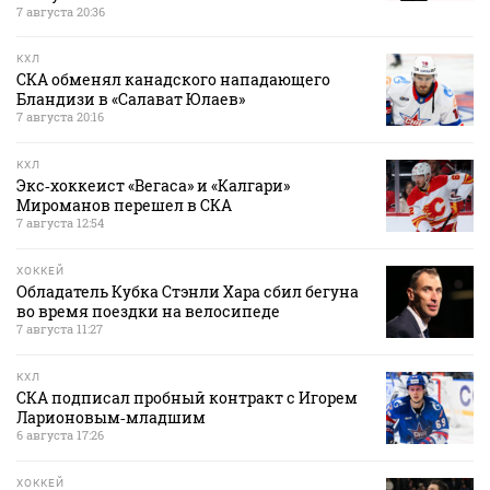
7 августа 20:36
КХЛ
СКА обменял канадского нападающего
Бландизи в «Салават Юлаев»
7 августа 20:16
КХЛ
Экс‑хоккеист «Вегаса» и «Калгари»
Мироманов перешел в СКА
7 августа 12:54
ХОККЕЙ
Обладатель Кубка Стэнли Хара сбил бегуна
во время поездки на велосипеде
7 августа 11:27
КХЛ
СКА подписал пробный контракт с Игорем
Ларионовым‑младшим
6 августа 17:26
ХОККЕЙ