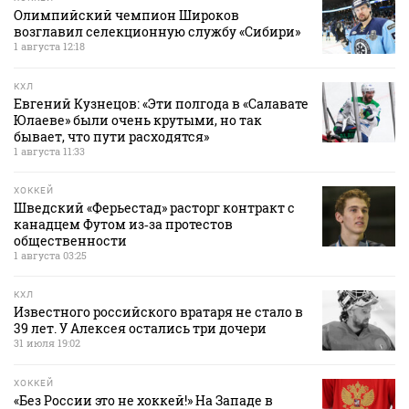
Олимпийский чемпион Широков
возглавил селекционную службу «Сибири»
1 августа 12:18
КХЛ
Евгений Кузнецов: «Эти полгода в «Салавате
Юлаеве» были очень крутыми, но так
бывает, что пути расходятся»
1 августа 11:33
ХОККЕЙ
Шведский «Ферьестад» расторг контракт с
канадцем Футом из‑за протестов
общественности
1 августа 03:25
КХЛ
Известного российского вратаря не стало в
39 лет. У Алексея остались три дочери
31 июля 19:02
ХОККЕЙ
«Без России это не хоккей!» На Западе в