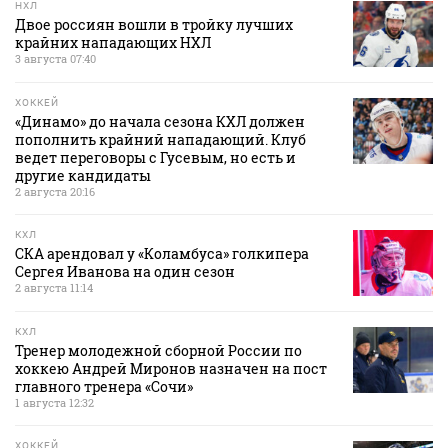
НХЛ
Двое россиян вошли в тройку лучших
крайних нападающих НХЛ
3 августа 07:40
ХОККЕЙ
«Динамо» до начала сезона КХЛ должен
пополнить крайний нападающий. Клуб
ведет переговоры с Гусевым, но есть и
другие кандидаты
2 августа 20:16
КХЛ
СКА арендовал у «Коламбуса» голкипера
Сергея Иванова на один сезон
2 августа 11:14
КХЛ
Тренер молодежной сборной России по
хоккею Андрей Миронов назначен на пост
главного тренера «Сочи»
1 августа 12:32
ХОККЕЙ