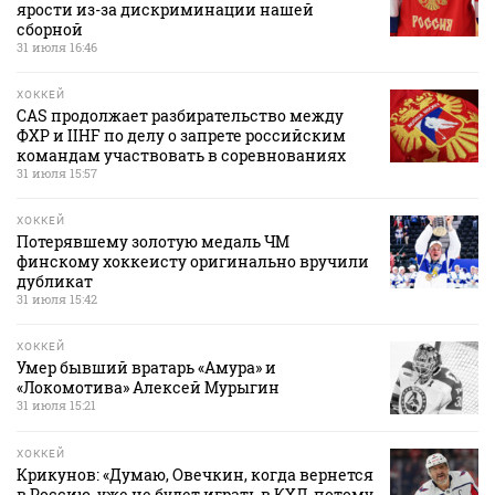
ярости из-за дискриминации нашей
сборной
31 июля 16:46
ХОККЕЙ
CAS продолжает разбирательство между
ФХР и IIHF по делу о запрете российским
командам участвовать в соревнованиях
31 июля 15:57
ХОККЕЙ
Потерявшему золотую медаль ЧМ
финскому хоккеисту оригинально вручили
дубликат
31 июля 15:42
ХОККЕЙ
Умер бывший вратарь «Амура» и
«Локомотива» Алексей Мурыгин
31 июля 15:21
ХОККЕЙ
Крикунов: «Думаю, Овечкин, когда вернется
в Россию, уже не будет играть в КХЛ, потому