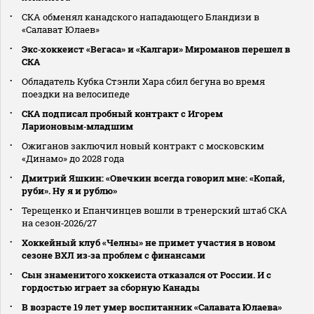
СКА обменял канадского нападающего Бландизи в
«Салават Юлаев»
Экс‑хоккеист «Вегаса» и «Калгари» Мироманов перешел в
СКА
Обладатель Кубка Стэнли Хара сбил бегуна во время
поездки на велосипеде
СКА подписал пробный контракт с Игорем
Ларионовым‑младшим
Ожиганов заключил новый контракт с московским
«Динамо» до 2028 года
Дмитрий Яшкин: «Овечкин всегда говорил мне: «Копай,
руби». Ну я и рублю»
Терещенко и Епанчинцев вошли в тренерский штаб СКА
на сезон‑2026/27
Хоккейный клуб «Челны» не примет участия в новом
сезоне ВХЛ из‑за проблем с финансами
Сын знаменитого хоккеиста отказался от России. И с
гордостью играет за сборную Канады
В возрасте 19 лет умер воспитанник «Салавата Юлаева»