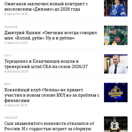
Ожиганов заключил новый контракт с
московским «Динамо» до 2028 года
6 августа 14:26
ХОККЕЙ
Дмитрий Яшкин: «Овечкин всегда говорил
мне: «Копай, руби». Ну я и рублю»
6 августа 13:51
КХЛ
Терещенко и Епанчинцев вошли в
тренерский штаб СКА на сезон‑2026/27
4 августа 20:03
ВХЛ
Хоккейный клуб «Челны» не примет
участия в новом сезоне ВХЛ из‑за проблем с
финансами
4 августа 15:31
ХОККЕЙ
Сын знаменитого хоккеиста отказался от
России. И с гордостью играет за сборную