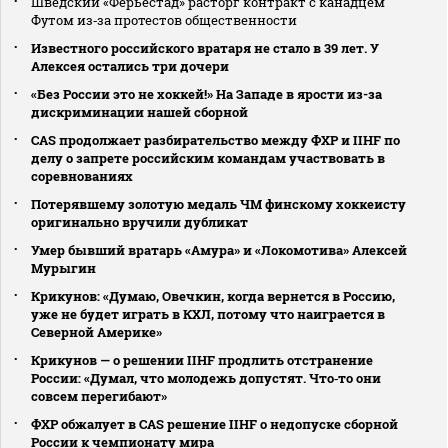
Шведский «Ферьестад» расторг контракт с канадцем
Футом из‑за протестов общественности
Известного российского вратаря не стало в 39 лет. У
Алексея остались три дочери
«Без России это не хоккей!» На Западе в ярости из-за
дискриминации нашей сборной
CAS продолжает разбирательство между ФХР и IIHF по
делу о запрете российским командам участвовать в
соревнованиях
Потерявшему золотую медаль ЧМ финскому хоккеисту
оригинально вручили дубликат
Умер бывший вратарь «Амура» и «Локомотива» Алексей
Мурыгин
Крикунов: «Думаю, Овечкин, когда вернется в Россию,
уже не будет играть в КХЛ, потому что наиграется в
Северной Америке»
Крикунов — о решении IIHF продлить отстранение
России: «Думал, что молодежь допустят. Что‑то они
совсем перегибают»
ФХР обжалует в CAS решение IIHF о недопуске сборной
России к чемпионату мира