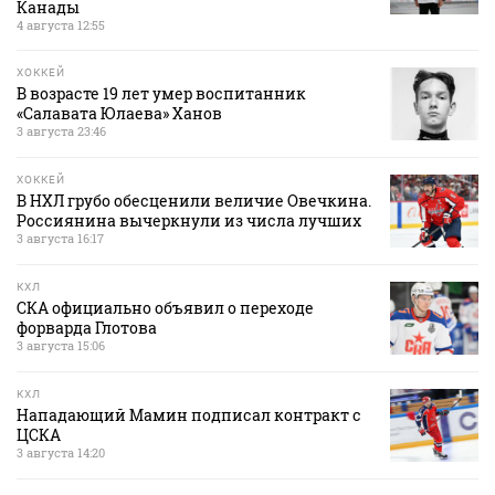
Канады
4 августа 12:55
ХОККЕЙ
В возрасте 19 лет умер воспитанник
«Салавата Юлаева» Ханов
3 августа 23:46
ХОККЕЙ
В НХЛ грубо обесценили величие Овечкина.
Россиянина вычеркнули из числа лучших
3 августа 16:17
КХЛ
СКА официально объявил о переходе
форварда Глотова
3 августа 15:06
КХЛ
Нападающий Мамин подписал контракт с
ЦСКА
3 августа 14:20