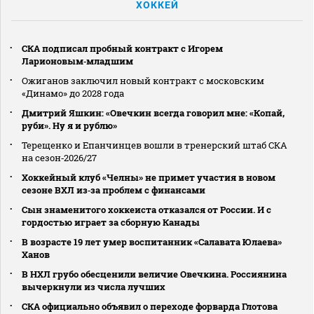
ХОККЕЙ
СКА подписал пробный контракт с Игорем
Ларионовым‑младшим
Ожиганов заключил новый контракт с московским
«Динамо» до 2028 года
Дмитрий Яшкин: «Овечкин всегда говорил мне: «Копай,
руби». Ну я и рублю»
Терещенко и Епанчинцев вошли в тренерский штаб СКА
на сезон‑2026/27
Хоккейный клуб «Челны» не примет участия в новом
сезоне ВХЛ из‑за проблем с финансами
Сын знаменитого хоккеиста отказался от России. И с
гордостью играет за сборную Канады
В возрасте 19 лет умер воспитанник «Салавата Юлаева»
Ханов
В НХЛ грубо обесценили величие Овечкина. Россиянина
вычеркнули из числа лучших
СКА официально объявил о переходе форварда Глотова