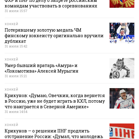
ФХР и IIHF по делу о запрете российским
командам участвовать в соревнованиях
31 июля 15:57
ХОККЕЙ
Потерявшему золотую медаль ЧМ
финскому хоккеисту оригинально вручили
дубликат
31 июля 15:42
ХОККЕЙ
Умер бывший вратарь «Амура» и
«Локомотива» Алексей Мурыгин
31 июля 15:21
ХОККЕЙ
Крикунов: «Думаю, Овечкин, когда вернется
в Россию, уже не будет играть в КХЛ, потому
что наиграется в Северной Америке»
31 июля 14:54
ХОККЕЙ
Крикунов — о решении IIHF продлить
отстранение России: «Думал, что молодежь