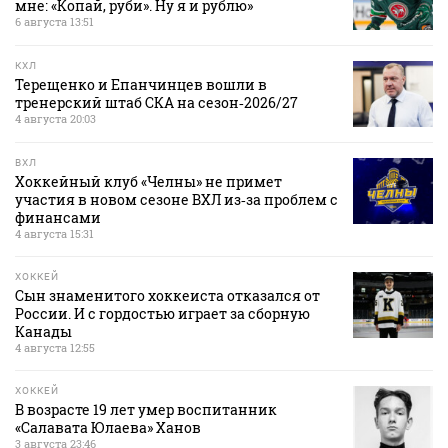
мне: «Копай, руби». Ну я и рублю»
6 августа 13:51
КХЛ
Терещенко и Епанчинцев вошли в
тренерский штаб СКА на сезон‑2026/27
4 августа 20:03
ВХЛ
Хоккейный клуб «Челны» не примет
участия в новом сезоне ВХЛ из‑за проблем с
финансами
4 августа 15:31
ХОККЕЙ
Сын знаменитого хоккеиста отказался от
России. И с гордостью играет за сборную
Канады
4 августа 12:55
ХОККЕЙ
В возрасте 19 лет умер воспитанник
«Салавата Юлаева» Ханов
3 августа 23:46