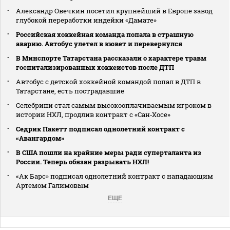
Александр Овечкин посетил крупнейший в Европе завод
глубокой переработки индейки «Дамате»
Российская хоккейная команда попала в страшную
аварию. Автобус улетел в кювет и перевернулся
В Минспорте Татарстана рассказали о характере травм
госпитализированных хоккеистов после ДТП
Автобус с детской хоккейной командой попал в ДТП в
Татарстане, есть пострадавшие
Селебрини стал самым высокооплачиваемым игроком в
истории НХЛ, продлив контракт с «Сан‑Хосе»
Седрик Пакетт подписал однолетний контракт с
«Авангардом»
В США пошли на крайние меры ради суперталанта из
России. Теперь обязан разрывать НХЛ!
«Ак Барс» подписал однолетний контракт с нападающим
Артемом Галимовым
ЕЩЕ