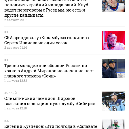
пополнить крайний нападающий. Клуб
ведет переговоры с Гусевым, но есть и
другие кандидаты
2 августа 20:16
КХЛ
СКА арендовал у «Коламбуса» голкипера
Сергея Иванова на один сезон
2 августа 11:14
КХЛ
Тренер молодежной сборной России по
хоккею Андрей Миронов назначен на пост
главного тренера «Сочи»
1 августа 12:32
ХОККЕЙ
Олимпийский чемпион Широков
возглавил селекционную службу «Сибири»
1 августа 12:18
КХЛ
Евгений Кузнецов: «Эти полгода в «Салавате