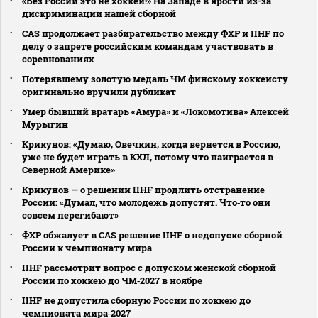
«Без России это не хоккей!» На Западе в ярости из-за
дискриминации нашей сборной
CAS продолжает разбирательство между ФХР и IIHF по
делу о запрете российским командам участвовать в
соревнованиях
Потерявшему золотую медаль ЧМ финскому хоккеисту
оригинально вручили дубликат
Умер бывший вратарь «Амура» и «Локомотива» Алексей
Мурыгин
Крикунов: «Думаю, Овечкин, когда вернется в Россию,
уже не будет играть в КХЛ, потому что наиграется в
Северной Америке»
Крикунов — о решении IIHF продлить отстранение
России: «Думал, что молодежь допустят. Что‑то они
совсем перегибают»
ФХР обжалует в CAS решение IIHF о недопуске сборной
России к чемпионату мира
IIHF рассмотрит вопрос с допуском женской сборной
России по хоккею до ЧМ‑2027 в ноябре
IIHF не допустила сборную России по хоккею до
чемпионата мира‑2027