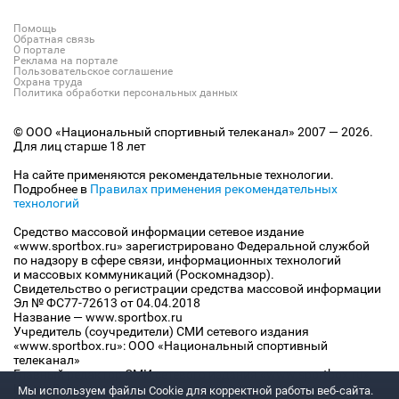
Помощь
Обратная связь
О портале
Реклама на портале
Пользовательское соглашение
Охрана труда
Политика обработки персональных данных
© ООО «Национальный спортивный телеканал» 2007 — 2026.
Для лиц старше 18 лет
На сайте применяются рекомендательные технологии.
Подробнее в
Правилах применения рекомендательных
технологий
Средство массовой информации сетевое издание
«www.sportbox.ru» зарегистрировано Федеральной службой
по надзору в сфере связи, информационных технологий
и массовых коммуникаций (Роскомнадзор).
Свидетельство о регистрации средства массовой информации
Эл № ФС77-72613 от 04.04.2018
Название — www.sportbox.ru
Учредитель (соучредители) СМИ сетевого издания
«www.sportbox.ru»: ООО «Национальный спортивный
телеканал»
Главный редактор СМИ сетевого издания «www.sportbox.ru»:
Конов В.А.
Мы используем файлы Сookie для корректной работы веб-сайта.