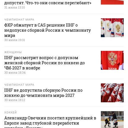
допустят. Что‑то они совсем перегибают»
31 июля 13:10
ЧЕМПИОНАТ МИРА
ФХР обжалует в CAS решение IIHF о
недопуске сборной России к чемпионату
мира
30 июля 19:31
ЖЕНЩИНЫ
IIHF рассмотрит вопрос с допуском
женской сборной России по хоккею до
ЧМ‑2027 в ноябре
30 июля 18:34
ЧЕМПИОНАТ МИРА
IIHF не допустила сборную России по
хоккею до чемпионата мира‑2027
30 июля 18:12
ХОККЕЙ
Александр Овечкин посетил крупнейший в
Европе завод глубокой переработки