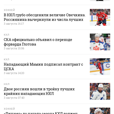
ХОККЕЙ
В НХЛ грубо обесценили величие Овечкина.
Россиянина вычеркнули из числа лучших
3 августа 16:17
КХЛ
СКА официально объявил о переходе
форварда Глотова
3 августа 15:06
КХЛ
Нападающий Мамин подписал контракт с
ЦСКА
3 августа 14:20
НХЛ
Двое россиян вошли в тройку лучших
крайних нападающих НХЛ
3 августа 07:40
ХОККЕЙ
«Динамо» до начала сезона КХЛ должен