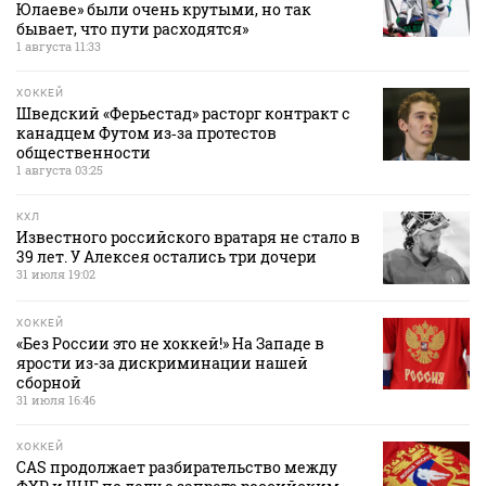
Юлаеве» были очень крутыми, но так
бывает, что пути расходятся»
1 августа 11:33
ХОККЕЙ
Шведский «Ферьестад» расторг контракт с
канадцем Футом из‑за протестов
общественности
1 августа 03:25
КХЛ
Известного российского вратаря не стало в
39 лет. У Алексея остались три дочери
31 июля 19:02
ХОККЕЙ
«Без России это не хоккей!» На Западе в
ярости из-за дискриминации нашей
сборной
31 июля 16:46
ХОККЕЙ
CAS продолжает разбирательство между