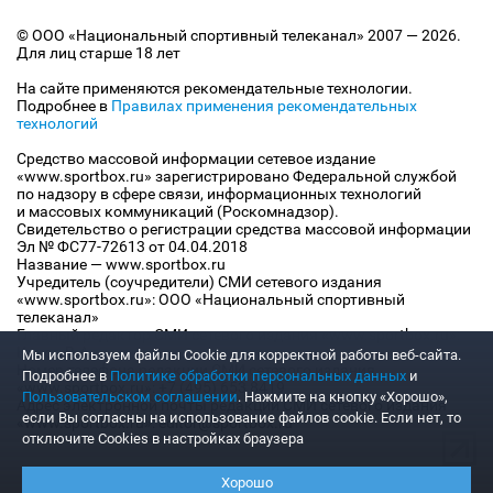
© ООО «Национальный спортивный телеканал» 2007 — 2026.
Для лиц старше 18 лет
На сайте применяются рекомендательные технологии.
Подробнее в
Правилах применения рекомендательных
технологий
Средство массовой информации сетевое издание
«www.sportbox.ru» зарегистрировано Федеральной службой
по надзору в сфере связи, информационных технологий
и массовых коммуникаций (Роскомнадзор).
Свидетельство о регистрации средства массовой информации
Эл № ФС77-72613 от 04.04.2018
Название — www.sportbox.ru
Учредитель (соучредители) СМИ сетевого издания
«www.sportbox.ru»: ООО «Национальный спортивный
телеканал»
Главный редактор СМИ сетевого издания «www.sportbox.ru»:
Конов В.А.
Мы используем файлы Сookie для корректной работы веб-сайта.
Номер телефона редакции СМИ сетевого издания
Подробнее в
Политике обработки персональных данных
и
«www.sportbox.ru»: +7 (495) 653 8419
Пользовательском соглашении
. Нажмите на кнопку «Хорошо»,
Адрес электронной почты редакции СМИ сетевого издания
если Вы согласны на использование файлов cookie. Если нет, то
«www.sportbox.ru»: editor@sportbox.ru
отключите Cookies в настройках браузера
Хорошо