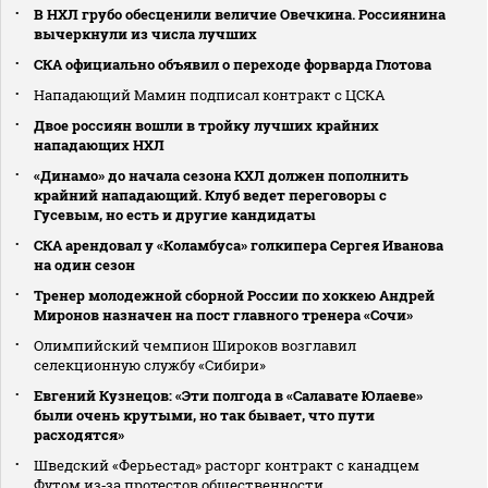
В НХЛ грубо обесценили величие Овечкина. Россиянина
вычеркнули из числа лучших
СКА официально объявил о переходе форварда Глотова
Нападающий Мамин подписал контракт с ЦСКА
Двое россиян вошли в тройку лучших крайних
нападающих НХЛ
«Динамо» до начала сезона КХЛ должен пополнить
крайний нападающий. Клуб ведет переговоры с
Гусевым, но есть и другие кандидаты
СКА арендовал у «Коламбуса» голкипера Сергея Иванова
на один сезон
Тренер молодежной сборной России по хоккею Андрей
Миронов назначен на пост главного тренера «Сочи»
Олимпийский чемпион Широков возглавил
селекционную службу «Сибири»
Евгений Кузнецов: «Эти полгода в «Салавате Юлаеве»
были очень крутыми, но так бывает, что пути
расходятся»
Шведский «Ферьестад» расторг контракт с канадцем
Футом из‑за протестов общественности