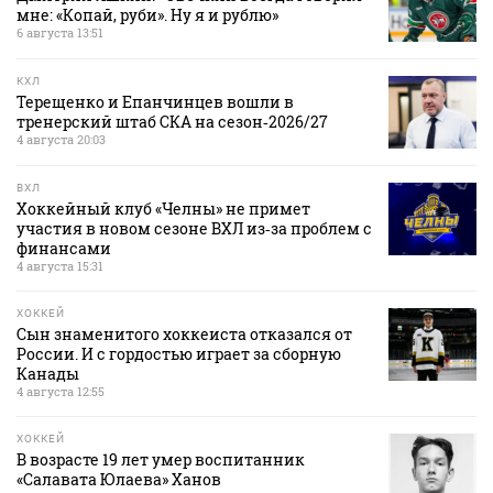
мне: «Копай, руби». Ну я и рублю»
6 августа 13:51
КХЛ
Терещенко и Епанчинцев вошли в
тренерский штаб СКА на сезон‑2026/27
4 августа 20:03
ВХЛ
Хоккейный клуб «Челны» не примет
участия в новом сезоне ВХЛ из‑за проблем с
финансами
4 августа 15:31
ХОККЕЙ
Сын знаменитого хоккеиста отказался от
России. И с гордостью играет за сборную
Канады
4 августа 12:55
ХОККЕЙ
В возрасте 19 лет умер воспитанник
«Салавата Юлаева» Ханов