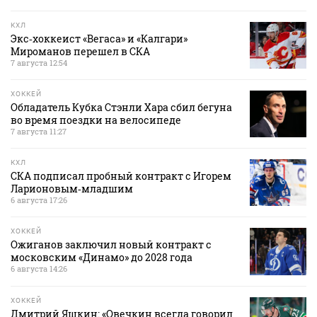
КХЛ
Экс‑хоккеист «Вегаса» и «Калгари»
Мироманов перешел в СКА
7 августа 12:54
ХОККЕЙ
Обладатель Кубка Стэнли Хара сбил бегуна
во время поездки на велосипеде
7 августа 11:27
КХЛ
СКА подписал пробный контракт с Игорем
Ларионовым‑младшим
6 августа 17:26
ХОККЕЙ
Ожиганов заключил новый контракт с
московским «Динамо» до 2028 года
6 августа 14:26
ХОККЕЙ
Дмитрий Яшкин: «Овечкин всегда говорил