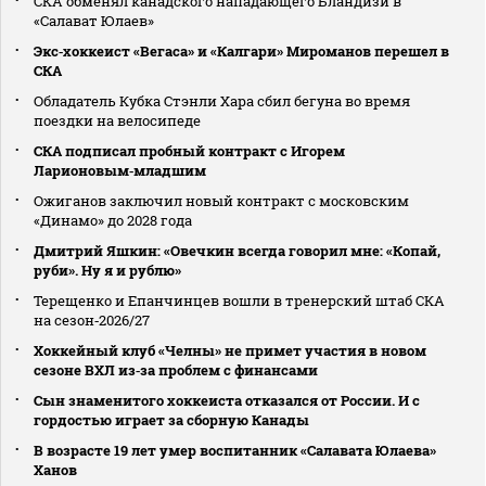
СКА обменял канадского нападающего Бландизи в
«Салават Юлаев»
Экс‑хоккеист «Вегаса» и «Калгари» Мироманов перешел в
СКА
Обладатель Кубка Стэнли Хара сбил бегуна во время
поездки на велосипеде
СКА подписал пробный контракт с Игорем
Ларионовым‑младшим
Ожиганов заключил новый контракт с московским
«Динамо» до 2028 года
Дмитрий Яшкин: «Овечкин всегда говорил мне: «Копай,
руби». Ну я и рублю»
Терещенко и Епанчинцев вошли в тренерский штаб СКА
на сезон‑2026/27
Хоккейный клуб «Челны» не примет участия в новом
сезоне ВХЛ из‑за проблем с финансами
Сын знаменитого хоккеиста отказался от России. И с
гордостью играет за сборную Канады
В возрасте 19 лет умер воспитанник «Салавата Юлаева»
Ханов