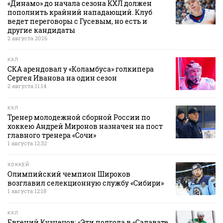
«Динамо» до начала сезона КХЛ должен
пополнить крайний нападающий. Клуб
ведет переговоры с Гусевым, но есть и
другие кандидаты
2 августа 20:16
КХЛ
СКА арендовал у «Коламбуса» голкипера
Сергея Иванова на один сезон
2 августа 11:14
КХЛ
Тренер молодежной сборной России по
хоккею Андрей Миронов назначен на пост
главного тренера «Сочи»
1 августа 12:32
ХОККЕЙ
Олимпийский чемпион Широков
возглавил селекционную службу «Сибири»
1 августа 12:18
КХЛ
Евгений Кузнецов: «Эти полгода в «Салавате