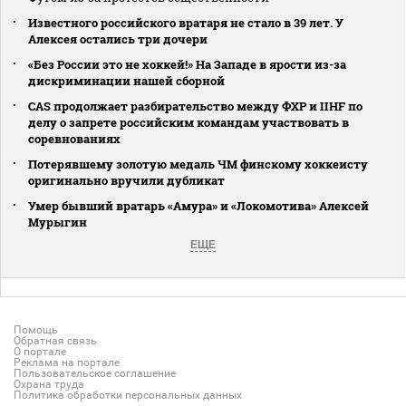
Известного российского вратаря не стало в 39 лет. У
Алексея остались три дочери
«Без России это не хоккей!» На Западе в ярости из-за
дискриминации нашей сборной
CAS продолжает разбирательство между ФХР и IIHF по
делу о запрете российским командам участвовать в
соревнованиях
Потерявшему золотую медаль ЧМ финскому хоккеисту
оригинально вручили дубликат
Умер бывший вратарь «Амура» и «Локомотива» Алексей
Мурыгин
ЕЩЕ
Помощь
Обратная связь
О портале
Реклама на портале
Пользовательское соглашение
Охрана труда
Политика обработки персональных данных