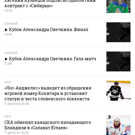
Евгений Кузнецов подписал однолетний
контракт с «Сибирью»
13:24
ХОККЕЙ
Кубок Александра Овечкина. Финал
13:05
ХОККЕЙ
Кубок Александра Овечкина. Гала-матч
11:45
НХЛ
«Лос‑Анджелес» выведет из обращения
игровой номер Копитара и установит
статую в честь словенского хоккеиста
7 августа 20:36
КХЛ
СКА обменял канадского нападающего
Бландизи в «Салават Юлаев»
7 августа 20:16