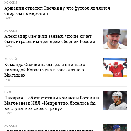
ХОККЕЙ
Аршавин ответил Овечкину, что футбол является
спортом номер один
14:37
ХОККЕЙ
Александр Овечкин заявил, что не хочет
быть играющим тренером сборной России
14:24
ХОККЕЙ
Команда Овечкина сыграла вничью с
командой Ковальчука в гала‑матче в
Мытищах
14:04
НХЛ
Панарин — об отсутствии команды России в
Матче звезд НХЛ: «Неприятно. Хотелось бы
выступать за свою страну»
13:57
ХОККЕЙ