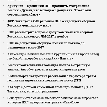
Крикунов — о решении IIHF продлить отстранение
России: «Думал, что молодежь допустят. Что‑то они
совсем перегибают»
ФХР обжалует в CAS решение IIHF о недопуске сборной
России к чемпионату мира
IIHF рассмотрит вопрос с допуском женской сборной
России по хоккею до ЧМ‑2027 в ноябре
IIHF не допустила сборную России по хоккею до
чемпионата мира‑2027
Александр Овечкин посетил крупнейший в Европе завод
глубокой переработки индейки «Дамате»
Российская хоккейная команда попала в страшную
аварию. Автобус улетел в кювет и перевернулся
В Минспорте Татарстана рассказали о характере травм
госпитализированных хоккеистов после ДТП
Автобус с детской хоккейной командой попал в ДТП в
Татарстане, есть пострадавшие
Селебрини стал самым высокооплачиваемым игроком в
истории НХЛ, продлив контракт с «Сан‑Хосе»