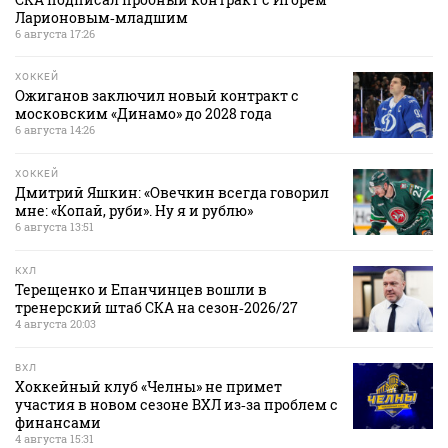
Ларионовым‑младшим
6 августа 17:26
ХОККЕЙ
Ожиганов заключил новый контракт с
московским «Динамо» до 2028 года
6 августа 14:26
ХОККЕЙ
Дмитрий Яшкин: «Овечкин всегда говорил
мне: «Копай, руби». Ну я и рублю»
6 августа 13:51
КХЛ
Терещенко и Епанчинцев вошли в
тренерский штаб СКА на сезон‑2026/27
4 августа 20:03
ВХЛ
Хоккейный клуб «Челны» не примет
участия в новом сезоне ВХЛ из‑за проблем с
финансами
4 августа 15:31