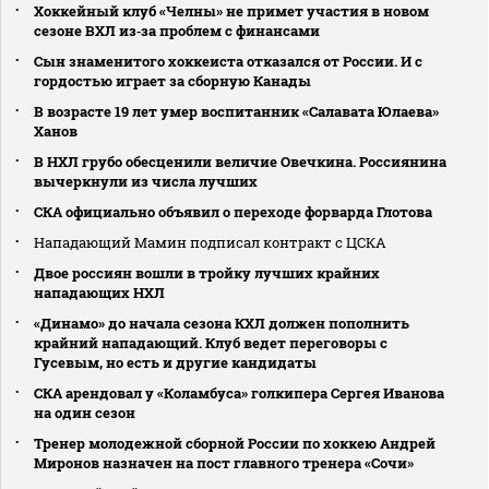
Хоккейный клуб «Челны» не примет участия в новом
сезоне ВХЛ из‑за проблем с финансами
Сын знаменитого хоккеиста отказался от России. И с
гордостью играет за сборную Канады
В возрасте 19 лет умер воспитанник «Салавата Юлаева»
Ханов
В НХЛ грубо обесценили величие Овечкина. Россиянина
вычеркнули из числа лучших
СКА официально объявил о переходе форварда Глотова
Нападающий Мамин подписал контракт с ЦСКА
Двое россиян вошли в тройку лучших крайних
нападающих НХЛ
«Динамо» до начала сезона КХЛ должен пополнить
крайний нападающий. Клуб ведет переговоры с
Гусевым, но есть и другие кандидаты
СКА арендовал у «Коламбуса» голкипера Сергея Иванова
на один сезон
Тренер молодежной сборной России по хоккею Андрей
Миронов назначен на пост главного тренера «Сочи»