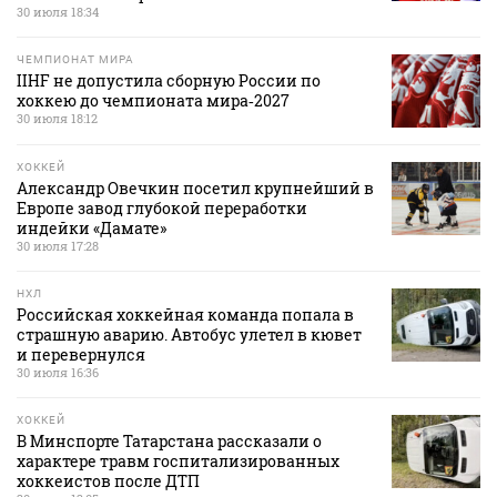
30 июля 18:34
ЧЕМПИОНАТ МИРА
IIHF не допустила сборную России по
хоккею до чемпионата мира‑2027
30 июля 18:12
ХОККЕЙ
Александр Овечкин посетил крупнейший в
Европе завод глубокой переработки
индейки «Дамате»
30 июля 17:28
НХЛ
Российская хоккейная команда попала в
страшную аварию. Автобус улетел в кювет
и перевернулся
30 июля 16:36
ХОККЕЙ
В Минспорте Татарстана рассказали о
характере травм госпитализированных
хоккеистов после ДТП