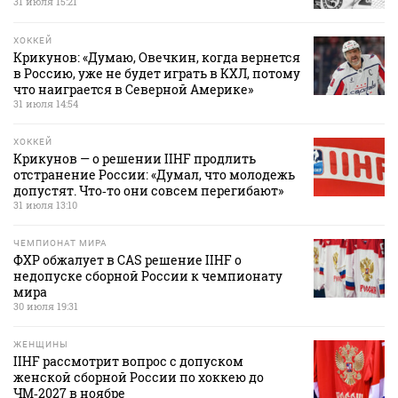
31 июля 15:21
ХОККЕЙ
Крикунов: «Думаю, Овечкин, когда вернется
в Россию, уже не будет играть в КХЛ, потому
что наиграется в Северной Америке»
31 июля 14:54
ХОККЕЙ
Крикунов — о решении IIHF продлить
отстранение России: «Думал, что молодежь
допустят. Что‑то они совсем перегибают»
31 июля 13:10
ЧЕМПИОНАТ МИРА
ФХР обжалует в CAS решение IIHF о
недопуске сборной России к чемпионату
мира
30 июля 19:31
ЖЕНЩИНЫ
IIHF рассмотрит вопрос с допуском
женской сборной России по хоккею до
ЧМ‑2027 в ноябре