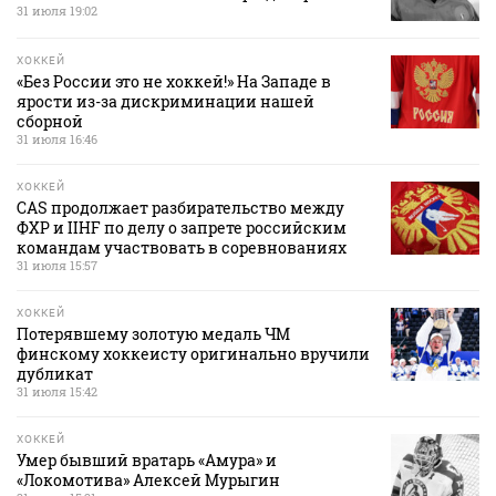
31 июля 19:02
ХОККЕЙ
«Без России это не хоккей!» На Западе в
ярости из-за дискриминации нашей
сборной
31 июля 16:46
ХОККЕЙ
CAS продолжает разбирательство между
ФХР и IIHF по делу о запрете российским
командам участвовать в соревнованиях
31 июля 15:57
ХОККЕЙ
Потерявшему золотую медаль ЧМ
финскому хоккеисту оригинально вручили
дубликат
31 июля 15:42
ХОККЕЙ
Умер бывший вратарь «Амура» и
«Локомотива» Алексей Мурыгин