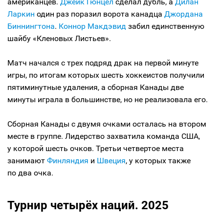
американцев.
Джейк Гюнцел
сделал дубль, а
Дилан
Ларкин
один раз поразил ворота канадца
Джордана
Биннингтона
.
Коннор Макдэвид
забил единственную
шайбу «Кленовых Листьев».
Матч начался с трех подряд драк на первой минуте
игры, по итогам которых шесть хоккеистов получили
пятиминутные удаления, а сборная Канады две
минуты играла в большинстве, но не реализовала его.
Сборная Канады с двумя очками осталась на втором
месте в группе. Лидерство захватила команда США,
у которой шесть очков. Третьи четвертое места
занимают
Финляндия
и
Швеция
, у которых также
по два очка.
Турнир четырёх наций. 2025