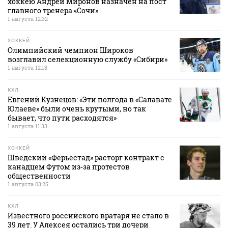
хоккею Андрей Миронов назначен на пост
главного тренера «Сочи»
1 августа 12:32
ХОККЕЙ
Олимпийский чемпион Широков
возглавил селекционную службу «Сибири»
1 августа 12:18
КХЛ
Евгений Кузнецов: «Эти полгода в «Салавате
Юлаеве» были очень крутыми, но так
бывает, что пути расходятся»
1 августа 11:33
ХОККЕЙ
Шведский «Ферьестад» расторг контракт с
канадцем Футом из‑за протестов
общественности
1 августа 03:25
КХЛ
Известного российского вратаря не стало в
39 лет. У Алексея остались три дочери