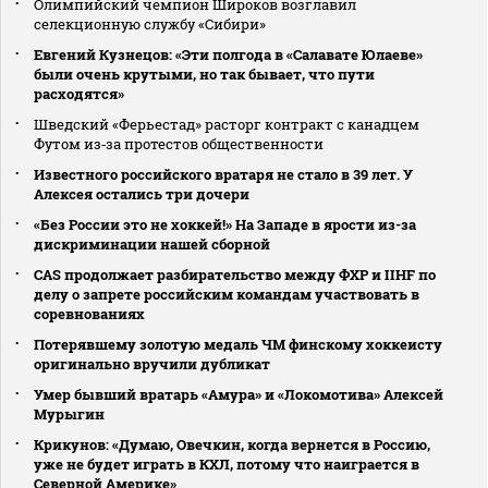
Олимпийский чемпион Широков возглавил
селекционную службу «Сибири»
Евгений Кузнецов: «Эти полгода в «Салавате Юлаеве»
были очень крутыми, но так бывает, что пути
расходятся»
Шведский «Ферьестад» расторг контракт с канадцем
Футом из‑за протестов общественности
Известного российского вратаря не стало в 39 лет. У
Алексея остались три дочери
«Без России это не хоккей!» На Западе в ярости из-за
дискриминации нашей сборной
CAS продолжает разбирательство между ФХР и IIHF по
делу о запрете российским командам участвовать в
соревнованиях
Потерявшему золотую медаль ЧМ финскому хоккеисту
оригинально вручили дубликат
Умер бывший вратарь «Амура» и «Локомотива» Алексей
Мурыгин
Крикунов: «Думаю, Овечкин, когда вернется в Россию,
уже не будет играть в КХЛ, потому что наиграется в
Северной Америке»