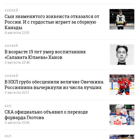
ХОККЕЙ
Сын знаменитого хоккеиста отказался от
России. И с гордостью играет за сборную
Канады
4 августа 12:55
ХОККЕЙ
В возрасте 19 лет умер воспитанник
«Салавата Юлаева» Ханов
3 августа 23:46
ХОККЕЙ
В НХЛ грубо обесценили величие Овечкина.
Россиянина вычеркнули из числа лучших
3 августа 16:17
КХЛ
СКА официально объявил о переходе
форварда Глотова
3 августа 15:06
КХЛ