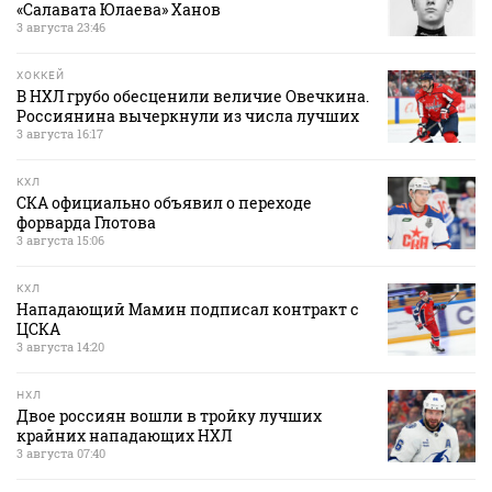
«Салавата Юлаева» Ханов
3 августа 23:46
ХОККЕЙ
В НХЛ грубо обесценили величие Овечкина.
Россиянина вычеркнули из числа лучших
3 августа 16:17
КХЛ
СКА официально объявил о переходе
форварда Глотова
3 августа 15:06
КХЛ
Нападающий Мамин подписал контракт с
ЦСКА
3 августа 14:20
НХЛ
Двое россиян вошли в тройку лучших
крайних нападающих НХЛ
3 августа 07:40