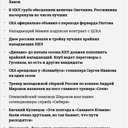
Ханов
В НХЛ грубо обесценили величие Овечкина. Россиянина
вычеркнули из числа лучших
СКА официально объявил о переходе форварда Глотова
Нападающий Мамин подписал контракт с ЦСКА
Двое россиян вошли в тройку лучших крайних
нападающих НХЛ
«Динамо» до начала сезона КХЛ должен пополнить
крайний нападающий. Клуб ведет переговоры с
Гусевым, но есть и другие кандидаты
СКА арендовал у «Коламбуса» голкипера Сергея Иванова
на один сезон
Тренер молодежной сборной России по хоккею Андрей
Миронов назначен на пост главного тренера «Сочи»
Олимпийский чемпион Широков возглавил
селекционную службу «Сибири»
Евгений Кузнецов: «Эти полгода в «Салавате Юлаеве»
были очень крутыми, но так бывает, что пути
расходятся»
Шведский «Ферьестад» расторг контракт с канадцем