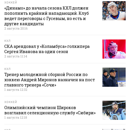
ХОККЕЙ
«Динамо» до начала сезона КХЛ должен
пополнить крайний нападающий. Клуб
ведет переговоры с Гусевым, но есть и
другие кандидаты
2 августа 20:16
КХЛ
СКА арендовал у «Коламбуса» голкипера
Сергея Иванова на один сезон
2 августа 11:14
КХЛ
Тренер молодежной сборной России по
хоккею Андрей Миронов назначен на пост
главного тренера «Сочи»
1 августа 12:32
ХОККЕЙ
Олимпийский чемпион Широков
возглавил селекционную службу «Сибири»
1 августа 12:18