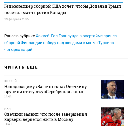
Генменеджер сборной США хочет, чтобы Дональд Трамп
посетил матч против Канады
19 февраля 2025
Ранее в рубрике
Хоккей
:
Гол Гранлунда в овертайме принес
сборной Финляндии победу над шведами в матче Турнира
четырех наций
ЧИТАТЬ ЕЩЕ
ХОККЕЙ
Нападающему «Вашингтона» Овечкину
вручили статуэтку «Серебряная лань»
14:44
НХЛ
Овечкин заявил, что после завершения
карьеры вернется жить в Москву
14:40