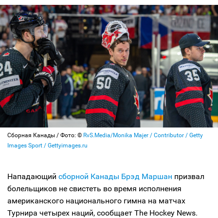
Сборная Канады / Фото: ©
RvS.Media/Monika Majer / Contributor / Getty
Images Sport / Gettyimages.ru
Нападающий
сборной Канады
Брэд Маршан
призвал
болельщиков не свистеть во время исполнения
американского национального гимна на матчах
Турнира четырех наций, сообщает The Hockey News.