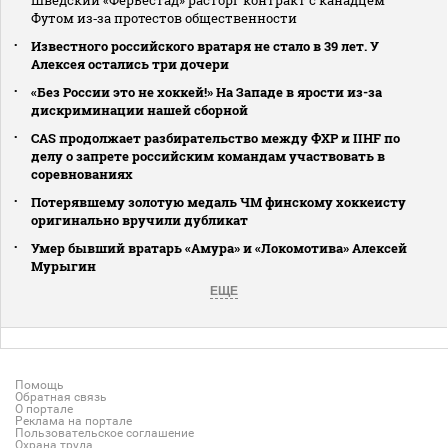
Футом из‑за протестов общественности
Известного российского вратаря не стало в 39 лет. У
Алексея остались три дочери
«Без России это не хоккей!» На Западе в ярости из-за
дискриминации нашей сборной
CAS продолжает разбирательство между ФХР и IIHF по
делу о запрете российским командам участвовать в
соревнованиях
Потерявшему золотую медаль ЧМ финскому хоккеисту
оригинально вручили дубликат
Умер бывший вратарь «Амура» и «Локомотива» Алексей
Мурыгин
ЕЩЕ
Помощь
Обратная связь
О портале
Реклама на портале
Пользовательское соглашение
Охрана труда