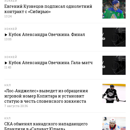
ХОККЕЙ
Евгений Кузнецов подписал однолетний
контракт с «Сибирью»
13:24
ХОККЕЙ
Кубок Александра Овечкина. Финал
13:05
ХОККЕЙ
Кубок Александра Овечкина. Гала-матч
11:45
НХЛ
«Лос‑Анджелес» выведет из обращения
игровой номер Копитара и установит
статую в честь словенского хоккеиста
7 августа 20:36
КХЛ
СКА обменял канадского нападающего
Бландизи в «Салават Юлаев»