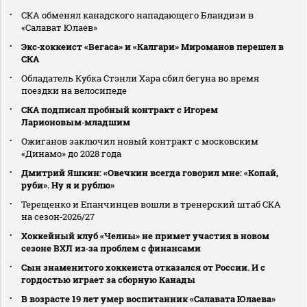
СКА обменял канадского нападающего Бландизи в
«Салават Юлаев»
Экс‑хоккеист «Вегаса» и «Калгари» Мироманов перешел в
СКА
Обладатель Кубка Стэнли Хара сбил бегуна во время
поездки на велосипеде
СКА подписал пробный контракт с Игорем
Ларионовым‑младшим
Ожиганов заключил новый контракт с московским
«Динамо» до 2028 года
Дмитрий Яшкин: «Овечкин всегда говорил мне: «Копай,
руби». Ну я и рублю»
Терещенко и Епанчинцев вошли в тренерский штаб СКА
на сезон‑2026/27
Хоккейный клуб «Челны» не примет участия в новом
сезоне ВХЛ из‑за проблем с финансами
Сын знаменитого хоккеиста отказался от России. И с
гордостью играет за сборную Канады
В возрасте 19 лет умер воспитанник «Салавата Юлаева»