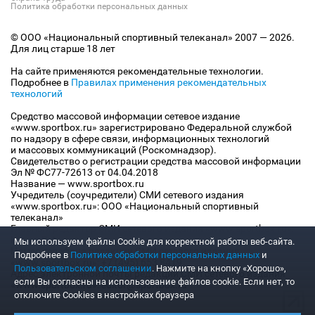
Политика обработки персональных данных
© ООО «Национальный спортивный телеканал» 2007 — 2026.
Для лиц старше 18 лет
На сайте применяются рекомендательные технологии.
Подробнее в
Правилах применения рекомендательных
технологий
Средство массовой информации сетевое издание
«www.sportbox.ru» зарегистрировано Федеральной службой
по надзору в сфере связи, информационных технологий
и массовых коммуникаций (Роскомнадзор).
Свидетельство о регистрации средства массовой информации
Эл № ФС77-72613 от 04.04.2018
Название — www.sportbox.ru
Учредитель (соучредители) СМИ сетевого издания
«www.sportbox.ru»: ООО «Национальный спортивный
телеканал»
Главный редактор СМИ сетевого издания «www.sportbox.ru»:
Конов В.А.
Мы используем файлы Сookie для корректной работы веб-сайта.
Номер телефона редакции СМИ сетевого издания
Подробнее в
Политике обработки персональных данных
и
«www.sportbox.ru»: +7 (495) 653 8419
Пользовательском соглашении
. Нажмите на кнопку «Хорошо»,
Адрес электронной почты редакции СМИ сетевого издания
если Вы согласны на использование файлов cookie. Если нет, то
«www.sportbox.ru»: editor@sportbox.ru
отключите Cookies в настройках браузера