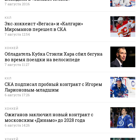
7 августа 20:16
КХЛ
Экс‑хоккеист «Вегаса» и «Калгари»
Мироманов перешел в СКА
7 августа 12:54
ХОККЕЙ
Обладатель Кубка Стэнли Хара сбил бегуна
во время поездки на велосипеде
7 августа 11:27
КХЛ
СКА подписал пробный контракт с Игорем
Ларионовым‑младшим
6 августа 17:26
ХОККЕЙ
Ожиганов заключил новый контракт с
московским «Динамо» до 2028 года
6 августа 14:26
ХОККЕЙ