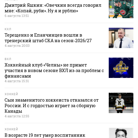
Дмитрий Яшкин: «Овечкин всегда говорил
мне: «Копай, руби». Ну я и рублю»
6 августа 13:51
КХЛ
Терещенко и Епанчинцев вошли в
тренерский штаб СКА на сезон‑2026/27
4 августа 20:03
ВХЛ
Хоккейный клуб «Челны» не примет
участия в новом сезоне ВХЛ из‑за проблем с
финансами
4 августа 15:31
ХОККЕЙ
Сын знаменитого хоккеиста отказался от
России. И с гордостью играет за сборную
Канады
4 августа 12:55
ХОККЕЙ
В возрасте 19 лет умер воспитанник