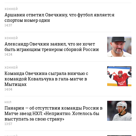
ХОККЕЙ
Аршавин ответил Овечкину, что футбол является
спортом номер один
14:37
ХОККЕЙ
Александр Овечкин заявил, что не хочет
быть играющим тренером сборной России
14:24
ХОККЕЙ
Команда Овечкина сыграла вничью с
командой Ковальчука в гала‑матче в
Мытищах
14:04
НХЛ
Панарин — об отсутствии команды России в
Матче звезд НХЛ: «Неприятно. Хотелось бы
выступать за свою страну»
13:57