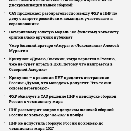
дискриминации нашей сборной
CAS продолжает разбирательство между ФХР и IIHF по
делу о запрете российским командам участвовать в
соревнованиях
Потерявшему золотую медаль ЧМ финскому хоккеисту
оригинально вручили дубликат
Умер бывший вратарь «Амура» и «Локомотива» Алексей
Мурыгин
Крикунов: «Думаю, Овечкин, когда вернется в Россию,
уже не будет играть в КХЛ, потому что наиграется в
Северной Америке»
Крикунов — о решении IIHF продлить отстранение
России: «Думал, что молодежь допустят. Что‑то они
совсем перегибают»
ФХР обжалует в CAS решение IIHF о недопуске сборной
России к чемпионату мира
IIHF рассмотрит вопрос с допуском женской сборной
России по хоккею до ЧМ‑2027 в ноябре
IIHF не допустила сборную России по хоккею до
чемпионата мира‑2027