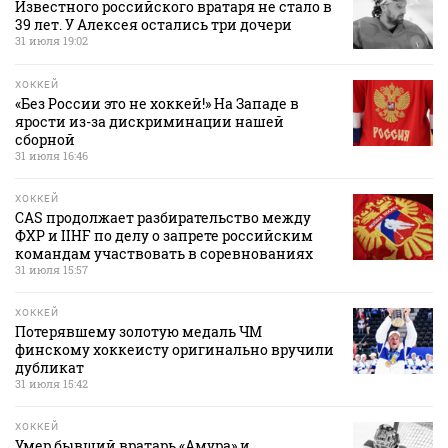
Известного российского вратаря не стало в
39 лет. У Алексея остались три дочери
31 июля 19:02
ХОККЕЙ
«Без России это не хоккей!» На Западе в
ярости из-за дискриминации нашей
сборной
31 июля 16:46
ХОККЕЙ
CAS продолжает разбирательство между
ФХР и IIHF по делу о запрете российским
командам участвовать в соревнованиях
31 июля 15:57
ХОККЕЙ
Потерявшему золотую медаль ЧМ
финскому хоккеисту оригинально вручили
дубликат
31 июля 15:42
ХОККЕЙ
Умер бывший вратарь «Амура» и