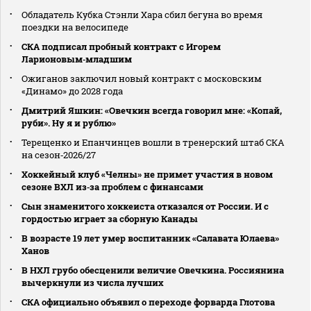
Обладатель Кубка Стэнли Хара сбил бегуна во время
поездки на велосипеде
СКА подписал пробный контракт с Игорем
Ларионовым‑младшим
Ожиганов заключил новый контракт с московским
«Динамо» до 2028 года
Дмитрий Яшкин: «Овечкин всегда говорил мне: «Копай,
руби». Ну я и рублю»
Терещенко и Епанчинцев вошли в тренерский штаб СКА
на сезон‑2026/27
Хоккейный клуб «Челны» не примет участия в новом
сезоне ВХЛ из‑за проблем с финансами
Сын знаменитого хоккеиста отказался от России. И с
гордостью играет за сборную Канады
В возрасте 19 лет умер воспитанник «Салавата Юлаева»
Ханов
В НХЛ грубо обесценили величие Овечкина. Россиянина
вычеркнули из числа лучших
СКА официально объявил о переходе форварда Глотова