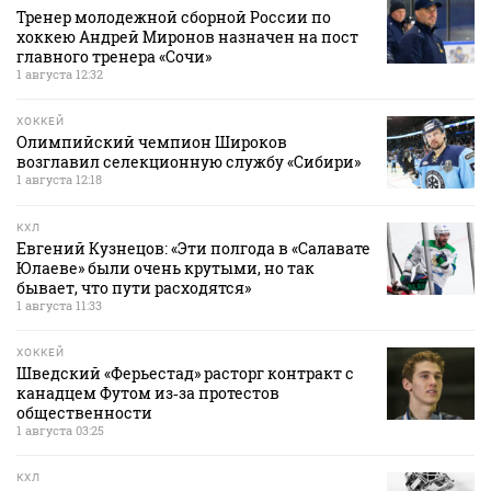
Тренер молодежной сборной России по
хоккею Андрей Миронов назначен на пост
главного тренера «Сочи»
1 августа 12:32
ХОККЕЙ
Олимпийский чемпион Широков
возглавил селекционную службу «Сибири»
1 августа 12:18
КХЛ
Евгений Кузнецов: «Эти полгода в «Салавате
Юлаеве» были очень крутыми, но так
бывает, что пути расходятся»
1 августа 11:33
ХОККЕЙ
Шведский «Ферьестад» расторг контракт с
канадцем Футом из‑за протестов
общественности
1 августа 03:25
КХЛ