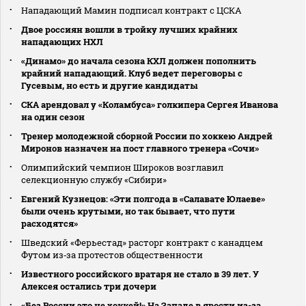
Нападающий Мамин подписал контракт с ЦСКА
Двое россиян вошли в тройку лучших крайних
нападающих НХЛ
«Динамо» до начала сезона КХЛ должен пополнить
крайний нападающий. Клуб ведет переговоры с
Гусевым, но есть и другие кандидаты
СКА арендовал у «Коламбуса» голкипера Сергея Иванова
на один сезон
Тренер молодежной сборной России по хоккею Андрей
Миронов назначен на пост главного тренера «Сочи»
Олимпийский чемпион Широков возглавил
селекционную службу «Сибири»
Евгений Кузнецов: «Эти полгода в «Салавате Юлаеве»
были очень крутыми, но так бывает, что пути
расходятся»
Шведский «Ферьестад» расторг контракт с канадцем
Футом из‑за протестов общественности
Известного российского вратаря не стало в 39 лет. У
Алексея остались три дочери
«Без России это не хоккей!» На Западе в ярости из-за