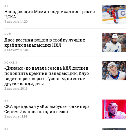
КХЛ
Нападающий Мамин подписал контракт с
ЦСКА
3 августа 14:20
НХЛ
Двое россиян вошли в тройку лучших
крайних нападающих НХЛ
3 августа 07:40
ХОККЕЙ
«Динамо» до начала сезона КХЛ должен
пополнить крайний нападающий. Клуб
ведет переговоры с Гусевым, но есть и
другие кандидаты
2 августа 20:16
КХЛ
СКА арендовал у «Коламбуса» голкипера
Сергея Иванова на один сезон
2 августа 11:14
КХЛ