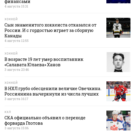
финансами
4 августа 15:31
ХОККЕЙ
Сын знаменитого хоккеиста отказался от
России. И с гордостью играет за сборную
Канады
4 августа 12:55
ХОККЕЙ
В возрасте 19 лет умер воспитанник
«Салавата Юлаева» Ханов
3 августа 23:46
ХОККЕЙ
В НХЛ грубо обесценили величие Овечкина.
Россиянина вычеркнули из числа лучших
3 августа 16:17
КХЛ
СКА официально объявил о переходе
форварда Глотова
3 августа 15:06