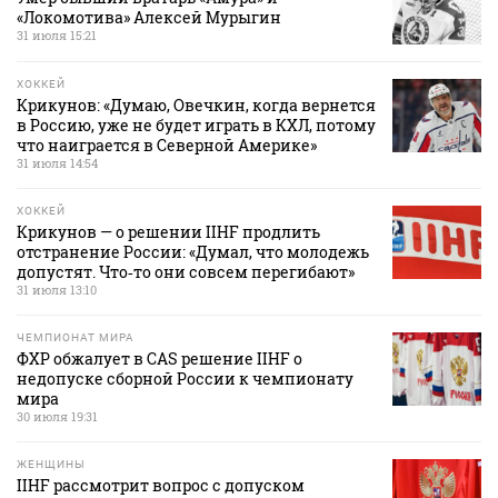
«Локомотива» Алексей Мурыгин
31 июля 15:21
ХОККЕЙ
Крикунов: «Думаю, Овечкин, когда вернется
в Россию, уже не будет играть в КХЛ, потому
что наиграется в Северной Америке»
31 июля 14:54
ХОККЕЙ
Крикунов — о решении IIHF продлить
отстранение России: «Думал, что молодежь
допустят. Что‑то они совсем перегибают»
31 июля 13:10
ЧЕМПИОНАТ МИРА
ФХР обжалует в CAS решение IIHF о
недопуске сборной России к чемпионату
мира
30 июля 19:31
ЖЕНЩИНЫ
IIHF рассмотрит вопрос с допуском