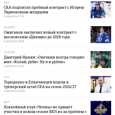
КХЛ
СКА подписал пробный контракт с Игорем
Ларионовым‑младшим
6 августа 17:26
ХОККЕЙ
Ожиганов заключил новый контракт с
московским «Динамо» до 2028 года
6 августа 14:26
ХОККЕЙ
Дмитрий Яшкин: «Овечкин всегда говорил
мне: «Копай, руби». Ну я и рублю»
6 августа 13:51
КХЛ
Терещенко и Епанчинцев вошли в
тренерский штаб СКА на сезон‑2026/27
4 августа 20:03
ВХЛ
Хоккейный клуб «Челны» не примет
участия в новом сезоне ВХЛ из‑за проблем с