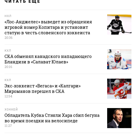
ЧИТАТЬ ЕЩЕ
НХЛ
«Лос‑Анджелес» выведет из обращения
игровой номер Копитара и установит
статую в честь словенского хоккеиста
20:36
КХЛ
СКА обменял канадского нападающего
Бландизи в «Салават Юлаев»
20:16
КХЛ
Экс‑хоккеист «Вегаса» и «Калгари»
Мироманов перешел в СКА
12:54
ХОККЕЙ
Обладатель Кубка Стэнли Хара сбил бегуна
во время поездки на велосипеде
11:27