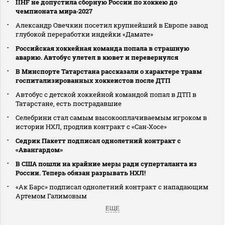
IIHF не допустила сборную России по хоккею до
чемпионата мира‑2027
Александр Овечкин посетил крупнейший в Европе завод
глубокой переработки индейки «Дамате»
Российская хоккейная команда попала в страшную
аварию. Автобус улетел в кювет и перевернулся
В Минспорте Татарстана рассказали о характере травм
госпитализированных хоккеистов после ДТП
Автобус с детской хоккейной командой попал в ДТП в
Татарстане, есть пострадавшие
Селебрини стал самым высокооплачиваемым игроком в
истории НХЛ, продлив контракт с «Сан‑Хосе»
Седрик Пакетт подписал однолетний контракт с
«Авангардом»
В США пошли на крайние меры ради суперталанта из
России. Теперь обязан разрывать НХЛ!
«Ак Барс» подписал однолетний контракт с нападающим
Артемом Галимовым
ЕЩЕ