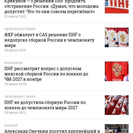
Крикунов — о решении IIHF продлить
отстранение России: «Думал, что молодежь
допустят. Что‑то они совсем перегибают»
31 июля 13:10
ЧЕМПИОНАТ МИРА
ФХР обжалует в CAS решение IIHF о
недопуске сборной России к чемпионату
мира
30 июля 19:31
ЖЕНЩИНЫ
IIHF рассмотрит вопрос с допуском
женской сборной России по хоккею до
ЧМ‑2027 в ноябре
30 июля 18:34
ЧЕМПИОНАТ МИРА
IIHF не допустила сборную России по
хоккею до чемпионата мира‑2027
30 июля 18:12
ХОККЕЙ
Александр Овечкин посетил крупнейший в