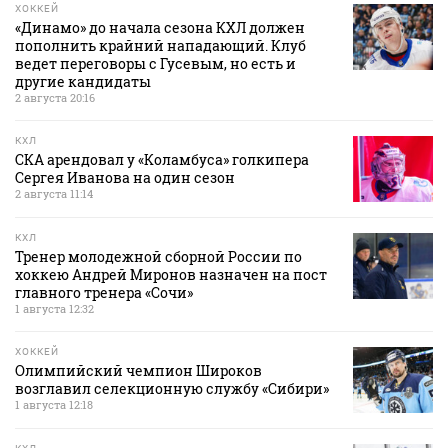
ХОККЕЙ
«Динамо» до начала сезона КХЛ должен
пополнить крайний нападающий. Клуб
ведет переговоры с Гусевым, но есть и
другие кандидаты
2 августа 20:16
КХЛ
СКА арендовал у «Коламбуса» голкипера
Сергея Иванова на один сезон
2 августа 11:14
КХЛ
Тренер молодежной сборной России по
хоккею Андрей Миронов назначен на пост
главного тренера «Сочи»
1 августа 12:32
ХОККЕЙ
Олимпийский чемпион Широков
возглавил селекционную службу «Сибири»
1 августа 12:18