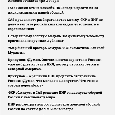
Алексея остались три дочери
«Без России это не хоккей!» На Западе в ярости из-за
дискриминации нашей сборной
CAS продолжает разбирательство между ФХР и IIHF по
делу о запрете российским командам участвовать в
соревнованиях
Потерявшему золотую медаль ЧМ финскому хоккеисту
оригинально вручили дубликат
Умер бывший вратарь «Амура» и «Локомотива» Алексей
Мурыгин
Крикунов: «Думаю, Овечкин, когда вернется в Россию,
уже не будет играть в КХЛ, потому что наиграется в
Северной Америке»
Крикунов — о решении IIHF продлить отстранение
России: «Думал, что молодежь допустят. Что‑то они
совсем перегибают»
ФХР обжалует в CAS решение IIHF о недопуске сборной
России к чемпионату мира
IIHF рассмотрит вопрос с допуском женской сборной
России по хоккею до ЧМ‑2027 в ноябре