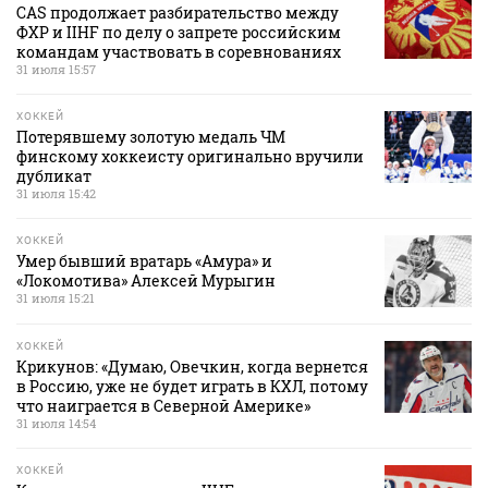
CAS продолжает разбирательство между
ФХР и IIHF по делу о запрете российским
командам участвовать в соревнованиях
31 июля 15:57
ХОККЕЙ
Потерявшему золотую медаль ЧМ
финскому хоккеисту оригинально вручили
дубликат
31 июля 15:42
ХОККЕЙ
Умер бывший вратарь «Амура» и
«Локомотива» Алексей Мурыгин
31 июля 15:21
ХОККЕЙ
Крикунов: «Думаю, Овечкин, когда вернется
в Россию, уже не будет играть в КХЛ, потому
что наиграется в Северной Америке»
31 июля 14:54
ХОККЕЙ