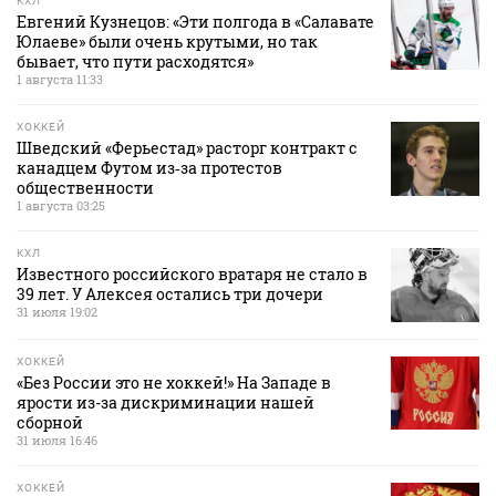
КХЛ
Евгений Кузнецов: «Эти полгода в «Салавате
Юлаеве» были очень крутыми, но так
бывает, что пути расходятся»
1 августа 11:33
ХОККЕЙ
Шведский «Ферьестад» расторг контракт с
канадцем Футом из‑за протестов
общественности
1 августа 03:25
КХЛ
Известного российского вратаря не стало в
39 лет. У Алексея остались три дочери
31 июля 19:02
ХОККЕЙ
«Без России это не хоккей!» На Западе в
ярости из-за дискриминации нашей
сборной
31 июля 16:46
ХОККЕЙ