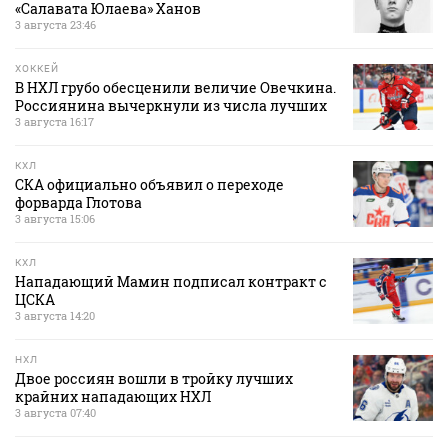
«Салавата Юлаева» Ханов
3 августа 23:46
ХОККЕЙ
В НХЛ грубо обесценили величие Овечкина.
Россиянина вычеркнули из числа лучших
3 августа 16:17
КХЛ
СКА официально объявил о переходе
форварда Глотова
3 августа 15:06
КХЛ
Нападающий Мамин подписал контракт с
ЦСКА
3 августа 14:20
НХЛ
Двое россиян вошли в тройку лучших
крайних нападающих НХЛ
3 августа 07:40