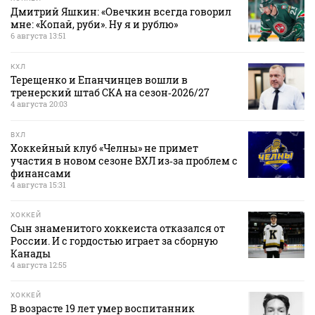
Дмитрий Яшкин: «Овечкин всегда говорил
мне: «Копай, руби». Ну я и рублю»
6 августа 13:51
КХЛ
Терещенко и Епанчинцев вошли в
тренерский штаб СКА на сезон‑2026/27
4 августа 20:03
ВХЛ
Хоккейный клуб «Челны» не примет
участия в новом сезоне ВХЛ из‑за проблем с
финансами
4 августа 15:31
ХОККЕЙ
Сын знаменитого хоккеиста отказался от
России. И с гордостью играет за сборную
Канады
4 августа 12:55
ХОККЕЙ
В возрасте 19 лет умер воспитанник