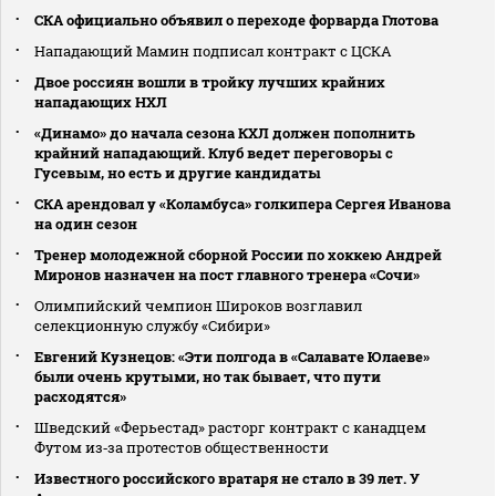
СКА официально объявил о переходе форварда Глотова
Нападающий Мамин подписал контракт с ЦСКА
Двое россиян вошли в тройку лучших крайних
нападающих НХЛ
«Динамо» до начала сезона КХЛ должен пополнить
крайний нападающий. Клуб ведет переговоры с
Гусевым, но есть и другие кандидаты
СКА арендовал у «Коламбуса» голкипера Сергея Иванова
на один сезон
Тренер молодежной сборной России по хоккею Андрей
Миронов назначен на пост главного тренера «Сочи»
Олимпийский чемпион Широков возглавил
селекционную службу «Сибири»
Евгений Кузнецов: «Эти полгода в «Салавате Юлаеве»
были очень крутыми, но так бывает, что пути
расходятся»
Шведский «Ферьестад» расторг контракт с канадцем
Футом из‑за протестов общественности
Известного российского вратаря не стало в 39 лет. У