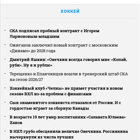
ХОККЕЙ
СКА подписал пробный контракт с Игорем
Ларионовым‑младшим
Ожиганов заключил новый контракт с московским
«Динамо» до 2028 года
Дмитрий Яшкин: «Овечкин всегда говорил мне: «Копай,
руби». Ну я и рублю»
Терещенко и Епанчинцев вошли в тренерский штаб СКА
на сезон‑2026/27
Хоккейный клуб «Челны» не примет участия в новом
сезоне ВХЛ из‑за проблем с финансами
Сын знаменитого хоккеиста отказался от России. И с
гордостью играет за сборную Канады
В возрасте 19 лет умер воспитанник «Салавата Юлаева»
Ханов
В НХЛ грубо обесценили величие Овечкина. Россиянина
вычеркнули из числа лучших