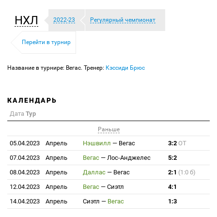
НХЛ
2022-23
Регулярный чемпионат
Перейти в турнир
Название в турнире: Вегас. Тренер:
Кэссиди Брюс
КАЛЕНДАРЬ
Дата
Тур
Раньше
05.04.2023
Апрель
Нэшвилл
—
Вегас
3:2
ОТ
07.04.2023
Апрель
Вегас
—
Лос-Анджелес
5:2
08.04.2023
Апрель
Даллас
—
Вегас
2:1
(1:0 б)
12.04.2023
Апрель
Вегас
—
Сиэтл
4:1
14.04.2023
Апрель
Сиэтл
—
Вегас
1:3