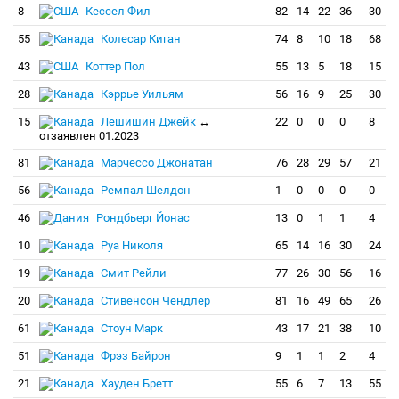
8
Кессел Фил
82
14
22
36
30
55
Колесар Киган
74
8
10
18
68
43
Коттер Пол
55
13
5
18
15
28
Кэррье Уильям
56
16
9
25
30
15
Лешишин Джейк
↔
22
0
0
0
8
отзаявлен 01.2023
81
Марчессо Джонатан
76
28
29
57
21
56
Ремпал Шелдон
1
0
0
0
0
46
Рондбьерг Йонас
13
0
1
1
4
10
Руа Николя
65
14
16
30
24
19
Смит Рейли
77
26
30
56
16
20
Стивенсон Чендлер
81
16
49
65
26
61
Стоун Марк
43
17
21
38
10
51
Фрэз Байрон
9
1
1
2
4
21
Хауден Бретт
55
6
7
13
55