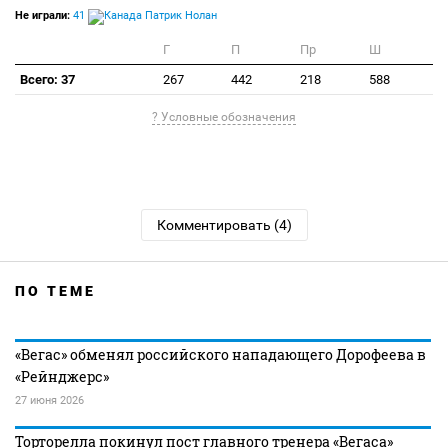
Не играли:
41
Патрик Нолан
Г
П
Пр
Ш
Всего: 37
267
442
218
588
? Условные обозначения
Комментировать (4)
ПО ТЕМЕ
«Вегас» обменял российского нападающего Дорофеева в
«Рейнджерс»
27 июня 2026
Торторелла покинул пост главного тренера «Вегаса»