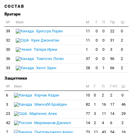
СОСТАВ
Вратари
№
Имя
M
Г
П
Пр
Ш
39
Броссуа Лоран
11
0
0
22
0
32
Куик Джонатан
11
0
0
31
2
30
Патера Иржи
1
0
0
3
0
36
Томпсон Логан
37
0
0
96
2
33
Хилл Эдин
28
0
1
66
2
Защитники
№
Имя
M
Г
П
Г+П
Ш
6
Корчак Кэдан
10
0
2
2
0
3
Макнэбб Брэйден
82
1
16
17
46
23
Мартинес Алек
77
3
11
14
29
42
Мироманов Даниил
14
2
4
6
2
7
Пьетранджело Алекс
73
11
43
54
16