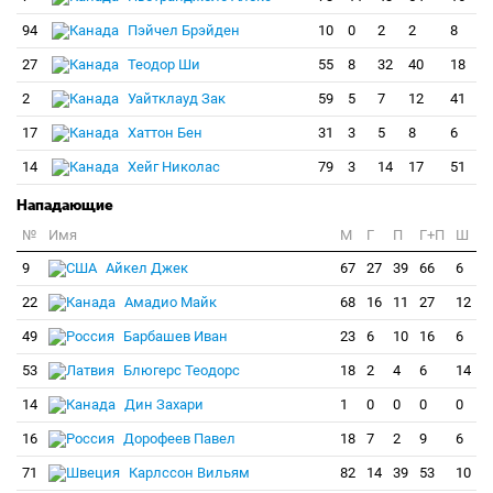
94
Пэйчел Брэйден
10
0
2
2
8
27
Теодор Ши
55
8
32
40
18
2
Уайтклауд Зак
59
5
7
12
41
17
Хаттон Бен
31
3
5
8
6
14
Хейг Николас
79
3
14
17
51
Нападающие
№
Имя
M
Г
П
Г+П
Ш
9
Айкел Джек
67
27
39
66
6
22
Амадио Майк
68
16
11
27
12
49
Барбашев Иван
23
6
10
16
6
53
Блюгерс Теодорс
18
2
4
6
14
14
Дин Захари
1
0
0
0
0
16
Дорофеев Павел
18
7
2
9
6
71
Карлссон Вильям
82
14
39
53
10