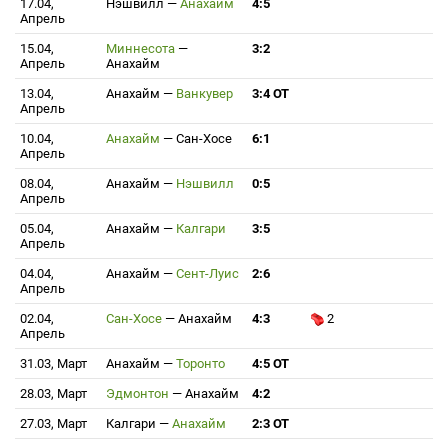
17.04,
Нэшвилл
—
Анахайм
4:5
Апрель
15.04,
Миннесота
—
3:2
Апрель
Анахайм
13.04,
Анахайм
—
Ванкувер
3:4 ОТ
Апрель
10.04,
Анахайм
—
Сан-Хосе
6:1
Апрель
08.04,
Анахайм
—
Нэшвилл
0:5
Апрель
05.04,
Анахайм
—
Калгари
3:5
Апрель
04.04,
Анахайм
—
Сент-Луис
2:6
Апрель
02.04,
Сан-Хосе
—
Анахайм
4:3
2
Апрель
31.03, Март
Анахайм
—
Торонто
4:5 ОТ
28.03, Март
Эдмонтон
—
Анахайм
4:2
27.03, Март
Калгари
—
Анахайм
2:3 ОТ