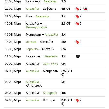
25.03, Март
Ванкувер
—
Анахайм
3:5
23.03, Март
Анахайм
—
Баффало
6:5 ОТ
2
21.03, Март
Юта
—
Анахайм
1:4
2
19.03, Март
Анахайм
—
2:3 ОТ
2
Филадельфия
16.03, Март
Монреаль
—
Анахайм
3:4
14.03, Март
Оттава
—
Анахайм
2:0
2
13.03, Март
Торонто
—
Анахайм
6:4
11.03, Март
Виннипег
—
Анахайм
1:4
09.03, Март
Анахайм
—
Сент-Луис
0:4
07.03, Март
Анахайм
—
Монреаль
6:5 (2:1
б)
05.03, Март
Анахайм
—
5:1
Айлендерс
04.03, Март
Анахайм
—
Колорадо
1:5
02.03, Март
Анахайм
—
Калгари
3:2 (2:1
2
б)