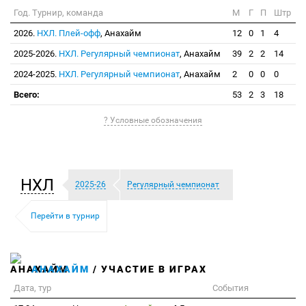
Год. Турнир, команда
М
Г
П
Штр
2026.
НХЛ. Плей-офф
, Анахайм
12
0
1
4
2025-2026.
НХЛ. Регулярный чемпионат
, Анахайм
39
2
2
14
2024-2025.
НХЛ. Регулярный чемпионат
, Анахайм
2
0
0
0
Всего:
53
2
3
18
? Условные обозначения
НХЛ
2025-26
Регулярный чемпионат
Перейти в турнир
АНАХАЙМ
/ УЧАСТИЕ В ИГРАХ
Дата, тур
События