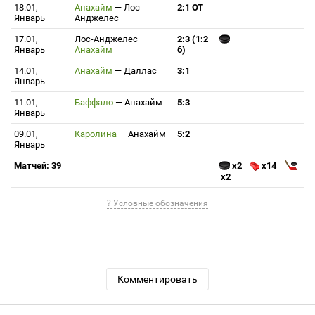
18.01,
Анахайм
—
Лос-
2:1 ОТ
Январь
Анджелес
17.01,
Лос-Анджелес
—
2:3 (1:2
Январь
Анахайм
б)
14.01,
Анахайм
—
Даллас
3:1
Январь
11.01,
Баффало
—
Анахайм
5:3
Январь
09.01,
Каролина
—
Анахайм
5:2
Январь
Матчей: 39
x2
x14
x2
? Условные обозначения
Комментировать