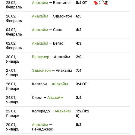
28.02,
Анахайм
—
Виннипег
5:4 ОТ
2
Февраль
26.02,
Анахайм
—
Эдмонтон
6:5
Февраль
04.02,
Анахайм
—
Сиэтл
4:2
Февраль
02.02,
Анахайм
—
Вегас
4:3
Февраль
30.01,
Ванкувер
—
Анахайм
2:0
Январь
27.01,
Эдмонтон
—
Анахайм
7:4
Январь
26.01,
Калгари
—
Анахайм
3:4 ОТ
Январь
24.01,
Сиэтл
—
Анахайм
2:4
Январь
22.01,
Колорадо
—
Анахайм
1:2 (0:2
Январь
б)
20.01,
Анахайм
—
5:3
Январь
Рейнджерс