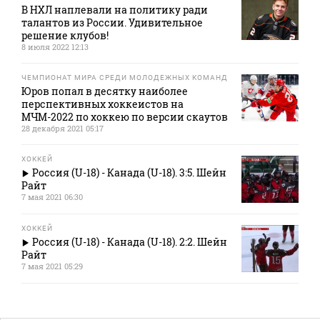
В НХЛ наплевали на политику ради
талантов из России. Удивительное
решение клубов!
8 июля 2022 12:13
ЧЕМПИОНАТ МИРА СРЕДИ МОЛОДЕЖНЫХ КОМАНД
Юров попал в десятку наиболее
перспективных хоккеистов на
МЧМ-2022 по хоккею по версии скаутов
28 декабря 2021 05:17
ХОККЕЙ
Россия (U-18) - Канада (U-18). 3:5. Шейн
Райт
7 мая 2021 06:30
ХОККЕЙ
Россия (U-18) - Канада (U-18). 2:2. Шейн
Райт
7 мая 2021 05:29