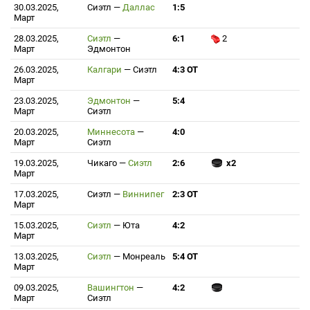
30.03.2025,
Сиэтл
—
Даллас
1:5
Март
28.03.2025,
Сиэтл
—
6:1
2
Март
Эдмонтон
26.03.2025,
Калгари
—
Сиэтл
4:3 ОТ
Март
23.03.2025,
Эдмонтон
—
5:4
Март
Сиэтл
20.03.2025,
Миннесота
—
4:0
Март
Сиэтл
19.03.2025,
Чикаго
—
Сиэтл
2:6
x2
Март
17.03.2025,
Сиэтл
—
Виннипег
2:3 ОТ
Март
15.03.2025,
Сиэтл
—
Юта
4:2
Март
13.03.2025,
Сиэтл
—
Монреаль
5:4 ОТ
Март
09.03.2025,
Вашингтон
—
4:2
Март
Сиэтл