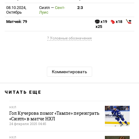
08.10.2024,
Сиэтл
—
Сент-
2:3
Октябрь
Луис
Матчей: 79
x19
x18
x25
? Условные обозначения
Комментировать
ЧИТАТЬ ЕЩЕ
НХЛ
Гол Кучерова помог «Тампе» переиграть
«Сиэтл» в матче НХЛ
24 февраля 2025 04:45
НХЛ