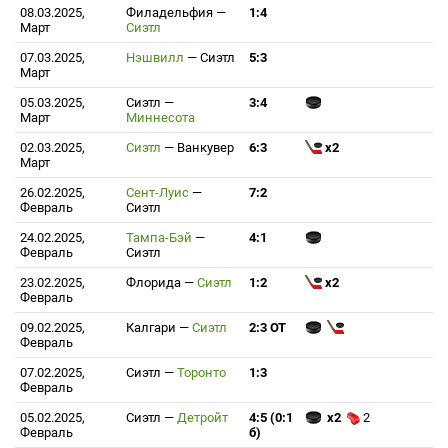
08.03.2025,
Филадельфия
—
1:4
Март
Сиэтл
07.03.2025,
Нэшвилл
—
Сиэтл
5:3
Март
05.03.2025,
Сиэтл
—
3:4
Март
Миннесота
02.03.2025,
Сиэтл
—
Ванкувер
6:3
x2
Март
26.02.2025,
Сент-Луис
—
7:2
Февраль
Сиэтл
24.02.2025,
Тампа-Бэй
—
4:1
Февраль
Сиэтл
23.02.2025,
Флорида
—
Сиэтл
1:2
x2
Февраль
09.02.2025,
Калгари
—
Сиэтл
2:3 ОТ
Февраль
07.02.2025,
Сиэтл
—
Торонто
1:3
Февраль
05.02.2025,
Сиэтл
—
Детройт
4:5 (0:1
x2
2
Февраль
б)