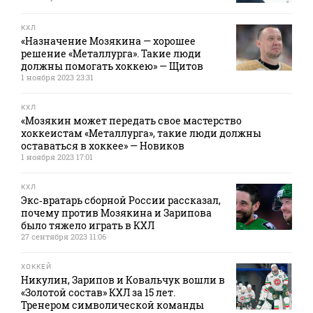
КХЛ
«Назначение Мозякина — хорошее
решение «Металлурга». Такие люди
должны помогать хоккею» — Щитов
1 ноября 2023 23:31
КХЛ
«Мозякин может передать свое мастерство
хоккеистам «Металлурга», такие люди должны
оставаться в хоккее» — Новиков
1 ноября 2023 17:01
КХЛ
Экс‑вратарь сборной России рассказал,
почему против Мозякина и Зарипова
было тяжело играть в КХЛ
27 сентября 2023 11:06
ХОККЕЙ
Никулин, Зарипов и Ковальчук вошли в
«Золотой состав» КХЛ за 15 лет.
Тренером символической команды