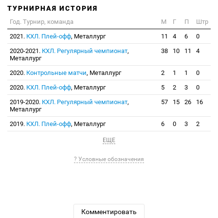
ТУРНИРНАЯ ИСТОРИЯ
Год. Турнир, команда
М
Г
П
Штр
2021.
КХЛ. Плей-офф
, Металлург
11
4
6
0
2020-2021.
КХЛ. Регулярный чемпионат
,
38
10
11
4
Металлург
2020.
Контрольные матчи
, Металлург
2
1
1
0
2020.
КХЛ. Плей-офф
, Металлург
5
2
3
0
2019-2020.
КХЛ. Регулярный чемпионат
,
57
15
26
16
Металлург
2019.
КХЛ. Плей-офф
, Металлург
6
0
3
2
ЕЩЕ
? Условные обозначения
Комментировать