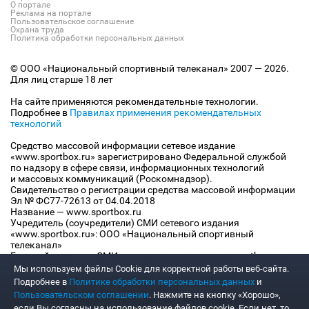
О портале
Реклама на портале
Пользовательское соглашение
Охрана труда
Политика обработки персональных данных
© ООО «Национальный спортивный телеканал» 2007 — 2026.
Для лиц старше 18 лет
На сайте применяются рекомендательные технологии.
Подробнее в
Правилах применения рекомендательных
технологий
Средство массовой информации сетевое издание
«www.sportbox.ru» зарегистрировано Федеральной службой
по надзору в сфере связи, информационных технологий
и массовых коммуникаций (Роскомнадзор).
Свидетельство о регистрации средства массовой информации
Эл № ФС77-72613 от 04.04.2018
Название — www.sportbox.ru
Учредитель (соучредители) СМИ сетевого издания
«www.sportbox.ru»: ООО «Национальный спортивный
телеканал»
Главный редактор СМИ сетевого издания «www.sportbox.ru»:
Конов В.А.
Мы используем файлы Сookie для корректной работы веб-сайта.
Номер телефона редакции СМИ сетевого издания
Подробнее в
Политике обработки персональных данных
и
«www.sportbox.ru»: +7 (495) 653 8419
Пользовательском соглашении
. Нажмите на кнопку «Хорошо»,
Адрес электронной почты редакции СМИ сетевого издания
если Вы согласны на использование файлов cookie. Если нет, то