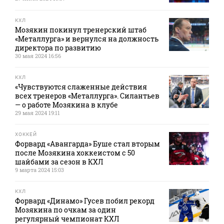
КХЛ
Мозякин покинул тренерский штаб
«Металлурга» и вернулся на должность
директора по развитию
30 мая 2024 16:56
КХЛ
«Чувствуются слаженные действия
всех тренеров «Металлурга». Силантьев
— о работе Мозякина в клубе
29 мая 2024 19:11
ХОККЕЙ
Форвард «Авангарда» Буше стал вторым
после Мозякина хоккеистом с 50
шайбами за сезон в КХЛ
9 марта 2024 15:03
КХЛ
Форвард «Динамо» Гусев побил рекорд
Мозякина по очкам за один
регулярный чемпионат КХЛ