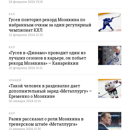
24 февраля 2024 19:18
КХЛ
Гусев повторил рекорд Мозякина по
набранным очкам за один регулярный
чемпионат КХЛ
22 февраля 2024 21:20
КХЛ
«Гусев в «Динамо» проводит один из
лучших сезонов в карьере, он побьет
рекорд Мозякина» — Канарейкин
20 февраля 2024 16:31
ХОККЕЙ
«Такой человек в раздевалке дает
дополнительный заряд «Металлургу» —
Еременко о Мозякине
26 января 2024 16:16
КХЛ
Разин рассказал о роли Мозякина в
тренерском штабе «Металлурга»
10 января 2024 15:35