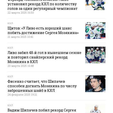
установил рекорд КХЛ по количеству
голов за один регулярный чемпионат
22 марта 2025 16:50
КХЛ
Щитов: «У Ливо есть хороший шанс
побить достижение Сергея Мозякина»
21 марта 2025 10:41
КХЛ
Ливо забил 48‑й гол в нынешнем сезоне
и повторил снайперский рекорд
Мозякина в КХЛ
20 марта 2025 16:48
КХЛ
Фисенко считает, что Шипачев
способен догнать Мозякина по числу
заброшенных шайб в КХЛ
24 февраля 2025 19:21
КХЛ
Вадим Шипачев побил рекорд Сергея