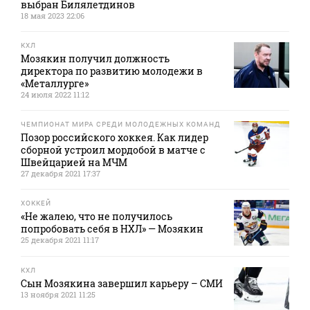
выбран Билялетдинов
18 мая 2023 22:06
КХЛ
Мозякин получил должность
директора по развитию молодежи в
«Металлурге»
24 июля 2022 11:12
ЧЕМПИОНАТ МИРА СРЕДИ МОЛОДЕЖНЫХ КОМАНД
Позор российского хоккея. Как лидер
сборной устроил мордобой в матче с
Швейцарией на МЧМ
27 декабря 2021 17:37
ХОККЕЙ
«Не жалею, что не получилось
попробовать себя в НХЛ» — Мозякин
25 декабря 2021 11:17
КХЛ
Сын Мозякина завершил карьеру – СМИ
13 ноября 2021 11:25