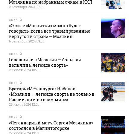
Мозякина по набранным очкам в КХЛ
29 октября 2024 19:16
ХОККЕЙ
«О силе «Магнитки» можно будет
говорить, когда все травмированные
вернутся в строй» — Мозякин
6 сентября 2024 09:31
ХОККЕЙ
Гелашвили: «Мозякин — большая
величина, легенда спорта»
29 июля 2024 10:21
ХОККЕЙ
Вратарь «Металлурга» Набоков:
«Мозякин — легенда спорта не только в
России, но и во всем мире»
28 июля 2024 12:01
ХОККЕЙ
«Легендарный матч Сергея Мозякина»
состоялся в Магнитогорске
27 июля 2024 19:37