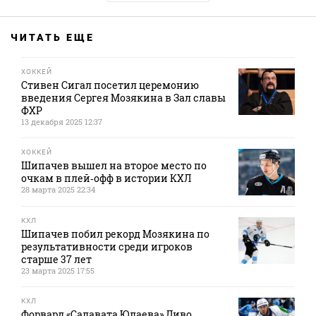
ЧИТАТЬ ЕЩЕ
ХОККЕЙ
Стивен Сигал посетил церемонию
введения Сергея Мозякина в Зал славы
ФХР
13 декабря 2025 12:37
ХОККЕЙ
Шипачев вышел на второе место по
очкам в плей‑офф в истории КХЛ
28 марта 2025 22:34
КХЛ
Шипачев побил рекорд Мозякина по
результативности среди игроков
старше 37 лет
23 марта 2025 17:55
КХЛ
Форвард «Салавата Юлаева» Ливо