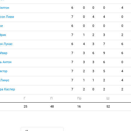
Милтон
6
0
0
0
4
сон Лиам
7
0
4
4
0
ке
6
0
0
0
0
Эрик
7
1
2
3
2
он Лукас
6
4
3
7
6
 Ивар
7
3
6
9
6
ь Антон
7
3
3
6
0
иктор
7
2
3
5
4
 Линус
7
1
1
2
4
ра Каспер
7
2
0
2
2
Г
П
Пр
Ш
25
48
16
52