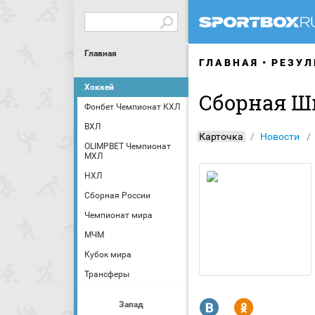
Главная
ГЛАВНАЯ
РЕЗУЛ
Хоккей
Сборная Ш
Фонбет Чемпионат КХЛ
ВХЛ
Карточка
Новости
OLIMPBET Чемпионат
МХЛ
НХЛ
Сборная России
Чемпионат мира
МЧМ
Кубок мира
Трансферы
R
Y
Запад