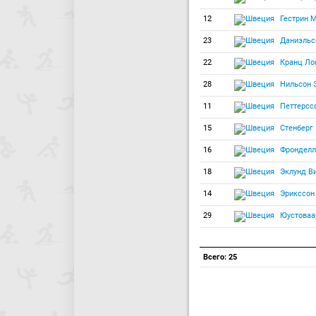
12
Гестрин 
23
Даниэльс
22
Кранц Ло
28
Нильсон 
11
Петтерсс
15
Стенберг
16
Фронделл
18
Эклунд В
14
Эрикссон
29
Юустоваа
Всего: 25