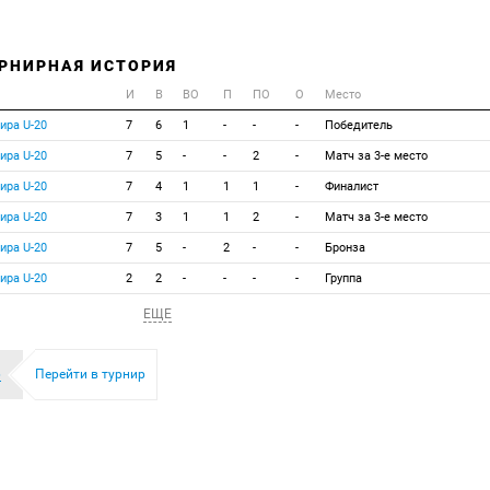
УРНИРНАЯ ИСТОРИЯ
И
В
ВО
П
ПО
О
Место
ира U-20
7
6
1
-
-
-
Победитель
ира U-20
7
5
-
-
2
-
Матч за 3-е место
ира U-20
7
4
1
1
1
-
Финалист
ира U-20
7
3
1
1
2
-
Матч за 3-е место
ира U-20
7
5
-
2
-
-
Бронза
ира U-20
2
2
-
-
-
-
Группа
ЕЩЕ
6
Перейти в турнир