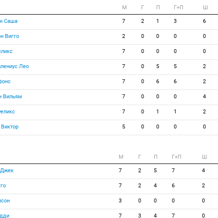
M
Г
П
Г+П
Ш
н Саша
7
2
1
3
6
н Вигго
2
0
0
0
0
еликс
7
0
0
0
0
лениус Лео
7
0
5
5
2
фонс
7
0
6
6
2
н Вильям
7
0
0
0
4
Феликс
7
0
1
1
2
 Виктор
5
0
0
0
0
M
Г
П
Г+П
Ш
 Джек
7
2
5
7
4
го
7
2
4
6
2
лсон
3
0
0
0
0
Эдди
7
3
4
7
0