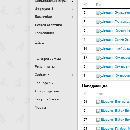
Олимпийские игры
№
Имя
Формула-1
5
Бумедьен
Баскетбол
7
Густафссо
Легкая атлетика
8
Карелл Ф
Трансляции
4
Салин Вал
Еще...
20
Фрей Аль
19
Хоканссо
Телепрограмма
Результаты
3
Эрквист 
События
9
Юханссон
Трансферы
Нападающие
Дни рождения
№
Имя
Спорт и бизнес
26
Берглунд
Форум
21
Бьёрк Виг
27
Бьёрк Ви
25
Генборг 