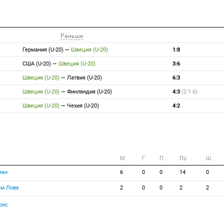
Раньше
Германия (U-20)
—
Швеция (U-20)
1:8
США (U-20)
—
Швеция (U-20)
3:6
Швеция (U-20)
—
Латвия (U-20)
6:3
Швеция (U-20)
—
Финляндия (U-20)
4:3
(2:1 б)
Швеция (U-20)
—
Чехия (U-20)
4:2
M
Г
П
Пр
Ш
ман
6
0
0
14
0
ам Лове
2
0
0
2
2
онс