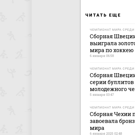
ЧИТАТЬ ЕЩЕ
ЧЕМПИОНАТ МИРА СРЕД
Сборная Швеции
выиграла золот
мира по хоккею
6 января 06:58
ЧЕМПИОНАТ МИРА СРЕД
Сборная Швеци
серии буллитов
молодежного че
5 января 03:47
ЧЕМПИОНАТ МИРА СРЕД
Сборная Чехии 
завоевала брон
мира
6 января 2025 02:48