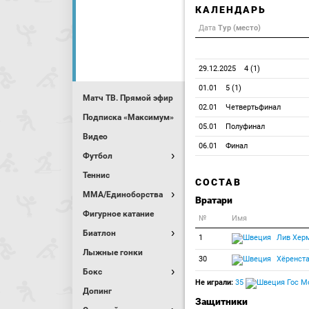
КАЛЕНДАРЬ
Дата
Тур (место)
29.12.2025
4 (1)
01.01
5 (1)
Матч ТВ. Прямой эфир
02.01
Четвертьфинал
Подписка «Максимум»
05.01
Полуфинал
Видео
06.01
Финал
Футбол
Теннис
СОСТАВ
MMA/Единоборства
Вратари
Фигурное катание
№
Имя
Биатлон
1
Лив Хер
Лыжные гонки
30
Хёренст
Бокс
Не играли:
35
Гос М
Допинг
Защитники