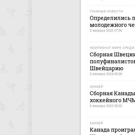
ГЛАВНЫЕ НОВОСТИ
Определились 
молодежного ч
3 января 2025 07:06
ЧЕМПИОНАТ МИРА СРЕД
Сборная Швеции
полуфиналисто
Швейцарию
3 января 2024 00:28
ХОККЕЙ
Сборная Канады
хоккейного МЧМ
6 января 2023 06:20
ХОККЕЙ
Канада проиграл