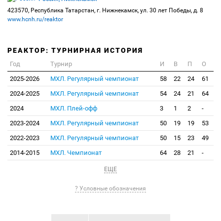
423570, Республика Татарстан, г. Нижнекамск, ул. 30 лет Победы, д. 8
www.hcnh.ru/reaktor
РЕАКТОР: ТУРНИРНАЯ ИСТОРИЯ
Год
Турнир
И
В
П
О
2025-2026
МХЛ. Регулярный чемпионат
58
22
24
61
2024-2025
МХЛ. Регулярный чемпионат
54
24
21
64
2024
МХЛ. Плей-офф
3
1
2
-
2023-2024
МХЛ. Регулярный чемпионат
50
19
19
53
2022-2023
МХЛ. Регулярный чемпионат
50
15
23
49
2014-2015
МХЛ. Чемпионат
64
28
21
-
ЕЩЕ
? Условные обозначения