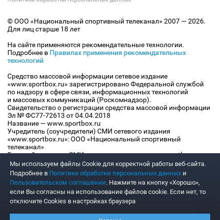
© ООО «Национальный спортивный телеканал» 2007 — 2026.
Для лиц старше 18 лет
На сайте применяются рекомендательные технологии.
Подробнее в
Правилах применения рекомендательных
технологий
Средство массовой информации сетевое издание
«www.sportbox.ru» зарегистрировано Федеральной службой
по надзору в сфере связи, информационных технологий
и массовых коммуникаций (Роскомнадзор).
Свидетельство о регистрации средства массовой информации
Эл № ФС77-72613 от 04.04.2018
Название — www.sportbox.ru
Учредитель (соучредители) СМИ сетевого издания
«www.sportbox.ru»: ООО «Национальный спортивный
телеканал»
Главный редактор СМИ сетевого издания «www.sportbox.ru»:
Конов В.А.
Мы используем файлы Сookie для корректной работы веб-сайта.
Номер телефона редакции СМИ сетевого издания
Подробнее в
Политике обработки персональных данных
и
«www.sportbox.ru»: +7 (495) 653 8419
Пользовательском соглашении
. Нажмите на кнопку «Хорошо»,
Адрес электронной почты редакции СМИ сетевого издания
если Вы согласны на использование файлов cookie. Если нет, то
«www.sportbox.ru»: editor@sportbox.ru
отключите Cookies в настройках браузера