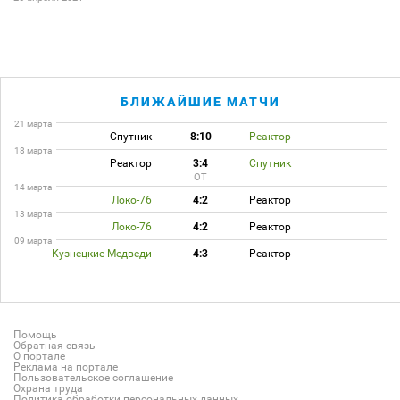
БЛИЖАЙШИЕ МАТЧИ
21 марта
Спутник
8:10
Реактор
18 марта
Реактор
3:4
Спутник
ОТ
14 марта
Локо-76
4:2
Реактор
13 марта
Локо-76
4:2
Реактор
09 марта
Кузнецкие Медведи
4:3
Реактор
Помощь
Обратная связь
О портале
Реклама на портале
Пользовательское соглашение
Охрана труда
Политика обработки персональных данных