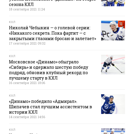
сезона КХЛ
18 сентября 2021 11:24
КХЛ
Николай Чебыкин — о голевой серии:
«Никакого секрета. Пока фартит — с
закрытыми глазами бросаю и залетает»
17 сентября 2021 09:32
КХЛ
Московское «Динамо» обыграло
«Сибирь» и одержало шестую победу
подряд, обновив клубный рекорд по
лучшему старту в КХЛ
16 сентября 2021 18:06
КХЛ
«Динамо» победило «Адмирал».
Шипачев стал лучшим ассистентом в
истории КХЛ
14 сентября 2021 14:56
КХЛ