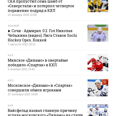
СКА пропустил семь шайб от
«Северстали» и потерпел четвертое
поражение подряд в КХЛ
16 января 2025 21:58
ХОККЕЙ
Сочи - Адмирал. 0:2. Гол Николая
Чебыкина (видео). Лига Ставок Sochi
Hockey Open. Хоккей
7 августа 2023 20:12
КХЛ
Минское «Динамо» в овертайме
победило «Спартак» в КХЛ
6 ноября 2021 19:43
КХЛ
Московское «Динамо» и «Спартак»
совершили обмен игроками
27 октября 2021 18:08
КХЛ
Вайсфельд назвал главную причину
успеха московского «Динамо» на старте