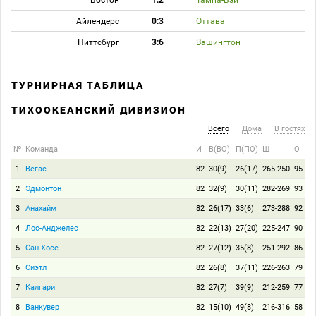
Бостон
1:2
Тампа-Бэй
Айлендерс
0:3
Оттава
Питтсбург
3:6
Вашингтон
ТУРНИРНАЯ ТАБЛИЦА
ТИХООКЕАНСКИЙ ДИВИЗИОН
Всего
Дома
В гостях
№
Команда
И
В(ВО)
П(ПО)
Ш
О
1
Вегас
82
30(9)
26(17)
265-250
95
2
Эдмонтон
82
32(9)
30(11)
282-269
93
3
Анахайм
82
26(17)
33(6)
273-288
92
4
Лос-Анджелес
82
22(13)
27(20)
225-247
90
5
Сан-Хосе
82
27(12)
35(8)
251-292
86
6
Сиэтл
82
26(8)
37(11)
226-263
79
7
Калгари
82
27(7)
39(9)
212-259
77
8
Ванкувер
82
15(10)
49(8)
216-316
58