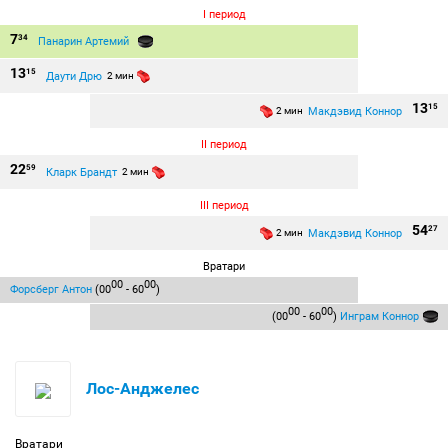
I период
7
34
Панарин Артемий
13
15
Даути Дрю
2 мин
13
15
Макдэвид Коннор
2 мин
II период
22
59
Кларк Брандт
2 мин
III период
54
27
Макдэвид Коннор
2 мин
Вратари
00
00
Форсберг Антон
(00
- 60
)
00
00
(00
- 60
)
Инграм Коннор
Лос-Анджелес
Вратари