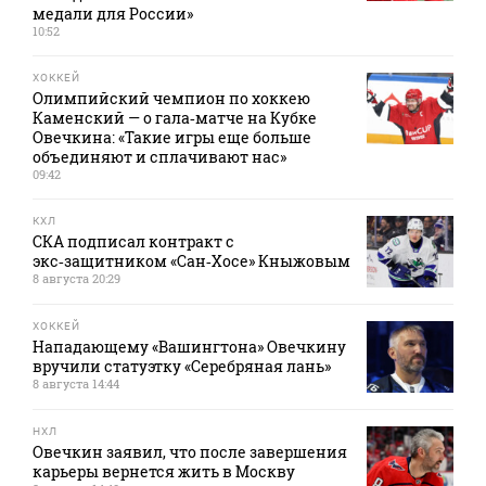
медали для России»
10:52
ХОККЕЙ
Олимпийский чемпион по хоккею
Каменский — о гала‑матче на Кубке
Овечкина: «Такие игры еще больше
объединяют и сплачивают нас»
09:42
КХЛ
СКА подписал контракт с
экс‑защитником «Сан‑Хосе» Кныжовым
8 августа 20:29
ХОККЕЙ
Нападающему «Вашингтона» Овечкину
вручили статуэтку «Серебряная лань»
8 августа 14:44
НХЛ
Овечкин заявил, что после завершения
карьеры вернется жить в Москву