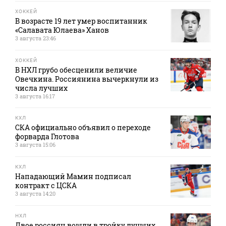
ХОККЕЙ
В возрасте 19 лет умер воспитанник
«Салавата Юлаева» Ханов
3 августа 23:46
ХОККЕЙ
В НХЛ грубо обесценили величие
Овечкина. Россиянина вычеркнули из
числа лучших
3 августа 16:17
КХЛ
СКА официально объявил о переходе
форварда Глотова
3 августа 15:06
КХЛ
Нападающий Мамин подписал
контракт с ЦСКА
3 августа 14:20
НХЛ
Двое россиян вошли в тройку лучших