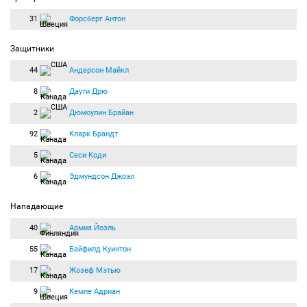
31
Форсберг Антон
Защитники
44
Андерсон Майкл
8
Даути Дрю
2
Дюмоулин Брайан
92
Кларк Брандт
5
Сеси Коди
6
Эдмундсон Джоэл
Нападающие
40
Армиа Йоэль
55
Байфилд Куинтон
17
Жозеф Мэтью
9
Кемпе Адриан