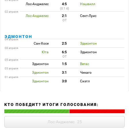
Лос-Анджелес
4:5
Нэшвилл
(0:1 б)
02 апреля
Лос-Анджелес
2:1
Сент-Луис
ОТ
ЭДМОНТОН
09 апреля
Сан-Хосе
2:5
Эдмонтон
08 апреля
Юта
6:5
Эдмонтон
ОТ
05 апреля
Эдмонтон
1:5
Вегас
03 апреля
Эдмонтон
3:1
Чикаго
01 апреля
Эдмонтон
3:0
Сиэтл
КТО ПОБЕДИТ? ИТОГИ ГОЛОСОВАНИЯ:
Лос-Анджелес
25