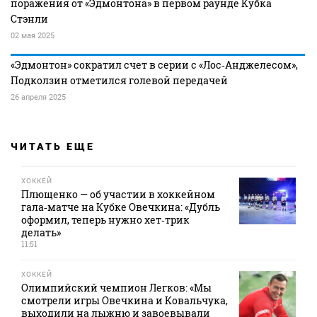
поражения от «Эдмонтона» в первом раунде Кубка
Стэнли
02 мая 2025
«Эдмонтон» сократил счет в серии с «Лос‑Анджелесом»,
Подколзин отметился голевой передачей
26 апреля 2025
ЧИТАТЬ ЕЩЕ
ХОККЕЙ
Плющенко — об участии в хоккейном
гала‑матче на Кубке Овечкина: «Дубль
оформил, теперь нужно хет‑трик
делать»
11:51
ХОККЕЙ
Олимпийский чемпион Легков: «Мы
смотрели игры Овечкина и Ковальчука,
выходили на лыжню и завоевывали