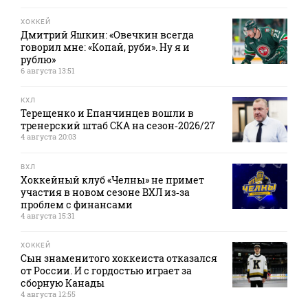
ХОККЕЙ
Дмитрий Яшкин: «Овечкин всегда
говорил мне: «Копай, руби». Ну я и
рублю»
6 августа 13:51
КХЛ
Терещенко и Епанчинцев вошли в
тренерский штаб СКА на сезон‑2026/27
4 августа 20:03
ВХЛ
Хоккейный клуб «Челны» не примет
участия в новом сезоне ВХЛ из‑за
проблем с финансами
4 августа 15:31
ХОККЕЙ
Сын знаменитого хоккеиста отказался
от России. И с гордостью играет за
сборную Канады
4 августа 12:55