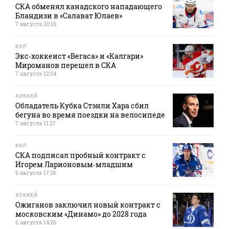
СКА обменял канадского нападающего
Бландизи в «Салават Юлаев»
7 августа 20:16
КХЛ
Экс‑хоккеист «Вегаса» и «Калгари»
Мироманов перешел в СКА
7 августа 12:54
ХОККЕЙ
Обладатель Кубка Стэнли Хара сбил
бегуна во время поездки на велосипеде
7 августа 11:27
КХЛ
СКА подписал пробный контракт с
Игорем Ларионовым‑младшим
6 августа 17:26
ХОККЕЙ
Ожиганов заключил новый контракт с
московским «Динамо» до 2028 года
6 августа 14:26