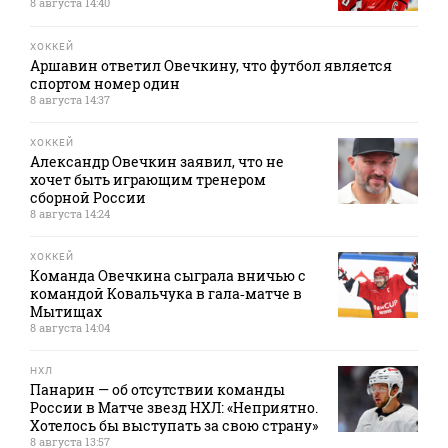
8 августа 14:40
ХОККЕЙ
Аршавин ответил Овечкину, что футбол является
спортом номер один
8 августа 14:37
ХОККЕЙ
Александр Овечкин заявил, что не
хочет быть играющим тренером
сборной России
8 августа 14:24
ХОККЕЙ
Команда Овечкина сыграла вничью с
командой Ковальчука в гала‑матче в
Мытищах
8 августа 14:04
НХЛ
Панарин — об отсутствии команды
России в Матче звезд НХЛ: «Неприятно.
Хотелось бы выступать за свою страну»
8 августа 13:57