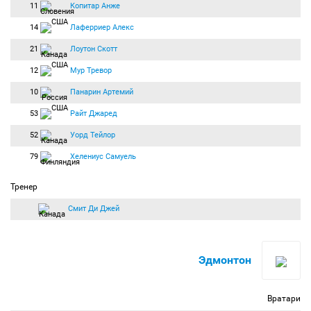
11
Копитар Анже
14
Лаферриер Алекс
21
Лоутон Скотт
12
Мур Тревор
10
Панарин Артемий
53
Райт Джаред
52
Уорд Тейлор
79
Хелениус Самуель
Тренер
Смит Ди Джей
Эдмонтон
Вратари