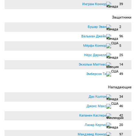
Инграм Коннор
39
Защитники
Бушар Эван
2
Вальман Джейк
96
Мёрфи Коннор
5
Нёрс Дарнелл
25
Экхольм Маттиас
14
Эмберсон Ти
49
Нападающие
Дах Колтон
34
Джонс Макс
46
Капанен Каспери
42
Лазар Кертис
20
Макдэвид Коннор
97