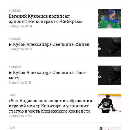
ХОККЕЙ
Евгений Кузнецов подписал
однолетний контракт с «Сибирью»
8 августа 13:24
ХОККЕЙ
Кубок Александра Овечкина. Финал
8 августа 13:05
ХОККЕЙ
Кубок Александра Овечкина. Гала-
матч
8 августа 11:45
НХЛ
«Лос‑Анджелес» выведет из обращения
игровой номер Копитара и установит
статую в честь словенского хоккеиста
7 августа 20:36
КХЛ