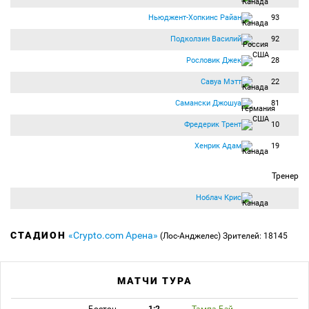
Ньюджент-Хопкинс Райан
93
Подколзин Василий
92
Рословик Джек
28
Савуа Мэтт
22
Самански Джошуа
81
Фредерик Трент
10
Хенрик Адам
19
Тренер
Ноблач Крис
СТАДИОН
«Crypto.com Арена»
(Лос-Анджелес)
Зрителей: 18145
МАТЧИ ТУРА