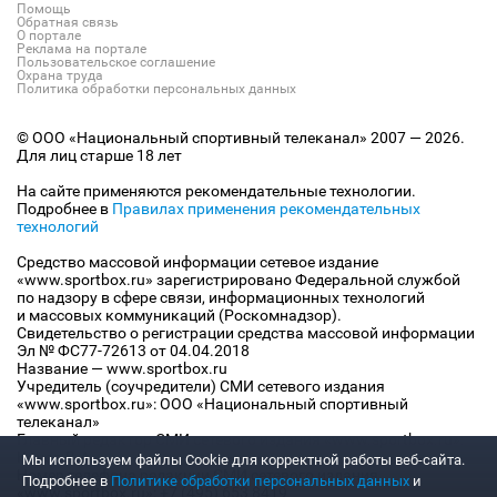
Помощь
Обратная связь
О портале
Реклама на портале
Пользовательское соглашение
Охрана труда
Политика обработки персональных данных
© ООО «Национальный спортивный телеканал» 2007 — 2026.
Для лиц старше 18 лет
На сайте применяются рекомендательные технологии.
Подробнее в
Правилах применения рекомендательных
технологий
Средство массовой информации сетевое издание
«www.sportbox.ru» зарегистрировано Федеральной службой
по надзору в сфере связи, информационных технологий
и массовых коммуникаций (Роскомнадзор).
Свидетельство о регистрации средства массовой информации
Эл № ФС77-72613 от 04.04.2018
Название — www.sportbox.ru
Учредитель (соучредители) СМИ сетевого издания
«www.sportbox.ru»: ООО «Национальный спортивный
телеканал»
Главный редактор СМИ сетевого издания «www.sportbox.ru»:
Конов В.А.
Мы используем файлы Сookie для корректной работы веб-сайта.
Номер телефона редакции СМИ сетевого издания
Подробнее в
Политике обработки персональных данных
и
«www.sportbox.ru»: +7 (495) 653 8419