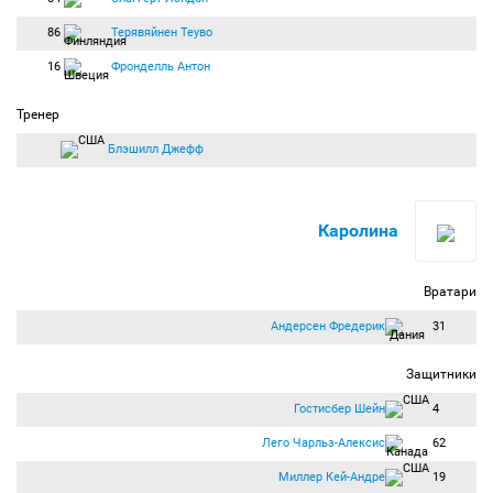
86
Терявяйнен Теуво
16
Фронделль Антон
Тренер
Блэшилл Джефф
Каролина
Вратари
Андерсен Фредерик
31
Защитники
Гостисбер Шейн
4
Лего Чарльз-Алексис
62
Миллер Кей-Андре
19