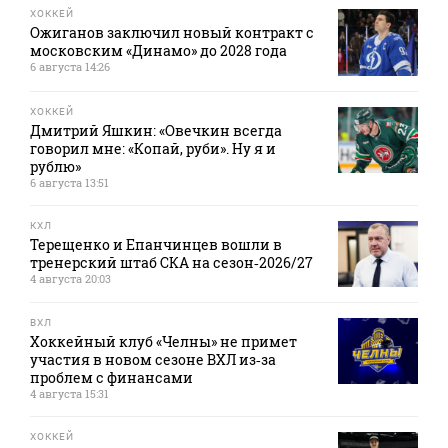
ХОККЕЙ
Ожиганов заключил новый контракт с
московским «Динамо» до 2028 года
6 августа 14:26
ХОККЕЙ
Дмитрий Яшкин: «Овечкин всегда
говорил мне: «Копай, руби». Ну я и
рублю»
6 августа 13:51
КХЛ
Терещенко и Епанчинцев вошли в
тренерский штаб СКА на сезон‑2026/27
4 августа 20:03
ВХЛ
Хоккейный клуб «Челны» не примет
участия в новом сезоне ВХЛ из‑за
проблем с финансами
4 августа 15:31
ХОККЕЙ