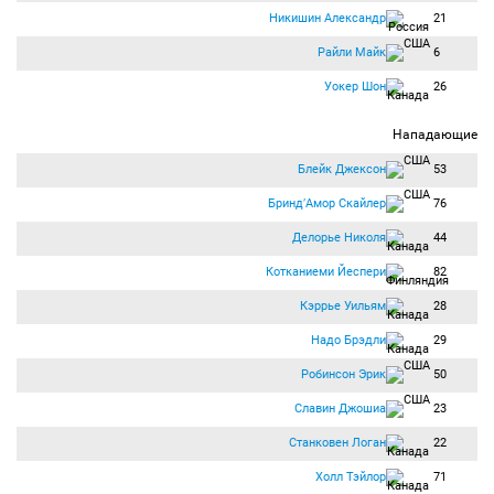
Никишин Александр
21
Райли Майк
6
Уокер Шон
26
Нападающие
Блейк Джексон
53
Бринд′Амор Скайлер
76
Делорье Николя
44
Котканиеми Йеспери
82
Кэррье Уильям
28
Надо Брэдли
29
Робинсон Эрик
50
Славин Джошиа
23
Станковен Логан
22
Холл Тэйлор
71