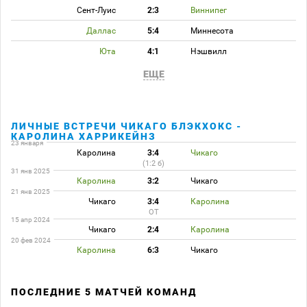
Сент-Луис
2:3
Виннипег
Даллас
5:4
Миннесота
Юта
4:1
Нэшвилл
ЕЩЕ
ЛИЧНЫЕ ВСТРЕЧИ ЧИКАГО БЛЭКХОКС -
КАРОЛИНА ХАРРИКЕЙНЗ
23 января
Каролина
3:4
Чикаго
(1:2 б)
31 янв 2025
Каролина
3:2
Чикаго
21 янв 2025
Чикаго
3:4
Каролина
ОТ
15 апр 2024
Чикаго
2:4
Каролина
20 фев 2024
Каролина
6:3
Чикаго
ПОСЛЕДНИЕ 5 МАТЧЕЙ КОМАНД