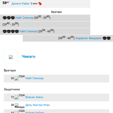
58
47
Донато Райан
2 мин
Вратари
00
45
Найт Спенсер
(00
- 29
)
45
50
(29
- 29
)
50
00
Найт Спенсер
(29
- 60
)
00
00
(00
- 60
)
Андерсен Фредерик
Чикаго
Вратари
30
Найт Спенсер
Защитники
72
Власик Алекс
38
Дель Мастро Итан
44
Кайзер Уайатт