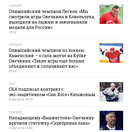
ХОККЕЙ
Олимпийский чемпион Легков: «Мы
смотрели игры Овечкина и Ковальчука,
выходили на лыжню и завоевывали
медали для России»
10:52
ХОККЕЙ
Олимпийский чемпион по хоккею
Каменский — о гала‑матче на Кубке
Овечкина: «Такие игры еще больше
объединяют и сплачивают нас»
09:42
КХЛ
СКА подписал контракт с
экс‑защитником «Сан‑Хосе» Кныжовым
8 августа 20:29
ХОККЕЙ
Нападающему «Вашингтона» Овечкину
вручили статуэтку «Серебряная лань»
8 августа 14:44