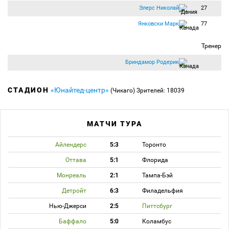
Элерс Николай
27
Янковски Марк
77
Тренер
Бриндамор Родерик
СТАДИОН
«Юнайтед-центр»
(Чикаго)
Зрителей: 18039
МАТЧИ ТУРА
Айлендерс
5:3
Торонто
Оттава
5:1
Флорида
Монреаль
2:1
Тампа-Бэй
Детройт
6:3
Филадельфия
Нью-Джерси
2:5
Питтсбург
Баффало
5:0
Коламбус