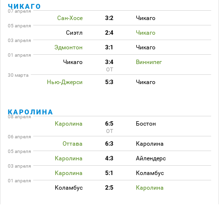
ЧИКАГО
07 апреля
Сан-Хосе
3:2
Чикаго
05 апреля
Сиэтл
2:4
Чикаго
03 апреля
Эдмонтон
3:1
Чикаго
01 апреля
Чикаго
3:4
Виннипег
ОТ
30 марта
Нью-Джерси
5:3
Чикаго
КАРОЛИНА
08 апреля
Каролина
6:5
Бостон
ОТ
06 апреля
Оттава
6:3
Каролина
05 апреля
Каролина
4:3
Айлендерс
03 апреля
Каролина
5:1
Коламбус
01 апреля
Коламбус
2:5
Каролина