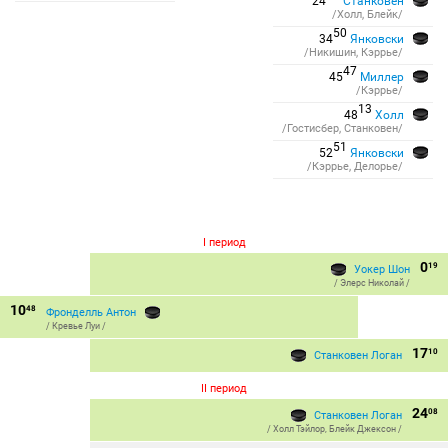
24
Станковен
/Холл, Блейк/
50
34
Янковски
/Никишин, Кэррье/
47
45
Миллер
/Кэррье/
13
48
Холл
/Гостисбер, Станковен/
51
52
Янковски
/Кэррье, Делорье/
I период
0
19
Уокер Шон
/
Элерс Николай
/
10
48
Фронделль Антон
/
Кревье Луи
/
17
10
Станковен Логан
II период
24
08
Станковен Логан
/
Холл Тэйлор
,
Блейк Джексон
/