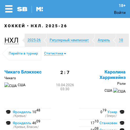
Войти
ХОККЕЙ
НХЛ. 2025-26
НХЛ
2025-26
Регулярный чемпионат
Апрель
10
Перейти в турнир
Статистика
Чикаго Блэкхокс
Каролина
2 : 7
Харрикейнз
Чикаго
Роли
США
10.04.2026
03:30
США
48
19
Фронделль
10
0
Уокер
/Кревье/
/Элерс/
09
10
Фронделль
46
17
Станковен
/Кревье, Власик/
08