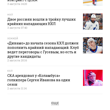
3 августа 14:20
НХЛ
Двое россиян вошли в тройку лучших
крайних нападающих НХЛ
3 августа 07:40
ХОККЕЙ
«Динамо» до начала сезона КХЛ должен
пополнить крайний нападающий. Клуб
ведет переговоры с Гусевым, но есть и
другие кандидаты
2 августа 20:16
КХЛ
СКА арендовал у «Коламбуса»
голкипера Сергея Иванова на один
сезон
2 августа 11:14
ЕЩЕ