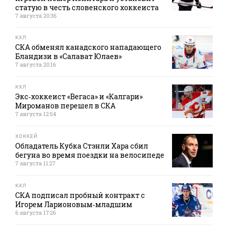
статую в честь словенского хоккеиста
7 августа 20:36
КХЛ
СКА обменял канадского нападающего
Бландизи в «Салават Юлаев»
7 августа 20:16
КХЛ
Экс‑хоккеист «Вегаса» и «Калгари»
Мироманов перешел в СКА
7 августа 12:54
ХОККЕЙ
Обладатель Кубка Стэнли Хара сбил
бегуна во время поездки на велосипеде
7 августа 11:27
КХЛ
СКА подписал пробный контракт с
Игорем Ларионовым‑младшим
6 августа 17:26