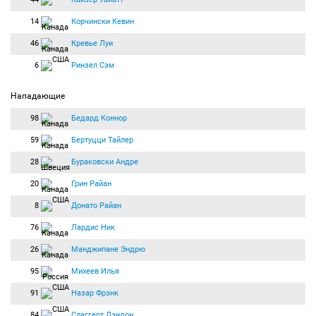
14
Корчински Кевин
46
Кревье Луи
6
Ринзел Сэм
Нападающие
98
Бедард Коннор
59
Бертуцци Тайлер
28
Бураковски Андре
20
Грин Райан
8
Донато Райан
76
Лардис Ник
26
Манджипане Эндрю
95
Михеев Илья
91
Назар Фрэнк
84
Слаггерт Лэндон