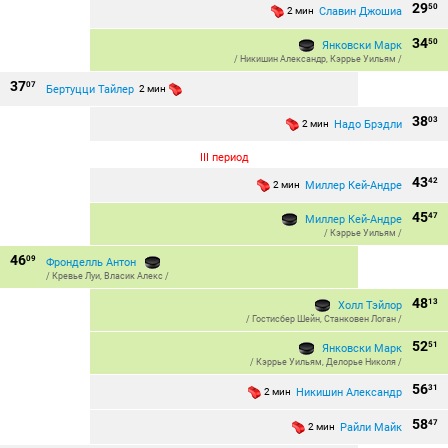
29
50
Славин Джошиа
2 мин
34
50
Янковски Марк
/
Никишин Александр
,
Кэррье Уильям
/
37
07
Бертуцци Тайлер
2 мин
38
03
Надо Брэдли
2 мин
III период
43
42
Миллер Кей-Андре
2 мин
45
47
Миллер Кей-Андре
/
Кэррье Уильям
/
46
09
Фронделль Антон
/
Кревье Луи
,
Власик Алекс
/
48
13
Холл Тэйлор
/
Гостисбер Шейн
,
Станковен Логан
/
52
51
Янковски Марк
/
Кэррье Уильям
,
Делорье Николя
/
56
31
Никишин Александр
2 мин
58
47
Райли Майк
2 мин