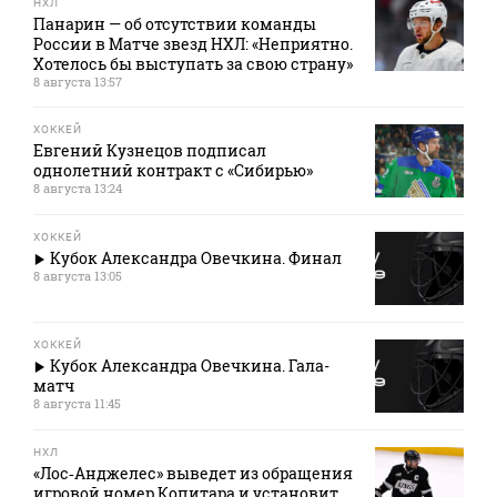
НХЛ
Панарин — об отсутствии команды
России в Матче звезд НХЛ: «Неприятно.
Хотелось бы выступать за свою страну»
8 августа 13:57
ХОККЕЙ
Евгений Кузнецов подписал
однолетний контракт с «Сибирью»
8 августа 13:24
ХОККЕЙ
Кубок Александра Овечкина. Финал
8 августа 13:05
ХОККЕЙ
Кубок Александра Овечкина. Гала-
матч
8 августа 11:45
НХЛ
«Лос‑Анджелес» выведет из обращения
игровой номер Копитара и установит