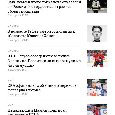
Сын знаменитого хоккеиста отказался
от России. И с гордостью играет за
сборную Канады
4 августа 12:55
ХОККЕЙ
В возрасте 19 лет умер воспитанник
«Салавата Юлаева» Ханов
3 августа 23:46
ХОККЕЙ
В НХЛ грубо обесценили величие
Овечкина. Россиянина вычеркнули из
числа лучших
3 августа 16:17
КХЛ
СКА официально объявил о переходе
форварда Глотова
3 августа 15:06
КХЛ
Нападающий Мамин подписал
контракт с ЦСКА