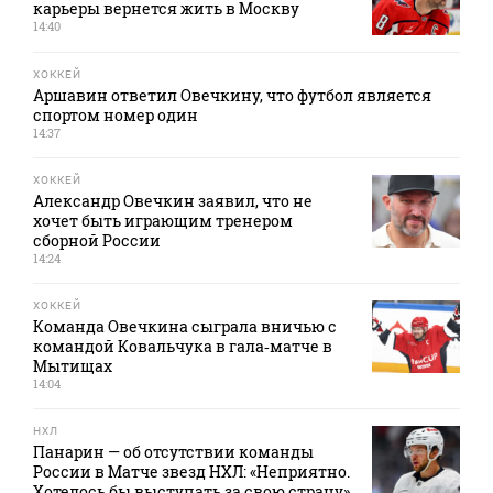
карьеры вернется жить в Москву
14:40
ХОККЕЙ
Аршавин ответил Овечкину, что футбол является
спортом номер один
14:37
ХОККЕЙ
Александр Овечкин заявил, что не
хочет быть играющим тренером
сборной России
14:24
ХОККЕЙ
Команда Овечкина сыграла вничью с
командой Ковальчука в гала‑матче в
Мытищах
14:04
НХЛ
Панарин — об отсутствии команды
России в Матче звезд НХЛ: «Неприятно.
Хотелось бы выступать за свою страну»