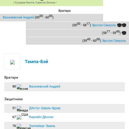
/
Кучеров Никита
,
Сирелли Энтони
/
Вратари
00
00
Василевский Андрей
(00
- 60
)
00
17
(00
- 58
)
Эрссон Самуэль
17
45
(58
- 59
)
45
00
(59
- 60
)
Эрссон Самуэль
Тампа-Бэй
Вратари
88
Василевский Андрей
Защитники
51
Д'Астус Шарль-Эдуар
67
Карлайл Деклэн
78
Лиллеберг Эмиль