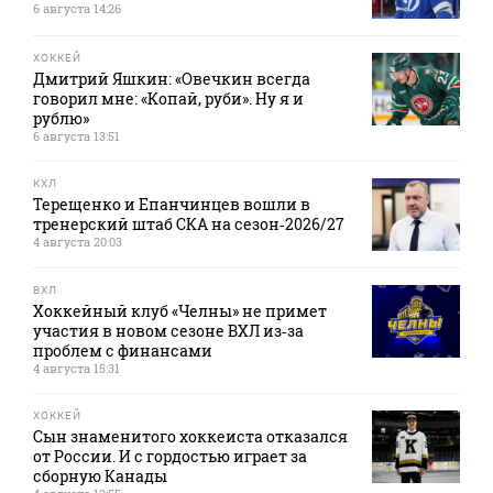
6 августа 14:26
ХОККЕЙ
Дмитрий Яшкин: «Овечкин всегда
говорил мне: «Копай, руби». Ну я и
рублю»
6 августа 13:51
КХЛ
Терещенко и Епанчинцев вошли в
тренерский штаб СКА на сезон‑2026/27
4 августа 20:03
ВХЛ
Хоккейный клуб «Челны» не примет
участия в новом сезоне ВХЛ из‑за
проблем с финансами
4 августа 15:31
ХОККЕЙ
Сын знаменитого хоккеиста отказался
от России. И с гордостью играет за
сборную Канады