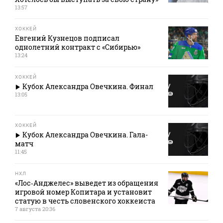
13:57
ХОККЕЙ
Евгений Кузнецов подписал
однолетний контракт с «Сибирью»
13:24
ХОККЕЙ
Кубок Александра Овечкина. Финал
13:05
ХОККЕЙ
Кубок Александра Овечкина. Гала-
матч
11:45
НХЛ
«Лос‑Анджелес» выведет из обращения
игровой номер Копитара и установит
статую в честь словенского хоккеиста
7 августа 20:36