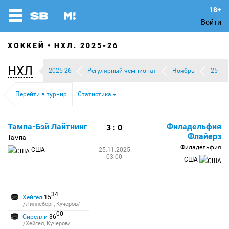
Войти
ХОККЕЙ
НХЛ. 2025-26
НХЛ
2025-26
Регулярный чемпионат
Ноябрь
25
Перейти в турнир
Статистика
Тампа-Бэй Лайтнинг
Филадельфия
3 : 0
Флайерз
Тампа
Филадельфия
США
25.11.2025
03:00
США
34
Хейгел
15
/Лиллеберг, Кучеров/
00
Сирелли
36
/Хейгел, Кучеров/