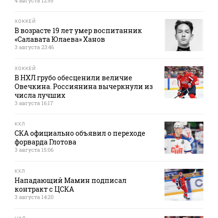
4 августа 12:55
ХОККЕЙ
В возрасте 19 лет умер воспитанник
«Салавата Юлаева» Ханов
3 августа 23:46
ХОККЕЙ
В НХЛ грубо обесценили величие
Овечкина. Россиянина вычеркнули из
числа лучших
3 августа 16:17
КХЛ
СКА официально объявил о переходе
форварда Глотова
3 августа 15:06
КХЛ
Нападающий Мамин подписал
контракт с ЦСКА
3 августа 14:20