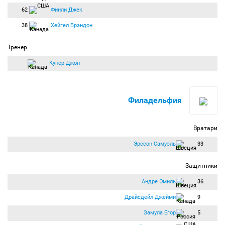
62
Финли Джек
38
Хейгел Брэндон
Тренер
Купер Джон
Филадельфия
Вратари
Эрссон Самуэль
33
Защитники
Андре Эмиль
36
Драйсдейл Джейми
9
Замула Егор
5