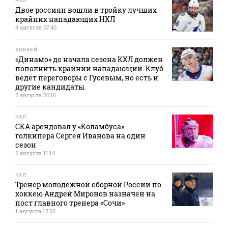
НХЛ
Двое россиян вошли в тройку лучших
крайних нападающих НХЛ
3 августа 07:40
ХОККЕЙ
«Динамо» до начала сезона КХЛ должен
пополнить крайний нападающий. Клуб
ведет переговоры с Гусевым, но есть и
другие кандидаты
2 августа 20:16
КХЛ
СКА арендовал у «Коламбуса»
голкипера Сергея Иванова на один
сезон
2 августа 11:14
КХЛ
Тренер молодежной сборной России по
хоккею Андрей Миронов назначен на
пост главного тренера «Сочи»
1 августа 12:32