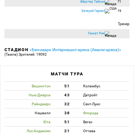
Фёрстер Тайсон
71
Хетеуэй Гарнет
19
Тренер
Токкет Рик
СТАДИОН
«Бенчмарк Интернешнл-арена (Амали-арена)»
(Тампа)
Зрителей: 19092
МАТЧИ ТУРА
Вашингтон
5:1
Коламбус
Нью-Джерси
4:3
Детройт
Рейнджерс
3:2
Сент-Луис
Нэшвилл
3:8
Флорида
Юта
5:1
Вегас
Лос-Анджелес
2:1
Оттава