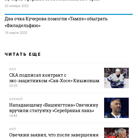
25 ноября 2025
Два очка Кучерова помогли «Тампе» обыграть
«Филадельфию»
18 марта 2025
ЧИТАТЬ ЕЩЕ
КХЛ
СКА подписал контракт с
экс‑защитником «Сан‑Хосе» Кныжовым
20:29
ХОККЕЙ
Нападающему «Вашингтона» Овечкину
вручили статуэтку «Серебряная лань»
14:44
НХЛ
Овечкин заявил, что после завершения