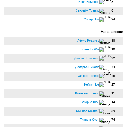
Йорк Кэмерон
8
Санхейм Трэвис
6
Силер Ник
24
Нападающие
Аболс Родриго
18
Бринк Бобби
10
Дворак Кристиан
22
Делорье Николя
44
Зеграс Тревор
46
Кейтс Ноа
27
Конекны Трэвис
11
Кутюрье Шон
14
Мичков Матвей
39
Типпетт Оуэн
74