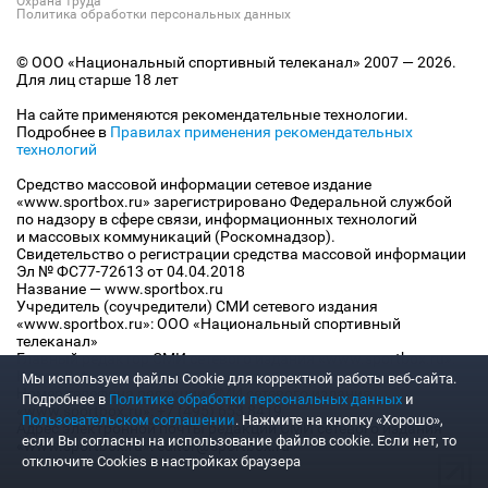
Охрана труда
Политика обработки персональных данных
© ООО «Национальный спортивный телеканал» 2007 — 2026.
Для лиц старше 18 лет
На сайте применяются рекомендательные технологии.
Подробнее в
Правилах применения рекомендательных
технологий
Средство массовой информации сетевое издание
«www.sportbox.ru» зарегистрировано Федеральной службой
по надзору в сфере связи, информационных технологий
и массовых коммуникаций (Роскомнадзор).
Свидетельство о регистрации средства массовой информации
Эл № ФС77-72613 от 04.04.2018
Название — www.sportbox.ru
Учредитель (соучредители) СМИ сетевого издания
«www.sportbox.ru»: ООО «Национальный спортивный
телеканал»
Главный редактор СМИ сетевого издания «www.sportbox.ru»:
Конов В.А.
Мы используем файлы Сookie для корректной работы веб-сайта.
Номер телефона редакции СМИ сетевого издания
Подробнее в
Политике обработки персональных данных
и
«www.sportbox.ru»: +7 (495) 653 8419
Пользовательском соглашении
. Нажмите на кнопку «Хорошо»,
Адрес электронной почты редакции СМИ сетевого издания
если Вы согласны на использование файлов cookie. Если нет, то
«www.sportbox.ru»: editor@sportbox.ru
отключите Cookies в настройках браузера