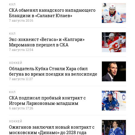
КХЛ
СКА обменял канадского нападающего
Бландизи в «Салават Юлаев»
7 августа 20:16
КХЛ
Экс‑хоккеист «Вегаса» и «Калгари»
Мироманов перешел в СКА
7 августа 12:54
ХОККЕЙ
Обладатель Кубка Стэнли Хара сбил
бегуна во время поездки на велосипеде
7 августа 11:27
КХЛ
СКА подписал пробный контракт с
Игорем Ларионовым‑младшим
6 августа 17:26
ХОККЕЙ
Ожиганов заключил новый контракт с
московским «Динамо» до 2028 года