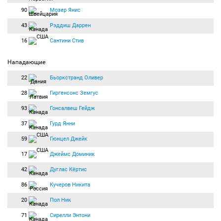
90
Мозер Янис
43
Рэддиш Даррен
16
Сантини Стив
Нападающие
22
Бьоркстранд Оливер
28
Гиргенсонс Земгус
93
Гонсалвеш Гейдж
37
Гурд Янни
59
Гюнцел Джейк
17
Джеймс Доминик
42
Дуглас Кёртис
86
Кучеров Никита
20
Пол Ник
71
Сирелли Энтони