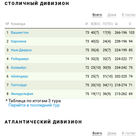
СТОЛИЧНЫЙ ДИВИЗИОН
Всего
Дома
В гостях
№
Команда
И
В(ВО)
П(ПО)
Ш
О
1
Вашингтон
73
40(7)
17(9)
266-196
103
2
Каролина
73
40(5)
24(4)
238-196
94
3
Нью-Джерси
75
35(4)
29(7)
224-199
85
4
Рейнджерс
74
32(3)
32(7)
224-222
77
5
Коламбус
72
23(10)
30(9)
234-242
75
6
Айлендерс
73
25(7)
31(10)
202-225
74
7
Питтсбург
75
20(10)
34(11)
218-274
71
8
Филадельфия
75
19(11)
36(9)
215-262
69
* Таблица по итогам 3 тура
Перейти в последний тур
АТЛАНТИЧЕСКИЙ ДИВИЗИОН
Всего
Дома
В гостях