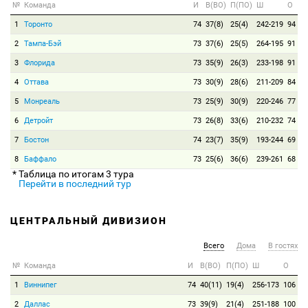
№
Команда
И
В(ВО)
П(ПО)
Ш
О
1
Торонто
74
37(8)
25(4)
242-219
94
2
Тампа-Бэй
73
37(6)
25(5)
264-195
91
3
Флорида
73
35(9)
26(3)
233-198
91
4
Оттава
73
30(9)
28(6)
211-209
84
5
Монреаль
73
25(9)
30(9)
220-246
77
6
Детройт
73
26(8)
33(6)
210-232
74
7
Бостон
74
23(7)
35(9)
193-244
69
8
Баффало
73
25(6)
36(6)
239-261
68
* Таблица по итогам 3 тура
Перейти в последний тур
ЦЕНТРАЛЬНЫЙ ДИВИЗИОН
Всего
Дома
В гостях
№
Команда
И
В(ВО)
П(ПО)
Ш
О
1
Виннипег
74
40(11)
19(4)
256-173
106
2
Даллас
73
39(9)
21(4)
251-188
100