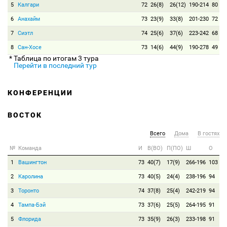
5
Калгари
72
26(8)
26(12)
190-214
80
6
Анахайм
73
23(9)
33(8)
201-230
72
7
Сиэтл
74
25(6)
37(6)
223-242
68
8
Сан-Хосе
73
14(6)
44(9)
190-278
49
* Таблица по итогам 3 тура
Перейти в последний тур
КОНФЕРЕНЦИИ
ВОСТОК
Всего
Дома
В гостях
№
Команда
И
В(ВО)
П(ПО)
Ш
О
1
Вашингтон
73
40(7)
17(9)
266-196
103
2
Каролина
73
40(5)
24(4)
238-196
94
3
Торонто
74
37(8)
25(4)
242-219
94
4
Тампа-Бэй
73
37(6)
25(5)
264-195
91
5
Флорида
73
35(9)
26(3)
233-198
91