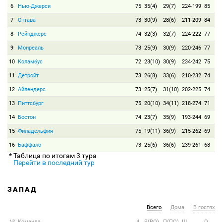
6
Нью-Джерси
75
35(4)
29(7)
224-199
85
7
Оттава
73
30(9)
28(6)
211-209
84
8
Рейнджерс
74
32(3)
32(7)
224-222
77
9
Монреаль
73
25(9)
30(9)
220-246
77
10
Коламбус
72
23(10)
30(9)
234-242
75
11
Детройт
73
26(8)
33(6)
210-232
74
12
Айлендерс
73
25(7)
31(10)
202-225
74
13
Питтсбург
75
20(10)
34(11)
218-274
71
14
Бостон
74
23(7)
35(9)
193-244
69
15
Филадельфия
75
19(11)
36(9)
215-262
69
16
Баффало
73
25(6)
36(6)
239-261
68
* Таблица по итогам 3 тура
Перейти в последний тур
ЗАПАД
Всего
Дома
В гостях
№
Команда
И
В(ВО)
П(ПО)
Ш
О