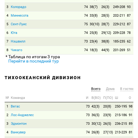
3
Колорадо
74
38(7)
26(3)
249-208
93
4
Миннесота
74
33(8)
28(5)
202-211
87
5
Сент-Луис
75
30(10)
28(7)
229-212
87
6
Юта
74
25(8)
29(12)
209-228
78
7
Нэшвилл
73
23(4)
38(8)
185-235
62
8
Чикаго
74
18(3)
44(9)
201-269
51
* Таблица по итогам 3 тура
Перейти в последний тур
ТИХООКЕАНСКИЙ ДИВИЗИОН
Всего
Дома
В гостях
№
Команда
И
В(ВО)
П(ПО)
Ш
О
1
Вегас
73
42(3)
20(8)
250-195
98
2
Лос-Анджелес
73
36(5)
23(9)
215-186
91
3
Эдмонтон
73
30(12)
26(5)
236-215
89
4
Ванкувер
74
26(8)
27(13)
213-229
81