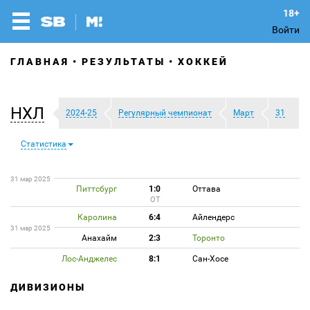
Войти
ГЛАВНАЯ
РЕЗУЛЬТАТЫ
ХОККЕЙ
НХЛ
2024-25
Регулярный чемпионат
Март
31
Статистика
31 мар 2025
Питтсбург
1:0
Оттава
ОТ
Каролина
6:4
Айлендерс
31 мар 2025
Анахайм
2:3
Торонто
Лос-Анджелес
8:1
Сан-Хосе
ДИВИЗИОНЫ