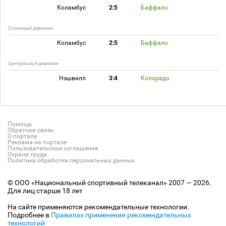
Коламбус
2:5
Баффало
Столичный дивизион
Коламбус
2:5
Баффало
Центральный дивизион
Нэшвилл
3:4
Колорадо
Помощь
Обратная связь
О портале
Реклама на портале
Пользовательское соглашение
Охрана труда
Политика обработки персональных данных
© ООО «Национальный спортивный телеканал» 2007 — 2026.
Для лиц старше 18 лет
На сайте применяются рекомендательные технологии.
Подробнее в
Правилах применения рекомендательных
технологий