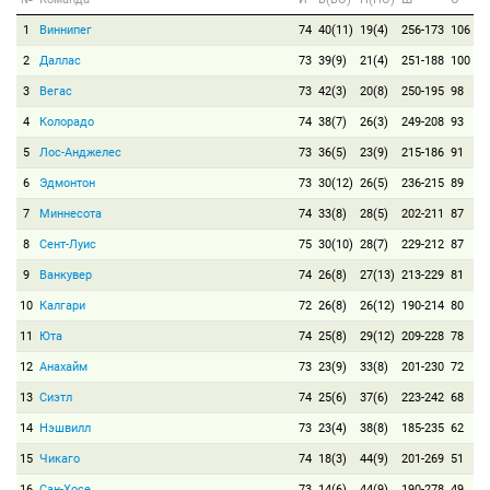
1
Виннипег
74
40(11)
19(4)
256-173
106
2
Даллас
73
39(9)
21(4)
251-188
100
3
Вегас
73
42(3)
20(8)
250-195
98
4
Колорадо
74
38(7)
26(3)
249-208
93
5
Лос-Анджелес
73
36(5)
23(9)
215-186
91
6
Эдмонтон
73
30(12)
26(5)
236-215
89
7
Миннесота
74
33(8)
28(5)
202-211
87
8
Сент-Луис
75
30(10)
28(7)
229-212
87
9
Ванкувер
74
26(8)
27(13)
213-229
81
10
Калгари
72
26(8)
26(12)
190-214
80
11
Юта
74
25(8)
29(12)
209-228
78
12
Анахайм
73
23(9)
33(8)
201-230
72
13
Сиэтл
74
25(6)
37(6)
223-242
68
14
Нэшвилл
73
23(4)
38(8)
185-235
62
15
Чикаго
74
18(3)
44(9)
201-269
51
16
Сан-Хосе
73
14(6)
44(9)
190-278
49