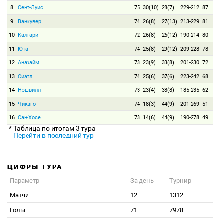
8
Сент-Луис
75
30(10)
28(7)
229-212
87
9
Ванкувер
74
26(8)
27(13)
213-229
81
10
Калгари
72
26(8)
26(12)
190-214
80
11
Юта
74
25(8)
29(12)
209-228
78
12
Анахайм
73
23(9)
33(8)
201-230
72
13
Сиэтл
74
25(6)
37(6)
223-242
68
14
Нэшвилл
73
23(4)
38(8)
185-235
62
15
Чикаго
74
18(3)
44(9)
201-269
51
16
Сан-Хосе
73
14(6)
44(9)
190-278
49
* Таблица по итогам 3 тура
Перейти в последний тур
ЦИФРЫ ТУРА
Параметр
За день
Турнир
Матчи
12
1312
Голы
71
7978