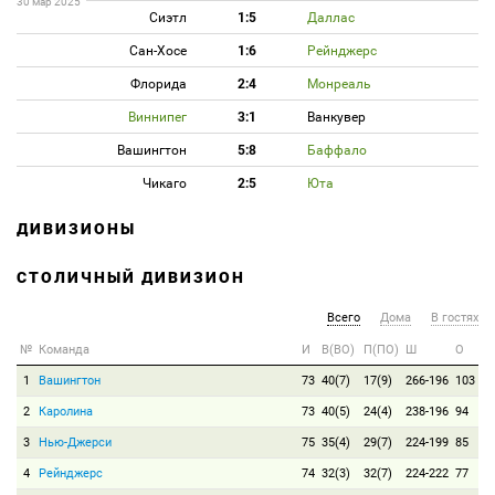
30 мар 2025
Сиэтл
1:5
Даллас
Сан-Хосе
1:6
Рейнджерс
Флорида
2:4
Монреаль
Виннипег
3:1
Ванкувер
Вашингтон
5:8
Баффало
Чикаго
2:5
Юта
ДИВИЗИОНЫ
СТОЛИЧНЫЙ ДИВИЗИОН
Всего
Дома
В гостях
№
Команда
И
В(ВО)
П(ПО)
Ш
О
1
Вашингтон
73
40(7)
17(9)
266-196
103
2
Каролина
73
40(5)
24(4)
238-196
94
3
Нью-Джерси
75
35(4)
29(7)
224-199
85
4
Рейнджерс
74
32(3)
32(7)
224-222
77