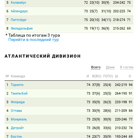
5
Коламбус
72
23(10)
30(9)
234-242
75
6
Айлендерс
73
25(7)
31(10)
202-225
74
7
Питтсбург
75
20(10)
34(11)
218-274
71
8
Филадельфия
75
19(11)
36(9)
215-262
69
* Таблица по итогам 3 тура
Перейти в последний тур
АТЛАНТИЧЕСКИЙ ДИВИЗИОН
Всего
Дома
В гостях
№
Команда
И
В(ВО)
П(ПО)
Ш
О
1
Торонто
74
37(8)
25(4)
242-219
94
2
Тампа-Бэй
73
37(6)
25(5)
264-195
91
3
Флорида
73
35(9)
26(3)
233-198
91
4
Оттава
73
30(9)
28(6)
211-209
84
5
Монреаль
73
25(9)
30(9)
220-246
77
6
Детройт
73
26(8)
33(6)
210-232
74
7
Бостон
74
23(7)
35(9)
193-244
69