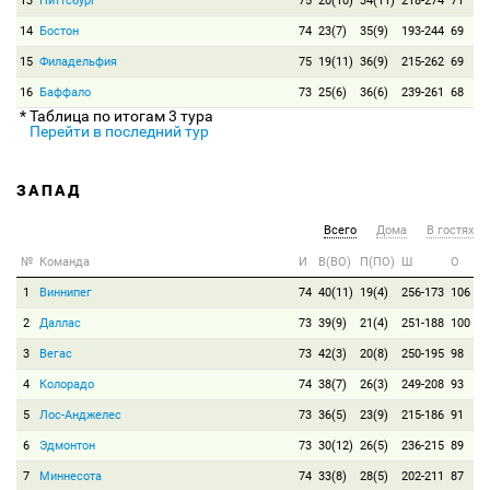
13
Питтсбург
75
20(10)
34(11)
218-274
71
14
Бостон
74
23(7)
35(9)
193-244
69
15
Филадельфия
75
19(11)
36(9)
215-262
69
16
Баффало
73
25(6)
36(6)
239-261
68
* Таблица по итогам 3 тура
Перейти в последний тур
ЗАПАД
Всего
Дома
В гостях
№
Команда
И
В(ВО)
П(ПО)
Ш
О
1
Виннипег
74
40(11)
19(4)
256-173
106
2
Даллас
73
39(9)
21(4)
251-188
100
3
Вегас
73
42(3)
20(8)
250-195
98
4
Колорадо
74
38(7)
26(3)
249-208
93
5
Лос-Анджелес
73
36(5)
23(9)
215-186
91
6
Эдмонтон
73
30(12)
26(5)
236-215
89
7
Миннесота
74
33(8)
28(5)
202-211
87