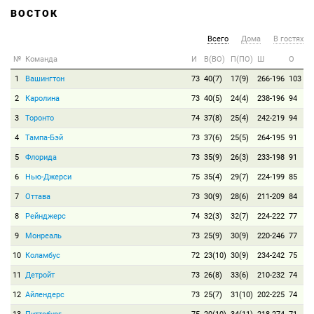
ВОСТОК
Всего
Дома
В гостях
№
Команда
И
В(ВО)
П(ПО)
Ш
О
1
Вашингтон
73
40(7)
17(9)
266-196
103
2
Каролина
73
40(5)
24(4)
238-196
94
3
Торонто
74
37(8)
25(4)
242-219
94
4
Тампа-Бэй
73
37(6)
25(5)
264-195
91
5
Флорида
73
35(9)
26(3)
233-198
91
6
Нью-Джерси
75
35(4)
29(7)
224-199
85
7
Оттава
73
30(9)
28(6)
211-209
84
8
Рейнджерс
74
32(3)
32(7)
224-222
77
9
Монреаль
73
25(9)
30(9)
220-246
77
10
Коламбус
72
23(10)
30(9)
234-242
75
11
Детройт
73
26(8)
33(6)
210-232
74
12
Айлендерс
73
25(7)
31(10)
202-225
74