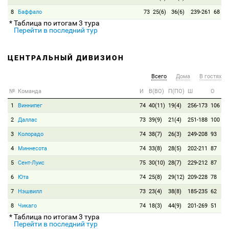
8
Баффало
73
25(6)
36(6)
239-261
68
* Таблица по итогам 3 тура
Перейти в последний тур
ЦЕНТРАЛЬНЫЙ ДИВИЗИОН
Всего
Дома
В гостях
№
Команда
И
В(ВО)
П(ПО)
Ш
О
1
Виннипег
74
40(11)
19(4)
256-173
106
2
Даллас
73
39(9)
21(4)
251-188
100
3
Колорадо
74
38(7)
26(3)
249-208
93
4
Миннесота
74
33(8)
28(5)
202-211
87
5
Сент-Луис
75
30(10)
28(7)
229-212
87
6
Юта
74
25(8)
29(12)
209-228
78
7
Нэшвилл
73
23(4)
38(8)
185-235
62
8
Чикаго
74
18(3)
44(9)
201-269
51
* Таблица по итогам 3 тура
Перейти в последний тур