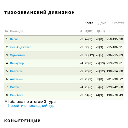
ТИХООКЕАНСКИЙ ДИВИЗИОН
Всего
Дома
В гостях
№
Команда
И
В(ВО)
П(ПО)
Ш
О
1
Вегас
73
42(3)
20(8)
250-195
98
2
Лос-Анджелес
73
36(5)
23(9)
215-186
91
3
Эдмонтон
73
30(12)
26(5)
236-215
89
4
Ванкувер
74
26(8)
27(13)
213-229
81
5
Калгари
72
26(8)
26(12)
190-214
80
6
Анахайм
73
23(9)
33(8)
201-230
72
7
Сиэтл
74
25(6)
37(6)
223-242
68
8
Сан-Хосе
73
14(6)
44(9)
190-278
49
* Таблица по итогам 3 тура
Перейти в последний тур
КОНФЕРЕНЦИИ