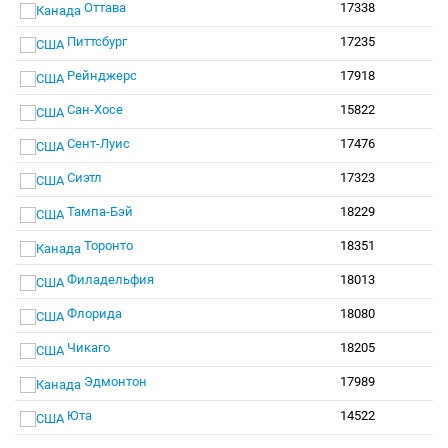
Оттава
17338
Питтсбург
17235
Рейнджерс
17918
Сан-Хосе
15822
Сент-Луис
17476
Сиэтл
17323
Тампа-Бэй
18229
Торонто
18351
Филадельфия
18013
Флорида
18080
Чикаго
18205
Эдмонтон
17989
Юта
14522