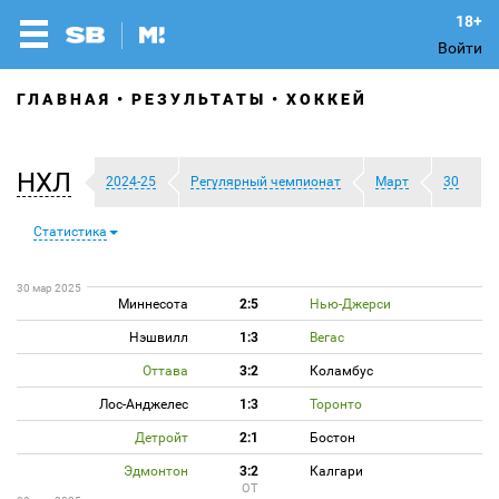
Войти
ГЛАВНАЯ
РЕЗУЛЬТАТЫ
ХОККЕЙ
НХЛ
2024-25
Регулярный чемпионат
Март
30
Статистика
30 мар 2025
Миннесота
2:5
Нью-Джерси
Нэшвилл
1:3
Вегас
Оттава
3:2
Коламбус
Лос-Анджелес
1:3
Торонто
Детройт
2:1
Бостон
Эдмонтон
3:2
Калгари
ОТ