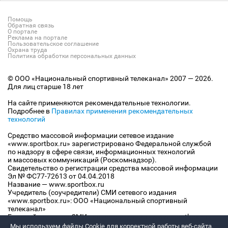
Помощь
Обратная связь
О портале
Реклама на портале
Пользовательское соглашение
Охрана труда
Политика обработки персональных данных
© ООО «Национальный спортивный телеканал» 2007 — 2026.
Для лиц старше 18 лет
На сайте применяются рекомендательные технологии.
Подробнее в
Правилах применения рекомендательных
технологий
Средство массовой информации сетевое издание
«www.sportbox.ru» зарегистрировано Федеральной службой
по надзору в сфере связи, информационных технологий
и массовых коммуникаций (Роскомнадзор).
Свидетельство о регистрации средства массовой информации
Эл № ФС77-72613 от 04.04.2018
Название — www.sportbox.ru
Учредитель (соучредители) СМИ сетевого издания
«www.sportbox.ru»: ООО «Национальный спортивный
телеканал»
Главный редактор СМИ сетевого издания «www.sportbox.ru»:
Конов В.А.
Мы используем файлы Сookie для корректной работы веб-сайта.