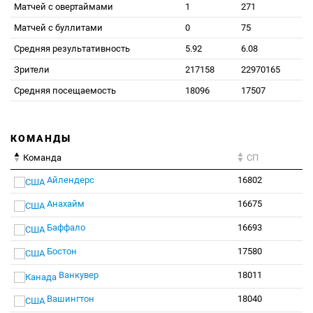
Матчей с овертаймами
1
271
Матчей с буллитами
0
75
Средняя результативность
5.92
6.08
Зрители
217158
22970165
Средняя посещаемость
18096
17507
КОМАНДЫ
Команда
СП
Айлендерс
16802
Анахайм
16675
Баффало
16693
Бостон
17580
Ванкувер
18011
Вашингтон
18040