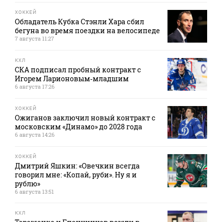
ХОККЕЙ
Обладатель Кубка Стэнли Хара сбил
бегуна во время поездки на велосипеде
7 августа 11:27
КХЛ
СКА подписал пробный контракт с
Игорем Ларионовым‑младшим
6 августа 17:26
ХОККЕЙ
Ожиганов заключил новый контракт с
московским «Динамо» до 2028 года
6 августа 14:26
ХОККЕЙ
Дмитрий Яшкин: «Овечкин всегда
говорил мне: «Копай, руби». Ну я и
рублю»
6 августа 13:51
КХЛ