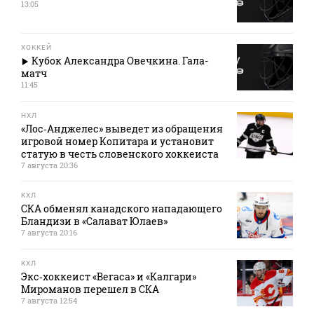
13:05
ХОККЕЙ
Кубок Александра Овечкина. Гала-
матч
11:45
НХЛ
«Лос‑Анджелес» выведет из обращения
игровой номер Копитара и установит
статую в честь словенского хоккеиста
7 августа 20:36
КХЛ
СКА обменял канадского нападающего
Бландизи в «Салават Юлаев»
7 августа 20:16
КХЛ
Экс‑хоккеист «Вегаса» и «Калгари»
Мироманов перешел в СКА
7 августа 12:54