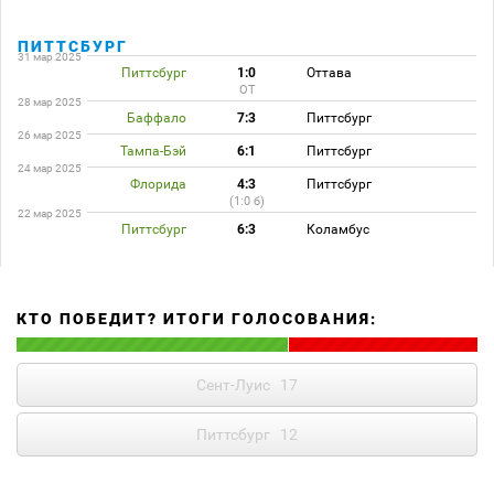
ПИТТСБУРГ
31 мар 2025
Питтсбург
1:0
Оттава
ОТ
28 мар 2025
Баффало
7:3
Питтсбург
26 мар 2025
Тампа-Бэй
6:1
Питтсбург
24 мар 2025
Флорида
4:3
Питтсбург
(1:0 б)
22 мар 2025
Питтсбург
6:3
Коламбус
КТО ПОБЕДИТ? ИТОГИ ГОЛОСОВАНИЯ:
Сент-Луис
17
Питтсбург
12