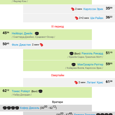
/
Фаулер Кэм
/
35
00
Карлссон Эрик
2 мин
36
22
Ши Райан
2+2 мин
III период
45
56
Нейборс Джейк
/
Снаггеруд Джеймс
,
Сундквист Оскар
/
50
45
Фолк Джастин
2 мин
51
15
Ракелль Рикард
(Бол)
/
Кросби Сидни
,
Гржелчик Мэтт
/
59
35
МакГроарти Ратгер
/
Койвунен Вилле
,
Карлссон Эрик
/
Овертайм
61
28
Летанг Крис
2 мин
62
12
Томас Роберт
(Бол)
/
Кайру Джордан
/
Вратари
00
12
Хофер Джоэль
(00
- 62
)
00
48
(00
- 57
)
Джерри Тристан