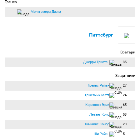
Тренер
Монтгомери Джим
Питтсбург
Вратари
Джерри Тристан
35
Защитники
Грейвс Райан
27
Гржелчик Мэтт
24
Карлссон Эрик
65
Летанг Крис
58
Тимминс Конор
20
Ши Райан
5