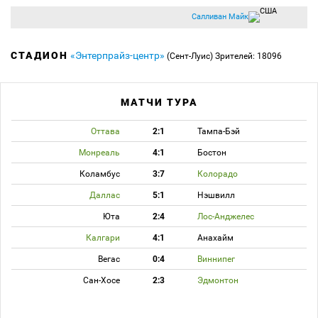
Салливан Майк
СТАДИОН
«Энтерпрайз-центр»
(Сент-Луис)
Зрителей: 18096
МАТЧИ ТУРА
Оттава
2:1
Тампа-Бэй
Монреаль
4:1
Бостон
Коламбус
3:7
Колорадо
Даллас
5:1
Нэшвилл
Юта
2:4
Лос-Анджелес
Калгари
4:1
Анахайм
Вегас
0:4
Виннипег
Сан-Хосе
2:3
Эдмонтон