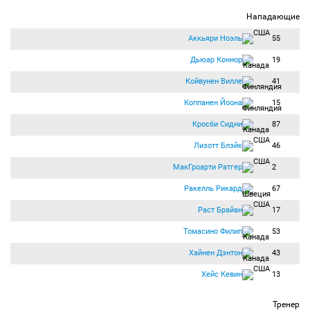
Нападающие
Аккьяри Ноэль
55
Дьюар Коннор
19
Койвунен Вилле
41
Коппанен Йоона
15
Кросби Сидни
87
Лизотт Блэйк
46
МакГроарти Ратгер
2
Ракелль Рикард
67
Раст Брайан
17
Томасино Филип
53
Хайнен Дэнтон
43
Хейс Кевин
13
Тренер