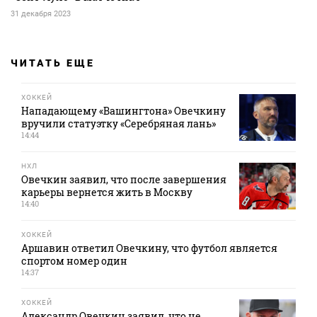
31 декабря 2023
ЧИТАТЬ ЕЩЕ
ХОККЕЙ
Нападающему «Вашингтона» Овечкину
вручили статуэтку «Серебряная лань»
14:44
НХЛ
Овечкин заявил, что после завершения
карьеры вернется жить в Москву
14:40
ХОККЕЙ
Аршавин ответил Овечкину, что футбол является
спортом номер один
14:37
ХОККЕЙ
Александр Овечкин заявил, что не