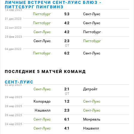
ЛИЧНЫЕ ВСТРЕЧИ СЕНТ-ЛУИС БЛЮЗ -
ПИТТСБУРГ ПИНГВИНЗ
14 мар 2025
Питтсбург
5:3
Сент-Луис
31 дек 2023
Питтсбург
4:2
Сент-Луис
22 окт 2023
Сент-Луис
4:2
Питтсбург
25 фев 2023
Сент-Луис
2:3
Питтсбург
ОТ
04 дек 2022
Питтсбург
6:2
Сент-Луис
ПОСЛЕДНИЕ 5 МАТЧЕЙ КОМАНД
СЕНТ-ЛУИС
02 апр 2025
Сент-Луис
2:1
Детройт
ОТ
29 мар 2025
Колорадо
1:2
Сент-Луис
28 мар 2025
Нэшвилл
2:3
Сент-Луис
26 мар 2025
Сент-Луис
6:1
Монреаль
24 мар 2025
Сент-Луис
4:1
Нэшвилл