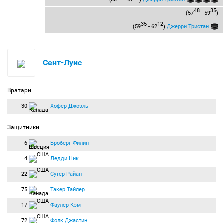
48
35
(57
- 59
)
35
12
(59
- 62
)
Джерри Тристан
Сент-Луис
Вратари
30
Хофер Джоэль
Защитники
6
Броберг Филип
4
Ледди Ник
22
Сутер Райан
75
Такер Тайлер
17
Фаулер Кэм
72
Фолк Джастин