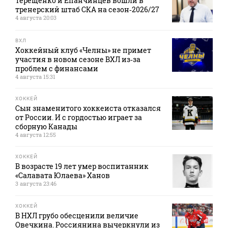
Терещенко и Епанчинцев вошли в
тренерский штаб СКА на сезон‑2026/27
4 августа 20:03
ВХЛ
Хоккейный клуб «Челны» не примет
участия в новом сезоне ВХЛ из‑за
проблем с финансами
4 августа 15:31
ХОККЕЙ
Сын знаменитого хоккеиста отказался
от России. И с гордостью играет за
сборную Канады
4 августа 12:55
ХОККЕЙ
В возрасте 19 лет умер воспитанник
«Салавата Юлаева» Ханов
3 августа 23:46
ХОККЕЙ
В НХЛ грубо обесценили величие
Овечкина. Россиянина вычеркнули из