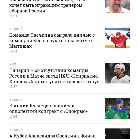
хочет быть играющим тренером
сборной России
14:24
ХОККЕЙ
Команда Овечкина сыграла вничью с
командой Ковальчука в гала‑матче в
Мытищах
14:04
НХЛ
Панарин — об отсутствии команды
России в Матче звезд НХЛ: «Неприятно.
Хотелось бы выступать за свою страну»
13:57
ХОККЕЙ
Евгений Кузнецов подписал
однолетний контракт с «Сибирью»
13:24
ХОККЕЙ
Кубок Александра Овечкина. Финал