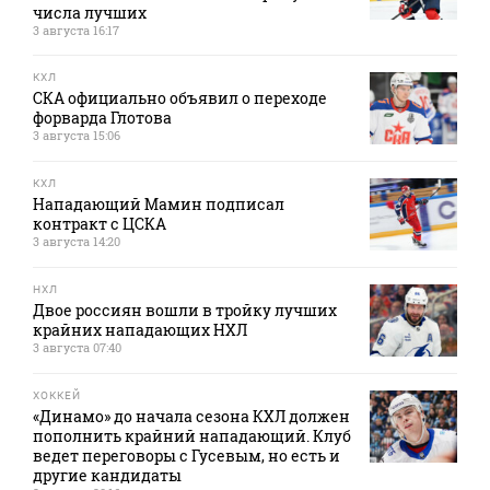
числа лучших
3 августа 16:17
КХЛ
СКА официально объявил о переходе
форварда Глотова
3 августа 15:06
КХЛ
Нападающий Мамин подписал
контракт с ЦСКА
3 августа 14:20
НХЛ
Двое россиян вошли в тройку лучших
крайних нападающих НХЛ
3 августа 07:40
ХОККЕЙ
«Динамо» до начала сезона КХЛ должен
пополнить крайний нападающий. Клуб
ведет переговоры с Гусевым, но есть и
другие кандидаты