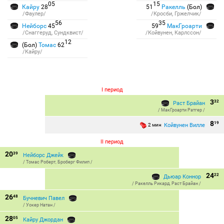
05
15
Кайру
28
51
Ракелль
(Бол)
/Фаулер/
/Кросби, Гржелчик/
56
35
Нейборс
45
59
МакГроарти
/Снаггеруд, Сундквист/
/Койвунен, Карлссон/
12
(Бол)
Томас
62
/Кайру/
I период
3
32
Раст Брайан
/
МакГроарти Ратгер
/
8
19
Койвунен Вилле
2 мин
II период
20
39
Нейборс Джейк
/
Томас Роберт
,
Броберг Филип
/
24
22
Дьюар Коннор
/
Ракелль Рикард
,
Раст Брайан
/
26
48
Бучневич Павел
/
Уокер Натан
/
28
05
Кайру Джордан