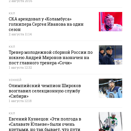
2 августа 20:16
КХЛ
СКА арендовал у «Коламбуса»
голкипера Сергея Иванова на один
сезон
2 августа 11:14
КХЛ
Тренер молодежной сборной России по
хоккею Андрей Миронов назначен на
пост главного тренера «Сочи»
1 августа 12:32
ХОККЕЙ
Олимпийский чемпион Широков
возглавил селекционную службу
«Сибири»
1 августа 12:18
КХЛ
Евгений Кузнецов: «Эти полгода в
«Салавате Юлаеве» были очень
крутыми, но так бывает, что пути