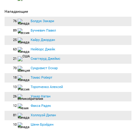
Нападающие
76
Болдук Закари
89
Бучневич Павел
25
Кайру Джордан
63
Нейборс Джейк
21
Снаггеруд Джеймс
70
Сундквист Оскар
18
Томас Роберт
13
Торопченко Алексей
26
Уокер Натан
12
Факса Радек
81
Холлоуэй Дилан
10
Шенн Брэйден