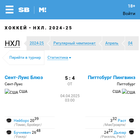
Войти
ХОККЕЙ
НХЛ. 2024-25
НХЛ
2024-25
Регулярный чемпионат
Апрель
04
Перейти в турнир
Статистика
Сент-Луис Блюз
Питтсбург Пингвинз
5 : 4
Сент-Луис
ОТ
Питтсбург
США
США
04.04.2025
03:00
39
32
Нейборс
20
3
Раст
/Томас, Броберг/
/МакГроарти/
48
22
Бучневич
26
24
Дьюар
/Уокер/
/Ракелль, Раст/