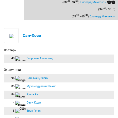
00
53
(00
- 34
)
Блэквуд Маккензи
53
10
(34
- 35
)
10
00
(35
- 60
)
Блэквуд Маккензи
Сан-Хосе
Вратари
40
Георгиев Александр
Защитники
96
Вальман Джейк
85
Мухамадуллин Шакир
84
Рутта Ян
4
Сеси Коди
3
Тран Генри