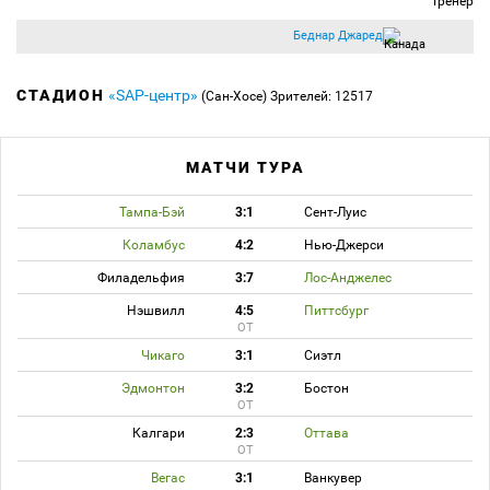
Тренер
Беднар Джаред
СТАДИОН
«SAP-центр»
(Сан-Хосе)
Зрителей: 12517
МАТЧИ ТУРА
Тампа-Бэй
3:1
Сент-Луис
Коламбус
4:2
Нью-Джерси
Филадельфия
3:7
Лос-Анджелес
Нэшвилл
4:5
Питтсбург
ОТ
Чикаго
3:1
Сиэтл
Эдмонтон
3:2
Бостон
ОТ
Калгари
2:3
Оттава
ОТ
Вегас
3:1
Ванкувер