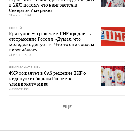
в КХЛ, потому что наиграется в
Северной Америке»
31 июля 14:54
ХОККЕЙ
Крикунов — о решении IIHF продлить
отстранение России: «Думал, что
молодежь допустят. Что‑то они совсем
перегибают»
31 июля 13:10
ЧЕМПИОНАТ МИРА
ФХР обжалует в CAS решение IIHF о
недопуске сборной России к
чемпионату мира
30 июля 19:31
ЕЩЕ