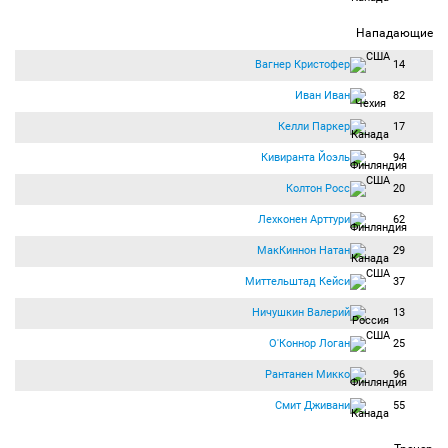
Нападающие
Вагнер Кристофер
14
Иван Иван
82
Келли Паркер
17
Кивиранта Йоэль
94
Колтон Росс
20
Лехконен Арттури
62
МакКиннон Натан
29
Миттельштад Кейси
37
Ничушкин Валерий
13
О'Коннор Логан
25
Рантанен Микко
96
Смит Дживани
55