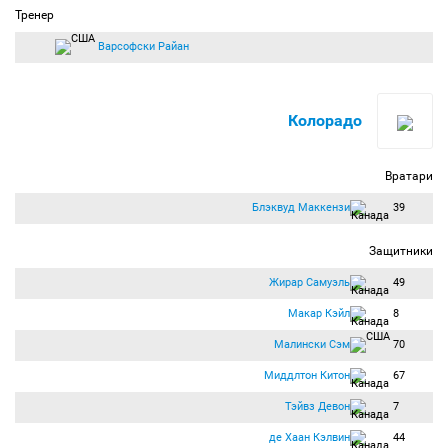
Тренер
Варсофски Райан
Колорадо
Вратари
Блэквуд Маккензи
39
Защитники
Жирар Самуэль
49
Макар Кэйл
8
Малински Сэм
70
Миддлтон Китон
67
Тэйвз Девон
7
де Хаан Кэлвин
44