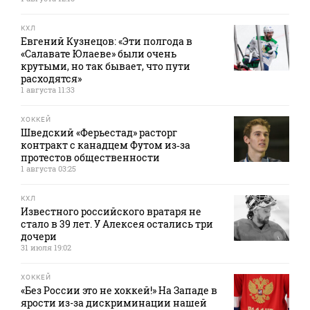
КХЛ
Евгений Кузнецов: «Эти полгода в
«Салавате Юлаеве» были очень
крутыми, но так бывает, что пути
расходятся»
1 августа 11:33
ХОККЕЙ
Шведский «Ферьестад» расторг
контракт с канадцем Футом из‑за
протестов общественности
1 августа 03:25
КХЛ
Известного российского вратаря не
стало в 39 лет. У Алексея остались три
дочери
31 июля 19:02
ХОККЕЙ
«Без России это не хоккей!» На Западе в
ярости из-за дискриминации нашей