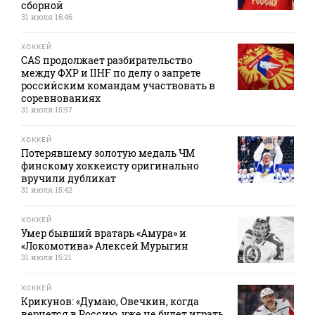
сборной
31 июля 16:46
ХОККЕЙ
CAS продолжает разбирательство
между ФХР и IIHF по делу о запрете
российским командам участвовать в
соревнованиях
31 июля 15:57
ХОККЕЙ
Потерявшему золотую медаль ЧМ
финскому хоккеисту оригинально
вручили дубликат
31 июля 15:42
ХОККЕЙ
Умер бывший вратарь «Амура» и
«Локомотива» Алексей Мурыгин
31 июля 15:21
ХОККЕЙ
Крикунов: «Думаю, Овечкин, когда
вернется в Россию, уже не будет играть