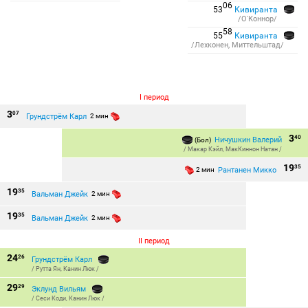
06
53
Кивиранта
/О'Коннор/
58
55
Кивиранта
/Лехконен, Миттельштад/
I период
3
07
Грундстрём Карл
2 мин
3
40
Ничушкин Валерий
(Бол)
/
Макар Кэйл
,
МакКиннон Натан
/
19
35
Рантанен Микко
2 мин
19
35
Вальман Джейк
2 мин
19
35
Вальман Джейк
2 мин
II период
24
26
Грундстрём Карл
/
Рутта Ян
,
Канин Люк
/
29
29
Эклунд Вильям
/
Сеси Коди
,
Канин Люк
/