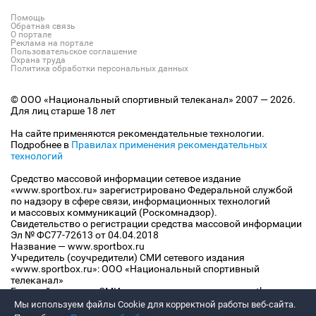
Помощь
Обратная связь
О портале
Реклама на портале
Пользовательское соглашение
Охрана труда
Политика обработки персональных данных
© ООО «Национальный спортивный телеканал» 2007 — 2026.
Для лиц старше 18 лет
На сайте применяются рекомендательные технологии.
Подробнее в
Правилах применения рекомендательных
технологий
Средство массовой информации сетевое издание
«www.sportbox.ru» зарегистрировано Федеральной службой
по надзору в сфере связи, информационных технологий
и массовых коммуникаций (Роскомнадзор).
Свидетельство о регистрации средства массовой информации
Эл № ФС77-72613 от 04.04.2018
Название — www.sportbox.ru
Учредитель (соучредители) СМИ сетевого издания
«www.sportbox.ru»: ООО «Национальный спортивный
телеканал»
Главный редактор СМИ сетевого издания «www.sportbox.ru»:
Конов В.А.
Мы используем файлы Сookie для корректной работы веб-сайта.
Номер телефона редакции СМИ сетевого издания