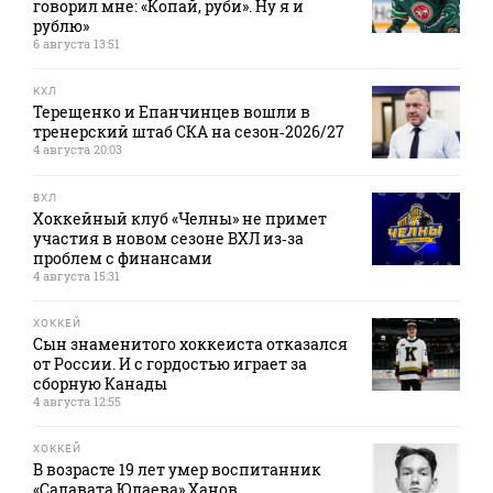
говорил мне: «Копай, руби». Ну я и
рублю»
6 августа 13:51
КХЛ
Терещенко и Епанчинцев вошли в
тренерский штаб СКА на сезон‑2026/27
4 августа 20:03
ВХЛ
Хоккейный клуб «Челны» не примет
участия в новом сезоне ВХЛ из‑за
проблем с финансами
4 августа 15:31
ХОККЕЙ
Сын знаменитого хоккеиста отказался
от России. И с гордостью играет за
сборную Канады
4 августа 12:55
ХОККЕЙ
В возрасте 19 лет умер воспитанник
«Салавата Юлаева» Ханов