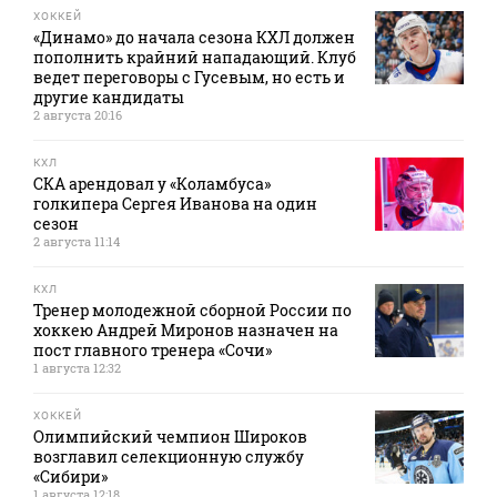
ХОККЕЙ
«Динамо» до начала сезона КХЛ должен
пополнить крайний нападающий. Клуб
ведет переговоры с Гусевым, но есть и
другие кандидаты
2 августа 20:16
КХЛ
СКА арендовал у «Коламбуса»
голкипера Сергея Иванова на один
сезон
2 августа 11:14
КХЛ
Тренер молодежной сборной России по
хоккею Андрей Миронов назначен на
пост главного тренера «Сочи»
1 августа 12:32
ХОККЕЙ
Олимпийский чемпион Широков
возглавил селекционную службу
«Сибири»
1 августа 12:18