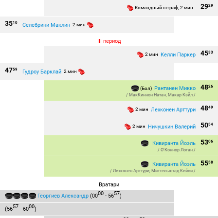
29
29
Командный штраф, 2 мин
35
10
Селебрини Маклин
2 мин
III период
45
33
Келли Паркер
2 мин
47
59
Гудроу Барклай
2 мин
48
26
Рантанен Микко
(Бол)
/
МакКиннон Натан
,
Макар Кэйл
/
48
49
Лехконен Арттури
2 мин
50
54
Ничушкин Валерий
2 мин
53
06
Кивиранта Йоэль
/
О'Коннор Логан
/
55
58
Кивиранта Йоэль
/
Лехконен Арттури
,
Миттельштад Кейси
/
Вратари
00
57
Георгиев Александр
(00
- 56
)
57
00
(56
- 60
)