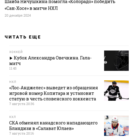
Шайба Ничушкина помогла «Колорадо» победить
«Сан‑Хосе» в матче НХЛ
20 декабря 2024
ЧИТАТЬ ЕЩЕ
ХОККЕЙ
Кубок Александра Овечкина. Гала-
матч
11:45
НХЛ
«Лос‑Анджелес» выведет из обращения
игровой номер Копитара и установит
статую в честь словенского хоккеиста
7 августа 20:36
КХЛ
СКА обменял канадского нападающего
Бландизи в «Салават Юлаев»
7 августа 20:16