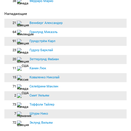
38
Ферраро Марио
Нападающие
21
Веннберг Александер
64
Гранлунд Микаэль
91
Грундстрём Карл
23
Гудроу Барклай
20
Зеттерлунд Фабиан
11
Канин Люк
15
Коваленко Николай
71
Селебрини Маклин
2
Смит Уильям
73
Тоффоли Тайлер
7
Штурм Нико
72
Эклунд Вильям