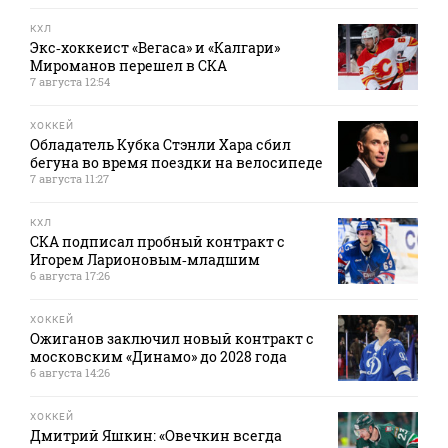
КХЛ
Экс‑хоккеист «Вегаса» и «Калгари»
Мироманов перешел в СКА
7 августа 12:54
ХОККЕЙ
Обладатель Кубка Стэнли Хара сбил
бегуна во время поездки на велосипеде
7 августа 11:27
КХЛ
СКА подписал пробный контракт с
Игорем Ларионовым‑младшим
6 августа 17:26
ХОККЕЙ
Ожиганов заключил новый контракт с
московским «Динамо» до 2028 года
6 августа 14:26
ХОККЕЙ
Дмитрий Яшкин: «Овечкин всегда