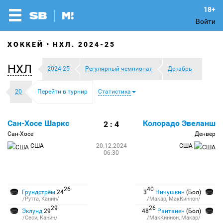
Войти
ХОККЕЙ
НХЛ. 2024-25
НХЛ
2024-25
Регулярный чемпионат
Декабрь
20
Перейти в турнир
Статистика
Сан-Хосе Шаркс
Колорадо Эвеланш
2 : 4
Сан-Хосе
Денвер
США
20.12.2024
США
06:30
26
40
Грундстрём
24
3
Ничушкин
(Бол)
/Рутта, Канин/
/Макар, МакКиннон/
29
26
Эклунд
29
48
Рантанен
(Бол)
/Сеси, Канин/
/МакКиннон, Макар/