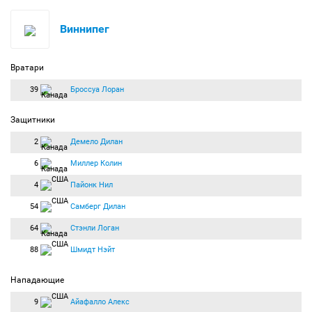
Виннипег
Вратари
39
Броссуа Лоран
Защитники
2
Демело Дилан
6
Миллер Колин
4
Пайонк Нил
54
Самберг Дилан
64
Стэнли Логан
88
Шмидт Нэйт
Нападающие
9
Айафалло Алекс