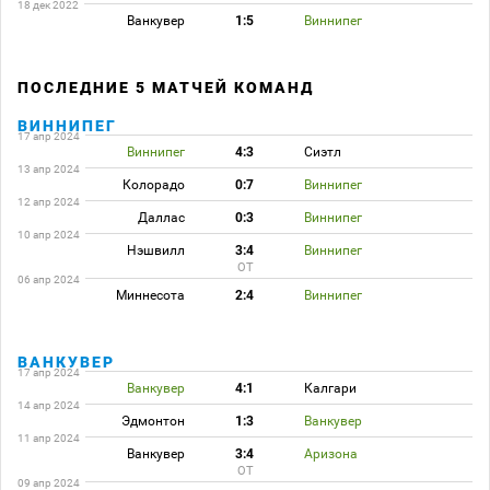
18 дек 2022
Ванкувер
1:5
Виннипег
ПОСЛЕДНИЕ 5 МАТЧЕЙ КОМАНД
ВИННИПЕГ
17 апр 2024
Виннипег
4:3
Сиэтл
13 апр 2024
Колорадо
0:7
Виннипег
12 апр 2024
Даллас
0:3
Виннипег
10 апр 2024
Нэшвилл
3:4
Виннипег
ОТ
06 апр 2024
Миннесота
2:4
Виннипег
ВАНКУВЕР
17 апр 2024
Ванкувер
4:1
Калгари
14 апр 2024
Эдмонтон
1:3
Ванкувер
11 апр 2024
Ванкувер
3:4
Аризона
ОТ
09 апр 2024