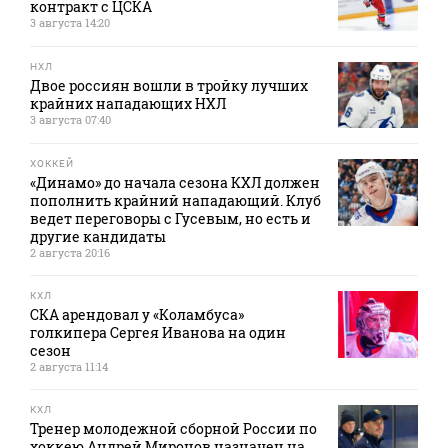
контракт с ЦСКА
3 августа 14:20
НХЛ
Двое россиян вошли в тройку лучших
крайних нападающих НХЛ
3 августа 07:40
ХОККЕЙ
«Динамо» до начала сезона КХЛ должен
пополнить крайний нападающий. Клуб
ведет переговоры с Гусевым, но есть и
другие кандидаты
2 августа 20:16
КХЛ
СКА арендовал у «Коламбуса»
голкипера Сергея Иванова на один
сезон
2 августа 11:14
КХЛ
Тренер молодежной сборной России по
хоккею Андрей Миронов назначен на