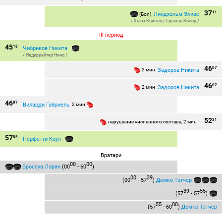
37
11
Линдхольм Элиас
(Бол)
/
Хьюз Квинтон
,
Гарлэнд Конор
/
III период
45
18
Чибриков Никита
/
Нидеррайтер Нино
/
46
07
Задоров Никита
2 мин
46
07
Задоров Никита
2 мин
46
07
Виларди Габриель
2 мин
52
31
нарушение численного состава, 2 мин
57
55
Перфетти Коул
Вратари
00
00
Броссуа Лоран
(00
- 60
)
00
39
(00
- 57
)
Демко Тэтчер
39
55
(57
- 57
)
55
00
(57
- 60
)
Демко Тэтчер