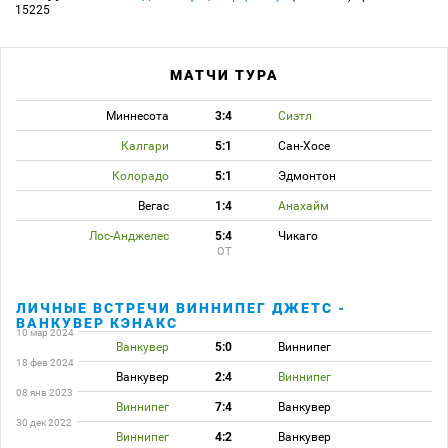
15225
МАТЧИ ТУРА
Миннесота
3:4
Сиэтл
Калгари
5:1
Сан-Хосе
Колорадо
5:1
Эдмонтон
Вегас
1:4
Анахайм
Лос-Анджелес
5:4
Чикаго
ОТ
ЛИЧНЫЕ ВСТРЕЧИ ВИННИПЕГ ДЖЕТС -
ВАНКУВЕР КЭНАКС
10 мар 2024
Ванкувер
5:0
Виннипег
18 фев 2024
Ванкувер
2:4
Виннипег
08 янв 2023
Виннипег
7:4
Ванкувер
30 дек 2022
Виннипег
4:2
Ванкувер