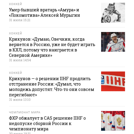
ХОККЕЙ
Умер бывший вратарь «Амура» и
«Локомотива» Алексей Мурыгин
31 июля 15:21
ХОККЕЙ
Крикунов: «Думаю, Овечкин, когда
вернется в Россию, уже не будет играть
в КХЛ, потому что наиграется в
Северной Америке»
31 июля 14:54
ХОККЕЙ
Крикунов — о решении IIHF продлить
отстранение России: «Думал, что
молодежь допустят. Что‑то они совсем
перегибают»
31 июля 13:10
ЧЕМПИОНАТ МИРА
ФХР обжалует в CAS решение IIHF о
недопуске сборной России к
чемпионату мира
30 июля 19:31