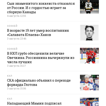
Сын знаменитого хоккеиста отказался
от России. И с гордостью играет за
сборную Канады
4 августа 12:55
ХОККЕЙ
В возрасте 19 лет умер воспитанник
«Салавата Юлаева» Ханов
3 августа 23:46
ХОККЕЙ
В НХЛ грубо обесценили величие
Овечкина. Россиянина вычеркнули из
числа лучших
3 августа 16:17
КХЛ
СКА официально объявил о переходе
форварда Глотова
3 августа 15:06
КХЛ
Нападающий Мамин подписал