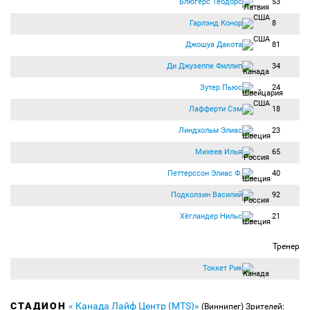
Блюгерс Теодорс
53
Гарлэнд Конор
8
Джошуа Дакота
81
Ди Джузеппе Филлип
34
Зутер Пьюс
24
Лафферти Сэм
18
Линдхольм Элиас
23
Михеев Илья
65
Петтерссон Элиас Ф.
40
Подколзин Василий
92
Хёгландер Нильс
21
Тренер
Токкет Рик
СТАДИОН
« Канада Лайф Центр (MTS)»
(Виннипег)
Зрителей: