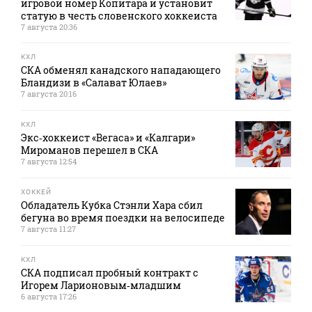
игровой номер Копитара и установит
статую в честь словенского хоккеиста
7 августа 20:36
КХЛ
СКА обменял канадского нападающего
Бландизи в «Салават Юлаев»
7 августа 20:16
КХЛ
Экс‑хоккеист «Вегаса» и «Калгари»
Мироманов перешел в СКА
7 августа 12:54
ХОККЕЙ
Обладатель Кубка Стэнли Хара сбил
бегуна во время поездки на велосипеде
7 августа 11:27
КХЛ
СКА подписал пробный контракт с
Игорем Ларионовым‑младшим
6 августа 17:26