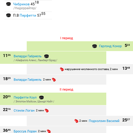
18
Чибриков
45
/Нидеррайтер/
55
П.В
Перфетти
57
I период
5
22
Гарлэнд Конор
11
26
Виларди Габриель
/
Айафалло Алекс
,
Ламберт Брэд
/
13
48
нарушение численного состава, 2 мин
18
29
Виларди Габриель
2 мин
II период
20
55
Перфетти Коул
/
Эпплтон Мэйсон
,
Шмидт Нэйт
/
22
16
Стэнли Логан
2 мин
25
27
Подколзин Василий
2 мин
36
46
Броссуа Лоран
2 мин