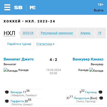
Войти
ХОККЕЙ
НХЛ. 2023-24
НХЛ
2023-24
Регулярный чемпионат
Апрель
19
Перейти в турнир
Статистика
Виннипег Джетс
Ванкувер Кэнакс
4 : 2
Виннипег
Ванкувер
Канада
19.04.2024
Канада
03:00
26
22
Виларди
11
5
Гарлэнд
/Айафалло, Ламберт/
11
37
Линдхольм
(Бол)
55
Перфетти
20
/Хьюз, Гарлэнд/
/Эпплтон, Шмидт/