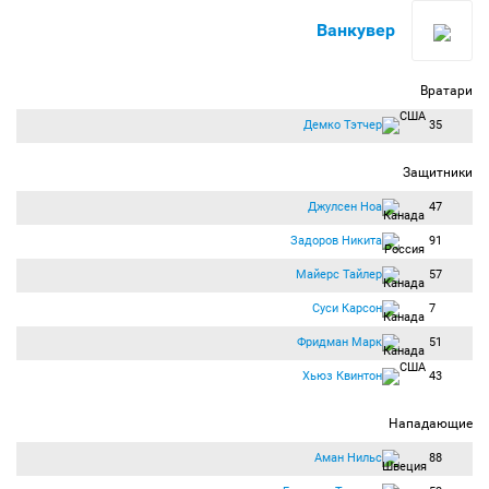
Ванкувер
Вратари
Демко Тэтчер
35
Защитники
Джулсен Ноа
47
Задоров Никита
91
Майерс Тайлер
57
Суси Карсон
7
Фридман Марк
51
Хьюз Квинтон
43
Нападающие
Аман Нильс
88