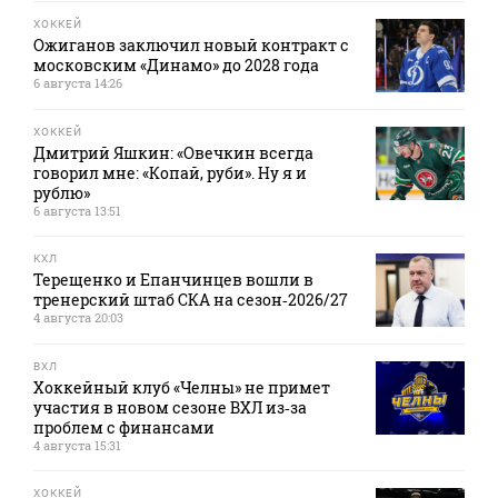
ХОККЕЙ
Ожиганов заключил новый контракт с
московским «Динамо» до 2028 года
6 августа 14:26
ХОККЕЙ
Дмитрий Яшкин: «Овечкин всегда
говорил мне: «Копай, руби». Ну я и
рублю»
6 августа 13:51
КХЛ
Терещенко и Епанчинцев вошли в
тренерский штаб СКА на сезон‑2026/27
4 августа 20:03
ВХЛ
Хоккейный клуб «Челны» не примет
участия в новом сезоне ВХЛ из‑за
проблем с финансами
4 августа 15:31
ХОККЕЙ