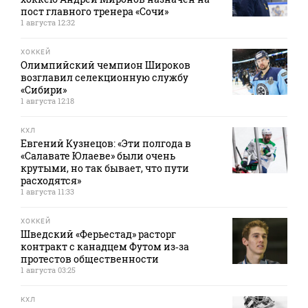
пост главного тренера «Сочи»
1 августа 12:32
ХОККЕЙ
Олимпийский чемпион Широков
возглавил селекционную службу
«Сибири»
1 августа 12:18
КХЛ
Евгений Кузнецов: «Эти полгода в
«Салавате Юлаеве» были очень
крутыми, но так бывает, что пути
расходятся»
1 августа 11:33
ХОККЕЙ
Шведский «Ферьестад» расторг
контракт с канадцем Футом из‑за
протестов общественности
1 августа 03:25
КХЛ