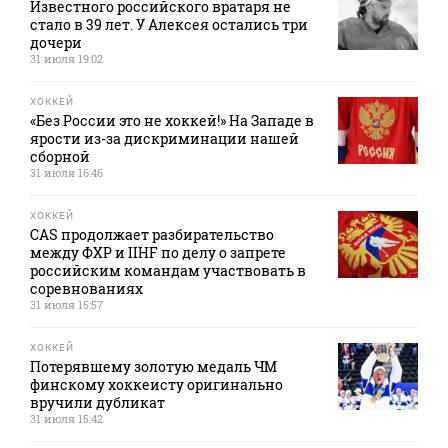
Известного российского вратаря не
стало в 39 лет. У Алексея остались три
дочери
31 июля 19:02
ХОККЕЙ
«Без России это не хоккей!» На Западе в
ярости из-за дискриминации нашей
сборной
31 июля 16:46
ХОККЕЙ
CAS продолжает разбирательство
между ФХР и IIHF по делу о запрете
российским командам участвовать в
соревнованиях
31 июля 15:57
ХОККЕЙ
Потерявшему золотую медаль ЧМ
финскому хоккеисту оригинально
вручили дубликат
31 июля 15:42