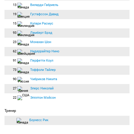
13
Виларди Габриель
19
Густафссон Давид
15
Купари Расмус
93
Ламберт Брэд
23
Монахан Шон
62
Нидеррайтер Нино
91
Перфетти Коул
73
Тоффоли Тайлер
90
Чибриков Никита
27
Элерс Николай
22
Эпплтон Мэйсон
Тренер
Боунесс Рик