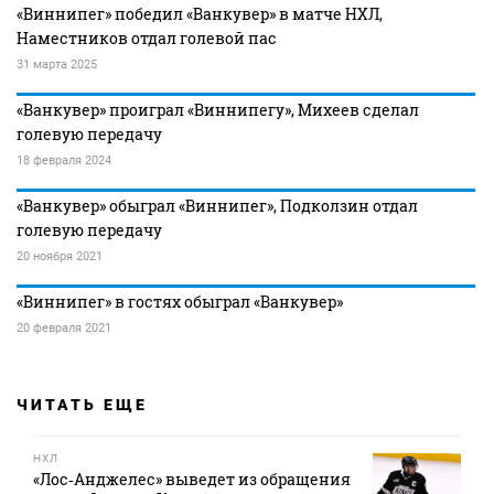
«Виннипег» победил «Ванкувер» в матче НХЛ,
Наместников отдал голевой пас
31 марта 2025
«Ванкувер» проиграл «Виннипегу», Михеев сделал
голевую передачу
18 февраля 2024
«Ванкувер» обыграл «Виннипег», Подколзин отдал
голевую передачу
20 ноября 2021
«Виннипег» в гостях обыграл «Ванкувер»
20 февраля 2021
ЧИТАТЬ ЕЩЕ
НХЛ
«Лос‑Анджелес» выведет из обращения