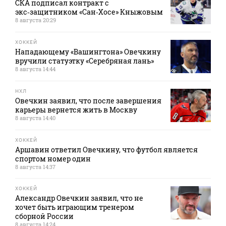
СКА подписал контракт с
экс‑защитником «Сан‑Хосе» Кныжовым
8 августа 20:29
ХОККЕЙ
Нападающему «Вашингтона» Овечкину
вручили статуэтку «Серебряная лань»
8 августа 14:44
НХЛ
Овечкин заявил, что после завершения
карьеры вернется жить в Москву
8 августа 14:40
ХОККЕЙ
Аршавин ответил Овечкину, что футбол является
спортом номер один
8 августа 14:37
ХОККЕЙ
Александр Овечкин заявил, что не
хочет быть играющим тренером
сборной России
8 августа 14:24