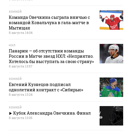
ХОККЕЙ
Команда Овечкина сыграла вничью с
командой Ковальчука в гала‑матче в
Мытищах
8 августа 14:04
НХЛ
Панарин — об отсутствии команды
России в Матче звезд НХЛ: «Неприятно.
Хотелось бы выступать за свою страну»
8 августа 13:57
ХОККЕЙ
Евгений Кузнецов подписал
однолетний контракт с «Сибирью»
8 августа 13:24
ХОККЕЙ
Кубок Александра Овечкина. Финал
8 августа 13:05