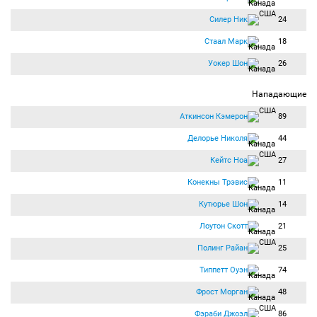
Силер Ник
24
Стаал Марк
18
Уокер Шон
26
Нападающие
Аткинсон Кэмерон
89
Делорье Николя
44
Кейтс Ноа
27
Конекны Трэвис
11
Кутюрье Шон
14
Лоутон Скотт
21
Полинг Райан
25
Типпетт Оуэн
74
Фрост Морган
48
Фэраби Джоэл
86