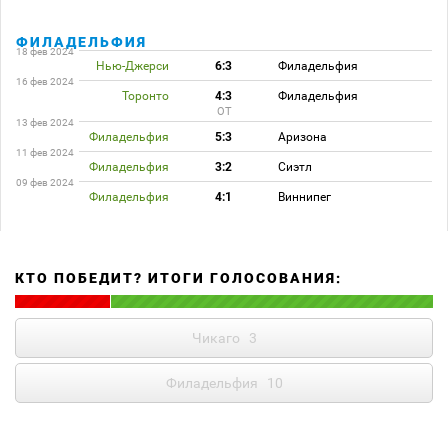
ФИЛАДЕЛЬФИЯ
18 фев 2024
Нью-Джерси
6:3
Филадельфия
16 фев 2024
Торонто
4:3
Филадельфия
ОТ
13 фев 2024
Филадельфия
5:3
Аризона
11 фев 2024
Филадельфия
3:2
Сиэтл
09 фев 2024
Филадельфия
4:1
Виннипег
КТО ПОБЕДИТ? ИТОГИ ГОЛОСОВАНИЯ:
Чикаго
3
Филадельфия
10