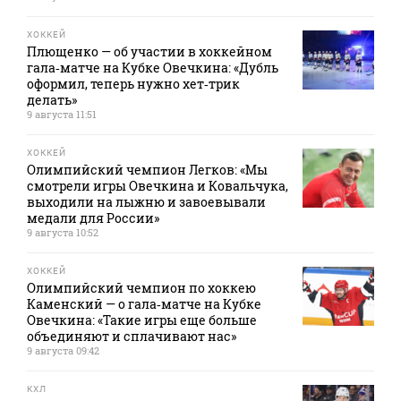
ХОККЕЙ
Плющенко — об участии в хоккейном
гала‑матче на Кубке Овечкина: «Дубль
оформил, теперь нужно хет‑трик
делать»
9 августа 11:51
ХОККЕЙ
Олимпийский чемпион Легков: «Мы
смотрели игры Овечкина и Ковальчука,
выходили на лыжню и завоевывали
медали для России»
9 августа 10:52
ХОККЕЙ
Олимпийский чемпион по хоккею
Каменский — о гала‑матче на Кубке
Овечкина: «Такие игры еще больше
объединяют и сплачивают нас»
9 августа 09:42
КХЛ