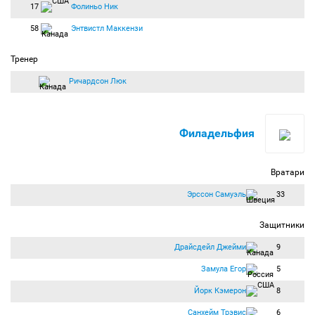
17
Фолиньо Ник
58
Энтвистл Маккензи
Тренер
Ричардсон Люк
Филадельфия
Вратари
Эрссон Самуэль
33
Защитники
Драйсдейл Джейми
9
Замула Егор
5
Йорк Кэмерон
8
Санхейм Трэвис
6