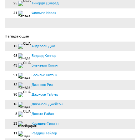
25
Тинорди Джаред
41
Филлипс Исаак
Нападающие
15
Андерсон Джо
98
Бедард Коннор
43
Блэквелл Колин
91
Бовилье Энтони
52
Джонсон Риз
90
Джонсон Тайлер
16
Дикинсон Джейсон
8
Донато Райан
23
Курашев Филипп
11
Рэддиш Тейлор