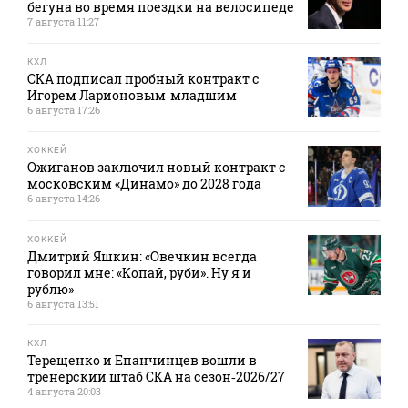
бегуна во время поездки на велосипеде
7 августа 11:27
КХЛ
СКА подписал пробный контракт с
Игорем Ларионовым‑младшим
6 августа 17:26
ХОККЕЙ
Ожиганов заключил новый контракт с
московским «Динамо» до 2028 года
6 августа 14:26
ХОККЕЙ
Дмитрий Яшкин: «Овечкин всегда
говорил мне: «Копай, руби». Ну я и
рублю»
6 августа 13:51
КХЛ
Терещенко и Епанчинцев вошли в
тренерский штаб СКА на сезон‑2026/27
4 августа 20:03