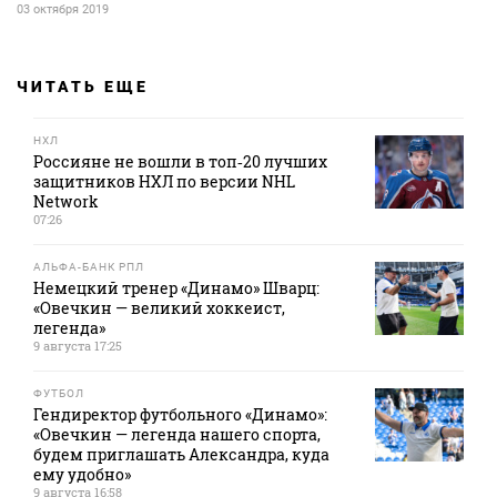
03 октября 2019
ЧИТАТЬ ЕЩЕ
НХЛ
Россияне не вошли в топ‑20 лучших
защитников НХЛ по версии NHL
Network
07:26
АЛЬФА-БАНК РПЛ
Немецкий тренер «Динамо» Шварц:
«Овечкин — великий хоккеист,
легенда»
9 августа 17:25
ФУТБОЛ
Гендиректор футбольного «Динамо»:
«Овечкин — легенда нашего спорта,
будем приглашать Александра, куда
ему удобно»
9 августа 16:58