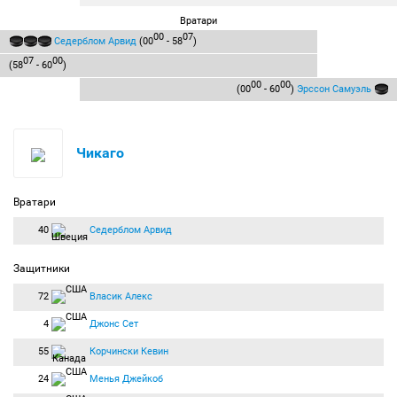
Вратари
00
07
Седерблом Арвид
(00
- 58
)
07
00
(58
- 60
)
00
00
(00
- 60
)
Эрссон Самуэль
Чикаго
Вратари
40
Седерблом Арвид
Защитники
72
Власик Алекс
4
Джонс Сет
55
Корчински Кевин
24
Менья Джейкоб