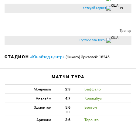
Хетеуэй Гарнет
19
Тренер
Торторелла Джон
СТАДИОН
«Юнайтед-центр»
(Чикаго)
Зрителей: 18245
МАТЧИ ТУРА
Монреаль
2:3
Баффало
Анахайм
4:7
Коламбус
Эдмонтон
5:6
Бостон
ОТ
Аризона
3:6
Торонто