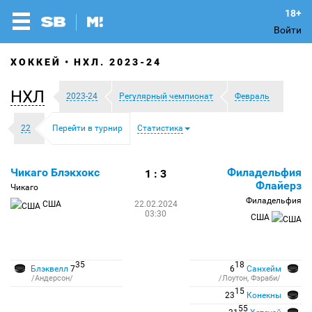
Войти
ХОККЕЙ
НХЛ. 2023-24
НХЛ
2023-24
Регулярный чемпионат
Февраль
22
Перейти в турнир
Статистика
Чикаго Блэкхокс
Филадельфия
1 : 3
Флайерз
Чикаго
Филадельфия
США
22.02.2024
03:30
США
35
18
Блэквелл
7
6
Санхейм
/Андерсон/
/Лоутон, Фэраби/
15
23
Конекны
55