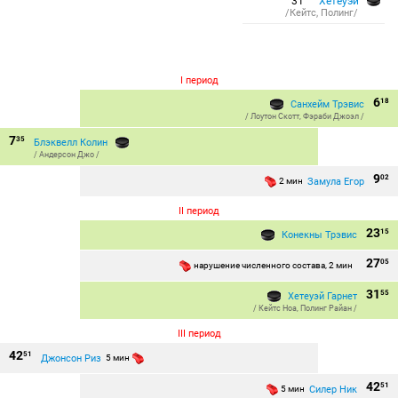
31
Хетеуэй
/Кейтс, Полинг/
I период
6
18
Санхейм Трэвис
/
Лоутон Скотт
,
Фэраби Джоэл
/
7
35
Блэквелл Колин
/
Андерсон Джо
/
9
02
Замула Егор
2 мин
II период
23
15
Конекны Трэвис
27
05
нарушение численного состава, 2 мин
31
55
Хетеуэй Гарнет
/
Кейтс Ноа
,
Полинг Райан
/
III период
42
51
Джонсон Риз
5 мин
42
51
Силер Ник
5 мин