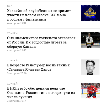
ВХЛ
Хоккейный клуб «Челны» не примет
участия в новом сезоне ВХЛ из‑за
проблем с финансами
4 августа 15:31
ХОККЕЙ
Сын знаменитого хоккеиста отказался
от России. И с гордостью играет за
сборную Канады
4 августа 12:55
ХОККЕЙ
В возрасте 19 лет умер воспитанник
«Салавата Юлаева» Ханов
3 августа 23:46
ХОККЕЙ
В НХЛ грубо обесценили величие
Овечкина. Россиянина вычеркнули из
числа лучших
3 августа 16:17