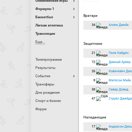
Олимпийские игры
Формула-1
Вратари
Баскетбол
34
Аллен Джейк
Легкая атлетика
Трансляции
Еще...
Защитники
21
Гюле Кайден
Телепрограмма
72
Джекай Арбер
Результаты
26
Ковачевич Джо
События
8
Матесон Майк
Трансферы
58
Савар Дэвид
Дни рождения
47
Струбл Джейде
Спорт и бизнес
Форум
Нападающие
17
Андерсон Джо