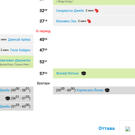
/
Жиру Клод
/
32
Сандерсон Джейк
29
2 мин
37
Макивен Зак
14
2 мин
III период
45
Джекай Арбер
2 мин
56
47
Гюле Кайден
2 мин
29
овачевич Джонатан
52
31
филд Коул
,
Сузуки Ник
/
57
Жозеф Мэтью
33
Вратари
00
01
00
00
 Джейк
(00
- 56
)
(00
- 60
)
Корписало Йонас
01
33
(56
- 57
)
33
00
 Джейк
(57
- 60
)
Оттава