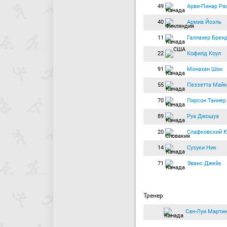
49
Арви-Пинар Ра
40
Армиа Йоэль
11
Галлахер Брен
22
Кофилд Коул
91
Монахан Шон
55
Пеззетта Майк
70
Пирсон Таннер
89
Руа Джошуа
20
Слафковский 
14
Сузуки Ник
71
Эванс Джейк
Тренер
Сан-Луи Марти