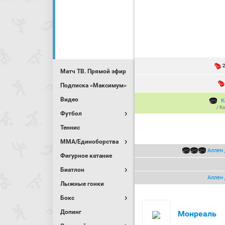
Матч ТВ. Прямой эфир
Подписка «Максимум»
Видео
К
/
Ко
Футбол
Теннис
MMA/Единоборства
Аллен
Фигурное катание
Биатлон
Аллен
Лыжные гонки
Бокс
Допинг
Монреаль