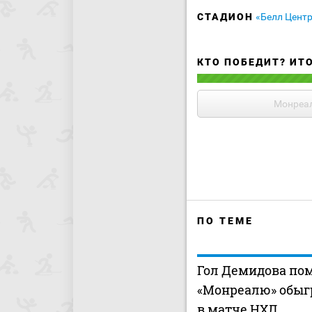
СТАДИОН
«Белл Цент
КТО ПОБЕДИТ? ИТ
Монреа
ПО ТЕМЕ
Гол Демидова по
«Монреалю» обыгр
в матче НХЛ