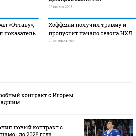
02 ноября 2025
ал «Оттаву»,
Хоффман получил травму и
л показатель
пропустит начало сезона НХЛ
26 сентября 2021
робный контракт с Игорем
ладшим
чил новый контракт с
амо» до 2028 года