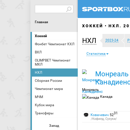
Главная
ХОККЕЙ
НХЛ. 20
Хоккей
НХЛ
2023-24
Р
Фонбет Чемпионат КХЛ
ВХЛ
Статистика
OLIMPBET Чемпионат
МХЛ
Монреаль
НХЛ
Канадиен
Сборная России
Чемпионат мира
Монреаль
Канада
МЧМ
Кубок мира
Трансферы
31
Ковачевич
52
/Кофилд, Сузуки/
Запад