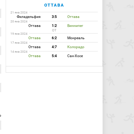
ОТТАВА
21 янв 2024
Филадельфия
3:5
Оттава
20 янв 2024
Оттава
1:2
Виннипег
ОТ
19 янв 2024
Оттава
6:2
Монреаль
17 янв 2024
Оттава
4:7
Колорадо
14 янв 2024
Оттава
5:4
Сан-Хосе
р