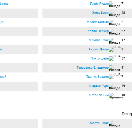
фаэль
Грейг Ридли
71
Жиру Клод
28
дан
Жозеф Мэтью
21
Келли Паркер
27
Макивен Зак
17
л
Норрис Джош
9
Пинто Шейн
57
Тарасенко Владимир
91
Юрай
Ткачук Брэден
7
Шартье Рурк
49
Штюцле Тим
18
Трене
н
Мартен Жак