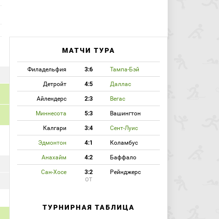
МАТЧИ ТУРА
Филадельфия
3:6
Тампа-Бэй
Детройт
4:5
Даллас
Айлендерс
2:3
Вегас
Миннесота
5:3
Вашингтон
Калгари
3:4
Сент-Луис
Эдмонтон
4:1
Коламбус
Анахайм
4:2
Баффало
Сан-Хосе
3:2
Рейнджерс
ОТ
ТУРНИРНАЯ ТАБЛИЦА