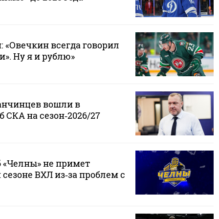
 «Овечкин всегда говорил
и». Ну я и рублю»
анчинцев вошли в
 СКА на сезон‑2026/27
 «Челны» не примет
 сезоне ВХЛ из‑за проблем с