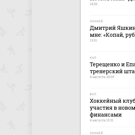
14:26
ХОККЕЙ
Дмитрий Яшкин:
мне: «Копай, руб
13:51
КХЛ
Терещенко и Еп
тренерский штаб
4 августа 20:03
ВХЛ
Хоккейный клуб
участия в новом
финансами
4 августа 15:31
ХОККЕЙ