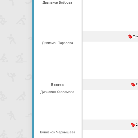
Дивизион Боброва
2 
Дивизион Тарасова
Восток
2
Дивизион Харламова
2
Дивизион Чернышева