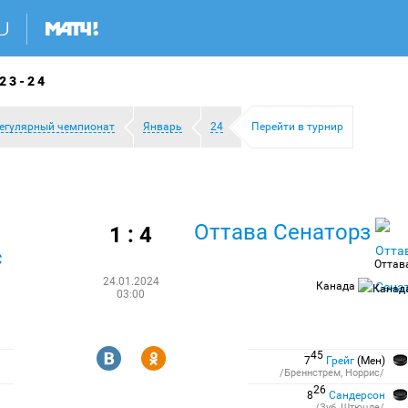
23-24
егулярный чемпионат
Январь
24
Перейти в турнир
Оттава Сенаторз
1 : 4
с
Оттав
24.01.2024
Канада
03:00
R
Y
45
7
Грейг
(Мен)
/Бреннстрем, Норрис/
26
8
Сандерсон
/Зуб, Штюцле/