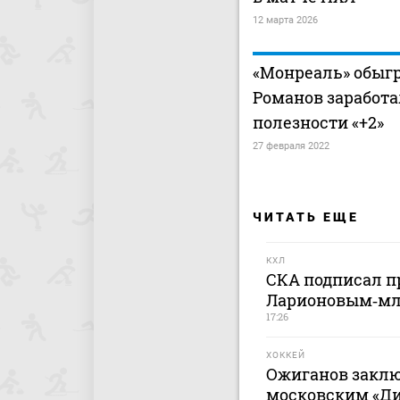
12 марта 2026
«Монреаль» обыгр
Романов заработа
полезности «+2»
27 февраля 2022
ЧИТАТЬ ЕЩЕ
КХЛ
СКА подписал п
Ларионовым‑м
17:26
ХОККЕЙ
Ожиганов заклю
московским «Дин