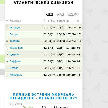
АТЛАНТИЧЕСКИЙ ДИВИЗИОН
Всего
Дома
В гостях
№
Команда
И
В(ВО)
П(ПО)
Ш
О
1
Флорида
82
42(10)
24(6)
268-200
110
2
Бостон
82
36(11)
20(15)
267-224
109
3
Торонто
82
33(13)
26(10)
303-263
102
4
Тампа-Бэй
82
37(8)
29(8)
291-268
98
5
Детройт
82
27(14)
32(9)
278-274
91
6
Баффало
82
33(6)
37(6)
246-244
84
7
Оттава
82
25(12)
41(4)
255-281
78
8
Монреаль
82
20(10)
36(16)
236-289
76
ЛИЧНЫЕ ВСТРЕЧИ МОНРЕАЛЬ
КАНАДИЕНС - ОТТАВА СЕНАТОРЗ
19 янв 2024
Оттава
6:2
Монреаль