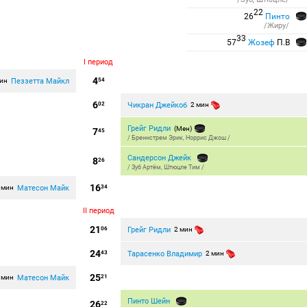
22
26
Пинто
/Жиру/
33
57
Жозеф
П.В
I период
4
Пеззетта Майкл
мин
54
6
Чикран Джейкоб
02
2 мин
Грейг Ридли
(Мен)
7
45
/
Бреннстрем Эрик
,
Норрис Джош
/
Сандерсон Джейк
8
26
/
Зуб Артём
,
Штюцле Тим
/
16
Матесон Майк
 мин
34
II период
21
Грейг Ридли
06
2 мин
24
Тарасенко Владимир
43
2 мин
25
Матесон Майк
 мин
21
Пинто Шейн
26
22