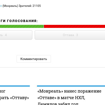
р»
(Монреаль)
Зрителей: 21105
ОГИ ГОЛОСОВАНИЯ:
ль
4
Оттава
3
Комментировать
мог
«Монреаль» нанес поражение
ать «Оттаву»
«Оттаве» в матче НХЛ,
Демидов забил гол