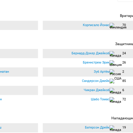
Вратар
Корписало Йонас
70
Защитник
Бернард-Докер Джейкоб
24
Бреннстрем Эрик
26
натан
Зуб Артём
2
Сандерсон Джейк
85
Чикран Джейкоб
6
н
Шабо Томас
72
Нападающи
ш
Батерсон Дрейк
19