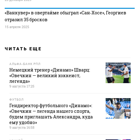
«Ванкувер» в овертайме обыграл «Сан‑Хосе», Георгиев
отразил 35 бросков
15 апреля 2025
ЧИТАТЬ ЕЩЕ
АЛЬФА-БАНК РПЛ
Немецкий тренер «Динамо» Шварц:
«Овечкин — великий хоккеист,
легенда»
9 августа 17:25
ФУТБОЛ
Гендиректор футбольного «Динамо»:
«Овечкин — легенда нашего спорта,
будем приглашать Александра, куда
ему удобно»
9 августа 16:58