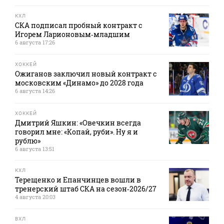
КХЛ
СКА подписал пробный контракт с
Игорем Ларионовым‑младшим
6 августа 17:26
ХОККЕЙ
Ожиганов заключил новый контракт с
московским «Динамо» до 2028 года
6 августа 14:26
ХОККЕЙ
Дмитрий Яшкин: «Овечкин всегда
говорил мне: «Копай, руби». Ну я и
рублю»
6 августа 13:51
КХЛ
Терещенко и Епанчинцев вошли в
тренерский штаб СКА на сезон‑2026/27
4 августа 20:03
ВХЛ