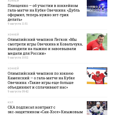
ХОККЕЙ
Плющенко — об участии в хоккейном
гала‑матче на Кубке Овечкина: «Дубль
оформил, теперь нужно хет‑трик
делать»
9 августа 11:51
ХОККЕЙ
Олимпийский чемпион Легков: «Мы
смотрели игры Овечкина и Ковальчука,
выходили на лыжню и завоевывали
медали для России»
9 августа 10:52
ХОККЕЙ
Олимпийский чемпион по хоккею
Каменский — о гала‑матче на Кубке
Овечкина: «Такие игры еще больше
объединяют и сплачивают нас»
9 августа 09:42
КХЛ
СКА подписал контракт с
экс‑защитником «Сан‑Хосе» Кныжовым