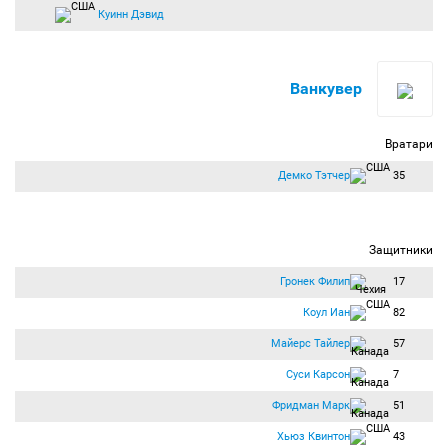
Куинн Дэвид
Ванкувер
Вратари
Демко Тэтчер
35
Защитники
Гронек Филип
17
Коул Иан
82
Майерс Тайлер
57
Суси Карсон
7
Фридман Марк
51
Хьюз Квинтон
43