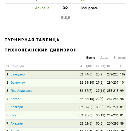
Аризона
3:2
Монреаль
ЕЩЕ
ТУРНИРНАЯ ТАБЛИЦА
ТИХООКЕАНСКИЙ ДИВИЗИОН
Всего
Дома
В гостях
№
Команда
И
В(ВО)
П(ПО)
Ш
О
1
Ванкувер
82
44(6)
23(9)
279-223
109
2
Эдмонтон
82
39(10)
27(6)
294-237
104
3
Лос-Анджелес
82
37(7)
27(11)
256-215
99
4
Вегас
82
35(10)
29(8)
267-245
98
5
Калгари
82
32(6)
39(5)
253-271
81
6
Сиэтл
82
28(6)
35(13)
217-236
81
7
Анахайм
82
21(6)
50(5)
204-295
59