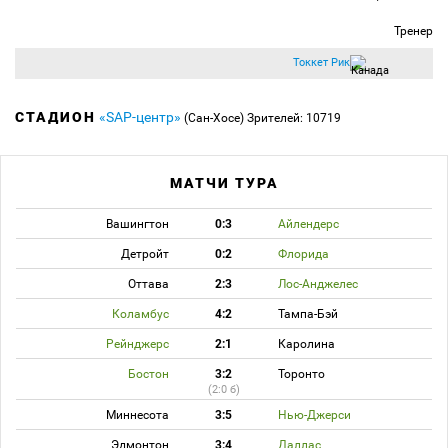
Тренер
Токкет Рик
СТАДИОН
«SAP-центр»
(Сан-Хосе)
Зрителей: 10719
МАТЧИ ТУРА
Вашингтон
0:3
Айлендерс
Детройт
0:2
Флорида
Оттава
2:3
Лос-Анджелес
Коламбус
4:2
Тампа-Бэй
Рейнджерс
2:1
Каролина
Бостон
3:2
Торонто
(2:0 б)
Миннесота
3:5
Нью-Джерси
Эдмонтон
3:4
Даллас