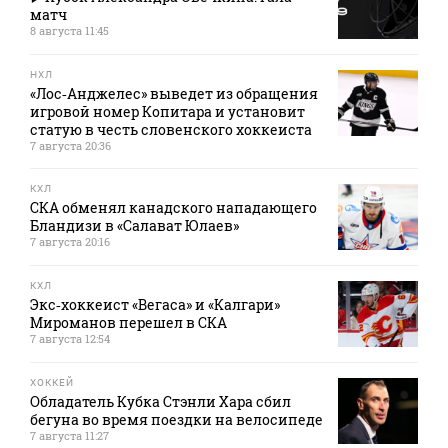
матч
8 августа 11:45
НХЛ
«Лос‑Анджелес» выведет из обращения
игровой номер Копитара и установит
статую в честь словенского хоккеиста
7 августа 20:36
КХЛ
СКА обменял канадского нападающего
Бландизи в «Салават Юлаев»
7 августа 20:16
КХЛ
Экс‑хоккеист «Вегаса» и «Калгари»
Мироманов перешел в СКА
7 августа 12:54
ХОККЕЙ
Обладатель Кубка Стэнли Хара сбил
бегуна во время поездки на велосипеде
7 августа 11:27