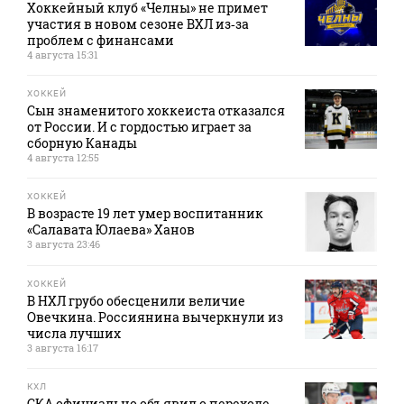
Хоккейный клуб «Челны» не примет
участия в новом сезоне ВХЛ из‑за
проблем с финансами
4 августа 15:31
ХОККЕЙ
Сын знаменитого хоккеиста отказался
от России. И с гордостью играет за
сборную Канады
4 августа 12:55
ХОККЕЙ
В возрасте 19 лет умер воспитанник
«Салавата Юлаева» Ханов
3 августа 23:46
ХОККЕЙ
В НХЛ грубо обесценили величие
Овечкина. Россиянина вычеркнули из
числа лучших
3 августа 16:17
КХЛ
СКА официально объявил о переходе