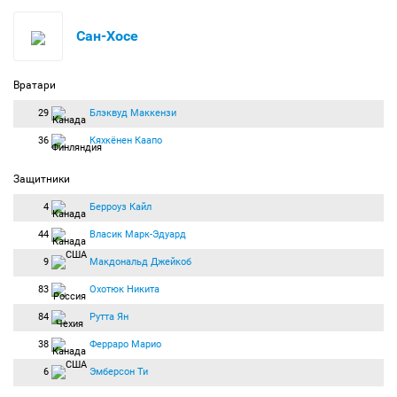
Сан-Хосе
Вратари
29
Блэквуд Маккензи
36
Кяхкёнен Каапо
Защитники
4
Берроуз Кайл
44
Власик Марк-Эдуард
9
Макдональд Джейкоб
83
Охотюк Никита
84
Рутта Ян
38
Ферраро Марио
6
Эмберсон Ти