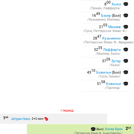
00
8
Хьюз
/Гронек, Лафферти/
49
16
Бэсер
(Бол)
/Кузьменко, Миллер/
03
21
Михеев
/Суси, Петтерссон Элиас Ф./
47
28
Кузьменко
/Петтерссон Элиас Ф., Фридман/
35
32
Лафферти
/Миллер, Хьюз/
26
37
Зутер
/Хьюз/
10
43
Бовилье
(Бол)
/Суси, Гронек/
58
51
Бовилье
/Гарлэнд/
I период
1
09
Штурм Нико
2+2 мин
2
23
Бэсер Брок
(Бол)
/
Петтерссон Элиас Ф.
,
Хьюз Квинтон
/