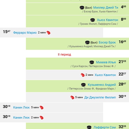
4
00
Миллер Джей Ти
(Бол)
/
Бэсер Брок
,
Хьюз Квинтон
/
8
00
Хьюз Квинтон
/
Гронек Филип
,
Лафферти Сэм
/
15
47
Ферраро Марио
2 мин
16
49
Бэсер Брок
(Бол)
/
Кузьменко Андрей
,
Миллер Джей Ти
/
II период
21
03
Михеев Илья
/
Суси Карсон
,
Петтерссон Элиас Ф.
/
22
27
Хьюз Квинтон
2 мин
28
47
Кузьменко Андрей
/
Петтерссон Элиас Ф.
,
Фридман Марк
/
30
19
Ди Джузеппе Филлип
5 мин
30
19
Канин Люк
5 мин
30
19
Канин Люк
2 мин
32
35
Лафферти Сэм