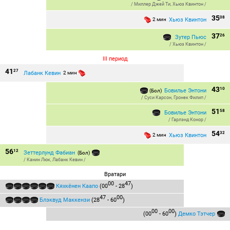
/
Миллер Джей Ти
,
Хьюз Квинтон
/
35
08
Хьюз Квинтон
2 мин
37
26
Зутер Пьюс
/
Хьюз Квинтон
/
III период
41
27
Лабанк Кевин
2 мин
43
10
Бовилье Энтони
(Бол)
/
Суси Карсон
,
Гронек Филип
/
51
58
Бовилье Энтони
/
Гарлэнд Конор
/
54
32
Хьюз Квинтон
2 мин
56
12
Зеттерлунд Фабиан
(Бол)
/
Канин Люк
,
Лабанк Кевин
/
Вратари
00
47
Кяхкёнен Каапо
(00
- 28
)
47
00
Блэквуд Маккензи
(28
- 60
)
00
00
(00
- 60
)
Демко Тэтчер