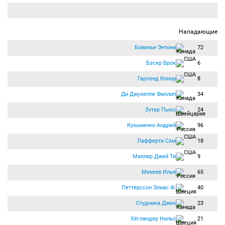
Нападающие
Бовилье Энтони
72
Бэсер Брок
6
Гарлэнд Конор
8
Ди Джузеппе Филлип
34
Зутер Пьюс
24
Кузьменко Андрей
96
Лафферти Сэм
18
Миллер Джей Ти
9
Михеев Илья
65
Петтерссон Элиас Ф.
40
Студника Джек
23
Хёгландер Нильс
21