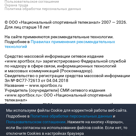
Пользовательское соглашение
Охрана труда
Политика обработки персональных данных
© ООО «Национальный спортивный телеканал» 2007 — 2026.
Для лиц старше 18 лет
На сайте применяются рекомендательные технологии.
Подробнее в
Правилах применения рекомендательных
технологий
Средство массовой информации сетевое издание
«www.sportbox.ru» зарегистрировано Федеральной службой
по надзору в сфере связи, информационных технологий
и массовых коммуникаций (Роскомнадзор).
Свидетельство о регистрации средства массовой информации
Эл № ФС77-72613 от 04.04.2018
Название — www.sportbox.ru
Учредитель (соучредители) СМИ сетевого издания
«www.sportbox.ru»: ООО «Национальный спортивный
телеканал»
Главный редактор СМИ сетевого издания «www.sportbox.ru»:
Конов В.А.
Мы используем файлы Сookie для корректной работы веб-сайта.
Номер телефона редакции СМИ сетевого издания
Подробнее в
Политике обработки персональных данных
и
«www.sportbox.ru»: +7 (495) 653 8419
Пользовательском соглашении
. Нажмите на кнопку «Хорошо»,
Адрес электронной почты редакции СМИ сетевого издания
если Вы согласны на использование файлов cookie. Если нет, то
«www.sportbox.ru»: editor@sportbox.ru
отключите Cookies в настройках браузера