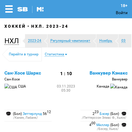
Войти
ХОККЕЙ
НХЛ. 2023-24
НХЛ
2023-24
Регулярный чемпионат
Ноябрь
03
Перейти в турнир
Статистика
Сан-Хосе Шаркс
Ванкувер Кэнакс
1 : 10
Сан-Хосе
Ванкувер
США
03.11.2023
Канада
05:30
12
23
(Бол)
Зеттерлунд
56
2
Бэсер
(Бол)
/Канин, Лабанк/
/Петтерссон Элиас Ф., Хьюз/
00
4
Миллер
(Бол)
/Бэсер, Хьюз/