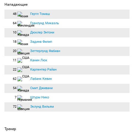
Нападающие
48
Гертл Томаш
64
Гранлунд Микаэль
10
Дюклер Энтони
18
Задина Филип
20
Зеттерлунд Фабиан
11
Канин Люк
22
Карпентер Райан
62
Лабанк Кевин
54
Смит Дживани
7
Штурм Нико
72
Эклунд Вильям
Тренер