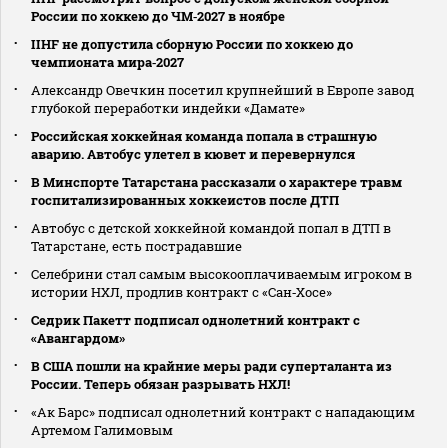
России по хоккею до ЧМ‑2027 в ноябре
IIHF не допустила сборную России по хоккею до
чемпионата мира‑2027
Александр Овечкин посетил крупнейший в Европе завод
глубокой переработки индейки «Дамате»
Российская хоккейная команда попала в страшную
аварию. Автобус улетел в кювет и перевернулся
В Минспорте Татарстана рассказали о характере травм
госпитализированных хоккеистов после ДТП
Автобус с детской хоккейной командой попал в ДТП в
Татарстане, есть пострадавшие
Селебрини стал самым высокооплачиваемым игроком в
истории НХЛ, продлив контракт с «Сан‑Хосе»
Седрик Пакетт подписал однолетний контракт с
«Авангардом»
В США пошли на крайние меры ради суперталанта из
России. Теперь обязан разрывать НХЛ!
«Ак Барс» подписал однолетний контракт с нападающим
Артемом Галимовым