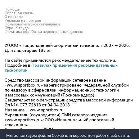
Помощь
Обратная связь
О портале
Реклама на портале
Пользовательское соглашение
Охрана труда
Политика обработки персональных данных
© ООО «Национальный спортивный телеканал» 2007 — 2026.
Для лиц старше 18 лет
На сайте применяются рекомендательные технологии.
Подробнее в
Правилах применения рекомендательных
технологий
Средство массовой информации сетевое издание
«www.sportbox.ru» зарегистрировано Федеральной службой
по надзору в сфере связи, информационных технологий
и массовых коммуникаций (Роскомнадзор).
Свидетельство о регистрации средства массовой информации
Эл № ФС77-72613 от 04.04.2018
Название — www.sportbox.ru
Учредитель (соучредители) СМИ сетевого издания
«www.sportbox.ru»: ООО «Национальный спортивный
телеканал»
Главный редактор СМИ сетевого издания «www.sportbox.ru»:
Конов В.А.
Мы используем файлы Сookie для корректной работы веб-сайта.