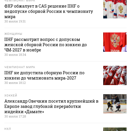
ЧЕМПИОНАТ МИРА
ФХР обжалует в CAS решение IIHF о
недопуске сборной России к чемпионату
мира
30 июля 19:31
ЖЕНЩИНЫ
IIHF рассмотрит вопрос с допуском
женской сборной России по хоккею до
ЧМ‑2027 в ноябре
30 июля 18:34
ЧЕМПИОНАТ МИРА
IIHF не допустила сборную России по
хоккею до чемпионата мира‑2027
30 июля 18:12
ХОККЕЙ
Александр Овечкин посетил крупнейший в
Европе завод глубокой переработки
индейки «Дамате»
30 июля 17:28
НХЛ