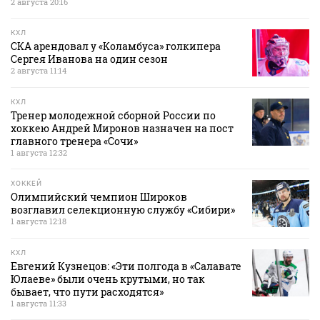
2 августа 20:16
КХЛ
СКА арендовал у «Коламбуса» голкипера
Сергея Иванова на один сезон
2 августа 11:14
КХЛ
Тренер молодежной сборной России по
хоккею Андрей Миронов назначен на пост
главного тренера «Сочи»
1 августа 12:32
ХОККЕЙ
Олимпийский чемпион Широков
возглавил селекционную службу «Сибири»
1 августа 12:18
КХЛ
Евгений Кузнецов: «Эти полгода в «Салавате
Юлаеве» были очень крутыми, но так
бывает, что пути расходятся»
1 августа 11:33