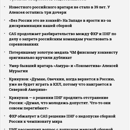
Известного российского вратаря не стало в 39 лет. У
Алексея остались три дочери
«Без России это не хоккей!» На Западе в ярости из-за
дискриминации нашей сборной
CAS продолжает разбирательство между ФХР и IIHF по
делу о запрете российским командам участвовать в
соревнованиях
Потерявшему золотую медаль ЧМ финскому хоккеисту
оригинально вручили дубликат
Умер бывший вратарь «Амура» и «Локомотива» Алексей
Мурыгин
Крикунов: «Думаю, Овечкин, когда вернется в Россию,
уже не будет играть в КХЛ, потому что наиграется в
Северной Америке»
Крикунов — о решении IIHF продлить отстранение
России: «Думал, что молодежь допустят. Что‑то они
совсем перегибают»
ФХР обжалует в CAS решение IIHF о недопуске сборной
России к чемпионату мира
IIHF рассмотрит вопрос с допуском женской сборной