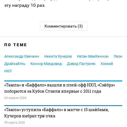
эту награду 10 раз.
Комментировать (3)
ПО ТЕМЕ
Александр Овечкин
Никита Кучеров
Натан МакКиннон
Леон
Драйзайтль
Коннор Макдэвид
Давид Пастрняк
Хоккей
НХЛ
«Тампа» и «Баффало» вышли в плей‑офф НХЛ, «Сэйбрз»
поборются за Кубок Стэнли впервые с 2011 года
04 апреля 2026
«Тампа» уступила «Баффало» в матче с 15 шайбами,
Кучеров набрал три очка
09 марта 2026