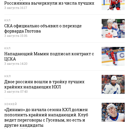
Россиянина вычеркнули из числа лучших
3 августа 16:17
КХЛ
СКА официально объявил о переходе
форварда Глотова
3 августа 15:06
КХЛ
Нападающий Мамин подписал контракт с
ЦСКА
3 августа 14:20
НХЛ
Двое россиян вошли в тройку лучших
крайних нападающих НХЛ
3 августа 07:40
ХОККЕЙ
«Динамо» до начала сезона КХЛ должен
пополнить крайний нападающий. Клуб
ведет переговоры с Гусевым, но есть и
другие кандидаты