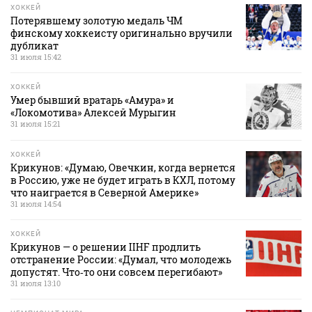
ХОККЕЙ
Потерявшему золотую медаль ЧМ
финскому хоккеисту оригинально вручили
дубликат
31 июля 15:42
ХОККЕЙ
Умер бывший вратарь «Амура» и
«Локомотива» Алексей Мурыгин
31 июля 15:21
ХОККЕЙ
Крикунов: «Думаю, Овечкин, когда вернется
в Россию, уже не будет играть в КХЛ, потому
что наиграется в Северной Америке»
31 июля 14:54
ХОККЕЙ
Крикунов — о решении IIHF продлить
отстранение России: «Думал, что молодежь
допустят. Что‑то они совсем перегибают»
31 июля 13:10