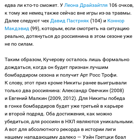
едва ли кто-то сможет. У
Леона Драйзайтля
106 очков,
к тому же немец также сейчас вне игры из-за травмы.
Далее следуют чех
Давид Пастрняк
(104) и
Коннор
Макдэвид
(99), которым, если смотреть на ситуацию
реально, дотянуться до россиянина в этом сезоне уже
не по силам.
Таким образом, Кучерову осталось лишь формально
дождаться, когда он будет признан лучшим
бомбардиром сезона и получит Арт Росс Трофи.
К слову, этот приз кроме Никиты ранее выигрывали
только два россиянина: Александр Овечкин (2008)
и Евгений Малкин (2009, 2012). Для Никиты победа
в гонке бомбардиров будет уже третьей в карьере
и второй подряд. Оба достижения, как можно
убедиться, для россиян в НХЛ являются уникальными.
А вот для абсолютного рекорда в истории лиги
нашему нападающему далеко — Уэйн Гретцки брал