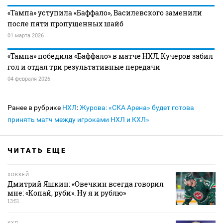
«Тампа» уступила «Баффало», Василевского заменили
после пяти пропущенных шайб
01 марта 2026
«Тампа» победила «Баффало» в матче НХЛ, Кучеров забил
гол и отдал три результативные передачи
04 февраля 2026
Ранее в рубрике
НХЛ
:
Журова: «СКА Арена» будет готова
принять матч между игроками НХЛ и КХЛ»
ЧИТАТЬ ЕЩЕ
ХОККЕЙ
Дмитрий Яшкин: «Овечкин всегда говорил
мне: «Копай, руби». Ну я и рублю»
13:51
КХЛ