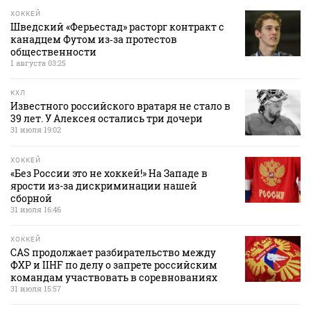
ХОККЕЙ
Шведский «Ферьестад» расторг контракт с
канадцем Футом из‑за протестов
общественности
1 августа 03:25
КХЛ
Известного российского вратаря не стало в
39 лет. У Алексея остались три дочери
31 июля 19:02
ХОККЕЙ
«Без России это не хоккей!» На Западе в
ярости из-за дискриминации нашей
сборной
31 июля 16:46
ХОККЕЙ
CAS продолжает разбирательство между
ФХР и IIHF по делу о запрете российским
командам участвовать в соревнованиях
31 июля 15:57