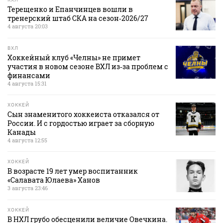
Терещенко и Епанчинцев вошли в
тренерский штаб СКА на сезон‑2026/27
4 августа 20:03
ВХЛ
Хоккейный клуб «Челны» не примет
участия в новом сезоне ВХЛ из‑за проблем с
финансами
4 августа 15:31
ХОККЕЙ
Сын знаменитого хоккеиста отказался от
России. И с гордостью играет за сборную
Канады
4 августа 12:55
ХОККЕЙ
В возрасте 19 лет умер воспитанник
«Салавата Юлаева» Ханов
3 августа 23:46
ХОККЕЙ
В НХЛ грубо обесценили величие Овечкина.