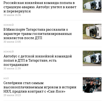
Российская хоккейная команда попала в
страшную аварию. Автобус улетел в кювет
и перевернулся
30 июля 16:36
ХОККЕЙ
В Минспорте Татарстана рассказали о
характере травм госпитализированных
хоккеистов после ДТП
30 июля 13:05
ХОККЕЙ
Автобус с детской хоккейной командой
попал в ДТП в Татарстане, есть
пострадавшие
30 июля 11:39
НХЛ
Селебрини стал самым
высокооплачиваемым игроком в истории
НХЛ, продлив контракт с «Сан‑Хосе»
29 июля 18:23