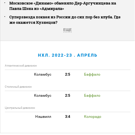
Московское «Динамо» обменяло Дер‑Аргучинцева на
Павла Шэна из «Адмирала»
Суперзвезда хоккея из России до сих пор без клуба. Где
же окажется Кузнецов?
ЕЩЕ
НХЛ. 2022-23 . АПРЕЛЬ
Атлантический дивизион
Коламбус
2:5
Баффало
Столичный дивизион
Коламбус
2:5
Баффало
Центральный дивизион
Нэшвилл
3:4
Колорадо