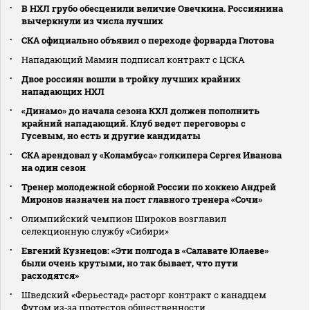
В НХЛ грубо обесценили величие Овечкина. Россиянина
вычеркнули из числа лучших
СКА официально объявил о переходе форварда Глотова
Нападающий Мамин подписал контракт с ЦСКА
Двое россиян вошли в тройку лучших крайних
нападающих НХЛ
«Динамо» до начала сезона КХЛ должен пополнить
крайний нападающий. Клуб ведет переговоры с
Гусевым, но есть и другие кандидаты
СКА арендовал у «Коламбуса» голкипера Сергея Иванова
на один сезон
Тренер молодежной сборной России по хоккею Андрей
Миронов назначен на пост главного тренера «Сочи»
Олимпийский чемпион Широков возглавил
селекционную службу «Сибири»
Евгений Кузнецов: «Эти полгода в «Салавате Юлаеве»
были очень крутыми, но так бывает, что пути
расходятся»
Шведский «Ферьестад» расторг контракт с канадцем
Футом из‑за протестов общественности