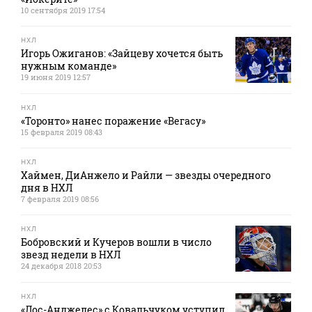
10 сентября 2019 17:54
НХЛ
Игорь Ожиганов: «Зайцеву хочется быть
нужным команде»
19 июня 2019 12:57
НХЛ
«Торонто» нанес поражение «Вегасу»
15 февраля 2019 08:43
НХЛ
Хаймен, ДиАнжело и Райли — звезды очередного
дня в НХЛ
7 февраля 2019 08:56
НХЛ
Бобровский и Кучеров вошли в число
звезд недели в НХЛ
24 декабря 2018 20:53
НХЛ
«Лос-Анджелес» с Ковальчуком уступил