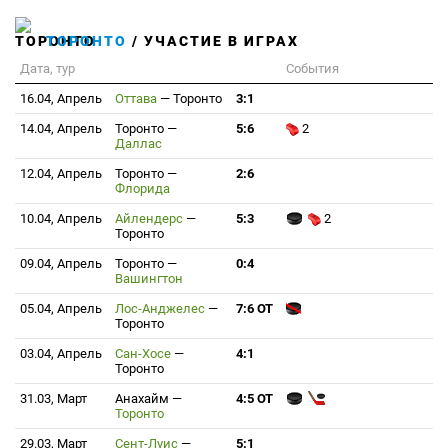
ТОРОНТО
/ УЧАСТИЕ В ИГРАХ
Дата, тур
События
16.04, Апрель
Оттава
—
Торонто
3:1
14.04, Апрель
Торонто
—
5:6
2
Даллас
12.04, Апрель
Торонто
—
2:6
Флорида
10.04, Апрель
Айлендерс
—
5:3
2
Торонто
09.04, Апрель
Торонто
—
0:4
Вашингтон
05.04, Апрель
Лос-Анджелес
—
7:6 ОТ
Торонто
03.04, Апрель
Сан-Хосе
—
4:1
Торонто
31.03, Март
Анахайм
—
4:5 ОТ
Торонто
29.03, Март
Сент-Луис
—
5:1