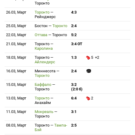
Торонто
26.03, Март
Торонто
—
4:3
Рейнджерс
25.03, Март
Бостон
—
Торонто
2:4
22.03, Март
Оттава
—
Торонто
5:2
21.03, Март
Торонто
—
3:4 ОТ
Каролина
18.03, Март
Торонто
—
1:3
5 +2
Айлендерс
16.03, Март
Миннесота
—
2:4
Торонто
15.03, Март
Баффало
—
3:2
Торонто
(2:0 б)
13.03, Март
Торонто
—
6:4
2
Анахайм
11.03, Март
Монреаль
—
3:1
Торонто
08.03, Март
Торонто
—
Тампа-
2:5
Бэй