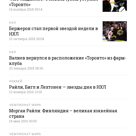
«Торонто»
14 ноября 2018 09:14
НХЛ
Бержерон стал первой звездой недели в
НХЛ
15 октября 2018 20:04
НХЛ
Валиев вернулся в расположение «Торонто» из фарм-
клуба
23 января 2018 08:36
ХОККЕЙ
Райли, Бигл и Лехтонен — звезды дня в НХЛ
12 ноября 2016 13:18
ЧЕМПИОНАТ МИРА
Морган Райли: Финляндия – великая хоккейная
страна
18 мая 2016 00:00
ЧЕМПИОНАТ МИРА