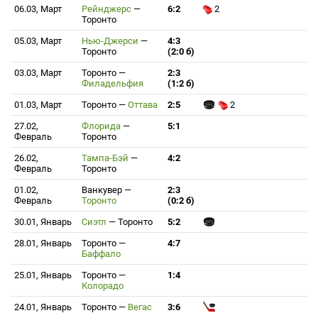
06.03, Март
Рейнджерс
—
6:2
2
Торонто
05.03, Март
Нью-Джерси
—
4:3
Торонто
(2:0 б)
03.03, Март
Торонто
—
2:3
Филадельфия
(1:2 б)
01.03, Март
Торонто
—
Оттава
2:5
2
27.02,
Флорида
—
5:1
Февраль
Торонто
26.02,
Тампа-Бэй
—
4:2
Февраль
Торонто
01.02,
Ванкувер
—
2:3
Февраль
Торонто
(0:2 б)
30.01, Январь
Сиэтл
—
Торонто
5:2
28.01, Январь
Торонто
—
4:7
Баффало
25.01, Январь
Торонто
—
1:4
Колорадо
24.01, Январь
Торонто
—
Вегас
3:6