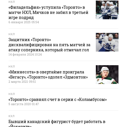
НХЛ
«Филадельфия» уступила «Торонто» в
матче НХЛ, Мичков не забил в третьей
игре подряд
6 января 2025 05:54
НХЛ
Защитник «Торонто»
дисквалифицирован на пять матчей за
атаку соперника, который отмечал гол
14 февраля 2024 10:24
НХЛ
«Миннесота» в овертайме проиграла
«Вегасу», «Торонто» одолел «Эдмонтон»
2 марта 2021 09:51
НХЛ
«Торонто» сравнял счет в серии с «Коламбусом»
5 августа 2020 01:47
КХЛ
Бывший канадский фигурист будет работать в
«Йокерите»