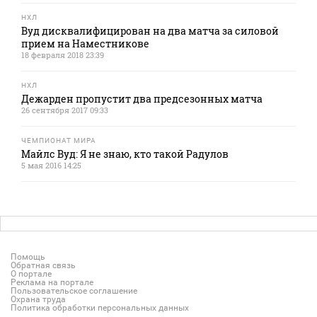
НХЛ
Вуд дисквалифицирован на два матча за силовой
прием на Наместникове
18 февраля 2018 23:39
НХЛ
Дежарден пропустит два предсезонных матча
26 сентября 2017 09:33
ЧЕМПИОНАТ МИРА
Майлс Вуд: Я не знаю, кто такой Радулов
5 мая 2016 14:25
Помощь
Обратная связь
О портале
Реклама на портале
Пользовательское соглашение
Охрана труда
Политика обработки персональных данных