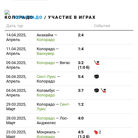
КОЛОРАДО
/ УЧАСТИЕ В ИГРАХ
Дата, тур
События
14.04.2025,
Анахайм
—
2:4
Апрель
Колорадо
11.04.2025,
Колорадо
—
1:4
Апрель
Ванкувер
09.04.2025,
Колорадо
—
Вегас
3:2
Апрель
(1:0 б)
06.04.2025,
Сент-Луис
—
5:4
Апрель
Колорадо
04.04.2025,
Коламбус
—
3:7
Апрель
Колорадо
29.03.2025,
Колорадо
—
Сент-
1:2
Март
Луис
28.03.2025,
Колорадо
—
Лос-
4:0
Март
Анджелес
23.03.2025,
Монреаль
—
4:5
2
Март
Колорадо
(1:2 б)