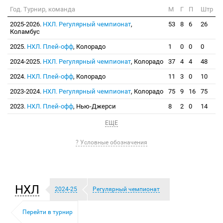
Год. Турнир, команда
М
Г
П
Штр
2025-2026.
НХЛ. Регулярный чемпионат
,
53
8
6
26
Коламбус
2025.
НХЛ. Плей-офф
, Колорадо
1
0
0
0
2024-2025.
НХЛ. Регулярный чемпионат
, Колорадо
37
4
4
48
2024.
НХЛ. Плей-офф
, Колорадо
11
3
0
10
2023-2024.
НХЛ. Регулярный чемпионат
, Колорадо
75
9
16
75
2023.
НХЛ. Плей-офф
, Нью-Джерси
8
2
0
14
ЕЩЕ
? Условные обозначения
НХЛ
2024-25
Регулярный чемпионат
Перейти в турнир