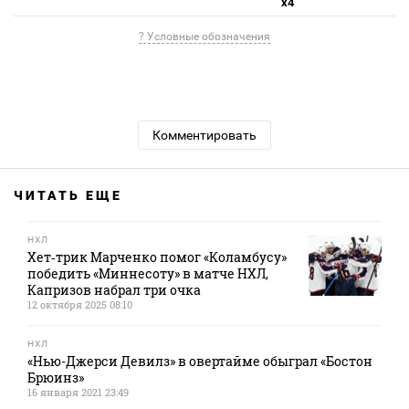
x4
? Условные обозначения
Комментировать
ЧИТАТЬ ЕЩЕ
НХЛ
Хет‑трик Марченко помог «Коламбусу»
победить «Миннесоту» в матче НХЛ,
Капризов набрал три очка
12 октября 2025 08:10
НХЛ
«Нью-Джерси Девилз» в овертайме обыграл «Бостон
Брюинз»
16 января 2021 23:49