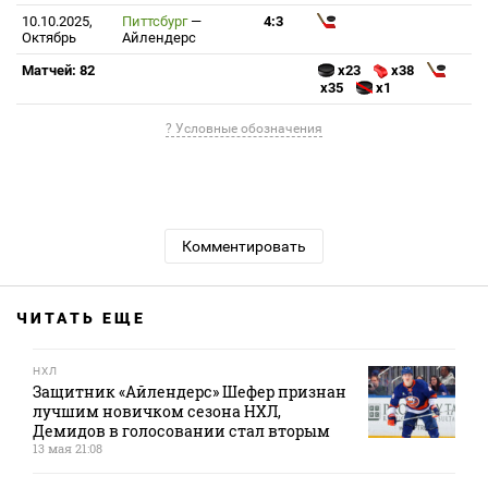
10.10.2025,
Питтсбург
—
4:3
Октябрь
Айлендерс
Матчей: 82
x23
x38
x35
x1
? Условные обозначения
Комментировать
ЧИТАТЬ ЕЩЕ
НХЛ
Защитник «Айлендерс» Шефер признан
лучшим новичком сезона НХЛ,
Демидов в голосовании стал вторым
13 мая 21:08