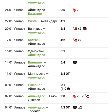
Айлендерс
24.01, Январь
Айлендерс
—
0:5
2
Баффало
22.01, Январь
Сиэтл
—
Айлендерс
4:1
20.01, Январь
Ванкувер
—
3:4
x2
Айлендерс
17.01, Январь
Калгари
—
4:2
x2
Айлендерс
16.01, Январь
Эдмонтон
—
0:1
Айлендерс
14.01, Январь
Виннипег
—
5:4
Айлендерс
11.01, Январь
Миннесота
—
3:4 ОТ
Айлендерс
09.01, Январь
Нэшвилл
—
2:1
Айлендерс
(1:0 б)
07.01, Январь
Айлендерс
—
Нью-
9:0
2 +2
Джерси
04.01, Январь
Айлендерс
—
4:3 ОТ
x2
Торонто