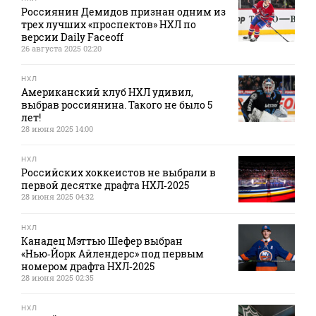
Россиянин Демидов признан одним из
трех лучших «проспектов» НХЛ по
версии Daily Faceoff
26 августа 2025 02:20
НХЛ
Американский клуб НХЛ удивил,
выбрав россиянина. Такого не было 5
лет!
28 июня 2025 14:00
НХЛ
Российских хоккеистов не выбрали в
первой десятке драфта НХЛ‑2025
28 июня 2025 04:32
НХЛ
Канадец Мэттью Шефер выбран
«Нью‑Йорк Айлендерс» под первым
номером драфта НХЛ‑2025
28 июня 2025 02:35
НХЛ