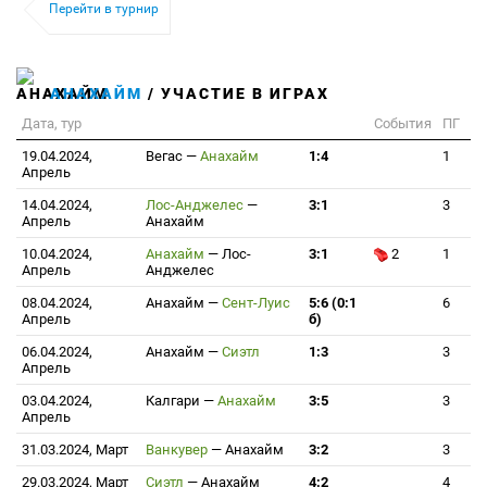
Перейти в турнир
АНАХАЙМ
/ УЧАСТИЕ В ИГРАХ
Дата, тур
События
ПГ
19.04.2024,
Вегас
—
Анахайм
1:4
1
Апрель
14.04.2024,
Лос-Анджелес
—
3:1
3
Апрель
Анахайм
10.04.2024,
Анахайм
—
Лос-
3:1
2
1
Апрель
Анджелес
08.04.2024,
Анахайм
—
Сент-Луис
5:6 (0:1
6
Апрель
б)
06.04.2024,
Анахайм
—
Сиэтл
1:3
3
Апрель
03.04.2024,
Калгари
—
Анахайм
3:5
3
Апрель
31.03.2024, Март
Ванкувер
—
Анахайм
3:2
3
29.03.2024, Март
Сиэтл
—
Анахайм
4:2
4