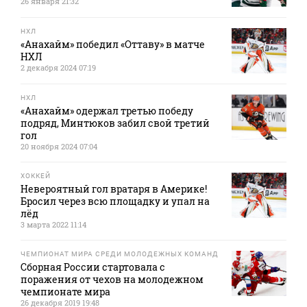
26 января 21:32
НХЛ
«Анахайм» победил «Оттаву» в матче
НХЛ
2 декабря 2024 07:19
НХЛ
«Анахайм» одержал третью победу
подряд, Минтюков забил свой третий
гол
20 ноября 2024 07:04
ХОККЕЙ
Невероятный гол вратаря в Америке!
Бросил через всю площадку и упал на
лёд
3 марта 2022 11:14
ЧЕМПИОНАТ МИРА СРЕДИ МОЛОДЕЖНЫХ КОМАНД
Сборная России стартовала с
поражения от чехов на молодежном
чемпионате мира
26 декабря 2019 19:48