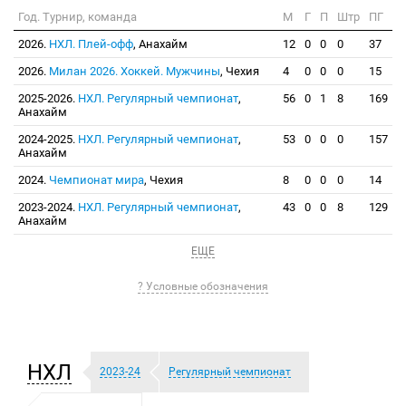
Год. Турнир, команда
М
Г
П
Штр
ПГ
2026.
НХЛ. Плей-офф
, Анахайм
12
0
0
0
37
2026.
Милан 2026. Хоккей. Мужчины
, Чехия
4
0
0
0
15
2025-2026.
НХЛ. Регулярный чемпионат
,
56
0
1
8
169
Анахайм
2024-2025.
НХЛ. Регулярный чемпионат
,
53
0
0
0
157
Анахайм
2024.
Чемпионат мира
, Чехия
8
0
0
0
14
2023-2024.
НХЛ. Регулярный чемпионат
,
43
0
0
8
129
Анахайм
ЕЩЕ
? Условные обозначения
НХЛ
2023-24
Регулярный чемпионат