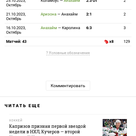
25.10.2023,
Коламбус
—
Анахайм
2:3 ОТ
2
Октябрь
21.10.2023,
Аризона
—
Анахайм
2:1
2
Октябрь
16.10.2023,
Анахайм
—
Каролина
6:3
3
Октябрь
Матчей: 43
x8
129
? Условные обозначения
Комментировать
ЧИТАТЬ ЕЩЕ
ХОККЕЙ
Капризов признан первой звездой
недели в НХЛ, Кучеров — второй