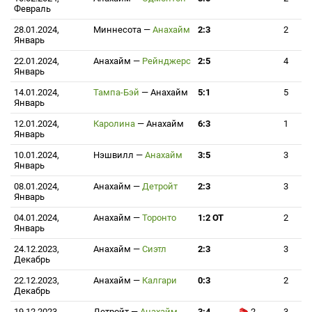
Февраль
28.01.2024,
Миннесота
—
Анахайм
2:3
2
Январь
22.01.2024,
Анахайм
—
Рейнджерс
2:5
4
Январь
14.01.2024,
Тампа-Бэй
—
Анахайм
5:1
5
Январь
12.01.2024,
Каролина
—
Анахайм
6:3
1
Январь
10.01.2024,
Нэшвилл
—
Анахайм
3:5
3
Январь
08.01.2024,
Анахайм
—
Детройт
2:3
3
Январь
04.01.2024,
Анахайм
—
Торонто
1:2 ОТ
2
Январь
24.12.2023,
Анахайм
—
Сиэтл
2:3
3
Декабрь
22.12.2023,
Анахайм
—
Калгари
0:3
2
Декабрь
19.12.2023,
Детройт
—
Анахайм
3:4
2
3