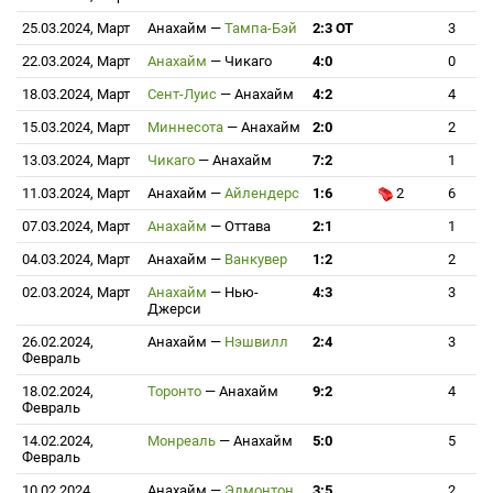
25.03.2024, Март
Анахайм
—
Тампа-Бэй
2:3 ОТ
3
22.03.2024, Март
Анахайм
—
Чикаго
4:0
0
18.03.2024, Март
Сент-Луис
—
Анахайм
4:2
4
15.03.2024, Март
Миннесота
—
Анахайм
2:0
2
13.03.2024, Март
Чикаго
—
Анахайм
7:2
1
11.03.2024, Март
Анахайм
—
Айлендерс
1:6
2
6
07.03.2024, Март
Анахайм
—
Оттава
2:1
1
04.03.2024, Март
Анахайм
—
Ванкувер
1:2
2
02.03.2024, Март
Анахайм
—
Нью-
4:3
3
Джерси
26.02.2024,
Анахайм
—
Нэшвилл
2:4
3
Февраль
18.02.2024,
Торонто
—
Анахайм
9:2
4
Февраль
14.02.2024,
Монреаль
—
Анахайм
5:0
5
Февраль
10.02.2024,
Анахайм
—
Эдмонтон
3:5
2