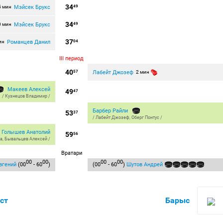
34
Мэйсек Брукс
5 мин
49
34
Мэйсек Брукс
0 мин
49
37
Романцев Данил
ин
04
III период
40
Лабейт Джозеф
57
2 мин
Макеев Алексей
49
47
/
Кузнецов Владимир
/
Барбер Райли
53
37
/
Лабейт Джозеф
,
Оберг Понтус
/
Голышев Анатолий
59
56
та
,
Бывальцев Алексей
/
Вратари
00
00
00
00
вгений
(00
- 60
)
(00
- 60
)
Шутов Андрей
ст
Барыс