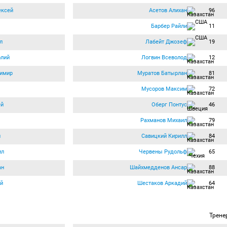
ексей
Асетов Алихан
96
Барбер Райли
11
л
Лабейт Джозеф
19
олий
Логвин Всеволод
12
димир
Муратов Батырлан
81
Мусоров Максим
72
ей
Оберг Понтус
46
Рахманов Михаил
79
й
Савицкий Кирилл
84
ил
Червены Рудольф
65
ан
Шайхмедденов Ансар
88
й
Шестаков Аркадий
64
Трене