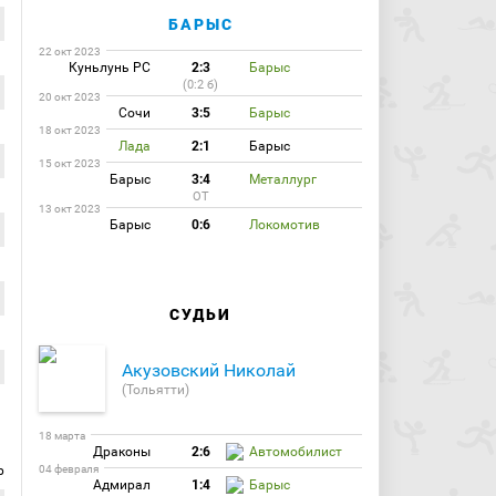
БАРЫС
22 окт 2023
Куньлунь РС
2:3
Барыс
(0:2 б)
20 окт 2023
Сочи
3:5
Барыс
18 окт 2023
Лада
2:1
Барыс
15 окт 2023
Барыс
3:4
Металлург
ОТ
13 окт 2023
Барыс
0:6
Локомотив
СУДЬИ
Акузовский Николай
(Тольятти)
18 марта
Драконы
2:6
Автомобилист
р
04 февраля
Адмирал
1:4
Барыс