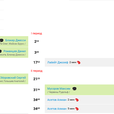
I период
Блэкер Джесси
2
34
Ли Олег
,
Мэйсек Брукс
/
Романцев Данил
3
40
икита
,
Блэкер Джесси
/
17
Лабейт Джозеф
52
2 мин
II период
Зборовский Сергей
21
25
нил
,
Голышев Анатолий
/
Мусоров Максим
31
36
/
Червены Рудольф
/
34
Асетов Алихан
49
2 мин
34
Асетов Алихан
49
5 мин