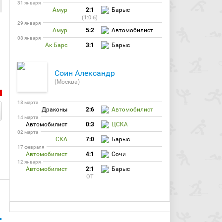
31 января
Амур
2:1
Барыс
(1:0 б)
29 января
Амур
5:2
Автомобилист
08 января
Ак Барс
3:1
Барыс
Соин Александр
(Москва)
18 марта
Драконы
2:6
Автомобилист
14 марта
Автомобилист
0:3
ЦСКА
02 марта
СКА
7:0
Барыс
17 февраля
Автомобилист
4:1
Сочи
12 января
Автомобилист
2:1
Барыс
ОТ