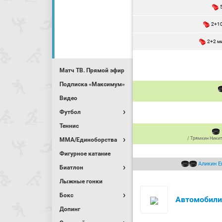
2+1
2+2 м
Матч ТВ. Прямой эфир
Подписка «Максимум»
Видео
Футбол
Теннис
/
Трямкин Ники
MMA/Единоборства
Фигурное катание
Аликин Е
Биатлон
Лыжные гонки
Бокс
Автомобили
Допинг