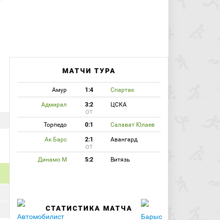
МАТЧИ ТУРА
Амур
1:4
Спартак
Адмирал
3:2
ЦСКА
ОТ
Торпедо
0:1
Салават Юлаев
Ак Барс
2:1
Авангард
ОТ
Динамо М
5:2
Витязь
СТАТИСТИКА МАТЧА