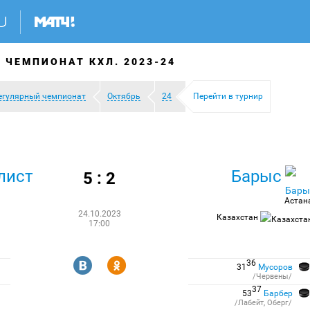
 ЧЕМПИОНАТ КХЛ. 2023-24
егулярный чемпионат
Октябрь
24
Перейти в турнир
лист
Барыс
5 : 2
Астан
24.10.2023
Казахстан
17:00
R
Y
36
31
Мусоров
/Червены/
37
53
Барбер
/Лабейт, Оберг/