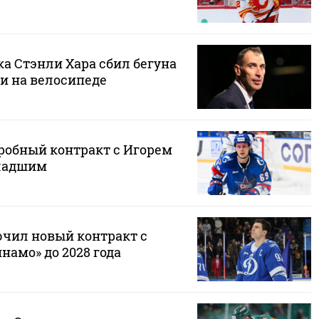
а Стэнли Хара сбил бегуна
и на велосипеде
робный контракт с Игорем
ладшим
чил новый контракт с
амо» до 2028 года