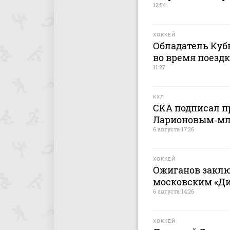
12:54
ХОККЕЙ
Обладатель Кубк
во время поездк
11:27
КХЛ
СКА подписал п
Ларионовым‑м
6 августа 17:26
ХОККЕЙ
Ожиганов заклю
московским «Дин
6 августа 14:26
ХОККЕЙ