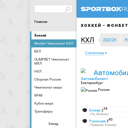
Главная
ХОККЕЙ
ФОНБЕТ
Хоккей
КХЛ
2023-24
Р
Фонбет Чемпионат КХЛ
ВХЛ
Статистика
OLIMPBET Чемпионат
МХЛ
Автомоби
НХЛ
Сборная России
Екатеринбург
Чемпионат мира
Россия
МЧМ
Кубок мира
34
Блэкер
2
Трансферы
/Ли, Мэйсек/
40
Романцев
3
Запад
/Трямкин, Блэкер/