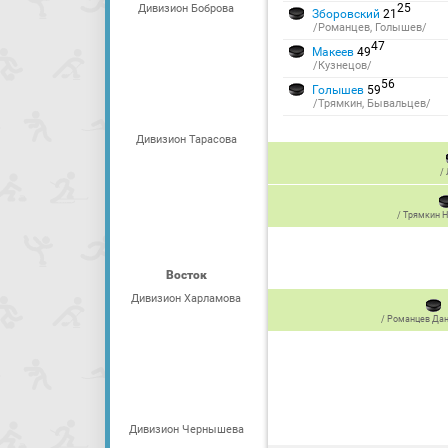
25
Дивизион Боброва
Зборовский
21
/Романцев, Голышев/
47
Макеев
49
/Кузнецов/
56
Голышев
59
/Трямкин, Бывальцев/
Дивизион Тарасова
/
/
Трямкин Н
Восток
Дивизион Харламова
/
Романцев Да
Дивизион Чернышева