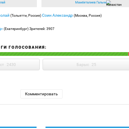
олай
Мамбеталиев Галым
колай
Соин Александр
(Тольятти, Россия)
(Москва, Россия)
ц»
(Екатеринбург)
Зрителей: 3907
ОГИ ГОЛОСОВАНИЯ:
ст
2430
Барыс
25
Комментировать