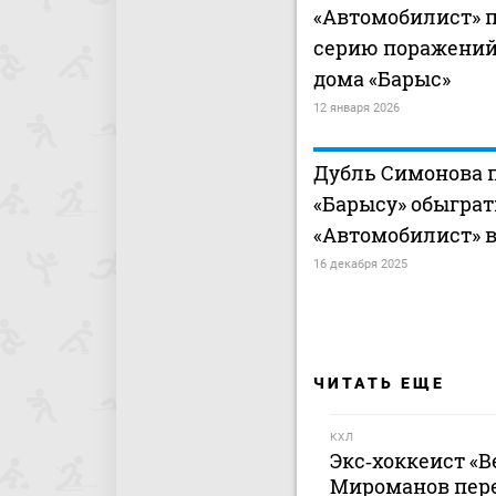
«Автомобилист» 
серию поражений
дома «Барыс»
12 января 2026
Дубль Симонова 
«Барысу» обыграт
«Автомобилист» 
16 декабря 2025
ЧИТАТЬ ЕЩЕ
КХЛ
Экс‑хоккеист «В
Мироманов пер