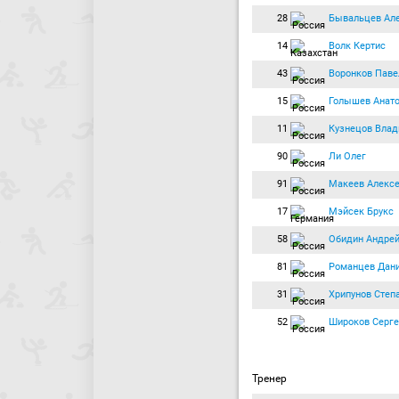
28
Бывальцев Ал
14
Волк Кертис
43
Воронков Паве
15
Голышев Анат
11
Кузнецов Вла
90
Ли Олег
91
Макеев Алекс
17
Мэйсек Брукс
58
Обидин Андре
81
Романцев Дан
31
Хрипунов Степ
52
Широков Серге
Тренер