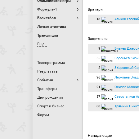
Олимпийские игры
Формула-1
Вратари
Баскетбол
18
Аликин Евгени
Легкая атлетика
Трансляции
Защитники
Еще...
9
Блэкер Джесс
55
Воробьев Кири
Телепрограмма
2
Зборовский Се
Результаты
96
Леонтьев Влад
События
21
Осипов Макси
Трансферы
57
Севостьянов А
Дни рождения
Спорт и бизнес
88
Трямкин Никит
Форум
Нападающие