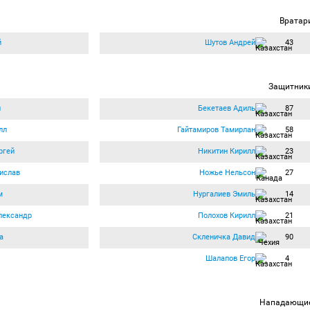
Вратар
й
Шутов Андрей
43
Защитник
и
Бекетаев Адиль
87
лл
Гайтамиров Тамирлан
58
ргей
Никитин Кирилл
23
ислав
Ножье Нельсон
27
м
Нургалиев Эмиль
14
лександр
Полохов Кирилл
21
а
Скленичка Давид
90
Шалапов Егор
4
Нападающи