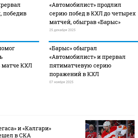
прервал
«Автомобилист» продлил
, победив
серию побед в КХЛ до четырех
матчей, обыграв «Барыс»
25 декабря 2025
помог
«Барыс» обыграл
ь
«Автомобилист» и прервал
в матче КХЛ
пятиматчевую серию
поражений в КХЛ
07 ноября 2025
егаса» и «Калгари»
ешел в СКА