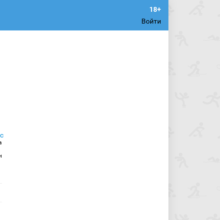
Войти
а