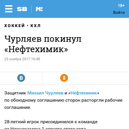
Войти
ХОККЕЙ
КХЛ
Чурляев покинул
«Нефтехимик»
23 ноября 2017 16:48
R
Y
Защитник
Михаил Чурляев
и «
Нефтехимик
»
по обоюдному соглашению сторон расторгли рабочее
соглашение.
28-летний игрок присоединился к команде
из Нижнекамска 1 августа этого года.