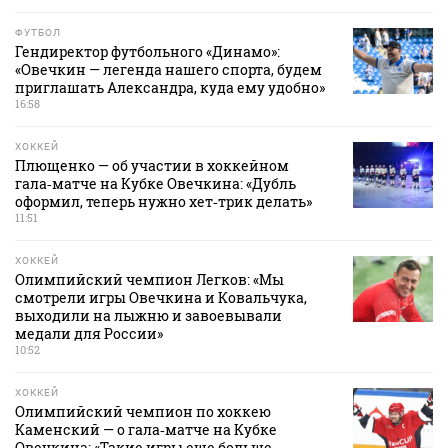
ФУТБОЛ
Гендиректор футбольного «Динамо»:
«Овечкин — легенда нашего спорта, будем
приглашать Александра, куда ему удобно»
16:58
ХОККЕЙ
Плющенко — об участии в хоккейном
гала‑матче на Кубке Овечкина: «Дубль
оформил, теперь нужно хет‑трик делать»
11:51
ХОККЕЙ
Олимпийский чемпион Легков: «Мы
смотрели игры Овечкина и Ковальчука,
выходили на лыжню и завоевывали
медали для России»
10:52
ХОККЕЙ
Олимпийский чемпион по хоккею
Каменский — о гала‑матче на Кубке
Овечкина: «Такие игры еще больше