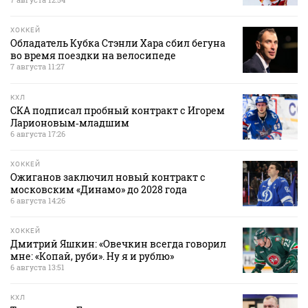
ХОККЕЙ
Обладатель Кубка Стэнли Хара сбил бегуна
во время поездки на велосипеде
7 августа 11:27
КХЛ
СКА подписал пробный контракт с Игорем
Ларионовым‑младшим
6 августа 17:26
ХОККЕЙ
Ожиганов заключил новый контракт с
московским «Динамо» до 2028 года
6 августа 14:26
ХОККЕЙ
Дмитрий Яшкин: «Овечкин всегда говорил
мне: «Копай, руби». Ну я и рублю»
6 августа 13:51
КХЛ