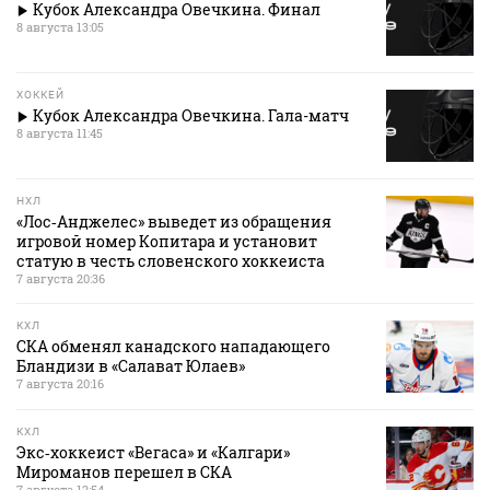
Кубок Александра Овечкина. Финал
8 августа 13:05
ХОККЕЙ
Кубок Александра Овечкина. Гала-матч
8 августа 11:45
НХЛ
«Лос‑Анджелес» выведет из обращения
игровой номер Копитара и установит
статую в честь словенского хоккеиста
7 августа 20:36
КХЛ
СКА обменял канадского нападающего
Бландизи в «Салават Юлаев»
7 августа 20:16
КХЛ
Экс‑хоккеист «Вегаса» и «Калгари»
Мироманов перешел в СКА
7 августа 12:54