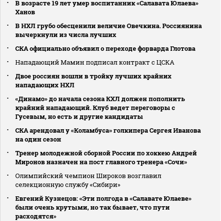
В возрасте 19 лет умер воспитанник «Салавата Юлаева»
Ханов
В НХЛ грубо обесценили величие Овечкина. Россиянина
вычеркнули из числа лучших
СКА официально объявил о переходе форварда Глотова
Нападающий Мамин подписал контракт с ЦСКА
Двое россиян вошли в тройку лучших крайних
нападающих НХЛ
«Динамо» до начала сезона КХЛ должен пополнить
крайний нападающий. Клуб ведет переговоры с
Гусевым, но есть и другие кандидаты
СКА арендовал у «Коламбуса» голкипера Сергея Иванова
на один сезон
Тренер молодежной сборной России по хоккею Андрей
Миронов назначен на пост главного тренера «Сочи»
Олимпийский чемпион Широков возглавил
селекционную службу «Сибири»
Евгений Кузнецов: «Эти полгода в «Салавате Юлаеве»
были очень крутыми, но так бывает, что пути
расходятся»