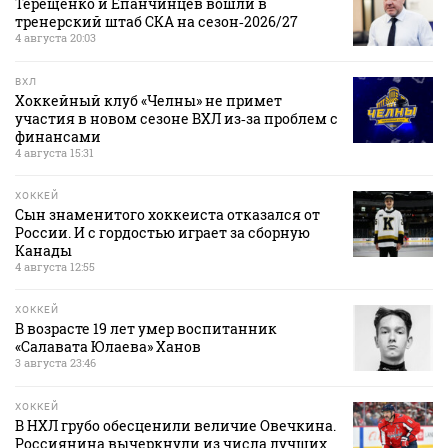
Терещенко и Епанчинцев вошли в
тренерский штаб СКА на сезон‑2026/27
4 августа 20:03
ВХЛ
Хоккейный клуб «Челны» не примет
участия в новом сезоне ВХЛ из‑за проблем с
финансами
4 августа 15:31
ХОККЕЙ
Сын знаменитого хоккеиста отказался от
России. И с гордостью играет за сборную
Канады
4 августа 12:55
ХОККЕЙ
В возрасте 19 лет умер воспитанник
«Салавата Юлаева» Ханов
3 августа 23:46
ХОККЕЙ
В НХЛ грубо обесценили величие Овечкина.
Россиянина вычеркнули из числа лучших