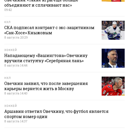
объединяют и сплачивают нас»
09:42
КХЛ
СКА подписал контракт с экс‑защитником
«Сан‑Хосе» Кныжовым
8 августа 20:29
ХОККЕЙ
Нападающему «Вашингтона» Овечкину
вручили статуэтку «Серебряная лань»
8 августа 14:44
НХЛ
Овечкин заявил, что после завершения
карьеры вернется жить в Москву
8 августа 14:40
ХОККЕЙ
Аршавин ответил Овечкину, что футбол является
спортом номер один
8 августа 14:37