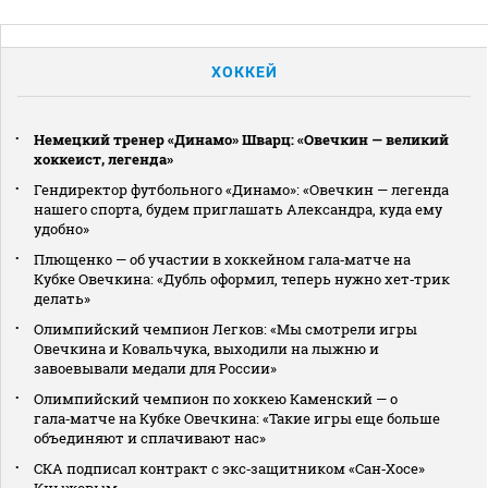
ХОККЕЙ
Немецкий тренер «Динамо» Шварц: «Овечкин — великий
хоккеист, легенда»
Гендиректор футбольного «Динамо»: «Овечкин — легенда
нашего спорта, будем приглашать Александра, куда ему
удобно»
Плющенко — об участии в хоккейном гала‑матче на
Кубке Овечкина: «Дубль оформил, теперь нужно хет‑трик
делать»
Олимпийский чемпион Легков: «Мы смотрели игры
Овечкина и Ковальчука, выходили на лыжню и
завоевывали медали для России»
Олимпийский чемпион по хоккею Каменский — о
гала‑матче на Кубке Овечкина: «Такие игры еще больше
объединяют и сплачивают нас»
СКА подписал контракт с экс‑защитником «Сан‑Хосе»
Кныжовым