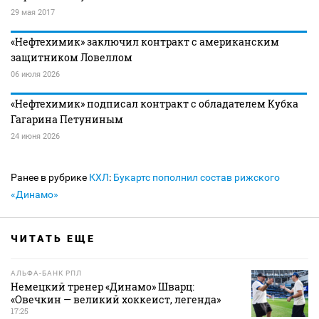
29 мая 2017
«Нефтехимик» заключил контракт с американским
защитником Ловеллом
06 июля 2026
«Нефтехимик» подписал контракт с обладателем Кубка
Гагарина Петуниным
24 июня 2026
Ранее в рубрике
КХЛ
:
Букартс пополнил состав рижского
«Динамо»
ЧИТАТЬ ЕЩЕ
АЛЬФА-БАНК РПЛ
Немецкий тренер «Динамо» Шварц:
«Овечкин — великий хоккеист, легенда»
17:25