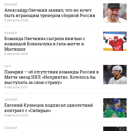
ХОККЕЙ
Александр Овечкин заявил, что не хочет
быть играющим тренером сборной России
8 августа 14:24
ХОККЕЙ
Команда Овечкина сыграла вничью с
командой Ковальчука в гала‑матче в
Мытищах
8 августа 14:04
НХЛ
Панарин — об отсутствии команды России в
Матче звезд НХЛ: «Неприятно. Хотелось бы
выступать за свою страну»
8 августа 13:57
ХОККЕЙ
Евгений Кузнецов подписал однолетний
контракт с «Сибирью»
8 августа 13:24
ХОККЕЙ