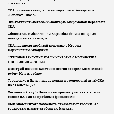
хоккеиста
СКА обменял канадского нападающего Бландизи в
«Салават Юлаев»
Экс‑хоккеист «Вегаса» и «Калгари» Мироманов перешел в
СКА
Обладатель Кубка Стэнли Хара сбил бегуна во время
поездки на велосипеде
СКА подписал пробный контракт с Игорем
Ларионовым‑младшим
Ожиганов заключил новый контракт с московским
«Динамо» до 2028 года
Дмитрий Яшкин: «Овечкин всегда говорил мне: «Копай,
руби». Ну я и рублю»
Терещенко и Епанчинцев вошли в тренерский штаб СКА
на сезон‑2026/27
Хоккейный клуб «Челны» не примет участия в новом
сезоне ВХЛ из‑за проблем с финансами
Сын знаменитого хоккеиста отказался от России. И с
гордостью играет за сборную Канады