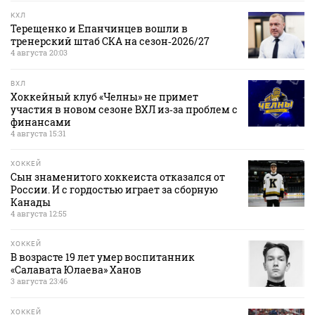
КХЛ
Терещенко и Епанчинцев вошли в
тренерский штаб СКА на сезон‑2026/27
4 августа 20:03
ВХЛ
Хоккейный клуб «Челны» не примет
участия в новом сезоне ВХЛ из‑за проблем с
финансами
4 августа 15:31
ХОККЕЙ
Сын знаменитого хоккеиста отказался от
России. И с гордостью играет за сборную
Канады
4 августа 12:55
ХОККЕЙ
В возрасте 19 лет умер воспитанник
«Салавата Юлаева» Ханов
3 августа 23:46
ХОККЕЙ