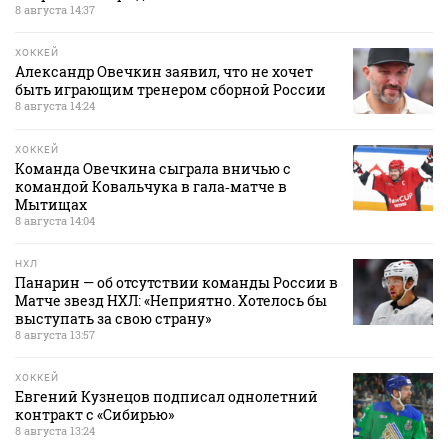
8 августа 14:37
ХОККЕЙ
Александр Овечкин заявил, что не хочет
быть играющим тренером сборной России
8 августа 14:24
ХОККЕЙ
Команда Овечкина сыграла вничью с
командой Ковальчука в гала‑матче в
Мытищах
8 августа 14:04
НХЛ
Панарин — об отсутствии команды России в
Матче звезд НХЛ: «Неприятно. Хотелось бы
выступать за свою страну»
8 августа 13:57
ХОККЕЙ
Евгений Кузнецов подписал однолетний
контракт с «Сибирью»
8 августа 13:24