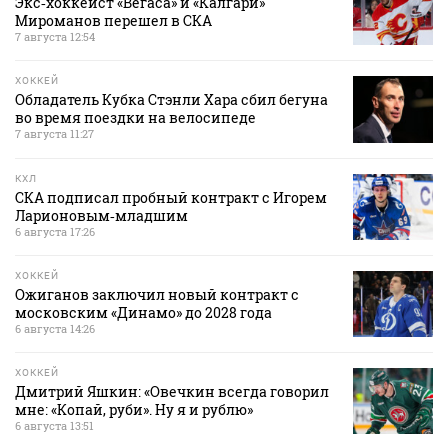
Экс‑хоккеист «Вегаса» и «Калгари»
Мироманов перешел в СКА
7 августа 12:54
ХОККЕЙ
Обладатель Кубка Стэнли Хара сбил бегуна
во время поездки на велосипеде
7 августа 11:27
КХЛ
СКА подписал пробный контракт с Игорем
Ларионовым‑младшим
6 августа 17:26
ХОККЕЙ
Ожиганов заключил новый контракт с
московским «Динамо» до 2028 года
6 августа 14:26
ХОККЕЙ
Дмитрий Яшкин: «Овечкин всегда говорил
мне: «Копай, руби». Ну я и рублю»
6 августа 13:51