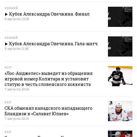
ХОККЕЙ
Кубок Александра Овечкина. Финал
8 августа 13:05
ХОККЕЙ
Кубок Александра Овечкина. Гала-матч
8 августа 11:45
НХЛ
«Лос‑Анджелес» выведет из обращения
игровой номер Копитара и установит
статую в честь словенского хоккеиста
7 августа 20:36
КХЛ
СКА обменял канадского нападающего
Бландизи в «Салават Юлаев»
7 августа 20:16
КХЛ