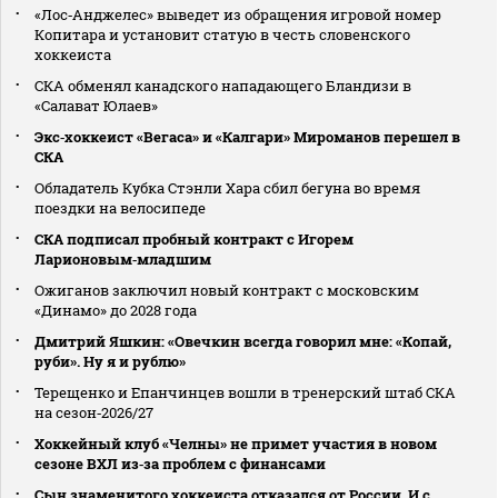
«Лос‑Анджелес» выведет из обращения игровой номер
Копитара и установит статую в честь словенского
хоккеиста
СКА обменял канадского нападающего Бландизи в
«Салават Юлаев»
Экс‑хоккеист «Вегаса» и «Калгари» Мироманов перешел в
СКА
Обладатель Кубка Стэнли Хара сбил бегуна во время
поездки на велосипеде
СКА подписал пробный контракт с Игорем
Ларионовым‑младшим
Ожиганов заключил новый контракт с московским
«Динамо» до 2028 года
Дмитрий Яшкин: «Овечкин всегда говорил мне: «Копай,
руби». Ну я и рублю»
Терещенко и Епанчинцев вошли в тренерский штаб СКА
на сезон‑2026/27
Хоккейный клуб «Челны» не примет участия в новом
сезоне ВХЛ из‑за проблем с финансами
Сын знаменитого хоккеиста отказался от России. И с