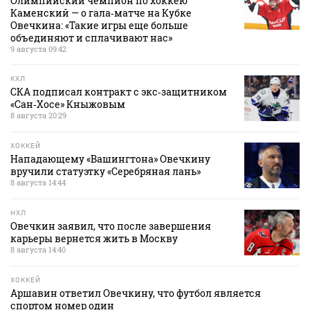
Олимпийский чемпион по хоккею
Каменский — о гала‑матче на Кубке
Овечкина: «Такие игры еще больше
объединяют и сплачивают нас»
9 августа 09:42
КХЛ
СКА подписал контракт с экс‑защитником
«Сан‑Хосе» Кныжовым
8 августа 20:29
ХОККЕЙ
Нападающему «Вашингтона» Овечкину
вручили статуэтку «Серебряная лань»
8 августа 14:44
НХЛ
Овечкин заявил, что после завершения
карьеры вернется жить в Москву
8 августа 14:40
ХОККЕЙ
Аршавин ответил Овечкину, что футбол является
спортом номер один