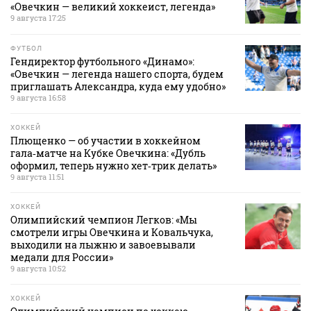
«Овечкин — великий хоккеист, легенда»
9 августа 17:25
ФУТБОЛ
Гендиректор футбольного «Динамо»:
«Овечкин — легенда нашего спорта, будем
приглашать Александра, куда ему удобно»
9 августа 16:58
ХОККЕЙ
Плющенко — об участии в хоккейном
гала‑матче на Кубке Овечкина: «Дубль
оформил, теперь нужно хет‑трик делать»
9 августа 11:51
ХОККЕЙ
Олимпийский чемпион Легков: «Мы
смотрели игры Овечкина и Ковальчука,
выходили на лыжню и завоевывали
медали для России»
9 августа 10:52
ХОККЕЙ