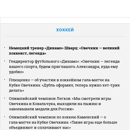
ХОККЕЙ
Немецкий тренер «Динамо» Шварц: «Овечкин — великий
хоккеист, легенда»
Гендиректор футбольного «Динамо»: «Овечкин — легенда
нашего спорта, будем приглашать Александра, куда ему
удобно»
Плющенко — об участии в хоккейном гала‑матче на
Кубке Овечкина: «Дубль оформил, теперь нужно хет‑трик
делать»
Олимпийский чемпион Легков: «Мы смотрели игры
Овечкина и Ковальчука, выходили на лыжню и
завоевывали медали для России»
Олимпийский чемпион по хоккею Каменский — о
гала‑матче на Кубке Овечкина: «Такие игры еще больше
объединяют и сплачивают нас»