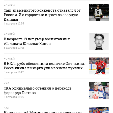
ХОККЕЙ
Сын знаменитого хоккеиста отказался от
России. И с гордостью играет за сборную
Канады
4 августа 12:55
ХОККЕЙ
В возрасте 19 лет умер воспитанник
«Салавата Юлаева» Ханов
3 августа 23:46
ХОККЕЙ
В НХЛ грубо обесценили величие Овечкина.
Россиянина вычеркнули из числа лучших
3 августа 16:17
КХЛ
СКА официально объявил о переходе
форварда Глотова
3 августа 15:06
КХЛ
Нападающий Мамин подписал контракт с