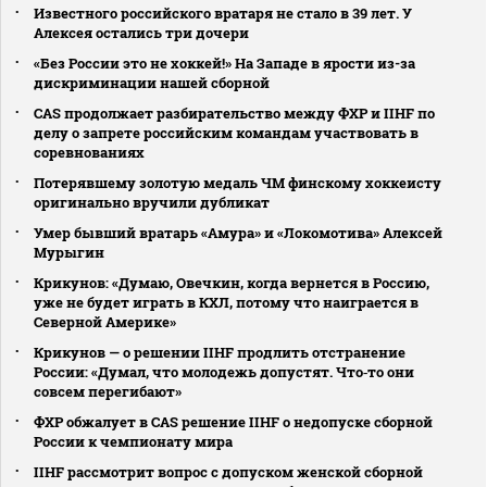
Известного российского вратаря не стало в 39 лет. У
Алексея остались три дочери
«Без России это не хоккей!» На Западе в ярости из-за
дискриминации нашей сборной
CAS продолжает разбирательство между ФХР и IIHF по
делу о запрете российским командам участвовать в
соревнованиях
Потерявшему золотую медаль ЧМ финскому хоккеисту
оригинально вручили дубликат
Умер бывший вратарь «Амура» и «Локомотива» Алексей
Мурыгин
Крикунов: «Думаю, Овечкин, когда вернется в Россию,
уже не будет играть в КХЛ, потому что наиграется в
Северной Америке»
Крикунов — о решении IIHF продлить отстранение
России: «Думал, что молодежь допустят. Что‑то они
совсем перегибают»
ФХР обжалует в CAS решение IIHF о недопуске сборной
России к чемпионату мира
IIHF рассмотрит вопрос с допуском женской сборной