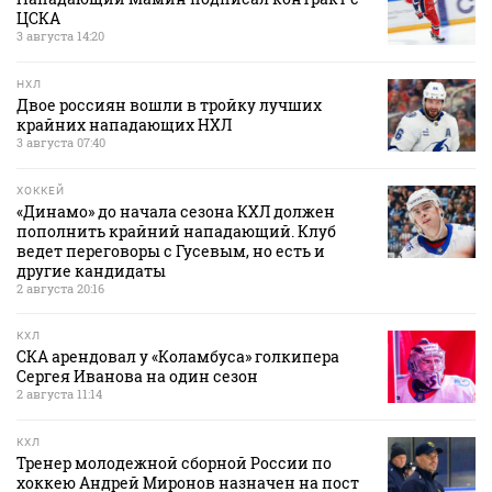
ЦСКА
3 августа 14:20
НХЛ
Двое россиян вошли в тройку лучших
крайних нападающих НХЛ
3 августа 07:40
ХОККЕЙ
«Динамо» до начала сезона КХЛ должен
пополнить крайний нападающий. Клуб
ведет переговоры с Гусевым, но есть и
другие кандидаты
2 августа 20:16
КХЛ
СКА арендовал у «Коламбуса» голкипера
Сергея Иванова на один сезон
2 августа 11:14
КХЛ
Тренер молодежной сборной России по
хоккею Андрей Миронов назначен на пост