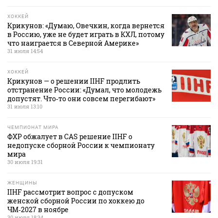
ХОККЕЙ
Крикунов: «Думаю, Овечкин, когда вернется
в Россию, уже не будет играть в КХЛ, потому
что наиграется в Северной Америке»
31 июля 14:54
ХОККЕЙ
Крикунов — о решении IIHF продлить
отстранение России: «Думал, что молодежь
допустят. Что‑то они совсем перегибают»
31 июля 13:10
ЧЕМПИОНАТ МИРА
ФХР обжалует в CAS решение IIHF о
недопуске сборной России к чемпионату
мира
30 июля 19:31
ЖЕНЩИНЫ
IIHF рассмотрит вопрос с допуском
женской сборной России по хоккею до
ЧМ‑2027 в ноябре
30 июля 18:34