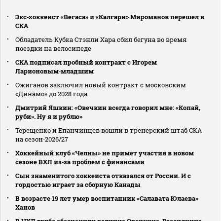
Экс‑хоккеист «Вегаса» и «Калгари» Мироманов перешел в
СКА
Обладатель Кубка Стэнли Хара сбил бегуна во время
поездки на велосипеде
СКА подписал пробный контракт с Игорем
Ларионовым‑младшим
Ожиганов заключил новый контракт с московским
«Динамо» до 2028 года
Дмитрий Яшкин: «Овечкин всегда говорил мне: «Копай,
руби». Ну я и рублю»
Терещенко и Епанчинцев вошли в тренерский штаб СКА
на сезон‑2026/27
Хоккейный клуб «Челны» не примет участия в новом
сезоне ВХЛ из‑за проблем с финансами
Сын знаменитого хоккеиста отказался от России. И с
гордостью играет за сборную Канады
В возрасте 19 лет умер воспитанник «Салавата Юлаева»
Ханов
В НХЛ грубо обесценили величие Овечкина. Россиянина