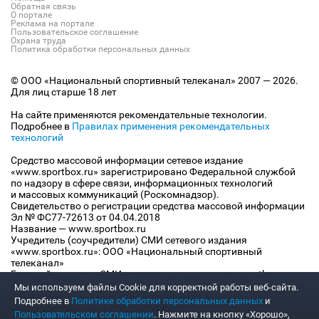
Обратная связь
О портале
Реклама на портале
Пользовательское соглашение
Охрана труда
Политика обработки персональных данных
© ООО «Национальный спортивный телеканал» 2007 — 2026.
Для лиц старше 18 лет
На сайте применяются рекомендательные технологии.
Подробнее в
Правилах применения рекомендательных
технологий
Средство массовой информации сетевое издание
«www.sportbox.ru» зарегистрировано Федеральной службой
по надзору в сфере связи, информационных технологий
и массовых коммуникаций (Роскомнадзор).
Свидетельство о регистрации средства массовой информации
Эл № ФС77-72613 от 04.04.2018
Название — www.sportbox.ru
Учредитель (соучредители) СМИ сетевого издания
«www.sportbox.ru»: ООО «Национальный спортивный
телеканал»
Главный редактор СМИ сетевого издания «www.sportbox.ru»:
Конов В.А.
Мы используем файлы Сookie для корректной работы веб-сайта.
Номер телефона редакции СМИ сетевого издания
Подробнее в
Политике обработки персональных данных
и
«www.sportbox.ru»: +7 (495) 653 8419
Пользовательском соглашении
. Нажмите на кнопку «Хорошо»,