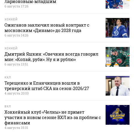
Ларионовым‑младшим
6 августа 17:26
ХОККЕЙ
Ожиганов заключил новый контракт с
московским «Динамо» до 2028 года
6 августа 14:26
ХОККЕЙ
Дмитрий Яшкин: «Овечкин всегда говорил
мне: «Копай, руби». Ну я и рублю»
6 августа 13:51
КХЛ
Терещенко и Епанчинцев вошли в
тренерский штаб СКА на сезон‑2026/27
4 августа 20:03
ВХЛ
Хоккейный клуб «Челны» не примет
участия в новом сезоне ВХЛ из‑за проблем с
финансами
4 августа 15:31