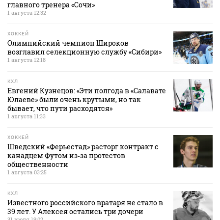
главного тренера «Сочи»
1 августа 12:32
ХОККЕЙ
Олимпийский чемпион Широков
возглавил селекционную службу «Сибири»
1 августа 12:18
КХЛ
Евгений Кузнецов: «Эти полгода в «Салавате
Юлаеве» были очень крутыми, но так
бывает, что пути расходятся»
1 августа 11:33
ХОККЕЙ
Шведский «Ферьестад» расторг контракт с
канадцем Футом из‑за протестов
общественности
1 августа 03:25
КХЛ
Известного российского вратаря не стало в
39 лет. У Алексея остались три дочери
31 июля 19:02