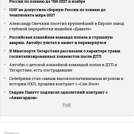
России по хоккею до ЧМ‑2027 в ноябре
IIHF не допустила сборную России по хоккею до
чемпионата мира‑2027
Александр Овечкин посетил крупнейший в Европе завод
глубокой переработки индейки «Дамате»
Российская хоккейная команда попала в страшную
аварию. Автобус улетел в кювет и перевернулся
В Минспорте Татарстана рассказали о характере травм
госпитализированных хоккеистов после ДТП
Автобус с детской хоккейной командой попал в ДТП в
Татарстане, есть пострадавшие
Селебрини стал самым высокооплачиваемым игроком в
истории НХЛ, продлив контракт с «Сан‑Хосе»
Седрик Пакетт подписал однолетний контракт с
«Авангардом»
ЕЩЕ
Помощь