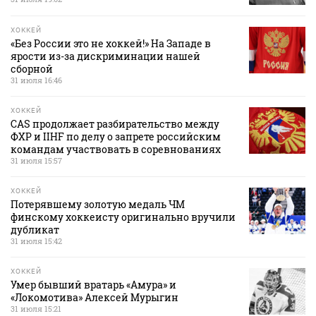
ХОККЕЙ
«Без России это не хоккей!» На Западе в
ярости из-за дискриминации нашей
сборной
31 июля 16:46
ХОККЕЙ
CAS продолжает разбирательство между
ФХР и IIHF по делу о запрете российским
командам участвовать в соревнованиях
31 июля 15:57
ХОККЕЙ
Потерявшему золотую медаль ЧМ
финскому хоккеисту оригинально вручили
дубликат
31 июля 15:42
ХОККЕЙ
Умер бывший вратарь «Амура» и
«Локомотива» Алексей Мурыгин
31 июля 15:21