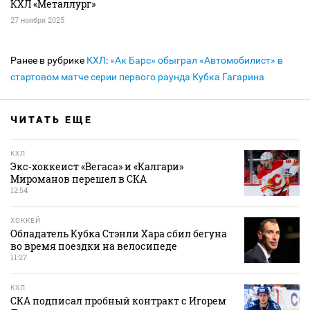
КХЛ «Металлург»
27 ноября 2025
Ранее в рубрике
КХЛ
:
«Ак Барс» обыграл «Автомобилист» в
стартовом матче серии первого раунда Кубка Гагарина
ЧИТАТЬ ЕЩЕ
КХЛ
Экс‑хоккеист «Вегаса» и «Калгари»
Мироманов перешел в СКА
12:54
ХОККЕЙ
Обладатель Кубка Стэнли Хара сбил бегуна
во время поездки на велосипеде
11:27
КХЛ
СКА подписал пробный контракт с Игорем