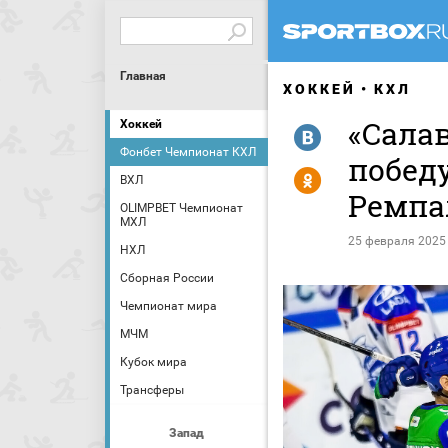
Главная
ХОККЕЙ
КХЛ
«Сала
Хоккей
R
Фонбет Чемпионат КХЛ
победу
Y
ВХЛ
Ремпа
OLIMPBET Чемпионат
МХЛ
25 февраля 2025
НХЛ
Сборная России
Чемпионат мира
МЧМ
Кубок мира
Трансферы
Запад