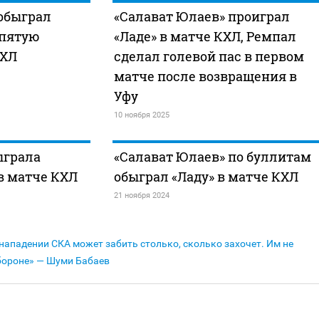
обыграл
«Салават Юлаев» проиграл
 пятую
«Ладе» в матче КХЛ, Ремпал
КХЛ
сделал голевой пас в первом
матче после возвращения в
Уфу
10 ноября 2025
ыграла
«Салават Юлаев» по буллитам
в матче КХЛ
обыграл «Ладу» в матче КХЛ
21 ноября 2024
 нападении СКА может забить столько, сколько захочет. Им не
бороне» — Шуми Бабаев