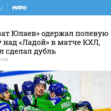
ват Юлаев» одержал полевую
 над «Ладой» в матче КХЛ,
л сделал дубль
 19:24