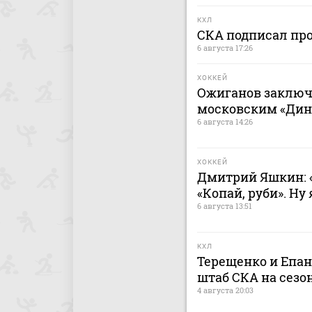
КХЛ
СКА подписал пр
6 августа 17:26
ХОККЕЙ
Ожиганов заключ
московским «Дина
6 августа 14:26
ХОККЕЙ
Дмитрий Яшкин: «
«Копай, руби». Ну
6 августа 13:51
КХЛ
Терещенко и Епа
штаб СКА на сезон
4 августа 20:03