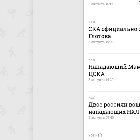
3 августа 16:17
КХЛ
СКА официально о
Глотова
3 августа 15:06
КХЛ
Нападающий Мами
ЦСКА
3 августа 14:20
НХЛ
Двое россиян вош
нападающих НХЛ
3 августа 07:40
ХОККЕЙ