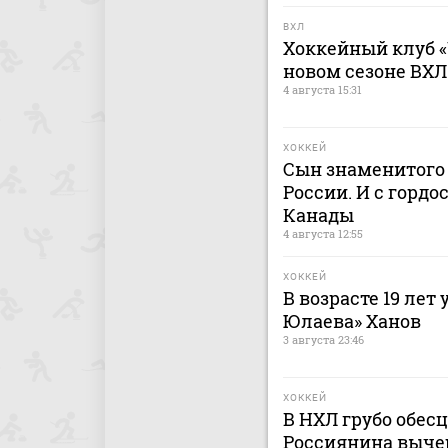
ВХЛ
Хоккейный клуб «
новом сезоне ВХЛ
4 августа 15:31
ХОККЕЙ
Сын знаменитого 
России. И с гордо
Канады
4 августа 12:55
ХОККЕЙ
В возрасте 19 лет
Юлаева» Ханов
3 августа 23:46
ХОККЕЙ
В НХЛ грубо обес
Россиянина выче