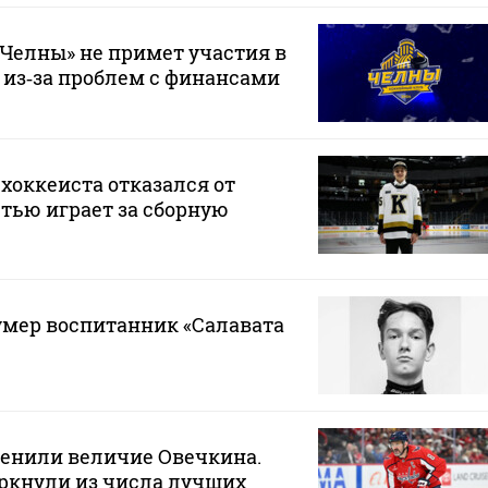
Челны» не примет участия в
 из‑за проблем с финансами
хоккеиста отказался от
стью играет за сборную
 умер воспитанник «Салавата
ценили величие Овечкина.
ркнули из числа лучших