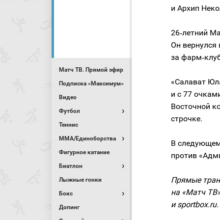
и Архип Неко
26‑летний Ма
Он вернулся 
за фарм‑клу
Матч ТВ. Прямой эфир
«Салават Юл
Подписка «Максимум»
и с 77 очкам
Видео
Восточной ко
Футбол
строчке.
Теннис
MMA/Единоборства
В следующем
Фигурное катание
против «Адми
Биатлон
Прямые тран
Лыжные гонки
на «Матч ТВ»
Бокс
и sportbox.ru.
Допинг