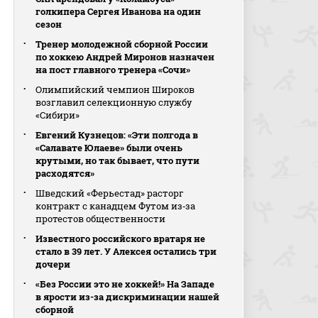
голкипера Сергея Иванова на один
сезон
Тренер молодежной сборной России
по хоккею Андрей Миронов назначен
на пост главного тренера «Сочи»
Олимпийский чемпион Широков
возглавил селекционную службу
«Сибири»
Евгений Кузнецов: «Эти полгода в
«Салавате Юлаеве» были очень
крутыми, но так бывает, что пути
расходятся»
Шведский «Ферьестад» расторг
контракт с канадцем Футом из‑за
протестов общественности
Известного российского вратаря не
стало в 39 лет. У Алексея остались три
дочери
«Без России это не хоккей!» На Западе
в ярости из-за дискриминации нашей
сборной