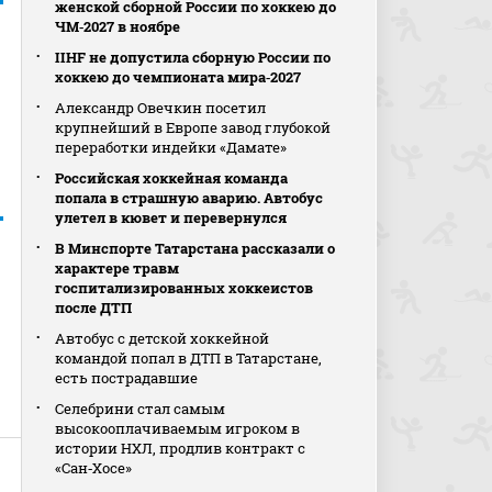
женской сборной России по хоккею до
ЧМ‑2027 в ноябре
IIHF не допустила сборную России по
хоккею до чемпионата мира‑2027
Александр Овечкин посетил
крупнейший в Европе завод глубокой
переработки индейки «Дамате»
Российская хоккейная команда
попала в страшную аварию. Автобус
улетел в кювет и перевернулся
В Минспорте Татарстана рассказали о
характере травм
госпитализированных хоккеистов
после ДТП
Автобус с детской хоккейной
командой попал в ДТП в Татарстане,
есть пострадавшие
Селебрини стал самым
высокооплачиваемым игроком в
истории НХЛ, продлив контракт с
«Сан‑Хосе»