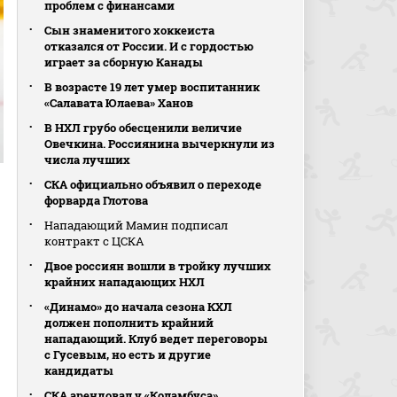
проблем с финансами
Сын знаменитого хоккеиста
отказался от России. И с гордостью
играет за сборную Канады
В возрасте 19 лет умер воспитанник
«Салавата Юлаева» Ханов
В НХЛ грубо обесценили величие
Овечкина. Россиянина вычеркнули из
числа лучших
СКА официально объявил о переходе
форварда Глотова
Нападающий Мамин подписал
контракт с ЦСКА
Двое россиян вошли в тройку лучших
крайних нападающих НХЛ
«Динамо» до начала сезона КХЛ
должен пополнить крайний
нападающий. Клуб ведет переговоры
с Гусевым, но есть и другие
кандидаты
СКА арендовал у «Коламбуса»