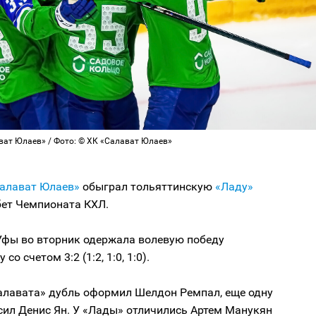
ват Юлаев» / Фото: © ХК «Салават Юлаев»
алават Юлаев»
обыграл тольяттинскую
«Ладу»
бет Чемпионата КХЛ.
Уфы во вторник одержала волевую победу
со счетом 3:2 (1:2, 1:0, 1:0).
Салавата» дубль оформил Шелдон Ремпал, еще одну
сил Денис Ян. У «Лады» отличились Артем Манукян