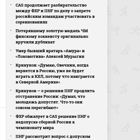
CAS продолжает разбирательство
между ФХР и IIHF по делу о запрете
российским командам участвовать в
соревнованиях
Потерявшему золотую медаль ЧМ
финскому хоккеисту оригинально
вручили дубликат
Умер бывший вратарь «Амура» и
«Локомотива» Алексей Мурыгин
Крикунов: «Думаю, Овечкин, когда
вернется в Россию, уже не будет
играть в КХЛ, потому что наиграется
в Северной Америке»
Крикунов — о решении IIHF продлить
отстранение России: «Думал, что
молодежь допустят. Что‑то они
совсем перегибают»
ФХР обжалует в CAS решение IIHF о
недопуске сборной России к
чемпионату мира
IIHF рассмотрит вопрос с допуском