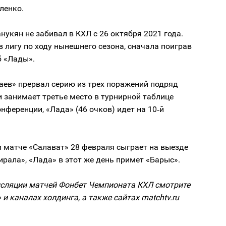
ленко.
нукян не забивал в КХЛ с 26 октября 2021 года.
в лигу по ходу нынешнего сезона, сначала поиграв
б «Лады».
аев» прервал серию из трех поражений подряд
и занимает третье место в турнирной таблице
нференции, «Лада» (46 очков) идет на 10‑й
 матче «Салават» 28 февраля сыграет на выезде
рала», «Лада» в этот же день примет «Барыс».
сляции матчей Фонбет Чемпионата КХЛ смотрите
 и каналах холдинга, а также сайтах matchtv.ru