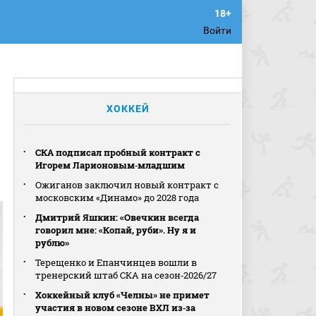
Войти
ХОККЕЙ
СКА подписал пробный контракт с
Игорем Ларионовым‑младшим
Ожиганов заключил новый контракт с
московским «Динамо» до 2028 года
Дмитрий Яшкин: «Овечкин всегда
говорил мне: «Копай, руби». Ну я и
рублю»
Терещенко и Епанчинцев вошли в
тренерский штаб СКА на сезон‑2026/27
Хоккейный клуб «Челны» не примет
участия в новом сезоне ВХЛ из‑за