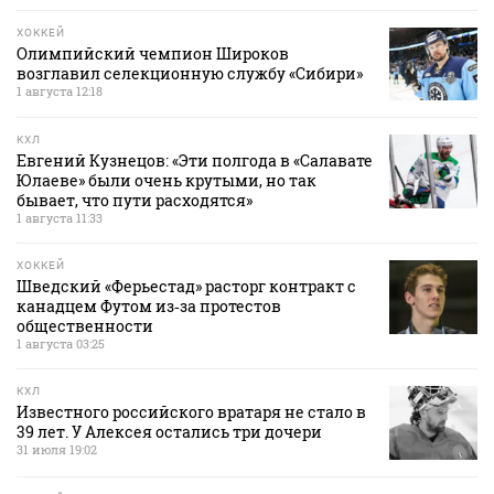
ХОККЕЙ
Олимпийский чемпион Широков
возглавил селекционную службу «Сибири»
1 августа 12:18
КХЛ
Евгений Кузнецов: «Эти полгода в «Салавате
Юлаеве» были очень крутыми, но так
бывает, что пути расходятся»
1 августа 11:33
ХОККЕЙ
Шведский «Ферьестад» расторг контракт с
канадцем Футом из‑за протестов
общественности
1 августа 03:25
КХЛ
Известного российского вратаря не стало в
39 лет. У Алексея остались три дочери
31 июля 19:02