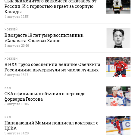
Сын знаменитого хоккеиста отказался от
России. И с гордостью играет за сборную
Канады
4 августа 12:55
ХОККЕЙ
В возрасте 19 лет умер воспитанник
«Салавата Юлаева» Ханов
3 августа 23:46
ХОККЕЙ
В НХЛ грубо обесценили величие Овечкина.
Россиянина вычеркнули из числа лучших
3 августа 16:17
КХЛ
СКА официально объявил о переходе
форварда Глотова
3 августа 15:06
КХЛ
Нападающий Мамин подписал контракт с
ЦСКА
3 августа 14:20