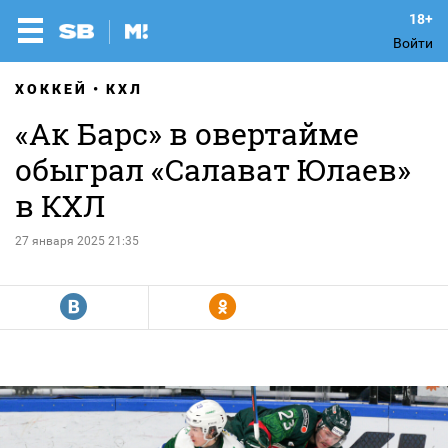
Войти
ХОККЕЙ
КХЛ
«Ак Барс» в овертайме
обыграл «Салават Юлаев»
в КХЛ
27 января 2025 21:35
R
Y