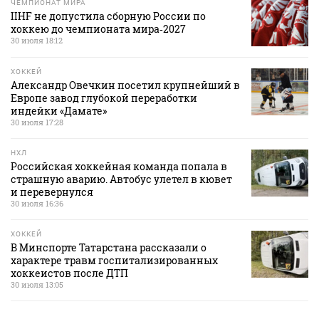
ЧЕМПИОНАТ МИРА
IIHF не допустила сборную России по
хоккею до чемпионата мира‑2027
30 июля 18:12
ХОККЕЙ
Александр Овечкин посетил крупнейший в
Европе завод глубокой переработки
индейки «Дамате»
30 июля 17:28
НХЛ
Российская хоккейная команда попала в
страшную аварию. Автобус улетел в кювет
и перевернулся
30 июля 16:36
ХОККЕЙ
В Минспорте Татарстана рассказали о
характере травм госпитализированных
хоккеистов после ДТП
30 июля 13:05