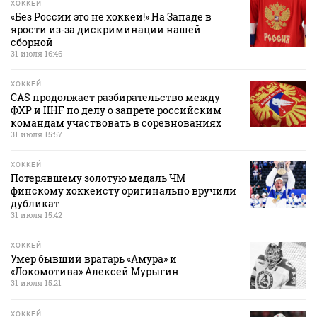
ХОККЕЙ
«Без России это не хоккей!» На Западе в
ярости из-за дискриминации нашей
сборной
31 июля 16:46
ХОККЕЙ
CAS продолжает разбирательство между
ФХР и IIHF по делу о запрете российским
командам участвовать в соревнованиях
31 июля 15:57
ХОККЕЙ
Потерявшему золотую медаль ЧМ
финскому хоккеисту оригинально вручили
дубликат
31 июля 15:42
ХОККЕЙ
Умер бывший вратарь «Амура» и
«Локомотива» Алексей Мурыгин
31 июля 15:21
ХОККЕЙ