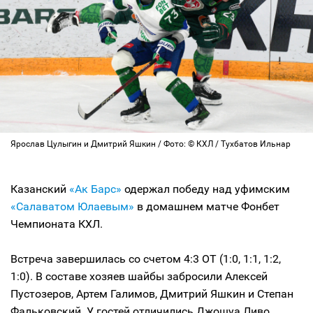
Ярослав Цулыгин и Дмитрий Яшкин / Фото: © КХЛ / Тухбатов Ильнар
Казанский
«Ак Барс»
одержал победу над уфимским
«Салаватом Юлаевым»
в домашнем матче Фонбет
Чемпионата КХЛ.
Встреча завершилась со счетом 4:3 ОТ (1:0, 1:1, 1:2,
1:0). В составе хозяев шайбы забросили Алексей
Пустозеров, Артем Галимов, Дмитрий Яшкин и Степан
Фальковский. У гостей отличились Джошуа Ливо,