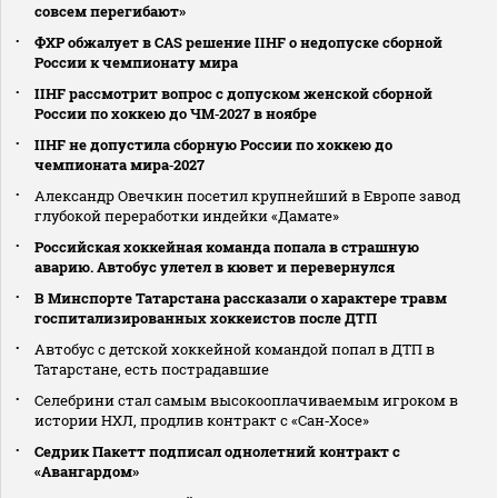
совсем перегибают»
ФХР обжалует в CAS решение IIHF о недопуске сборной
России к чемпионату мира
IIHF рассмотрит вопрос с допуском женской сборной
России по хоккею до ЧМ‑2027 в ноябре
IIHF не допустила сборную России по хоккею до
чемпионата мира‑2027
Александр Овечкин посетил крупнейший в Европе завод
глубокой переработки индейки «Дамате»
Российская хоккейная команда попала в страшную
аварию. Автобус улетел в кювет и перевернулся
В Минспорте Татарстана рассказали о характере травм
госпитализированных хоккеистов после ДТП
Автобус с детской хоккейной командой попал в ДТП в
Татарстане, есть пострадавшие
Селебрини стал самым высокооплачиваемым игроком в
истории НХЛ, продлив контракт с «Сан‑Хосе»
Седрик Пакетт подписал однолетний контракт с
«Авангардом»