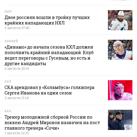
НХЛ
Двое россиян вошли в тройку лучших
крайних нападающих НХЛ
3 августа 07:40
ХОККЕЙ
«Динамо» до начала сезона КХЛ должен
пополнить крайний нападающий. Клуб
ведет переговоры с Гусевым, но есть и
другие кандидаты
2 августа 20:16
КХЛ
СКА арендовал у «Коламбуса» голкипера
Сергея Иванова на один сезон
2 августа 11:14
КХЛ
Тренер молодежной сборной России по
хоккею Андрей Миронов назначен на пост
главного тренера «Сочи»
1 августа 12:32