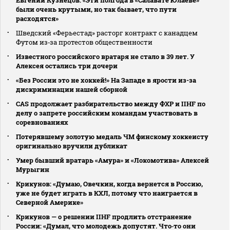
были очень крутыми, но так бывает, что пути
расходятся»
Шведский «Ферьестад» расторг контракт с канадцем
Футом из‑за протестов общественности
Известного российского вратаря не стало в 39 лет. У
Алексея остались три дочери
«Без России это не хоккей!» На Западе в ярости из-за
дискриминации нашей сборной
CAS продолжает разбирательство между ФХР и IIHF по
делу о запрете российским командам участвовать в
соревнованиях
Потерявшему золотую медаль ЧМ финскому хоккеисту
оригинально вручили дубликат
Умер бывший вратарь «Амура» и «Локомотива» Алексей
Мурыгин
Крикунов: «Думаю, Овечкин, когда вернется в Россию,
уже не будет играть в КХЛ, потому что наиграется в
Северной Америке»
Крикунов — о решении IIHF продлить отстранение
России: «Думал, что молодежь допустят. Что‑то они