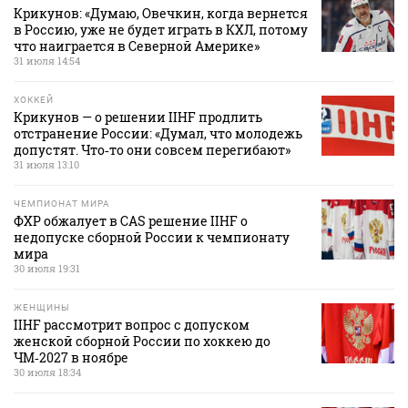
Крикунов: «Думаю, Овечкин, когда вернется
в Россию, уже не будет играть в КХЛ, потому
что наиграется в Северной Америке»
31 июля 14:54
ХОККЕЙ
Крикунов — о решении IIHF продлить
отстранение России: «Думал, что молодежь
допустят. Что‑то они совсем перегибают»
31 июля 13:10
ЧЕМПИОНАТ МИРА
ФХР обжалует в CAS решение IIHF о
недопуске сборной России к чемпионату
мира
30 июля 19:31
ЖЕНЩИНЫ
IIHF рассмотрит вопрос с допуском
женской сборной России по хоккею до
ЧМ‑2027 в ноябре
30 июля 18:34