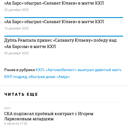
«Ак Барс» обыграл «Салават Юлаев» в матче КХЛ
20 декабря 2025
«Ак Барс» обыграл «Салават Юлаев» в матче КХЛ
16 декабря 2025
Дубль Ремпала принес «Салавату Юлаеву» победу над
«Ак Барсом» в матче КХЛ
05 декабря 2025
Ранее в рубрике
КХЛ
:
«Автомобилист» выиграл девятый матч
КХЛ подряд, обыграв дома «Амур»
ЧИТАТЬ ЕЩЕ
КХЛ
СКА подписал пробный контракт с Игорем
Ларионовым‑младшим
6 августа 17:26