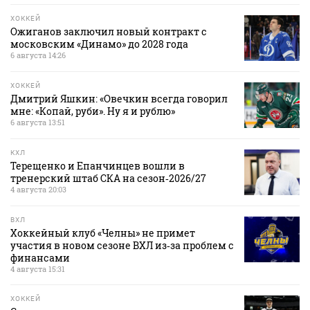
ХОККЕЙ
Ожиганов заключил новый контракт с
московским «Динамо» до 2028 года
6 августа 14:26
ХОККЕЙ
Дмитрий Яшкин: «Овечкин всегда говорил
мне: «Копай, руби». Ну я и рублю»
6 августа 13:51
КХЛ
Терещенко и Епанчинцев вошли в
тренерский штаб СКА на сезон‑2026/27
4 августа 20:03
ВХЛ
Хоккейный клуб «Челны» не примет
участия в новом сезоне ВХЛ из‑за проблем с
финансами
4 августа 15:31
ХОККЕЙ