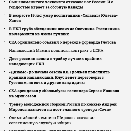
Сын знаменитого хоккеиста отказался от России. И с
гордостью играет за сборную Канады
В возрасте 19 лет умер воспитанник «Салавата Юлаева»
Ханов
В НХЛ грубо обесценили величие Овечкина. Россиянина
вычеркнули из числа лучших
СКА официально объявил о переходе форварда Глотова
Нападающий Мамин подписал контракт с ЦСКА
Двое россиян вошли в тройку лучших крайних
нападающих НХЛ
«Динамо» до начала сезона КХЛ должен пополнить
крайний нападающий. Клуб ведет переговоры с
Гусевым, но есть и другие кандидаты
СКА арендовал у «Коламбуса» голкипера Сергея Иванова
на один сезон
Тренер молодежной сборной России по хоккею Андрей
Миронов назначен на пост главного тренера «Сочи»
Олимпийский чемпион Широков возглавил
селекционную службу «Сибири»
Евгений Кузнецов: «Эти полгода в «Салавате Юлаеве»