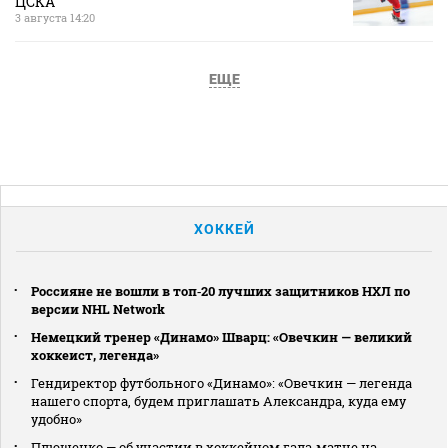
ЦСКА
3 августа 14:20
ЕЩЕ
ХОККЕЙ
Россияне не вошли в топ‑20 лучших защитников НХЛ по
версии NHL Network
Немецкий тренер «Динамо» Шварц: «Овечкин — великий
хоккеист, легенда»
Гендиректор футбольного «Динамо»: «Овечкин — легенда
нашего спорта, будем приглашать Александра, куда ему
удобно»
Плющенко — об участии в хоккейном гала‑матче на