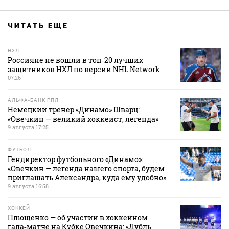
ЧИТАТЬ ЕЩЕ
НХЛ
Россияне не вошли в топ‑20 лучших
защитников НХЛ по версии NHL Network
07:26
АЛЬФА-БАНК РПЛ
Немецкий тренер «Динамо» Шварц:
«Овечкин — великий хоккеист, легенда»
9 августа 17:25
ФУТБОЛ
Гендиректор футбольного «Динамо»:
«Овечкин — легенда нашего спорта, будем
приглашать Александра, куда ему удобно»
9 августа 16:58
ХОККЕЙ
Плющенко — об участии в хоккейном
гала‑матче на Кубке Овечкина: «Дубль