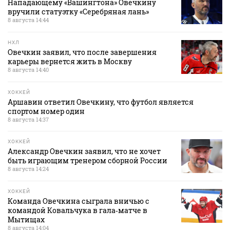
Нападающему «Вашингтона» Овечкину
вручили статуэтку «Серебряная лань»
8 августа 14:44
НХЛ
Овечкин заявил, что после завершения
карьеры вернется жить в Москву
8 августа 14:40
ХОККЕЙ
Аршавин ответил Овечкину, что футбол является
спортом номер один
8 августа 14:37
ХОККЕЙ
Александр Овечкин заявил, что не хочет
быть играющим тренером сборной России
8 августа 14:24
ХОККЕЙ
Команда Овечкина сыграла вничью с
командой Ковальчука в гала‑матче в
Мытищах
8 августа 14:04