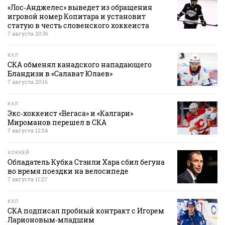
«Лос‑Анджелес» выведет из обращения
игровой номер Копитара и установит
статую в честь словенского хоккеиста
7 августа 20:36
КХЛ
СКА обменял канадского нападающего
Бландизи в «Салават Юлаев»
7 августа 20:16
КХЛ
Экс‑хоккеист «Вегаса» и «Калгари»
Мироманов перешел в СКА
7 августа 12:54
ХОККЕЙ
Обладатель Кубка Стэнли Хара сбил бегуна
во время поездки на велосипеде
7 августа 11:27
КХЛ
СКА подписал пробный контракт с Игорем
Ларионовым‑младшим