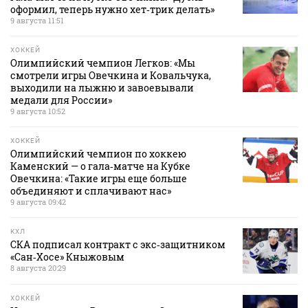
оформил, теперь нужно хет‑трик делать»
9 августа 11:51
ХОККЕЙ
Олимпийский чемпион Легков: «Мы
смотрели игры Овечкина и Ковальчука,
выходили на лыжню и завоевывали
медали для России»
9 августа 10:52
ХОККЕЙ
Олимпийский чемпион по хоккею
Каменский — о гала‑матче на Кубке
Овечкина: «Такие игры еще больше
объединяют и сплачивают нас»
9 августа 09:42
КХЛ
СКА подписал контракт с экс‑защитником
«Сан‑Хосе» Кныжовым
8 августа 20:29
ХОККЕЙ