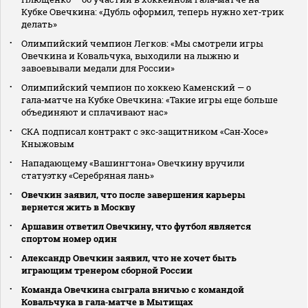
Кубке Овечкина: «Дубль оформил, теперь нужно хет‑трик
делать»
Олимпийский чемпион Легков: «Мы смотрели игры
Овечкина и Ковальчука, выходили на лыжню и
завоевывали медали для России»
Олимпийский чемпион по хоккею Каменский — о
гала‑матче на Кубке Овечкина: «Такие игры еще больше
объединяют и сплачивают нас»
СКА подписал контракт с экс‑защитником «Сан‑Хосе»
Кныжовым
Нападающему «Вашингтона» Овечкину вручили
статуэтку «Серебряная лань»
Овечкин заявил, что после завершения карьеры
вернется жить в Москву
Аршавин ответил Овечкину, что футбол является
спортом номер один
Александр Овечкин заявил, что не хочет быть
играющим тренером сборной России
Команда Овечкина сыграла вничью с командой
Ковальчука в гала‑матче в Мытищах