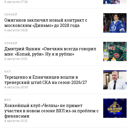
6 августа 17:26
ХОККЕЙ
Ожиганов заключил новый контракт с
московским «Динамо» до 2028 года
6 августа 14:26
ХОККЕЙ
Дмитрий Яшкин: «Овечкин всегда говорил
мне: «Копай, руби». Ну я и рублю»
6 августа 13:51
КХЛ
Терещенко и Епанчинцев вошли в
тренерский штаб СКА на сезон‑2026/27
4 августа 20:03
ВХЛ
Хоккейный клуб «Челны» не примет
участия в новом сезоне ВХЛ из‑за проблем с
финансами
4 августа 15:31