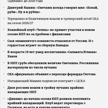
«Динамо» до 2028 года
Дмитрий Яшкин: «Овечкин всегда говорил мне: «Копай,
руби». Ну я и рублю»
Терещенко и Епанчинцев вошли в тренерский штаб СКА
на сезон‑2026/27
Хоккейный клуб «Челны» не примет участия в новом
сезоне ВХЛ из‑за проблем с финансами
Сын знаменитого хоккеиста отказался от России. И с
гордостью играет за сборную Канады
В возрасте 19 лет умер воспитанник «Салавата Юлаева»
Ханов
В НХЛ грубо обесценили величие Овечкина. Россиянина
вычеркнули из числа лучших
СКА официально объявил о переходе форварда Глотова
Нападающий Мамин подписал контракт с ЦСКА
Двое россиян вошли в тройку лучших крайних
нападающих НХЛ
«Динамо» до начала сезона КХЛ должен пополнить
крайний нападающий. Клуб ведет переговоры с
Гусевым, но есть и другие кандидаты