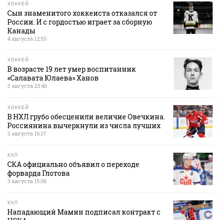
ХОККЕЙ
Сын знаменитого хоккеиста отказался от
России. И с гордостью играет за сборную
Канады
4 августа 12:55
ХОККЕЙ
В возрасте 19 лет умер воспитанник
«Салавата Юлаева» Ханов
3 августа 23:46
ХОККЕЙ
В НХЛ грубо обесценили величие Овечкина.
Россиянина вычеркнули из числа лучших
3 августа 16:17
КХЛ
СКА официально объявил о переходе
форварда Глотова
3 августа 15:06
КХЛ
Нападающий Мамин подписал контракт с